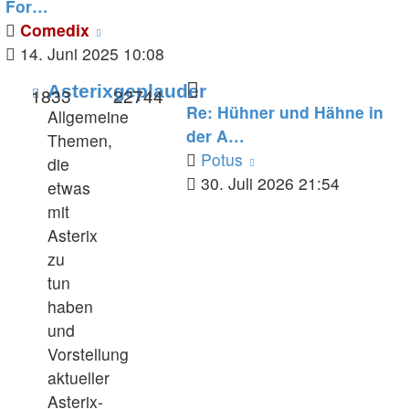
For…
Neuester
Comedix
Beitrag
14. Juni 2025 10:08
Feed
Asterixgeplauder
1833
22744
Re: Hühner und Hähne in
-
Allgemeine
der A…
Asterixgeplauder
Themen,
Neuester
Potus
die
Beitrag
30. Juli 2026 21:54
etwas
mit
Asterix
zu
tun
haben
und
Vorstellung
aktueller
Asterix-