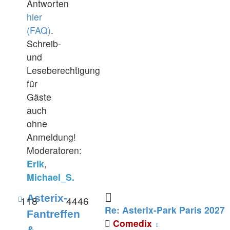
Antworten
hier
(FAQ)
.
Schreib-
und
Leseberechtigung
für
Gäste
auch
ohne
Anmeldung!
Moderatoren:
Erik
,
Michael_S.
Feed
Asterix-
118
4446
Re: Asterix-Park Paris 2027
-
Fantreffen
Neuester
Comedix
Asterix-
&