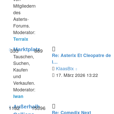
Mitgliedern
des
Asterix-
Forums.
Moderator:
Terraix
Feed
Marktplatz
333
889
Re: Asterix Et Cleopatre de
-
Tauschen,
l…
Marktplatz
Suchen,
Neuester
KlaasBix
Kaufen
Beitrag
17. März 2026 13:22
und
Verkaufen.
Moderator:
Iwan
Feed
Außerhalb
1182
15396
Re: Comedix Next
-