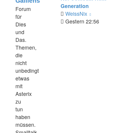
Galliens
Generation
Außerhalb
Forum
Neuester
WeissNix
Galliens
für
Beitrag
Gestern 22:56
Dies
und
Das.
Themen,
die
nicht
unbedingt
etwas
mit
Asterix
zu
tun
haben
müssen.
Smalltalk