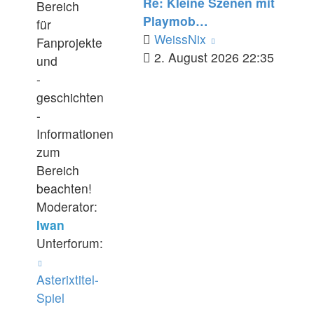
Re: Kleine Szenen mit
-
Bereich
Playmob…
Fanprojekte
für
Neuester
WeissNix
Fanprojekte
Beitrag
2. August 2026 22:35
und
-
geschichten
-
Informationen
zum
Bereich
beachten!
Moderator:
Iwan
Unterforum:
Asterixtitel-
Spiel