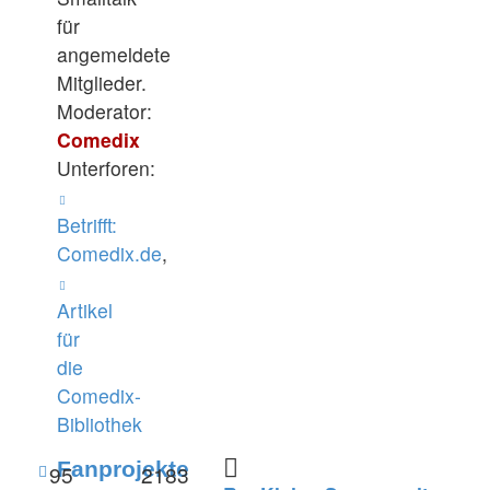
für
angemeldete
Mitglieder.
Moderator:
Comedix
Unterforen:
Betrifft:
Comedix.de
,
Artikel
für
die
Comedix-
Bibliothek
Feed
Fanprojekte
95
2183