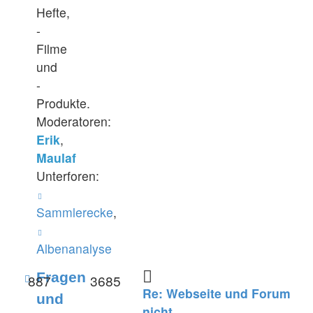
Hefte,
-
Filme
und
-
Produkte.
Moderatoren:
Erik
,
Maulaf
Unterforen:
Sammlerecke
,
Albenanalyse
Feed
Fragen
887
3685
Re: Webseite und Forum
-
und
nicht …
Fragen