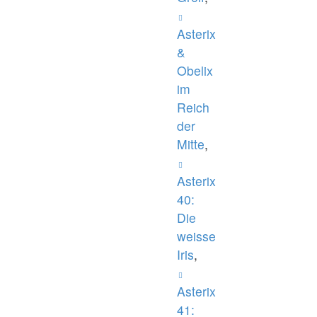
Asterix
&
Obelix
im
Reich
der
Mitte
,
Asterix
40:
Die
weisse
Iris
,
Asterix
41: