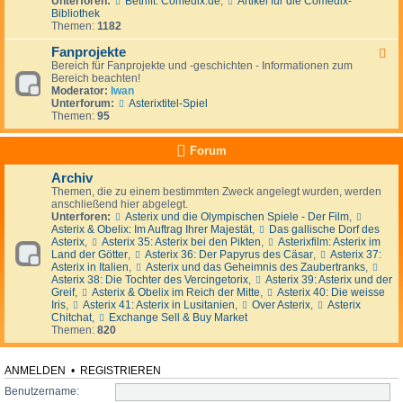
Unterforen:
Betrifft: Comedix.de
,
Artikel für die Comedix-
-
e
i
p
Bibliothek
A
n
z
l
Themen:
1182
u
&
a
ß
S
t
Fanprojekte
e
F
t
z
r
Bereich für Fanprojekte und -geschichten - Informationen zum
e
a
h
Bereich beachten!
e
m
a
Moderator:
Iwan
d
m
l
Unterforum:
Asterixtitel-Spiel
-
t
b
Themen:
95
F
i
G
a
s
a
n
c
Forum
l
p
h
l
r
Archiv
i
o
e
Themen, die zu einem bestimmten Zweck angelegt wurden, werden
j
n
anschließend hier abgelegt.
e
s
Unterforen:
Asterix und die Olympischen Spiele - Der Film
,
k
Asterix & Obelix: Im Auftrag Ihrer Majestät
,
Das gallische Dorf des
t
Asterix
,
Asterix 35: Asterix bei den Pikten
,
Asterixfilm: Asterix im
e
Land der Götter
,
Asterix 36: Der Papyrus des Cäsar
,
Asterix 37:
Asterix in Italien
,
Asterix und das Geheimnis des Zaubertranks
,
Asterix 38: Die Tochter des Vercingetorix
,
Asterix 39: Asterix und der
Greif
,
Asterix & Obelix im Reich der Mitte
,
Asterix 40: Die weisse
Iris
,
Asterix 41: Asterix in Lusitanien
,
Over Asterix
,
Asterix
Chitchat
,
Exchange Sell & Buy Market
Themen:
820
ANMELDEN
•
REGISTRIEREN
Benutzername: