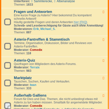
Unterforen:
Sammlerecke
,
Albenanalyse
-
Themen:
1833
A
s
Fragen und Antworten
t
F
e
Eine kurze Frage zu Asterix? Hier bekommst Du kompetent
e
r
schnelle Antwort!
e
i
Häufig gestellte Fragen und deren Antworten
hier (FAQ)
.
d
x
Schreib- und Leseberechtigung für Gäste auch ohne Anmeldung!
-
g
Moderatoren:
Erik
,
Michael_S.
F
e
Themen:
887
r
p
a
l
Asterix-Fantreffen & Stammtisch
g
F
a
e
Termine, Organisation, Diskussion, Bilder und Reviews von
e
u
n
Asterix-Fantreffen.
e
d
u
Moderator:
Comedix
d
e
n
Themen:
118
-
r
d
A
A
Asterix-Quiz
s
F
n
t
Quizfragen von Mitgliedern des Asterix-Forums.
e
t
e
Moderator:
Terraix
e
w
r
Themen:
983
d
o
i
-
r
x
Marktplatz
A
F
t
-
s
Tauschen, Suchen, Kaufen und Verkaufen.
e
e
F
t
Moderator:
Iwan
e
n
a
e
Themen:
333
d
n
r
-
t
i
Außerhalb Galliens
M
F
r
x
a
Forum für Dies und Das. Themen, die nicht unbedingt etwas mit
e
e
-
r
Asterix zu tun haben müssen. Smalltalk für angemeldete Mitglieder.
e
f
Q
k
Moderator:
Comedix
d
f
u
t