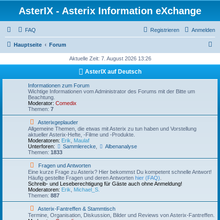
AsterIX - Asterix Information eXchange
FAQ
Registrieren
Anmelden
S
Hauptseite
Forum
u
Aktuelle Zeit: 7. August 2026 13:26
c
AsterIX auf Deutsch
h
Informationen zum Forum
Wichtige Informationen vom Administrator des Forums mit der Bitte um
e
Beachtung.
Moderator:
Comedix
Themen:
7
F
Asterixgeplauder
e
Allgemeine Themen, die etwas mit Asterix zu tun haben und Vorstellung
e
aktueller Asterix-Hefte, -Filme und -Produkte.
d
Moderatoren:
Erik
,
Maulaf
-
Unterforen:
Sammlerecke
,
Albenanalyse
A
Themen:
1833
s
t
F
Fragen und Antworten
e
e
Eine kurze Frage zu Asterix? Hier bekommst Du kompetent schnelle Antwort!
r
e
Häufig gestellte Fragen und deren Antworten
hier (FAQ)
.
i
d
Schreib- und Leseberechtigung für Gäste auch ohne Anmeldung!
x
-
Moderatoren:
Erik
,
Michael_S.
g
F
Themen:
887
e
r
p
a
F
Asterix-Fantreffen & Stammtisch
l
g
e
Termine, Organisation, Diskussion, Bilder und Reviews von Asterix-Fantreffen.
a
e
e