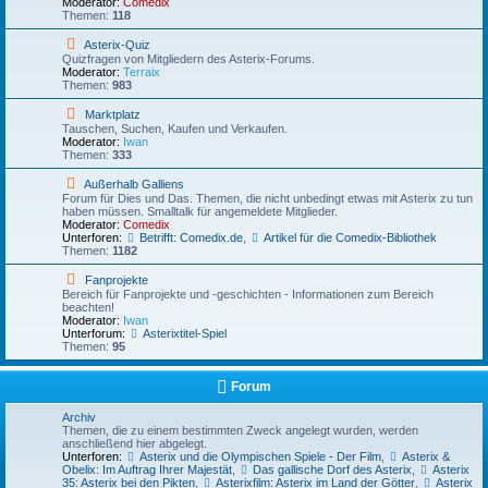
Moderator:
Comedix
u
n
d
Themen:
118
d
u
-
e
n
A
r
F
Asterix-Quiz
d
s
e
Quizfragen von Mitgliedern des Asterix-Forums.
A
t
e
Moderator:
Terraix
n
e
d
Themen:
983
t
r
-
w
i
A
o
F
Marktplatz
x
s
r
e
Tauschen, Suchen, Kaufen und Verkaufen.
-
t
t
e
Moderator:
Iwan
F
e
e
d
Themen:
333
a
r
n
-
n
i
M
t
F
Außerhalb Galliens
x
a
r
e
Forum für Dies und Das. Themen, die nicht unbedingt etwas mit Asterix zu tun
-
r
e
e
haben müssen. Smalltalk für angemeldete Mitglieder.
Q
k
f
d
Moderator:
Comedix
u
t
f
-
Unterforen:
Betrifft: Comedix.de
,
Artikel für die Comedix-Bibliothek
i
p
e
A
Themen:
1182
z
l
n
u
a
&
ß
F
Fanprojekte
t
S
e
e
Bereich für Fanprojekte und -geschichten - Informationen zum Bereich
z
t
r
e
beachten!
a
h
d
Moderator:
Iwan
m
a
-
Unterforum:
Asterixtitel-Spiel
m
l
F
Themen:
95
t
b
a
i
G
n
s
a
p
Forum
c
l
r
h
l
o
Archiv
i
j
Themen, die zu einem bestimmten Zweck angelegt wurden, werden
e
e
anschließend hier abgelegt.
n
k
Unterforen:
Asterix und die Olympischen Spiele - Der Film
,
Asterix &
s
t
Obelix: Im Auftrag Ihrer Majestät
,
Das gallische Dorf des Asterix
,
Asterix
e
35: Asterix bei den Pikten
,
Asterixfilm: Asterix im Land der Götter
,
Asterix