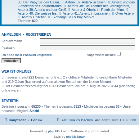
36: Der Papyrus des Cäsar
,
Asterix 37: Asterix in Italien
,
Asterix und das
Geheimnis des Zaubertranks
,
Asterix 38: Die Tochter des Vercingetorix
,
Asterix 39: Asterix und der Greif
,
Asterix & Obelix im Reich der Mitte
,
Asterix 40: Die weisse Iris
,
Asterix 41: Asterix in Lusitanien
,
Over Asterix
,
Asterix Chitchat
,
Exchange Sell & Buy Market
Themen:
820
ANMELDEN
•
REGISTRIEREN
Benutzername:
Passwort:
Ich habe mein Passwort vergessen
Angemeldet bleiben
WER IST ONLINE?
Insgesamt sind
221
Besucher online :: 2 sichtbare Mitglieder, 0 unsichtbare Mitglieder
und 219 Gäste (basierend auf den aktiven Besuchern der letzten Minute)
Der Besucherrekord liegt bei
1072
Besuchern, die am 7. August 2026 04:44 gleichzeitig
online waren.
STATISTIK
Beiträge insgesamt
65230
• Themen insgesamt
6313
• Mitglieder insgesamt
83
• Unser
neuestes Mitglied:
Sindri
Hauptseite
Forum
Alle Cookies löschen
Alle Zeiten sind
UTC+02:00
Powered by
phpBB
® Forum Software © phpBB Limited
Style by
phpBB Spain