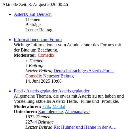
Aktuelle Zeit: 8. August 2026 00:46
AsterIX auf Deutsch
Themen
Beiträge
Letzter Beitrag
Informationen zum Forum
Wichtige Informationen vom Administrator des Forums mit
der Bitte um Beachtung.
Moderator:
Comedix
7
Themen
7
Beiträge
Letzter Beitrag
Deutschsprachiges Asterix-For…
Comedix
Neuester Beitrag
14. Juni 2025 10:08
Feed - Asterixgeplauder
Asterixgeplauder
Allgemeine Themen, die etwas mit Asterix zu tun haben und
Vorstellung aktueller Asterix-Hefte, -Filme und -Produkte.
Moderatoren:
Erik
,
Maulaf
Unterforen:
Sammlerecke
,
Albenanalyse
1833
Themen
22744
Beiträge
Letzter Beitrag
Re: Hühner und Hähne in der A…