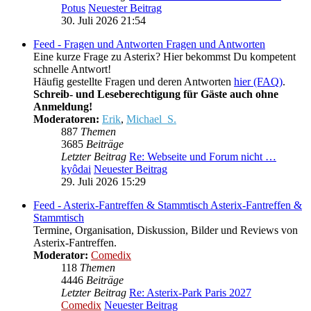
Potus
Neuester Beitrag
30. Juli 2026 21:54
Feed - Fragen und Antworten
Fragen und Antworten
Eine kurze Frage zu Asterix? Hier bekommst Du kompetent
schnelle Antwort!
Häufig gestellte Fragen und deren Antworten
hier (FAQ)
.
Schreib- und Leseberechtigung für Gäste auch ohne
Anmeldung!
Moderatoren:
Erik
,
Michael_S.
887
Themen
3685
Beiträge
Letzter Beitrag
Re: Webseite und Forum nicht …
kyôdai
Neuester Beitrag
29. Juli 2026 15:29
Feed - Asterix-Fantreffen & Stammtisch
Asterix-Fantreffen &
Stammtisch
Termine, Organisation, Diskussion, Bilder und Reviews von
Asterix-Fantreffen.
Moderator:
Comedix
118
Themen
4446
Beiträge
Letzter Beitrag
Re: Asterix-Park Paris 2027
Comedix
Neuester Beitrag