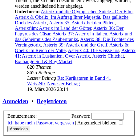
Themen, die zu einem bestimmten Zweck angelegt wurden,
werden anschließend hier abgelegt.
Unterforen:
Asterix und die Olympischen Spiele - Der Film
,
Asterix & Obelix: Im Auftrag Ihrer Majestät
,
Das gallische
Dorf des Asterix
,
Asterix 35: Asterix bei den Pikten
,
Asterixfilm: Asterix im Land der Götter
,
Asterix 36: Der
Papyrus des Cäsar
,
Asterix 37: Asterix in Italien
,
Asterix und
das Geheimnis des Zaubertranks
,
Asterix 38: Die Tochter des
Vercingetorix
,
Asterix 39: Asterix und der Greif
,
Asterix &
Obelix im Reich der Mitte
,
Asterix 40: Die weisse Iris
,
Asterix
41: Asterix in Lusitanien
,
Over Asterix
,
Asterix Chitchat
,
Exchange Sell & Buy Market
820
Themen
8655
Beiträge
Letzter Beitrag
Re: Karikaturen in Band 41
WeissNix
Neuester Beitrag
19. März 2026 23:14
Anmelden
•
Registrieren
Benutzername:
Passwort:
Ich habe mein Passwort vergessen
|
Angemeldet bleiben