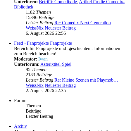
Unterforen:
Betrifft: Comedix.de
,
Artikel für die Comedix-
Bibliothek
1182
Themen
15396
Beiträge
Letzter Beitrag
Re: Comedix Next Generation
WeissNix
Neuester Beitrag
6. August 2026 22:56
Feed - Fanprojekte
Fanprojekte
Bereich für Fanprojekte und -geschichten - Informationen
zum Bereich beachten!
Moderator:
Iwan
Unterforum:
Asterixtitel-Spiel
95
Themen
2183
Beiträge
Letzter Beitrag
Re: Kleine Szenen mit Playmob…
WeissNix
Neuester Beitrag
2. August 2026 22:35
Forum
Themen
Beiträge
Letzter Beitrag
Archiv