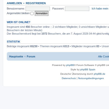
s
ANMELDEN
•
REGISTRIEREN
t
e
Benutzername:
Passwort:
Ich habe mein
r
B
Angemeldet bleiben
e
i
t
WER IST ONLINE?
r
a
Insgesamt sind
456
Besucher online :: 2 sichtbare Mitglieder, 0 unsichtbare Mitglieder
g
Besuchern der letzten Minute)
Der Besucherrekord liegt bei
1072
Besuchern, die am 7. August 2026 04:44 gleichzeitig
STATISTIK
Beiträge insgesamt
65230
• Themen insgesamt
6313
• Mitglieder insgesamt
83
• Unser
Hauptseite
Forum
Alle Coo
Powered by
phpBB
® Forum Software © phpBB Lim
Style by
phpBB Spain
Deutsche Übersetzung durch
phpBB.de
Datenschutz
|
Nutzungsbedingungen