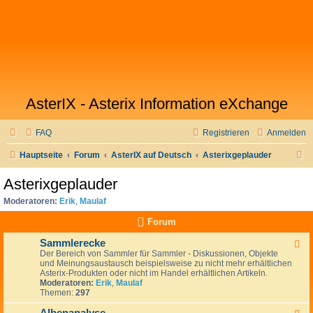
AsterIX - Asterix Information eXchange
FAQ
Registrieren
Anmelden
S
Hauptseite
Forum
AsterIX auf Deutsch
Asterixgeplauder
u
Asterixgeplauder
c
Moderatoren:
Erik
,
Maulaf
h
Forum
e
Sammlerecke
F
Der Bereich von Sammler für Sammler - Diskussionen, Objekte
e
und Meinungsaustausch beispielsweise zu nicht mehr erhältlichen
e
Asterix-Produkten oder nicht im Handel erhältlichen Artikeln.
d
Moderatoren:
Erik
,
Maulaf
-
Themen:
297
S
a
m