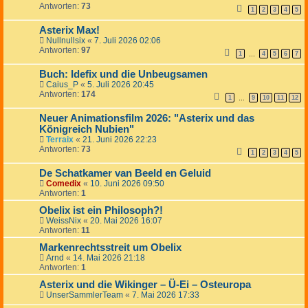
Antworten:
73
1
2
3
4
5
Asterix Max!
Nullnullsix
«
7. Juli 2026 02:06
Antworten:
97
1
4
5
6
7
…
Buch: Idefix und die Unbeugsamen
Caius_P
«
5. Juli 2026 20:45
Antworten:
174
1
9
10
11
12
…
Neuer Animationsfilm 2026: "Asterix und das
Königreich Nubien"
Terraix
«
21. Juni 2026 22:23
Antworten:
73
1
2
3
4
5
De Schatkamer van Beeld en Geluid
Comedix
«
10. Juni 2026 09:50
Antworten:
1
Obelix ist ein Philosoph?!
WeissNix
«
20. Mai 2026 16:07
Antworten:
11
Markenrechtsstreit um Obelix
Arnd
«
14. Mai 2026 21:18
Antworten:
1
Asterix und die Wikinger – Ü-Ei – Osteuropa
UnserSammlerTeam
«
7. Mai 2026 17:33