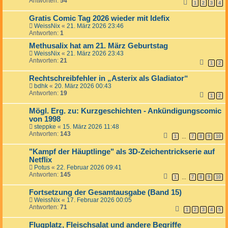
Antworten:
54
1
2
3
4
Gratis Comic Tag 2026 wieder mit Idefix
WeissNix
«
21. März 2026 23:46
Antworten:
1
Methusalix hat am 21. März Geburtstag
WeissNix
«
21. März 2026 23:43
Antworten:
21
1
2
Rechtschreibfehler in „Asterix als Gladiator“
bdhk
«
20. März 2026 00:43
Antworten:
19
1
2
Mögl. Erg. zu: Kurzgeschichten - Ankündigungscomic
von 1998
steppke
«
15. März 2026 11:48
Antworten:
143
1
7
8
9
10
…
"Kampf der Häuptlinge" als 3D-Zeichentrickserie auf
Netflix
Potus
«
22. Februar 2026 09:41
Antworten:
145
1
7
8
9
10
…
Fortsetzung der Gesamtausgabe (Band 15)
WeissNix
«
17. Februar 2026 00:05
Antworten:
71
1
2
3
4
5
Flugplatz, Fleischsalat und andere Begriffe