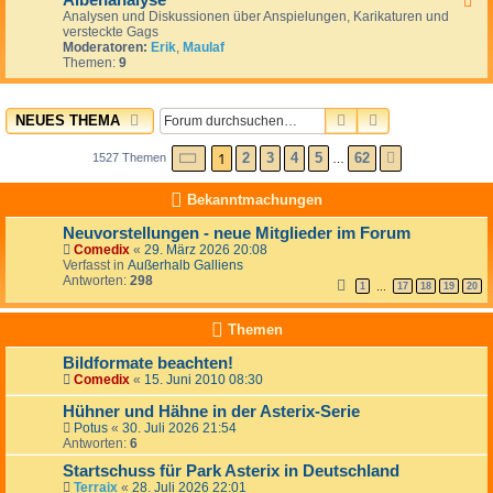
Albenanalyse
F
m
Analysen und Diskussionen über Anspielungen, Karikaturen und
e
l
versteckte Gags
e
e
Moderatoren:
Erik
,
Maulaf
d
r
Themen:
9
-
e
A
c
l
k
b
SUCHE
ERWEITERTE 
NEUES THEMA
e
e
n
a
SEITE
1
1
VON
62
2
3
4
5
62
1527 Themen
NÄCHSTE
…
n
a
Bekanntmachungen
l
y
Neuvorstellungen - neue Mitglieder im Forum
s
e
Comedix
«
29. März 2026 20:08
Verfasst in
Außerhalb Galliens
Antworten:
298
1
17
18
19
20
…
Themen
Bildformate beachten!
Comedix
«
15. Juni 2010 08:30
Hühner und Hähne in der Asterix-Serie
Potus
«
30. Juli 2026 21:54
Antworten:
6
Startschuss für Park Asterix in Deutschland
Terraix
«
28. Juli 2026 22:01