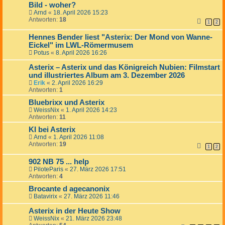
Bild - woher?
Arnd
«
18. April 2026 15:23
Antworten:
18
1
2
Hennes Bender liest "Asterix: Der Mond von Wanne-
Eickel" im LWL-Römermusem
Potus
«
8. April 2026 16:26
Asterix – Asterix und das Königreich Nubien: Filmstart
und illustriertes Album am 3. Dezember 2026
Erik
«
2. April 2026 16:29
Antworten:
1
Bluebrixx und Asterix
WeissNix
«
1. April 2026 14:23
Antworten:
11
KI bei Asterix
Arnd
«
1. April 2026 11:08
Antworten:
19
1
2
902 NB 75 ... help
PiloteParis
«
27. März 2026 17:51
Antworten:
4
Brocante d agecanonix
Batavirix
«
27. März 2026 11:46
Asterix in der Heute Show
WeissNix
«
21. März 2026 23:48