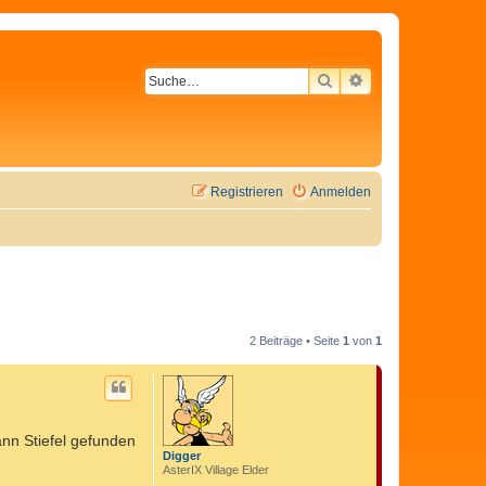
SUCHE
ERWEITERTE SU
Registrieren
Anmelden
2 Beiträge • Seite
1
von
1
nn Stiefel gefunden
Digger
AsterIX Village Elder