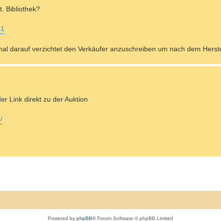
t. Bibliothek?
=1
 mal darauf verzichtet den Verkäufer anzuschreiben um nach dem Herste
der Link direkt zu der Auktion
/
Powered by
phpBB
® Forum Software © phpBB Limited