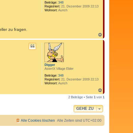
Beiträge:
348
Registriert:
21. Dezember 2009 22:13
Wohnort:
Aurich
ller zu fragen.
N
a
c
h
o
b
e
n
Digger
AsterIX Village Elder
Beiträge:
348
Registriert:
21. Dezember 2009 22:13
Wohnort:
Aurich
N
a
2 Beiträge • Seite
1
von
1
c
h
o
GEHE ZU
b
e
n
Alle Cookies löschen
Alle Zeiten sind
UTC+02:00