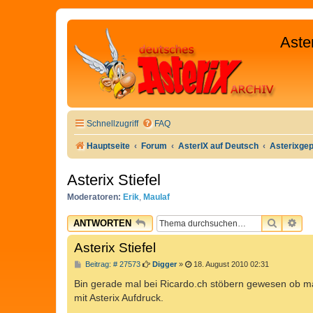
Aste
Schnellzugriff
FAQ
Hauptseite
Forum
AsterIX auf Deutsch
Asterixge
Asterix Stiefel
Moderatoren:
Erik
,
Maulaf
SUCHE
ER
ANTWORTEN
Asterix Stiefel
B
Beitrag: # 27573
Digger
»
18. August 2010 02:31
e
i
Bin gerade mal bei Ricardo.ch stöbern gewesen ob ma
t
mit Asterix Aufdruck.
r
a