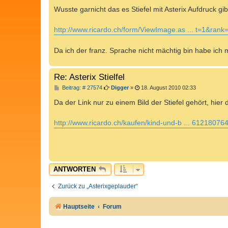
g
Wusste garnicht das es Stiefel mit Asterix Aufdruck gib
http://www.ricardo.ch/form/ViewImage.as ... t=1&rank
Da ich der franz. Sprache nicht mächtig bin habe ich
Re: Asterix Stielfel
B
Beitrag: # 27574
Digger
»
18. August 2010 02:33
e
i
Da der Link nur zu einem Bild der Stiefel gehört, hier 
t
r
a
http://www.ricardo.ch/kaufen/kind-und-b ... 612180764
g
ANTWORTEN
Zurück zu „Asterixgeplauder“
Hauptseite
Forum