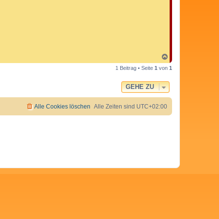
N
a
1 Beitrag • Seite
1
von
1
c
h
o
GEHE ZU
b
e
n
Alle Cookies löschen
Alle Zeiten sind
UTC+02:00