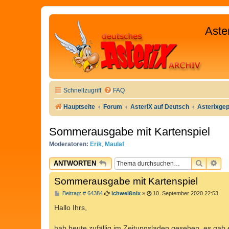
Aste
Schnellzugriff
FAQ
Hauptseite
Forum
AsterIX auf Deutsch
Asterixge
Sommerausgabe mit Kartenspiel
Moderatoren:
Erik
,
Maulaf
SUCHE
ER
ANTWORTEN
Sommerausgabe mit Kartenspiel
B
Beitrag: # 64384
ichweißnix
»
10. September 2020 22:53
e
i
Hallo Ihrs,
t
r
a
hab heute zufällig im Zeitungsladen gesehen, es ga