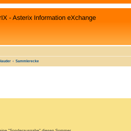
rIX - Asterix Information eXchange
plauder
Sammlerecke
WEITERTE SUCHE
b eine "Sonderausgabe" diesen Sommer.