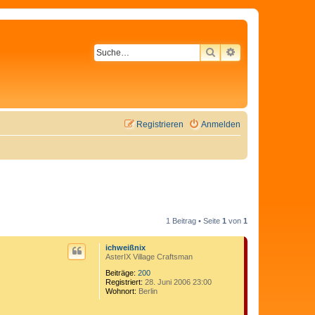
SUCHE
ERWEITERTE SU
Registrieren
Anmelden
1 Beitrag • Seite
1
von
1
ichweißnix
AsterIX Village Craftsman
Beiträge:
200
Registriert:
28. Juni 2006 23:00
Wohnort:
Berlin