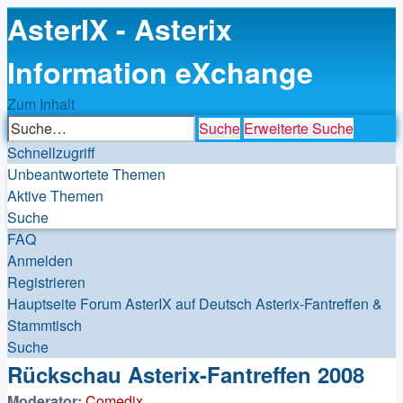
AsterIX - Asterix
Information eXchange
Zum Inhalt
Suche
Erweiterte Suche
Schnellzugriff
Unbeantwortete Themen
Aktive Themen
Suche
FAQ
Anmelden
Registrieren
Hauptseite
Forum
AsterIX auf Deutsch
Asterix-Fantreffen &
Stammtisch
Suche
Rückschau Asterix-Fantreffen 2008
Moderator:
Comedix