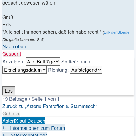
gedacht gewesen wären.
Gruß
Erik
"Alle sollt ihr noch sehen, daß ich habe recht!"
(
Erik der Blonde
,
Die große Überfahrt
, S. 5)
Nach oben
Gesperrt
Anzeigen:
Sortiere nach:
Richtung:
13 Beiträge • Seite
1
von
1
Zurück zu „Asterix-Fantreffen & Stammtisch“
Gehe zu
AsterIX auf Deutsch
↳ Informationen zum Forum
↳ Asterixgeplauder