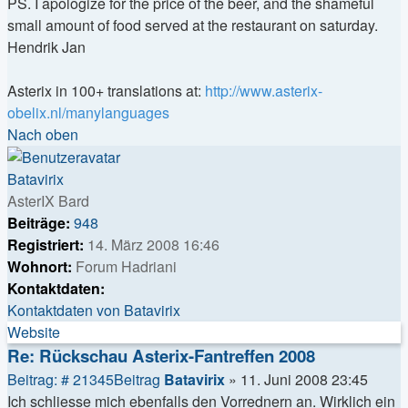
PS. I apologize for the price of the beer, and the shameful
small amount of food served at the restaurant on saturday.
Hendrik Jan
Asterix in 100+ translations at:
http://www.asterix-
obelix.nl/manylanguages
Nach oben
Batavirix
AsterIX Bard
Beiträge:
948
Registriert:
14. März 2008 16:46
Wohnort:
Forum Hadriani
Kontaktdaten:
Kontaktdaten von Batavirix
Website
Re: Rückschau Asterix-Fantreffen 2008
Beitrag: # 21345
Beitrag
Batavirix
»
11. Juni 2008 23:45
Ich schliesse mich ebenfalls den Vorrednern an. Wirklich ein