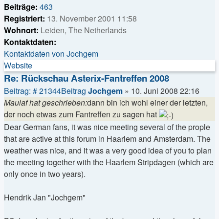
Beiträge:
463
Registriert:
13. November 2001 11:58
Wohnort:
Leiden, The Netherlands
Kontaktdaten:
Kontaktdaten von Jochgem
Website
Re: Rückschau Asterix-Fantreffen 2008
Beitrag: # 21344
Beitrag
Jochgem
»
10. Juni 2008 22:16
Maulaf hat geschrieben:
dann bin ich wohl einer der letzten,
der noch etwas zum Fantreffen zu sagen hat
Dear German fans, it was nice meeting several of the prople
that are active at this forum in Haarlem and Amsterdam. The
weather was nice, and it was a very good idea of you to plan
the meeting together with the Haarlem Stripdagen (which are
only once in two years).
Hendrik Jan "Jochgem"