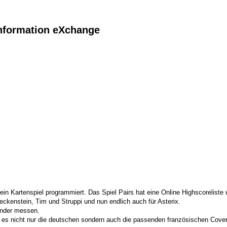
 Information eXchange
te Suche
in Kartenspiel programmiert. Das Spiel Pairs hat eine Online Highscoreliste 
eckenstein, Tim und Struppi und nun endlich auch für Asterix.
ander messen.
t es nicht nur die deutschen sondern auch die passenden französischen Cover