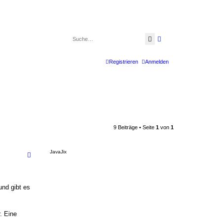
Suche
Erweiterte Suche
Registrieren
Anmelden
9 Beiträge • Seite
1
von
1
JavaJix
und gibt es
. Eine