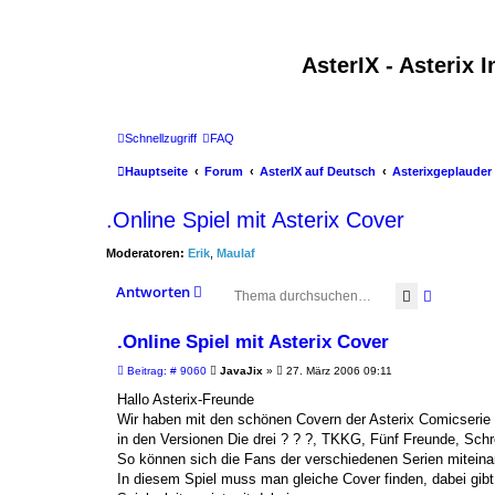
AsterIX - Asterix
Schnellzugriff
FAQ
Hauptseite
Forum
AsterIX auf Deutsch
Asterixgeplauder
.Online Spiel mit Asterix Cover
Moderatoren:
Erik
,
Maulaf
Antworten
Suche
Erweiter
.Online Spiel mit Asterix Cover
B
Beitrag: # 9060
JavaJix
»
27. März 2006 09:11
e
i
Hallo Asterix-Freunde
t
Wir haben mit den schönen Covern der Asterix Comicserie e
r
a
in den Versionen Die drei ? ? ?, TKKG, Fünf Freunde, Schr
g
So können sich die Fans der verschiedenen Serien mitein
In diesem Spiel muss man gleiche Cover finden, dabei gib