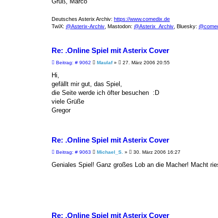
Gruß, Marco
Deutsches Asterix Archiv:
https://www.comedix.de
TwiX:
@Asterix-Archiv
, Mastodon:
@Asterix_Archiv
, Bluesky:
@comed
Re: .Online Spiel mit Asterix Cover
B
Beitrag: # 9062
Maulaf
»
27. März 2006 20:55
e
i
Hi,
t
gefällt mir gut, das Spiel,
r
a
die Seite werde ich öfter besuchen :D
g
viele Grüße
Gregor
Re: .Online Spiel mit Asterix Cover
B
Beitrag: # 9063
Michael_S.
»
30. März 2006 16:27
e
i
Geniales Spiel! Ganz großes Lob an die Macher! Macht rie
t
r
a
g
Re: .Online Spiel mit Asterix Cover