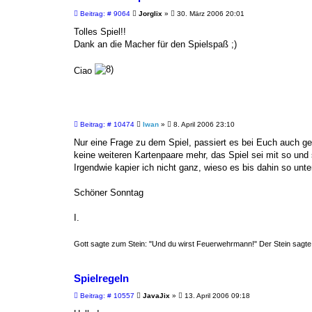
B
Beitrag: # 9064
Jorglix
»
30. März 2006 20:01
e
i
Tolles Spiel!!
t
Dank an die Macher für den Spielspaß ;)
r
a
g
Ciao
B
Beitrag: # 10474
Iwan
»
8. April 2006 23:10
e
i
Nur eine Frage zu dem Spiel, passiert es bei Euch auch 
t
keine weiteren Kartenpaare mehr, das Spiel sei mit so und
r
a
Irgendwie kapier ich nicht ganz, wieso es bis dahin so unte
g
Schöner Sonntag
I.
Gott sagte zum Stein: "Und du wirst Feuerwehrmann!" Der Stein sagte: 
Spielregeln
B
Beitrag: # 10557
JavaJix
»
13. April 2006 09:18
e
i