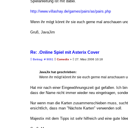
Spielanleitung ist mit dabei.
http://www.villashay.de/games/pairs/as/pairs.php
Wenn ihr mögt könnt ihr sie euch gerne mal anschauen un
Gruß, JavaJim
Re: .Online Spiel mit Asterix Cover
B
Beitrag: # 9061
Comedix
»
27. März 2006 10:18
e
i
t
JavaJix hat geschrieben:
r
a
Wenn ihr mögt könnt ihr sie euch gerne mal anschauen 
g
Hat mir nach einer Eingewöhnungszeit gut gefallen. Ich bi
dass der Name nicht immer wieder neu eingetragen, sondern
Nur wenn man die Karten zusammenschieben muss, sucht m
ersichtlich, dass man "Nächste Karten" verwenden soll.
Majestix mit dem Tipps ist sehr hilfreich und eine gute Id