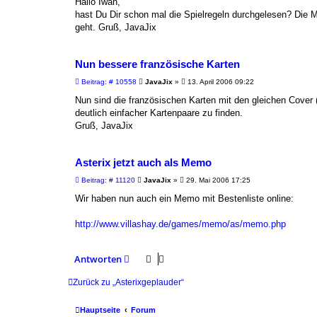
Hallo Iwan,
t
hast Du Dir schon mal die Spielregeln durchgelesen? Die
r
a
geht. Gruß, JavaJix
g
Nun bessere französische Karten
B
Beitrag: # 10558
JavaJix
»
13. April 2006 09:22
e
i
Nun sind die französischen Karten mit den gleichen Cover 
t
deutlich einfacher Kartenpaare zu finden.
r
a
Gruß, JavaJix
g
Asterix jetzt auch als Memo
B
Beitrag: # 11120
JavaJix
»
29. Mai 2006 17:25
e
i
Wir haben nun auch ein Memo mit Bestenliste online:
t
r
a
http://www.villashay.de/games/memo/as/memo.php
g
Antworten
Zurück zu „Asterixgeplauder“
Hauptseite
Forum