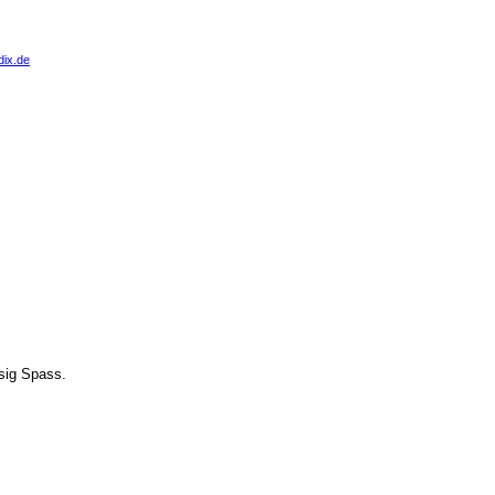
ix.de
sig Spass.