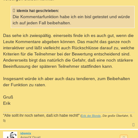
idemix hat geschrieben:
Die Kommentarfunktion habe ich ein bisl getestet und würde
ich auf jeden Fall beibehalten.
Das sehe ich zwiespältig. einerseits finde ich es auch gut, wenn die
Leute Kommentare abgeben können. Das macht das ganze noch
interaktiver und läßt vielleicht auch Rückschlüsse darauf zu, welche
Kriterien für die Teilnehmer bei der Bewertung entscheidend sind.
Andererseits birgt das natürlich die Gefahr, daß eine noch stärkere
Beeinflussung der späteren Teilnehmer stattfinden kann.
Insgesamt würde ich aber auch dazu tendieren, zum Beibehalten
der Funktion zu raten.
Gruß
Erik
"Alle sollt ihr noch sehen, daß ich habe recht!"
(
Erik der Blonde
,
Die große Überfahrt
, S.
5)
c
idemix
AsterIX Druid