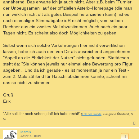
annähernd. Das erwarte ich ja auch nicht. Aber z.B. beim "Turnier
der Unbeugsamen" auf der offiziellen Asterix-Homepage (die man
nun wirklich nicht oft als gutes Beispiel heranziehen kann), ist es
nach einmaliger Stimmabgabe idR nicht möglich, vom selben
Rechner aus ein zweites Mal abzustimmen. Auch nach ein paar
Tagen nicht. Es scheint also doch Möglichkeiten zu geben.
Selbst wenn sich solche Vorkehrungen hier nicht verwirklichen
lassen, habe ich auch den von Dir als ausreichend angesehenen
"Appell an die Ehrlichkeit der Nutzer" nicht gefunden. Stattdesen
steht da: "Sie können jeweils nur einmal eine Bewertung pro Figur
abgeben." Und da ich gerade - es ist momentan ja nur ein Test -
zum 2. Male zählend für Hatschi abstimmen konnte, scheint mir
das so nicht zu stimmen.
Gruß
Erik
"Alle sollt ihr noch sehen, daß ich habe recht!"
(
Erik der Blonde
,
Die große Überfahrt
, S.
5)
c
idemix
AsterIX Druid