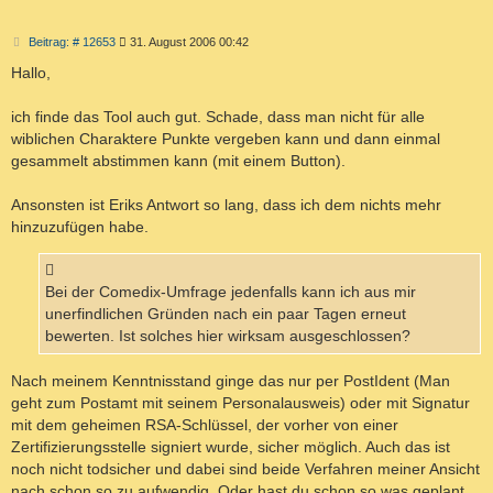
B
Beitrag: # 12653
31. August 2006 00:42
e
i
Hallo,
t
r
a
ich finde das Tool auch gut. Schade, dass man nicht für alle
g
wiblichen Charaktere Punkte vergeben kann und dann einmal
gesammelt abstimmen kann (mit einem Button).
Ansonsten ist Eriks Antwort so lang, dass ich dem nichts mehr
hinzuzufügen habe.
Bei der Comedix-Umfrage jedenfalls kann ich aus mir
unerfindlichen Gründen nach ein paar Tagen erneut
bewerten. Ist solches hier wirksam ausgeschlossen?
Nach meinem Kenntnisstand ginge das nur per PostIdent (Man
geht zum Postamt mit seinem Personalausweis) oder mit Signatur
mit dem geheimen RSA-Schlüssel, der vorher von einer
Zertifizierungsstelle signiert wurde, sicher möglich. Auch das ist
noch nicht todsicher und dabei sind beide Verfahren meiner Ansicht
nach schon so zu aufwendig. Oder hast du schon so was geplant,