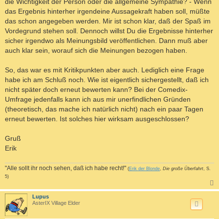
die Wichtigkeit der Person oder die allgemeine Sympathie? - Wenn
das Ergebnis hinterher irgendeine Aussagekraft haben soll, müßte
das schon angegeben werden. Mir ist schon klar, daß der Spaß im
Vordegrund stehen soll. Dennoch willst Du die Ergebnisse hinterher
sicher irgendwo als Meinungsbild veröffentlichen. Dann muß aber
auch klar sein, worauf sich die Meinungen bezogen haben.
So, das war es mit Kritikpunkten aber auch. Lediglich eine Frage
habe ich am Schluß noch. Wie ist eigentlich sichergestellt, daß ich
nicht später doch erneut bewerten kann? Bei der Comedix-
Umfrage jedenfalls kann ich aus mir unerfindlichen Gründen
(theoretisch, das mache ich natürlich nicht) nach ein paar Tagen
erneut bewerten. Ist solches hier wirksam ausgeschlossen?
Gruß
Erik
"Alle sollt ihr noch sehen, daß ich habe recht!"
(
Erik der Blonde
,
Die große Überfahrt
, S.
5)
c
Lupus
AsterIX Village Elder