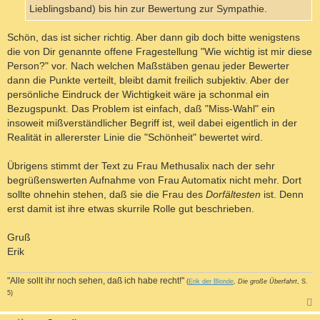
Lieblingsband) bis hin zur Bewertung zur Sympathie.
Schön, das ist sicher richtig. Aber dann gib doch bitte wenigstens
die von Dir genannte offene Fragestellung "Wie wichtig ist mir diese
Person?" vor. Nach welchen Maßstäben genau jeder Bewerter
dann die Punkte verteilt, bleibt damit freilich subjektiv. Aber der
persönliche Eindruck der Wichtigkeit wäre ja schonmal ein
Bezugspunkt. Das Problem ist einfach, daß "Miss-Wahl" ein
insoweit mißverständlicher Begriff ist, weil dabei eigentlich in der
Realität in allererster Linie die "Schönheit" bewertet wird.
Übrigens stimmt der Text zu Frau Methusalix nach der sehr
begrüßenswerten Aufnahme von Frau Automatix nicht mehr. Dort
sollte ohnehin stehen, daß sie die Frau des
Dorfältesten
ist. Denn
erst damit ist ihre etwas skurrile Rolle gut beschrieben.
Gruß
Erik
"Alle sollt ihr noch sehen, daß ich habe recht!"
(
Erik der Blonde
,
Die große Überfahrt
, S.
5)