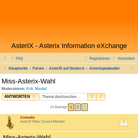
AsterIX - Asterix Information eXchange
FAQ
Registrieren
Anmelden
S
Hauptseite
Forum
AsterIX auf Deutsch
Asterixgeplauder
u
Miss-Asterix-Wahl
c
Moderatoren:
Erik
,
Maulaf
h
SUCHE
ERWEITERTE SU
ANTWORTEN
e
1
2
24 Beiträge
NÄCHSTE
Comedix
AsterIX Elder Council Member
Miss-Asterix-Wahl