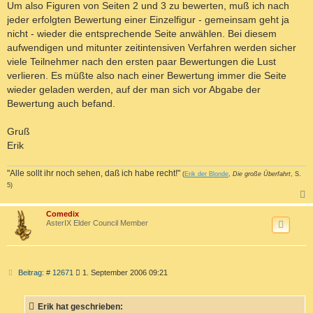
Um also Figuren von Seiten 2 und 3 zu bewerten, muß ich nach
jeder erfolgten Bewertung einer Einzelfigur - gemeinsam geht ja
nicht - wieder die entsprechende Seite anwählen. Bei diesem
aufwendigen und mitunter zeitintensiven Verfahren werden sicher
viele Teilnehmer nach den ersten paar Bewertungen die Lust
verlieren. Es müßte also nach einer Bewertung immer die Seite
wieder geladen werden, auf der man sich vor Abgabe der
Bewertung auch befand.
Gruß
Erik
"Alle sollt ihr noch sehen, daß ich habe recht!"
(
Erik der Blonde
,
Die große Überfahrt
, S.
5)
c
Comedix
AsterIX Elder Council Member
B
Beitrag: # 12671
1. September 2006 09:21
e
i
t
Erik hat geschrieben:
r