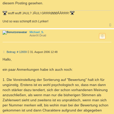
diesem Posting gesehen.
wuff! wuff! JAUL? JÅUL! GRRRØØØÅÅRRR!
Und so was schimpft sich Lyriker!
c
Michael_S.
AsterIX Druid
B
Beitrag: # 12659
31. August 2006 12:48
e
i
Hallo,
t
r
a
ein paar Anmerkungen habe ich auch noch:
g
1. Die Voreinstellung der Sortierung auf "Bewertung" halt ich für
ungünstig. Erstens ist es wohl psychologisch so, dass man dann
noch stärker dazu tendiert, sich der schon vorhandenen Meinung
anzuschließen, als wenn man nur die bisherigen Stimmen als
Zahlenwert sieht und zweitens ist es unpraktisch, wenn man sich
per Nummer merken will, bis wohin man bei der Bewertung schon
gekommen ist und dann Charaktere aufgrund der abgegeben