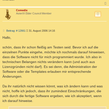
c
Comedix
AsterIX Elder Council Member
B
Beitrag: # 12661
31. August 2006 14:16
e
i
Hallo,
t
r
a
schön, dass ihr schon fleißig am Testen seid. Bevor ich auf die
g
einzelnen Punkte eingehe, möchte ich nochmals darauf hinweisen,
dass die Software nicht für mich programmiert wurde. Ich also in
technischen Belangen nichts verändern kann (und auch aus
Lizenzgründen nicht darf). Es sei denn, die Administration der
Software oder die Templates erlauben mir entsprechende
Änderungen.
Da ihr natürlich nicht wissen könnt, was ich ändern kann und was
nicht, hoffe ich jedoch, dass ihr zumindest Einschränkungen, die
sich durch die fertige Software ergeben, wie ich akzeptiert, wenn
ich darauf hinweise.