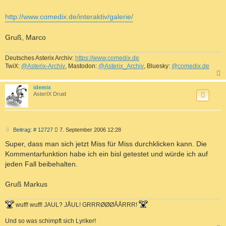
g
http://www.comedix.de/interaktiv/galerie/
Gruß, Marco
Deutsches Asterix Archiv:
https://www.comedix.de
TwiX:
@Asterix-Archiv
, Mastodon:
@Asterix_Archiv
, Bluesky:
@comedix.de
c
idemix
AsterIX Druid
B
Beitrag: # 12727
7. September 2006 12:28
e
i
Super, dass man sich jetzt Miss für Miss durchklicken kann. Die
t
Kommentarfunktion habe ich ein bisl getestet und würde ich auf
r
a
jeden Fall beibehalten.
g
Gruß Markus
wuff! wuff! JAUL? JÅUL! GRRRØØØÅÅRRR!
Und so was schimpft sich Lyriker!