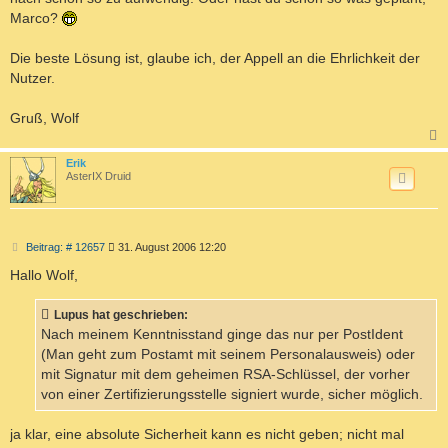
Marco?
Die beste Lösung ist, glaube ich, der Appell an die Ehrlichkeit der
Nutzer.
Gruß, Wolf
c
Erik
AsterIX Druid
B
Beitrag: # 12657
31. August 2006 12:20
e
i
Hallo Wolf,
t
r
a
Lupus hat geschrieben:
g
Nach meinem Kenntnisstand ginge das nur per PostIdent
(Man geht zum Postamt mit seinem Personalausweis) oder
mit Signatur mit dem geheimen RSA-Schlüssel, der vorher
von einer Zertifizierungsstelle signiert wurde, sicher möglich.
ja klar, eine absolute Sicherheit kann es nicht geben; nicht mal