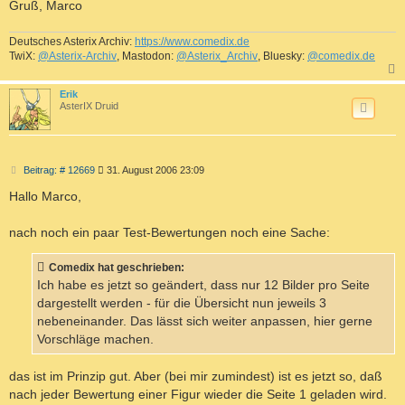
Gruß, Marco
Deutsches Asterix Archiv:
https://www.comedix.de
TwiX:
@Asterix-Archiv
, Mastodon:
@Asterix_Archiv
, Bluesky:
@comedix.de
c
Erik
AsterIX Druid
B
Beitrag: # 12669
31. August 2006 23:09
e
i
Hallo Marco,
t
r
a
nach noch ein paar Test-Bewertungen noch eine Sache:
g
Comedix hat geschrieben:
Ich habe es jetzt so geändert, dass nur 12 Bilder pro Seite
dargestellt werden - für die Übersicht nun jeweils 3
nebeneinander. Das lässt sich weiter anpassen, hier gerne
Vorschläge machen.
das ist im Prinzip gut. Aber (bei mir zumindest) ist es jetzt so, daß
nach jeder Bewertung einer Figur wieder die Seite 1 geladen wird.