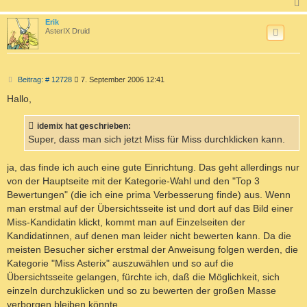
c
Erik
AsterIX Druid
B
Beitrag: # 12728
7. September 2006 12:41
e
i
Hallo,
t
r
a
idemix hat geschrieben:
g
Super, dass man sich jetzt Miss für Miss durchklicken kann.
ja, das finde ich auch eine gute Einrichtung. Das geht allerdings nur
von der Hauptseite mit der Kategorie-Wahl und den "Top 3
Bewertungen" (die ich eine prima Verbesserung finde) aus. Wenn
man erstmal auf der Übersichtsseite ist und dort auf das Bild einer
Miss-Kandidatin klickt, kommt man auf Einzelseiten der
Kandidatinnen, auf denen man leider nicht bewerten kann. Da die
meisten Besucher sicher erstmal der Anweisung folgen werden, die
Kategorie "Miss Asterix" auszuwählen und so auf die
Übersichtsseite gelangen, fürchte ich, daß die Möglichkeit, sich
einzeln durchzuklicken und so zu bewerten der großen Masse
verborgen bleiben könnte.