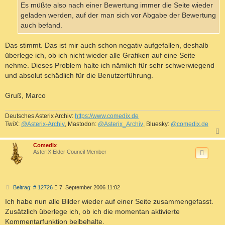
a
Es müßte also nach einer Bewertung immer die Seite wieder
g
geladen werden, auf der man sich vor Abgabe der Bewertung
auch befand.
Das stimmt. Das ist mir auch schon negativ aufgefallen, deshalb
überlege ich, ob ich nicht wieder alle Grafiken auf eine Seite
nehme. Dieses Problem halte ich nämlich für sehr schwerwiegend
und absolut schädlich für die Benutzerführung.
Gruß, Marco
Deutsches Asterix Archiv:
https://www.comedix.de
TwiX:
@Asterix-Archiv
, Mastodon:
@Asterix_Archiv
, Bluesky:
@comedix.de
c
Comedix
AsterIX Elder Council Member
B
Beitrag: # 12726
7. September 2006 11:02
e
i
Ich habe nun alle Bilder wieder auf einer Seite zusammengefasst.
t
Zusätzlich überlege ich, ob ich die momentan aktivierte
r
a
Kommentarfunktion beibehalte.