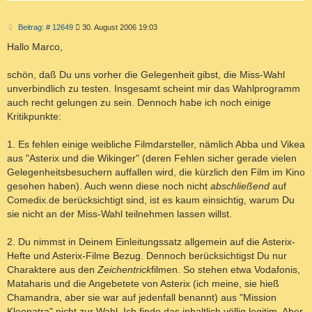
B
Beitrag: # 12649
30. August 2006 19:03
e
i
Hallo Marco,
t
r
a
schön, daß Du uns vorher die Gelegenheit gibst, die Miss-Wahl
g
unverbindlich zu testen. Insgesamt scheint mir das Wahlprogramm
auch recht gelungen zu sein. Dennoch habe ich noch einige
Kritikpunkte:
1. Es fehlen einige weibliche Filmdarsteller, nämlich Abba und Vikea
aus "Asterix und die Wikinger" (deren Fehlen sicher gerade vielen
Gelegenheitsbesuchern auffallen wird, die kürzlich den Film im Kino
gesehen haben). Auch wenn diese noch nicht
abschließend
auf
Comedix.de berücksichtigt sind, ist es kaum einsichtig, warum Du
sie nicht an der Miss-Wahl teilnehmen lassen willst.
2. Du nimmst in Deinem Einleitungssatz allgemein auf die Asterix-
Hefte und Asterix-Filme Bezug. Dennoch berücksichtigst Du nur
Charaktere aus den
Zeichentrick
filmen. So stehen etwa Vodafonis,
Mataharis und die Angebetete von Asterix (ich meine, sie hieß
Chamandra, aber sie war auf jedenfall benannt) aus "Mission
Kleopatra" nicht zur Wahl. Ich finde das inhaltlich völlig legitim. Aber