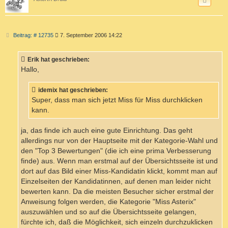
B
Beitrag: # 12735
7. September 2006 14:22
e
i
t
Erik hat geschrieben:
r
a
Hallo,
g
idemix hat geschrieben:
Super, dass man sich jetzt Miss für Miss durchklicken
kann.
ja, das finde ich auch eine gute Einrichtung. Das geht
allerdings nur von der Hauptseite mit der Kategorie-Wahl und
den "Top 3 Bewertungen" (die ich eine prima Verbesserung
finde) aus. Wenn man erstmal auf der Übersichtsseite ist und
dort auf das Bild einer Miss-Kandidatin klickt, kommt man auf
Einzelseiten der Kandidatinnen, auf denen man leider nicht
bewerten kann. Da die meisten Besucher sicher erstmal der
Anweisung folgen werden, die Kategorie "Miss Asterix"
auszuwählen und so auf die Übersichtsseite gelangen,
fürchte ich, daß die Möglichkeit, sich einzeln durchzuklicken