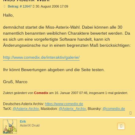
B
Beitrag: # 12647
30. August 2006 17:09
e
i
Hallo,
t
r
a
demnächst startet die Miss-Asterix-Wahl. Dabei können alle 30
g
namentlich benannten weiblichen Charaktere bewertet werden. Da
es sich um eine vorgefertigte Software handelt, kann ich
Änderungswünsche nur in einem begrenzten Maß berücksichtigen:
http://www.comedix.de/interaktiv/galerie/
Ihr könnt Bewertungen abgeben und die Seite testen.
Gruß, Marco
Zuletzt geändert von
Comedix
am 16. Januar 2007 07:46, insgesamt 1-mal geändert.
Deutsches Asterix Archiv:
https://www.comedix.de
TwiX:
@Asterix-Archiv
, Mastodon:
@Asterix_Archiv
, Bluesky:
@comedix.de
c
Erik
AsterIX Druid