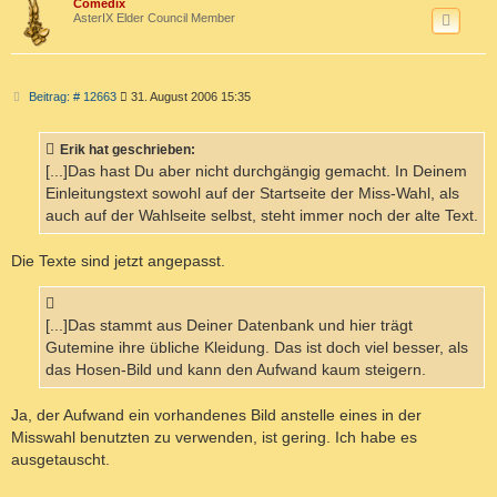
c
Comedix
AsterIX Elder Council Member
B
Beitrag: # 12663
31. August 2006 15:35
e
i
t
Erik hat geschrieben:
r
a
[...]Das hast Du aber nicht durchgängig gemacht. In Deinem
g
Einleitungstext sowohl auf der Startseite der Miss-Wahl, als
auch auf der Wahlseite selbst, steht immer noch der alte Text.
Die Texte sind jetzt angepasst.
[...]Das stammt aus Deiner Datenbank und hier trägt
Gutemine ihre übliche Kleidung. Das ist doch viel besser, als
das Hosen-Bild und kann den Aufwand kaum steigern.
Ja, der Aufwand ein vorhandenes Bild anstelle eines in der
Misswahl benutzten zu verwenden, ist gering. Ich habe es
ausgetauscht.