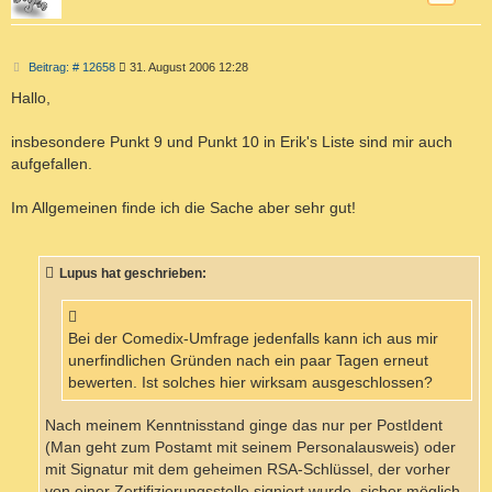
B
Beitrag: # 12658
31. August 2006 12:28
e
i
Hallo,
t
r
a
insbesondere Punkt 9 und Punkt 10 in Erik's Liste sind mir auch
g
aufgefallen.
Im Allgemeinen finde ich die Sache aber sehr gut!
Lupus hat geschrieben:
Bei der Comedix-Umfrage jedenfalls kann ich aus mir
unerfindlichen Gründen nach ein paar Tagen erneut
bewerten. Ist solches hier wirksam ausgeschlossen?
Nach meinem Kenntnisstand ginge das nur per PostIdent
(Man geht zum Postamt mit seinem Personalausweis) oder
mit Signatur mit dem geheimen RSA-Schlüssel, der vorher
von einer Zertifizierungsstelle signiert wurde, sicher möglich.