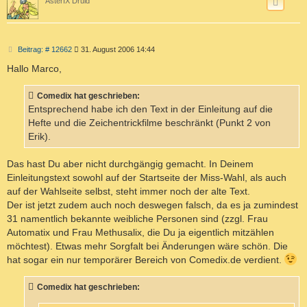
AsterIX Druid
B
Beitrag: # 12662
31. August 2006 14:44
e
i
Hallo Marco,
t
r
a
Comedix hat geschrieben:
g
Entsprechend habe ich den Text in der Einleitung auf die
Hefte und die Zeichentrickfilme beschränkt (Punkt 2 von
Erik).
Das hast Du aber nicht durchgängig gemacht. In Deinem
Einleitungstext sowohl auf der Startseite der Miss-Wahl, als auch
auf der Wahlseite selbst, steht immer noch der alte Text.
Der ist jetzt zudem auch noch deswegen falsch, da es ja zumindest
31 namentlich bekannte weibliche Personen sind (zzgl. Frau
Automatix und Frau Methusalix, die Du ja eigentlich mitzählen
möchtest). Etwas mehr Sorgfalt bei Änderungen wäre schön. Die
hat sogar ein nur temporärer Bereich von Comedix.de verdient.
Comedix hat geschrieben: