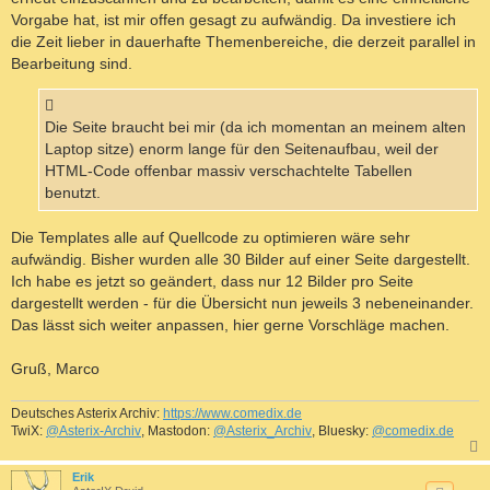
Vorgabe hat, ist mir offen gesagt zu aufwändig. Da investiere ich
die Zeit lieber in dauerhafte Themenbereiche, die derzeit parallel in
Bearbeitung sind.
Die Seite braucht bei mir (da ich momentan an meinem alten
Laptop sitze) enorm lange für den Seitenaufbau, weil der
HTML-Code offenbar massiv verschachtelte Tabellen
benutzt.
Die Templates alle auf Quellcode zu optimieren wäre sehr
aufwändig. Bisher wurden alle 30 Bilder auf einer Seite dargestellt.
Ich habe es jetzt so geändert, dass nur 12 Bilder pro Seite
dargestellt werden - für die Übersicht nun jeweils 3 nebeneinander.
Das lässt sich weiter anpassen, hier gerne Vorschläge machen.
Gruß, Marco
Deutsches Asterix Archiv:
https://www.comedix.de
TwiX:
@Asterix-Archiv
, Mastodon:
@Asterix_Archiv
, Bluesky:
@comedix.de
c
Erik