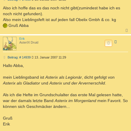
e
i
Also ich hoffe das es das noch nicht gibt(zumindest habe ich es
t
noch nicht gefunden).
r
a
Also mein Lieblingsfeft ist auf jeden fall Obelix Gmbh & co. kg
g
Gruß Abba
a
c
Erik
h
AsterIX Druid
o
b
e
n
B
Beitrag: # 14939
13. Januar 2007 11:29
e
i
Hallo Abba,
t
r
a
mein Lieblingsband ist
Asterix als Legionär
, dicht gefolgt von
g
Asterix als Gladiator
und
Asterix und der Arvernerschild
.
Als ich die Hefte im Grundschulalter das erste Mal gelesen hatte,
war der damals letzte Band
Asterix im Morgenland
mein Favorit. So
können sich Geschmäcker ändern...
Gruß
Erik