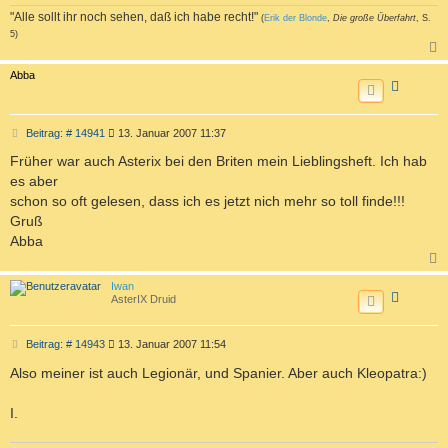
"Alle sollt ihr noch sehen, daß ich habe recht!"
(
Erik der Blonde
,
Die große Überfahrt
, S.
5)
a
c
Abba
h
o
b
e
n
B
Beitrag: # 14941
13. Januar 2007 11:37
e
i
Früher war auch Asterix bei den Briten mein Lieblingsheft. Ich hab
t
es aber
r
a
schon so oft gelesen, dass ich es jetzt nich mehr so toll finde!!!
g
Gruß
Abba
a
c
Iwan
h
AsterIX Druid
o
b
e
n
B
Beitrag: # 14943
13. Januar 2007 11:54
e
i
Also meiner ist auch Legionär, und Spanier. Aber auch Kleopatra:)
t
r
a
I.
g