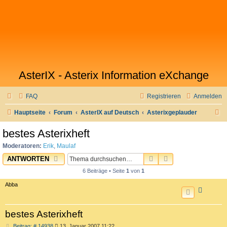
AsterIX - Asterix Information eXchange
FAQ
Registrieren
Anmelden
S
Hauptseite
Forum
AsterIX auf Deutsch
Asterixgeplauder
u
bestes Asterixheft
c
Moderatoren:
Erik
,
Maulaf
h
SUCHE
ERWEITERTE SU
ANTWORTEN
e
6 Beiträge • Seite
1
von
1
Abba
bestes Asterixheft
B
Beitrag: # 14938
13. Januar 2007 11:22