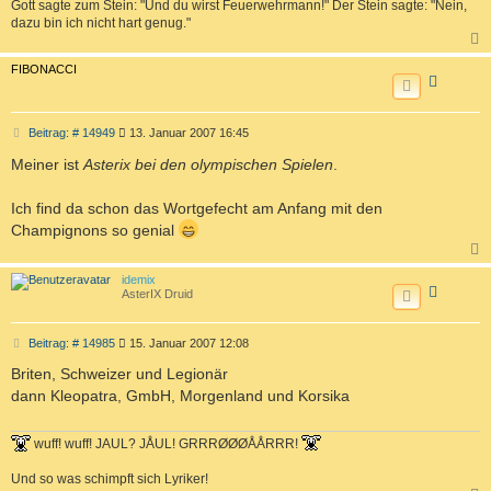
Gott sagte zum Stein: "Und du wirst Feuerwehrmann!" Der Stein sagte: "Nein,
dazu bin ich nicht hart genug."
a
c
FIBONACCI
h
o
b
e
n
B
Beitrag: # 14949
13. Januar 2007 16:45
e
i
Meiner ist
Asterix bei den olympischen Spielen
.
t
r
a
Ich find da schon das Wortgefecht am Anfang mit den
g
Champignons so genial
a
c
idemix
h
AsterIX Druid
o
b
e
n
B
Beitrag: # 14985
15. Januar 2007 12:08
e
i
Briten, Schweizer und Legionär
t
dann Kleopatra, GmbH, Morgenland und Korsika
r
a
g
wuff! wuff! JAUL? JÅUL! GRRRØØØÅÅRRR!
Und so was schimpft sich Lyriker!