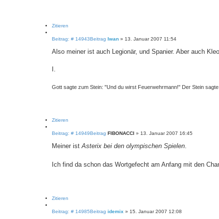
Zitieren
Beitrag: # 14943
Beitrag
Iwan
»
13. Januar 2007 11:54
Also meiner ist auch Legionär, und Spanier. Aber auch Kleo
I.
Gott sagte zum Stein: "Und du wirst Feuerwehrmann!" Der Stein sagte: 
Zitieren
Beitrag: # 14949
Beitrag
FIBONACCI
»
13. Januar 2007 16:45
Meiner ist
Asterix bei den olympischen Spielen
.
Ich find da schon das Wortgefecht am Anfang mit den Ch
Zitieren
Beitrag: # 14985
Beitrag
idemix
»
15. Januar 2007 12:08