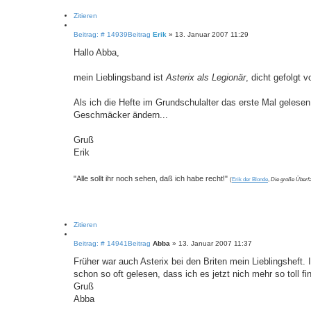
Zitieren
Beitrag: # 14939
Beitrag
Erik
»
13. Januar 2007 11:29
Hallo Abba,
mein Lieblingsband ist
Asterix als Legionär
, dicht gefolgt 
Als ich die Hefte im Grundschulalter das erste Mal gelese
Geschmäcker ändern...
Gruß
Erik
"Alle sollt ihr noch sehen, daß ich habe recht!"
(
Erik der Blonde
,
Die große Überfa
Zitieren
Beitrag: # 14941
Beitrag
Abba
»
13. Januar 2007 11:37
Früher war auch Asterix bei den Briten mein Lieblingsheft. 
schon so oft gelesen, dass ich es jetzt nich mehr so toll fin
Gruß
Abba