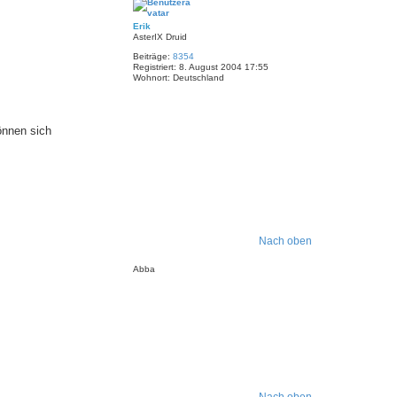
Erik
AsterIX Druid
Beiträge:
8354
Registriert:
8. August 2004 17:55
Wohnort:
Deutschland
önnen sich
Nach oben
Abba