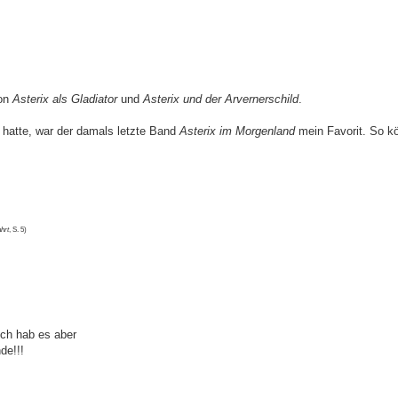
von
Asterix als Gladiator
und
Asterix und der Arvernerschild
.
n hatte, war der damals letzte Band
Asterix im Morgenland
mein Favorit. So k
hrt
, S. 5)
Ich hab es aber
de!!!