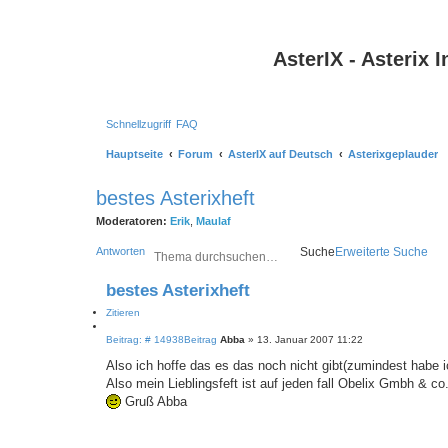
AsterIX - Asterix
Schnellzugriff
FAQ
Hauptseite
Forum
AsterIX auf Deutsch
Asterixgeplauder
bestes Asterixheft
Moderatoren:
Erik
,
Maulaf
Antworten
Suche
Erweiterte Suche
bestes Asterixheft
Zitieren
Beitrag: # 14938
Beitrag
Abba
»
13. Januar 2007 11:22
Also ich hoffe das es das noch nicht gibt(zumindest habe i
Also mein Lieblingsfeft ist auf jeden fall Obelix Gmbh & co
Gruß Abba