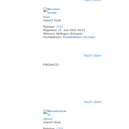
Nach oben
Iwan
AsterIX Druid
Beiträge:
2564
Registriert:
22. Juni 2002 09:01
Wohnort:
Mellingen (Schweiz)
Kontaktdaten:
Kontaktdaten von Iwan
Nach oben
FIBONACCI
Nach oben
idemix
AsterIX Druid
Beiträge:
1204