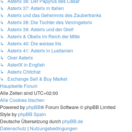
↳ Asterix 36: Der Papyrus des Cäsar
↳ Asterix 37: Asterix in Italien
↳ Asterix und das Geheimnis des Zaubertranks
↳ Asterix 38: Die Tochter des Vercingetorix
↳ Asterix 39: Asterix und der Greif
↳ Asterix & Obelix im Reich der Mitte
↳ Asterix 40: Die weisse Iris
↳ Asterix 41: Asterix in Lusitanien
↳ Over Asterix
↳ AsterIX in English
↳ Asterix Chitchat
↳ Exchange Sell & Buy Market
Hauptseite
Forum
Alle Zeiten sind
UTC+02:00
Alle Cookies löschen
Powered by
phpBB
® Forum Software © phpBB Limited
Style by
phpBB Spain
Deutsche Übersetzung durch
phpBB.de
Datenschutz
|
Nutzungsbedingungen