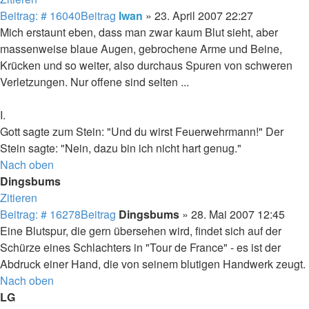
Beitrag: # 16040
Beitrag
Iwan
»
23. April 2007 22:27
Mich erstaunt eben, dass man zwar kaum Blut sieht, aber
massenweise blaue Augen, gebrochene Arme und Beine,
Krücken und so weiter, also durchaus Spuren von schweren
Verletzungen. Nur offene sind selten ...
I.
Gott sagte zum Stein: "Und du wirst Feuerwehrmann!" Der
Stein sagte: "Nein, dazu bin ich nicht hart genug."
Nach oben
Dingsbums
Zitieren
Beitrag: # 16278
Beitrag
Dingsbums
»
28. Mai 2007 12:45
Eine Blutspur, die gern übersehen wird, findet sich auf der
Schürze eines Schlachters in "Tour de France" - es ist der
Abdruck einer Hand, die von seinem blutigen Handwerk zeugt.
Nach oben
LG