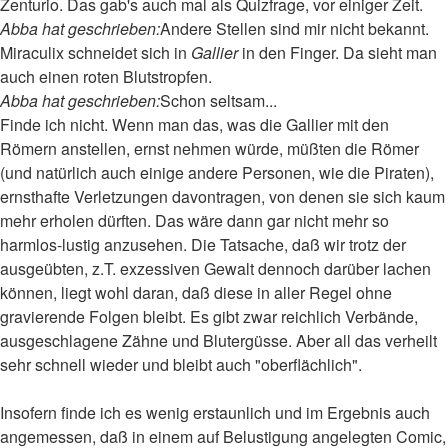
Zenturio. Das gab's auch mal als Quizfrage, vor einiger Zeit.
Abba hat geschrieben:
Andere Stellen sind mir nicht bekannt.
Miraculix schneidet sich in
Gallier
in den Finger. Da sieht man
auch einen roten Blutstropfen.
Abba hat geschrieben:
Schon seltsam...
Finde ich nicht. Wenn man das, was die Gallier mit den
Römern anstellen, ernst nehmen würde, müßten die Römer
(und natürlich auch einige andere Personen, wie die Piraten),
ernsthafte Verletzungen davontragen, von denen sie sich kaum
mehr erholen dürften. Das wäre dann gar nicht mehr so
harmlos-lustig anzusehen. Die Tatsache, daß wir trotz der
ausgeübten, z.T. exzessiven Gewalt dennoch darüber lachen
können, liegt wohl daran, daß diese in aller Regel ohne
gravierende Folgen bleibt. Es gibt zwar reichlich Verbände,
ausgeschlagene Zähne und Blutergüsse. Aber all das verheilt
sehr schnell wieder und bleibt auch "oberflächlich".
Insofern finde ich es wenig erstaunlich und im Ergebnis auch
angemessen, daß in einem auf Belustigung angelegten Comic,