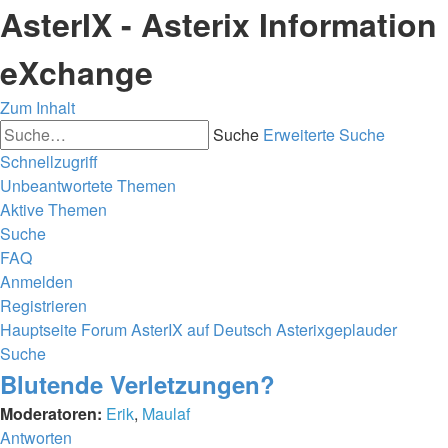
AsterIX - Asterix Information
eXchange
Zum Inhalt
Suche
Erweiterte Suche
Schnellzugriff
Unbeantwortete Themen
Aktive Themen
Suche
FAQ
Anmelden
Registrieren
Hauptseite
Forum
AsterIX auf Deutsch
Asterixgeplauder
Suche
Blutende Verletzungen?
Moderatoren:
Erik
,
Maulaf
Antworten