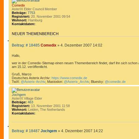
C
W
Comedix
H
E
AsterIX Elder Council Member
Beiträge:
7753
E
I
Registriert:
20. November 2001 09:54
T
Wohnort:
Hamburg
Kontaktdaten:
E
K
R
o
NEUER THEMENBEREICH
n
T
t
Z
E
a
B
Beitrag: # 18485
Comedix
»
4. Dezember 2007 14:02
I
k
S
e
t
T
U
d
i
Hallo,
I
a
C
t
t
E
wer in der Comedix-Sitemap einen neuen Themenbereich findet, darf ihn sich schon an
H
r
e
am 15.12. veröffentlicht.
R
a
n
E
v
g
E
Gruß, Marco
o
Deutsches Asterix Archiv:
https://www.comedix.de
N
n
TwiX:
@Asterix-Archiv
, Mastodon:
@Asterix_Archiv
, Bluesky:
@comedix.de
C
o
m
e
Jochgem
d
AsterIX Village Elder
i
Beiträge:
463
x
Registriert:
13. November 2001 11:58
Wohnort:
Leiden, The Netherlands
Kontaktdaten:
K
o
n
Z
t
B
Beitrag: # 18487
Jochgem
»
4. Dezember 2007 14:22
I
a
e
k
T
t