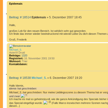
g
E
Epidemais
N
Z
B
Beitrag: # 18514
Epidemais
»
5. Dezember 2007 18:45
I
e
T
i
Hallo,
I
t
E
großes Lob für den neuen Bereich. Ist wirklich sehr gut geworden.
r
Ich finde das immer wieder beeindruckend mit wieviel Liebe Du dich diesen Themen 
R
a
g
E
Gruß, Frederik
N
Michael_S.
AsterIX Druid
Beiträge:
1320
Registriert:
16. November 2001 19:50
Wohnort:
Trier
Kontaktdaten:
K
o
n
Z
t
B
Beitrag: # 18538
Michael_S.
»
6. Dezember 2007 19:20
I
a
e
k
T
t
i
Hallo Idemix,
I
d
t
idemix hat geschrieben:
a
E
r
Michael_S. hat geschrieben:
Nur meine Lieblingsszene zu diesem Thema hat er ver
t
R
a
e
und zwar
n
g
Ich mache es mal so geheimnisvoll, wie die ganze Ankündigung des Specials bisher ist:
E
v
das Special eingefügt wurde.
(Falls Marco inzwischen mehrere Szenen nachget
N
o
diesen...)
n