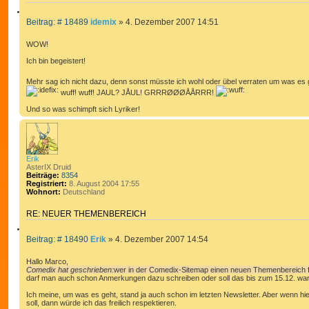
Z
B
Beitrag: # 18489
idemix
»
4. Dezember 2007 14:51
I
e
T
i
WOW!
I
t
E
Ich bin begeistert!
r
R
a
Mehr sag ich nicht dazu, denn sonst müsste ich wohl oder übel verraten um was es
g
E
wuff! wuff! JAUL? JÅUL! GRRRØØØÅÅRRR!
N
Und so was schimpft sich Lyriker!
Erik
AsterIX Druid
Beiträge:
8354
Registriert:
8. August 2004 17:55
Wohnort:
Deutschland
RE: NEUER THEMENBEREICH
Z
B
Beitrag: # 18490
Erik
»
4. Dezember 2007 14:54
I
e
T
i
Hallo Marco,
I
t
Comedix hat geschrieben:
wer in der Comedix-Sitemap einen neuen Themenbereich fi
E
darf man auch schon Anmerkungen dazu schreiben oder soll das bis zum 15.12. wa
r
R
a
Ich meine, um was es geht, stand ja auch schon im letzten Newsletter. Aber wenn hi
g
E
soll, dann würde ich das freilich respektieren.