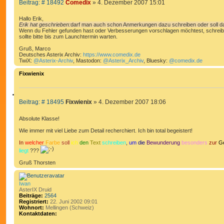
B
Beitrag: # 18492
Comedix
»
4. Dezember 2007 15:01
I
k
e
t
T
d
i
Hallo Erik,
I
a
t
Erik hat geschrieben:
darf man auch schon Anmerkungen dazu schreiben oder soll d
t
E
Wenn du Fehler gefunden hast oder Verbesserungen vorschlagen möchtest, schreibe 
r
e
sollte bitte bis zum Launchtermin warten.
R
a
n
v
g
E
Gruß, Marco
o
Deutsches Asterix Archiv:
https://www.comedix.de
N
n
TwiX:
@Asterix-Archiv
, Mastodon:
@Asterix_Archiv
, Bluesky:
@comedix.de
C
o
Fixwienix
m
e
d
i
Z
x
B
Beitrag: # 18495
Fixwienix
»
4. Dezember 2007 18:06
I
e
T
i
Absolute Klasse!
I
t
E
Wie immer mit viel Liebe zum Detail recherchiert. Ich bin total begeistert!
r
R
a
In
welcher
Farbe
soll
ich
den
Text
schreiben
,
um
die
Bewunderung
besonders
zur
Ge
g
E
liegt
???
N
Gruß Thorsten
Iwan
AsterIX Druid
Beiträge:
2564
Registriert:
22. Juni 2002 09:01
Wohnort:
Mellingen (Schweiz)
Kontaktdaten:
K