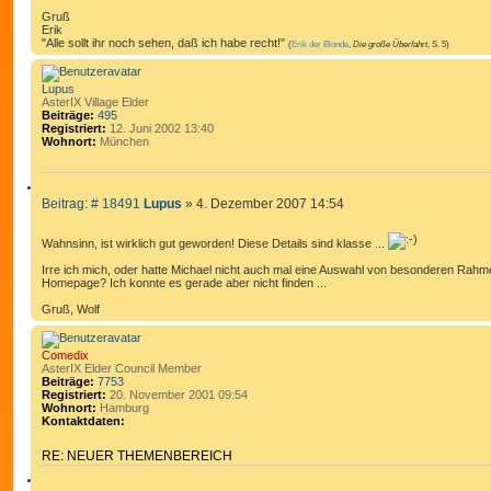
N
Gruß
Erik
"Alle sollt ihr noch sehen, daß ich habe recht!"
(
Erik der Blonde
,
Die große Überfahrt
, S. 5)
Lupus
AsterIX Village Elder
Beiträge:
495
Registriert:
12. Juni 2002 13:40
Wohnort:
München
Z
B
Beitrag: # 18491
Lupus
»
4. Dezember 2007 14:54
I
e
T
i
Wahnsinn, ist wirklich gut geworden! Diese Details sind klasse ...
I
t
E
r
Irre ich mich, oder hatte Michael nicht auch mal eine Auswahl von besonderen Rahme
Homepage? Ich konnte es gerade aber nicht finden ...
R
a
g
E
Gruß, Wolf
N
Comedix
AsterIX Elder Council Member
Beiträge:
7753
Registriert:
20. November 2001 09:54
Wohnort:
Hamburg
Kontaktdaten:
K
o
RE: NEUER THEMENBEREICH
n
t
Z
a