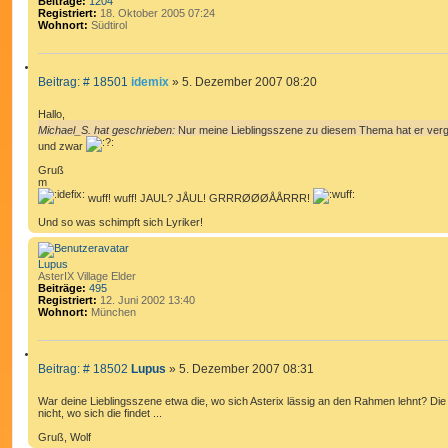
Beiträge:
1204
e
Registriert:
18. Oktober 2005 07:24
l
Wohnort:
Südtirol
_
S
.
Z
B
Beitrag: # 18501
idemix
»
5. Dezember 2007 08:20
I
e
T
i
Hallo,
I
t
Michael_S. hat geschrieben:
Nur meine Lieblingsszene zu diesem Thema hat er ver
E
r
und zwar
R
a
g
Gruß
E
m
N
wuff! wuff! JAUL? JÅUL! GRRRØØØÅÅRRR!
Und so was schimpft sich Lyriker!
Lupus
AsterIX Village Elder
Beiträge:
495
Registriert:
12. Juni 2002 13:40
Wohnort:
München
Z
B
Beitrag: # 18502
Lupus
»
5. Dezember 2007 08:31
I
e
T
i
War deine Lieblingsszene etwa die, wo sich Asterix lässig an den Rahmen lehnt? Die 
I
t
nicht, wo sich die findet ...
E
r
Gruß, Wolf
R
a