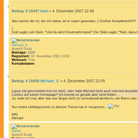
o
n
Z
t
B
Beitrag: # 18497
Iwan
»
4. Dezember 2007 22:48
I
a
e
k
T
t
i
Also wenns der ist, der ich meine, ist er super geworden :) Großes Kompliment!!!!!!!
I
d
t
a
E
I.
r
t
Gott sagte zum Stein: "Und du wirst Feuerwehrmann!" Der Stein sagte: "Nein, dazu bi
R
a
e
n
g
E
v
N
o
Michael_S.
n
AsterIX Druid
I
Beiträge:
1320
w
Registriert:
16. November 2001 19:50
a
Wohnort:
Trier
n
Kontaktdaten:
K
o
n
Z
t
B
Beitrag: # 18498
Michael_S.
»
4. Dezember 2007 22:55
I
a
e
k
T
t
i
Lupus hat geschrieben:
Irre ich mich, oder hatte Michael nicht auch mal eine Auswa
I
d
t
Comics auf seiner Homepage? Ich konnte es gerade aber nicht finden ...
a
E
Ja, hatte ich mal, aber das war längst nicht so sensationell akribisch, wie Marco das
r
t
R
a
e
Nur meine Lieblingsszene zu diesem Thema hat er vergessen...
n
g
E
v
MfG
N
o
Michael
n
M
i
c
idemix
h
AsterIX Druid
a