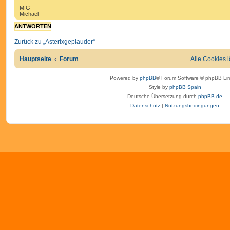
M
MfG
i
Michael
c
h
ANTWORTEN
a
e
Zurück zu „Asterixgeplauder“
l
_
S
Hauptseite
Forum
Alle Cookies 
.
Powered by
phpBB
® Forum Software © phpBB Lim
Style by
phpBB Spain
Deutsche Übersetzung durch
phpBB.de
Datenschutz
|
Nutzungsbedingungen