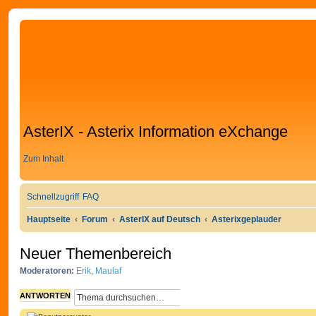
AsterIX - Asterix Information eXchange
Zum Inhalt
Schnellzugriff
FAQ
Hauptseite
Forum
AsterIX auf Deutsch
Asterixgeplauder
Neuer Themenbereich
Moderatoren:
Erik
,
Maulaf
S
E
ANTWORTEN
U
R