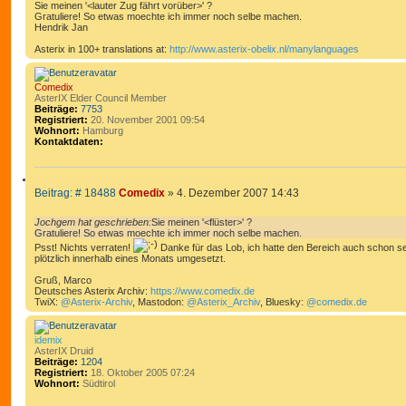
i
Sie meinen '<lauter Zug fährt vorüber>' ?
I
d
t
Gratuliere! So etwas moechte ich immer noch selbe machen.
a
E
Hendrik Jan
r
t
R
a
e
Asterix in 100+ translations at:
http://www.asterix-obelix.nl/manylanguages
n
g
E
v
N
o
n
Comedix
J
AsterIX Elder Council Member
o
Beiträge:
7753
c
Registriert:
20. November 2001 09:54
h
Wohnort:
Hamburg
g
Kontaktdaten:
K
e
o
m
n
Z
t
B
Beitrag: # 18488
Comedix
»
4. Dezember 2007 14:43
I
a
e
k
T
t
i
Jochgem hat geschrieben:
Sie meinen '<flüster>' ?
I
d
t
Gratuliere! So etwas moechte ich immer noch selbe machen.
a
E
r
Psst! Nichts verraten!
Danke für das Lob, ich hatte den Bereich auch schon sei
t
plötzlich innerhalb eines Monats umgesetzt.
R
a
e
n
g
E
Gruß, Marco
v
Deutsches Asterix Archiv:
https://www.comedix.de
N
o
TwiX:
@Asterix-Archiv
, Mastodon:
@Asterix_Archiv
, Bluesky:
@comedix.de
n
C
o
m
idemix
e
AsterIX Druid
d
Beiträge:
1204
i
Registriert:
18. Oktober 2005 07:24
x
Wohnort:
Südtirol