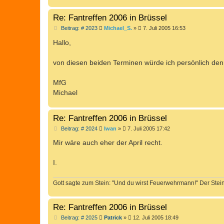
Re: Fantreffen 2006 in Brüssel
B
Beitrag: # 2023
Michael_S.
»
7. Juli 2005 16:53
e
i
Hallo,
t
r
a
von diesen beiden Terminen würde ich persönlich den i
g
MfG
Michael
Re: Fantreffen 2006 in Brüssel
B
Beitrag: # 2024
Iwan
»
7. Juli 2005 17:42
e
i
Mir wäre auch eher der April recht.
t
r
a
I.
g
Gott sagte zum Stein: "Und du wirst Feuerwehrmann!" Der Stein 
Re: Fantreffen 2006 in Brüssel
B
Beitrag: # 2025
Patrick
»
12. Juli 2005 18:49
e