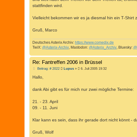
g
stattfinden wird.
Vielleicht bekommen wir es ja diesmal hin ein T-Shirt zu
Gruß, Marco
Deutsches Asterix Archiv:
https://www.comedix.de
TwiX:
@Asterix-Archiv
, Mastodon:
@Asterix_Archiv
, Bluesky:
@
Re: Fantreffen 2006 in Brüssel
B
Beitrag: # 2022
Lupus
»
6. Juli 2005 19:32
e
i
Hallo,
t
r
a
dank Abi gibt es für mich nur zwei mögliche Termine:
g
21. - 23. April
09. - 11. Juni
Klar kann es sein, dass ihr gerade dort nicht könnt - d
Gruß, Wolf