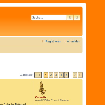
SUCHE
ERWEITERTE SU
Registrieren
Anmelden
SEITE
1
1
VON
7
2
3
4
5
7
91 Beiträge
NÄCHSTE
…
Comedix
AsterIX Elder Council Member
n Jahr in Brüssel