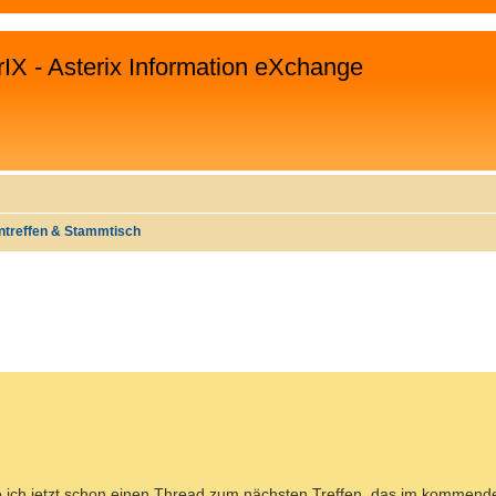
rIX - Asterix Information eXchange
ntreffen & Stammtisch
EITERTE SUCHE
ne ich jetzt schon einen Thread zum nächsten Treffen, das im kommende