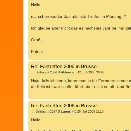
i
Hallo,
t
r
a
na, schon wieder das nächste Treffen in Planung !?
g
Ich glaube aber nicht das es nächstes Jahr bei mir geh
Gruß,
Patrick
Re: Fantreffen 2006 in Brüssel
B
Beitrag: # 2026
Aktuar
»
12. Juli 2005 20:16
e
i
Naja, falls ich kann, kann man ja für Fernanreisend
t
ab Köln ist zwar schön, fährt aber nicht so oft. Und B
r
a
g
Re: Fantreffen 2006 in Brüssel
B
Beitrag: # 2027
Lupus
»
26. Juli 2005 11:18
e
i
Hallo!
t
r
a