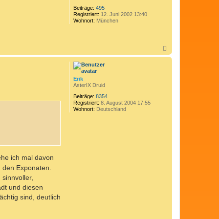
Beiträge:
495
Registriert:
12. Juni 2002 13:40
Wohnort:
München
N
a
c
h
o
Erik
b
AsterIX Druid
e
n
Beiträge:
8354
Registriert:
8. August 2004 17:55
Wohnort:
Deutschland
ehe ich mal davon
u den Exponaten.
sinnvoller,
adt und diesen
chtig sind, deutlich