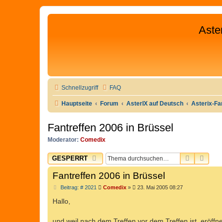
Aste
Schnellzugriff
FAQ
Hauptseite
Forum
AsterIX auf Deutsch
Asterix-Fa
Fantreffen 2006 in Brüssel
Moderator:
Comedix
SUCHE
ERW
GESPERRT
Fantreffen 2006 in Brüssel
B
Beitrag: # 2021
Comedix
»
23. Mai 2005 08:27
e
i
Hallo,
t
r
a
und weil nach dem Treffen vor dem Treffen ist, eröff