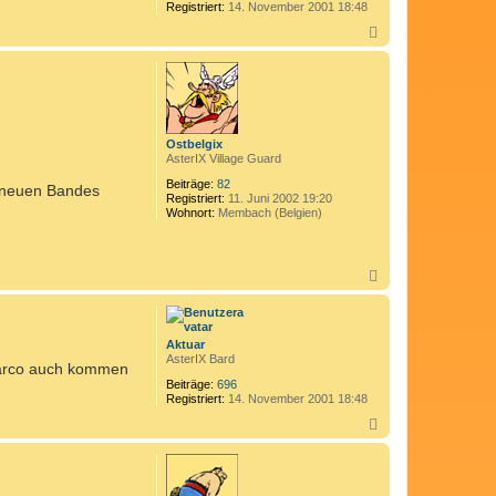
Registriert:
14. November 2001 18:48
n
M
N
i
a
c
c
h
h
a
o
e
b
l
e
_
n
S
Ostbelgix
.
AsterIX Village Guard
Beiträge:
82
s neuen Bandes
Registriert:
11. Juni 2002 19:20
Wohnort:
Membach (Belgien)
N
a
c
h
o
Aktuar
b
AsterIX Bard
 Marco auch kommen
e
n
Beiträge:
696
Registriert:
14. November 2001 18:48
N
a
c
h
o