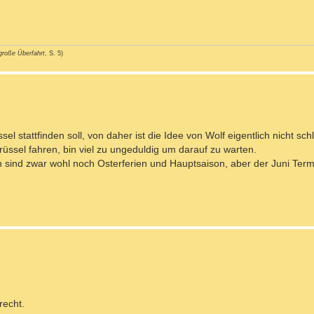
große Überfahrt
, S. 5)
el stattfinden soll, von daher ist die Idee von Wolf eigentlich nicht sch
üssel fahren, bin viel zu ungeduldig um darauf zu warten.
 sind zwar wohl noch Osterferien und Hauptsaison, aber der Juni Termin
recht.