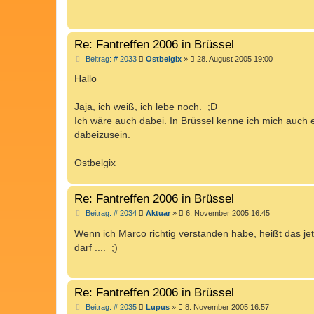
r
a
g
Re: Fantreffen 2006 in Brüssel
B
Beitrag: # 2033
Ostbelgix
»
28. August 2005 19:00
e
i
Hallo
t
r
a
Jaja, ich weiß, ich lebe noch. ;D
g
Ich wäre auch dabei. In Brüssel kenne ich mich auch 
dabeizusein.
Ostbelgix
Re: Fantreffen 2006 in Brüssel
B
Beitrag: # 2034
Aktuar
»
6. November 2005 16:45
e
i
Wenn ich Marco richtig verstanden habe, heißt das je
t
darf .... ;)
r
a
g
Re: Fantreffen 2006 in Brüssel
B
Beitrag: # 2035
Lupus
»
8. November 2005 16:57