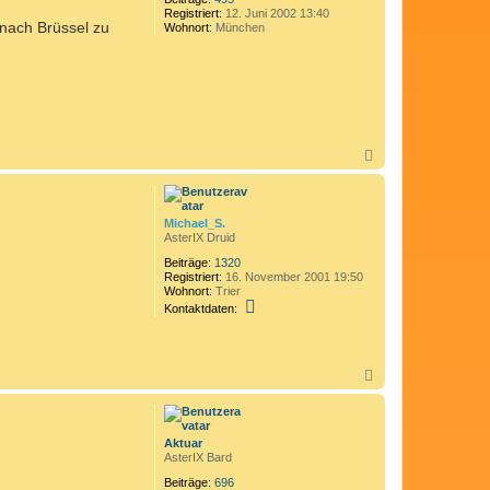
Registriert:
12. Juni 2002 13:40
 nach Brüssel zu
Wohnort:
München
N
a
c
h
o
Michael_S.
b
AsterIX Druid
e
n
Beiträge:
1320
Registriert:
16. November 2001 19:50
Wohnort:
Trier
K
Kontaktdaten:
o
n
t
a
N
k
a
t
d
c
a
h
t
o
Aktuar
e
b
AsterIX Bard
n
e
v
n
Beiträge:
696
o