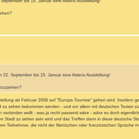
. September bis 15. Januar eine Asterix Ausstellung!
iehen?
em 22. September bis 15. Januar eine Asterix Ausstellung!
orzuziehen?
stellung ab Februar 2006 auf "Europa-Tournee" gehen wird. Insofern g
and zu sehen bekommen werden - und vor allem mit deutschen Texten z
verbinden wollt - was ja recht passend wäre - wäre es doch eigentlich 
n Stadt zu sehen sein wird und das Treffen dann in diese deutsche St
fen-Teilnehmer, die nicht der flämischen oder französischen Sprache mä