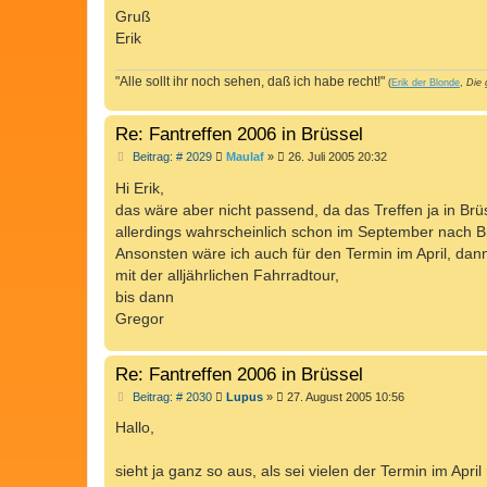
Gruß
Erik
"Alle sollt ihr noch sehen, daß ich habe recht!"
(
Erik der Blonde
,
Die 
Re: Fantreffen 2006 in Brüssel
B
Beitrag: # 2029
Maulaf
»
26. Juli 2005 20:32
e
i
Hi Erik,
t
das wäre aber nicht passend, da das Treffen ja in Brüss
r
a
allerdings wahrscheinlich schon im September nach Br
g
Ansonsten wäre ich auch für den Termin im April, dann
mit der alljährlichen Fahrradtour,
bis dann
Gregor
Re: Fantreffen 2006 in Brüssel
B
Beitrag: # 2030
Lupus
»
27. August 2005 10:56
e
i
Hallo,
t
r
a
sieht ja ganz so aus, als sei vielen der Termin im April 
g