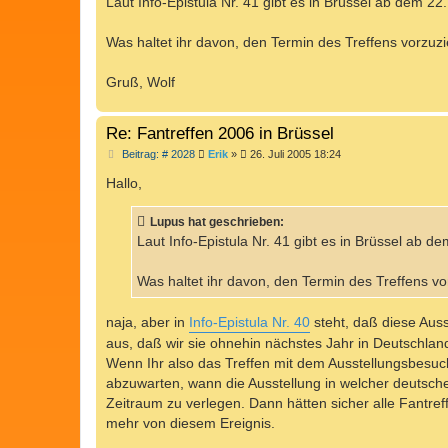
Laut Info-Epistula Nr. 41 gibt es in Brüssel ab dem 22
g
Was haltet ihr davon, den Termin des Treffens vorzuz
Gruß, Wolf
Re: Fantreffen 2006 in Brüssel
B
Beitrag: # 2028
Erik
»
26. Juli 2005 18:24
e
i
Hallo,
t
r
a
Lupus hat geschrieben:
g
Laut Info-Epistula Nr. 41 gibt es in Brüssel ab d
Was haltet ihr davon, den Termin des Treffens v
naja, aber in
Info-Epistula Nr. 40
steht, daß diese Aus
aus, daß wir sie ohnehin nächstes Jahr in Deutschl
Wenn Ihr also das Treffen mit dem Ausstellungsbesuch 
abzuwarten, wann die Ausstellung in welcher deutsche
Zeitraum zu verlegen. Dann hätten sicher alle Fantref
mehr von diesem Ereignis.