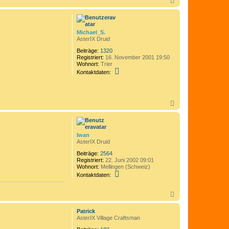
N
a
c
h
o
Michael_S.
b
AsterIX Druid
e
n
Beiträge:
1320
Registriert:
16. November 2001 19:50
Wohnort:
Trier
K
Kontaktdaten:
o
n
t
a
N
k
a
t
d
c
a
h
t
o
Iwan
e
b
AsterIX Druid
n
e
v
n
Beiträge:
2564
o
Registriert:
22. Juni 2002 09:01
n
Wohnort:
Mellingen (Schweiz)
M
K
Kontaktdaten:
i
o
c
n
h
t
N
a
a
a
e
k
c
l
Patrick
t
h
_
AsterIX Village Craftsman
d
o
S
a