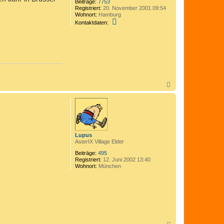
Beiträge:
7753
Registriert:
20. November 2001 09:54
Wohnort:
Hamburg
K
Kontaktdaten:
o
n
t
a
k
t
d
a
t
N
e
a
n
c
v
h
o
n
o
C
b
o
e
m
n
Lupus
e
AsterIX Village Elder
d
i
Beiträge:
495
x
Registriert:
12. Juni 2002 13:40
Wohnort:
München