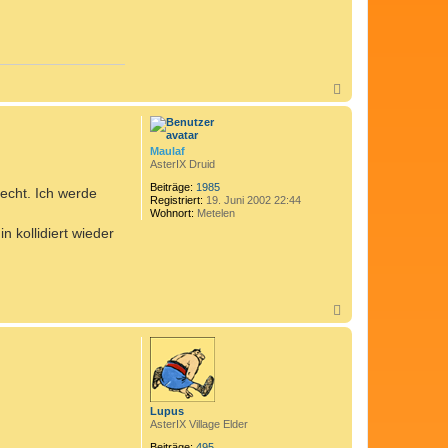
N
a
c
h
o
Maulaf
b
AsterIX Druid
e
n
Beiträge:
1985
lecht. Ich werde
Registriert:
19. Juni 2002 22:44
Wohnort:
Metelen
 kollidiert wieder
N
a
c
h
o
b
e
n
Lupus
AsterIX Village Elder
Beiträge:
495