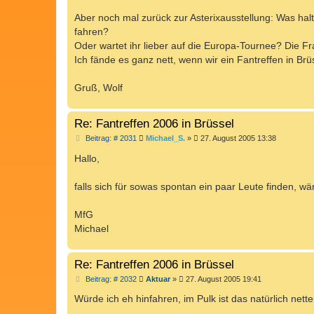
Aber noch mal zurück zur Asterixausstellung: Was hal
fahren?
Oder wartet ihr lieber auf die Europa-Tournee? Die Frag
Ich fände es ganz nett, wenn wir ein Fantreffen in B
Gruß, Wolf
Re: Fantreffen 2006 in Brüssel
B
Beitrag: # 2031
Michael_S.
»
27. August 2005 13:38
e
i
Hallo,
t
r
a
falls sich für sowas spontan ein paar Leute finden, wär
g
MfG
Michael
Re: Fantreffen 2006 in Brüssel
B
Beitrag: # 2032
Aktuar
»
27. August 2005 19:41
e
i
Würde ich eh hinfahren, im Pulk ist das natürlich nette
t