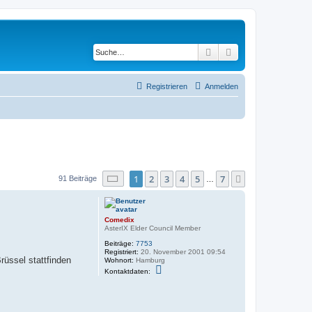
Suche
Erweiterte Suche
Registrieren
Anmelden
Seite
1
von
7
1
2
3
4
5
7
Nächste
91 Beiträge
…
Comedix
AsterIX Elder Council Member
Beiträge:
7753
Registriert:
20. November 2001 09:54
rüssel stattfinden
Wohnort:
Hamburg
K
Kontaktdaten:
o
n
t
a
k