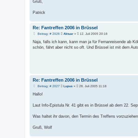
Gruß,
Patrick
Re: Fantreffen 2006 in Brüssel
B
Beitrag: # 2026
Aktuar
»
12. Juli 2005 20:16
e
i
Naja, falls ich kann, kann man ja für Fernanreisende ab 
t
schön, fährt aber nicht so oft. Und Brüssel ist mit dem Aut
r
a
g
Re: Fantreffen 2006 in Brüssel
B
Beitrag: # 2027
Lupus
»
26. Juli 2005 11:18
e
i
Hallo!
t
r
a
Laut Info-Epistula Nr. 41 gibt es in Brüssel ab dem 22. Sep
g
Was haltet ihr davon, den Termin des Treffens vorzuziehe
Gruß, Wolf