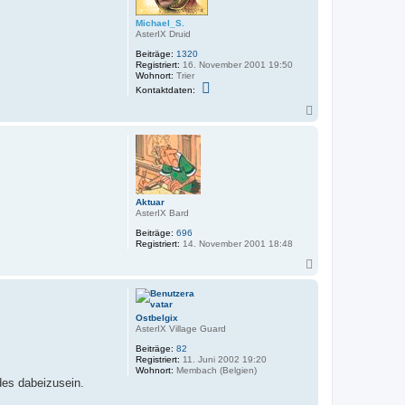
n
Michael_S.
AsterIX Druid
Beiträge:
1320
Registriert:
16. November 2001 19:50
Wohnort:
Trier
K
Kontaktdaten:
o
n
N
t
a
a
c
k
h
t
o
d
a
b
t
e
e
n
Aktuar
n
AsterIX Bard
v
o
Beiträge:
696
n
Registriert:
14. November 2001 18:48
M
i
N
c
a
h
c
a
h
e
l
o
Ostbelgix
_
b
AsterIX Village Guard
S
e
.
Beiträge:
82
n
Registriert:
11. Juni 2002 19:20
Wohnort:
Membach (Belgien)
des dabeizusein.