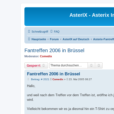
AsterIX - Asterix
Schnellzugriff
FAQ
Hauptseite
Forum
AsterIX auf Deutsch
Asterix-Fantre
Fantreffen 2006 in Brüssel
Moderator:
Comedix
Suche
Erweiter
Gesperrt
Fantreffen 2006 in Brüssel
B
Beitrag: # 2021
Comedix
»
23. Mai 2005 08:27
e
i
Hallo,
t
r
a
und weil nach dem Treffen vor dem Treffen ist, eröffne ic
g
wird.
Vielleicht bekommen wir es ja diesmal hin ein T-Shirt zu orga