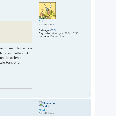
c
h
o
b
e
n
Erik
AsterIX Druid
Beiträge:
8354
Registriert:
8. August 2004 17:55
Wohnort:
Deutschland
avon aus, daß wir sie
so das Treffen mit
lung in welcher
lle Fantreffen-
N
a
c
h
o
Maulaf
b
AsterIX Druid