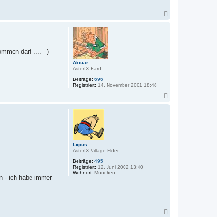
N
a
c
h
o
b
ommen darf .... ;)
e
n
Aktuar
AsterIX Bard
Beiträge:
696
Registriert:
14. November 2001 18:48
N
a
c
h
o
b
e
n
Lupus
AsterIX Village Elder
Beiträge:
495
Registriert:
12. Juni 2002 13:40
Wohnort:
München
n - ich habe immer
N