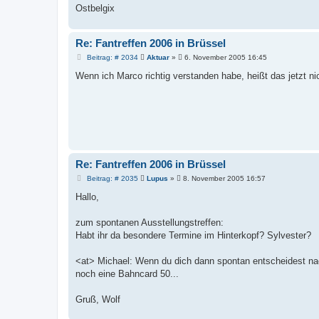
Ostbelgix
Re: Fantreffen 2006 in Brüssel
B
Beitrag: # 2034
Aktuar
»
6. November 2005 16:45
e
i
Wenn ich Marco richtig verstanden habe, heißt das jetzt ni
t
r
a
g
Re: Fantreffen 2006 in Brüssel
B
Beitrag: # 2035
Lupus
»
8. November 2005 16:57
e
i
Hallo,
t
r
a
zum spontanen Ausstellungstreffen:
g
Habt ihr da besondere Termine im Hinterkopf? Sylvester?
<at> Michael: Wenn du dich dann spontan entscheidest nach
noch eine Bahncard 50...
Gruß, Wolf