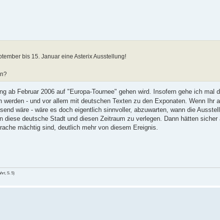
ptember bis 15. Januar eine Asterix Ausstellung!
en?
ng ab Februar 2006 auf "Europa-Tournee" gehen wird. Insofern gehe ich mal d
werden - und vor allem mit deutschen Texten zu den Exponaten. Wenn Ihr al
send wäre - wäre es doch eigentlich sinnvoller, abzuwarten, wann die Ausstel
n diese deutsche Stadt und diesen Zeitraum zu verlegen. Dann hätten sicher a
prache mächtig sind, deutlich mehr von diesem Ereignis.
hrt
, S. 5)