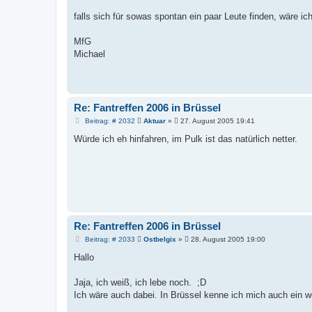
r
a
falls sich für sowas spontan ein paar Leute finden, wäre ich
g
MfG
Michael
Re: Fantreffen 2006 in Brüssel
B
Beitrag: # 2032
Aktuar
»
27. August 2005 19:41
e
i
Würde ich eh hinfahren, im Pulk ist das natürlich netter.
t
r
a
g
Re: Fantreffen 2006 in Brüssel
B
Beitrag: # 2033
Ostbelgix
»
28. August 2005 19:00
e
i
Hallo
t
r
a
Jaja, ich weiß, ich lebe noch. ;D
g
Ich wäre auch dabei. In Brüssel kenne ich mich auch ein 