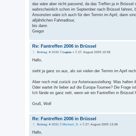
t
das wäre aber nicht passend, da das Treffen ja in Brüssel st
r
a
wahrscheinlich schon im September nach Brüssel fahren, bi
g
Ansonsten wäre ich auch für den Termin im April, dann sind
alljährlichen Fahrradtour,
bis dann
Gregor
Re: Fantreffen 2006 in Brüssel
B
Beitrag: # 2030
Lupus
»
27. August 2005 10:56
e
i
Hallo,
t
r
a
sieht ja ganz so aus, als sei vielen der Termin im April rech
g
Aber noch mal zurück zur Asterixausstellung: Was halten 
Oder wartet ihr lieber auf die Europa-Tournee? Die Frage ist
Ich fände es ganz nett, wenn wir ein Fantreffen in Brüsse
Gruß, Wolf
Re: Fantreffen 2006 in Brüssel
B
Beitrag: # 2031
Michael_S.
»
27. August 2005 13:38
e
i
Hallo,
t