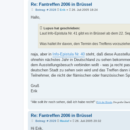
Re: Fantreffen 2006 in Brüssel
B
Beitrag: # 2028
Erik
»
26. Juli 2005 18:24
e
i
Hallo,
t
r
a
Lupus hat geschrieben:
g
Laut Info-Epistula Nr. 41 gibt es in Brüssel ab dem 22. Se
Was haltet ihr davon, den Termin des Treffens vorzuzieh
naja, aber in
Info-Epistula Nr. 40
steht, daß diese Ausstellu
ohnehin nächstes Jahr in Deutschland zu sehen bekommen 
dem Ausstellungsbesuch verbinden wollt - was ja recht pas
deutschen Stadt zu sehen sein wird und das Treffen dann i
Teilnehmer, die nicht der flämischen oder französischen S
Gruß
Erik
"Alle sollt ihr noch sehen, daß ich habe recht!"
(
Erik der Blonde
,
Die große Überfa
Re: Fantreffen 2006 in Brüssel
B
Beitrag: # 2029
Maulaf
»
26. Juli 2005 20:32
e
i
Hi Erik,