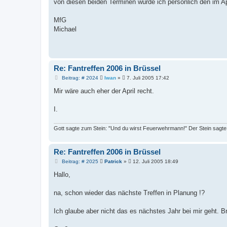
a
von diesen beiden Terminen würde ich persönlich den im Apr
g
MfG
Michael
Re: Fantreffen 2006 in Brüssel
B
Beitrag: # 2024
Iwan
»
7. Juli 2005 17:42
e
i
Mir wäre auch eher der April recht.
t
r
a
I.
g
Gott sagte zum Stein: "Und du wirst Feuerwehrmann!" Der Stein sagte: 
Re: Fantreffen 2006 in Brüssel
B
Beitrag: # 2025
Patrick
»
12. Juli 2005 18:49
e
i
Hallo,
t
r
a
na, schon wieder das nächste Treffen in Planung !?
g
Ich glaube aber nicht das es nächstes Jahr bei mir geht. Br