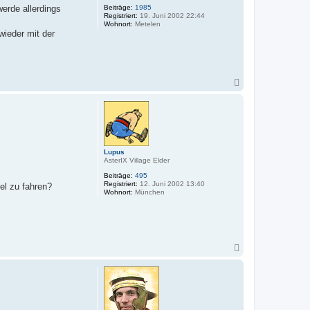
e
Beiträge:
1985
werde allerdings
n
Registriert:
19. Juni 2002 22:44
Wohnort:
Metelen
wieder mit der
N
a
c
h
o
b
e
n
Lupus
AsterIX Village Elder
Beiträge:
495
Registriert:
12. Juni 2002 13:40
el zu fahren?
Wohnort:
München
N
a
c
h
o
b
e