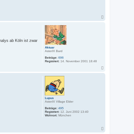
N
a
c
h
o
b
alys ab Köln ist zwar
e
n
Aktuar
AsterIX Bard
Beiträge:
696
Registriert:
14. November 2001 18:48
N
a
c
h
o
b
e
n
Lupus
AsterIX Village Elder
Beiträge:
495
Registriert:
12. Juni 2002 13:40
Wohnort:
München
N
a