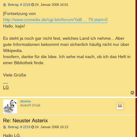
B
Beitrag: # 2218
24. Januar 2006 16:01
e
i
[Fortsetzung von
t
http://www.comedix.de/cgi-bin/forum/YaB ... 79;start=0
r
a
Hallo, kajix!
g
Es steht ja noch gar nicht fest, welches Land ich nehme... Aber
gute Informationen bekommt man sicherlich häufig nicht nur über
Wikipedia.
Insofern, danke für die Idee. Ich sehe mal nach, ob ich das Heft in
einer Bibliothek finde.
Viele Grüße
__
LG
c
idemix
AsterIX Druid
Re: Neuster Asterix
B
Beitrag: # 2219
24. Januar 2006 16:13
e
i
Hallo LG,