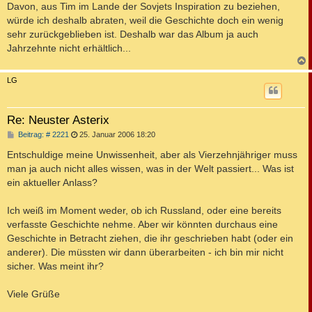
Davon, aus Tim im Lande der Sovjets Inspiration zu beziehen,
würde ich deshalb abraten, weil die Geschichte doch ein wenig
sehr zurückgeblieben ist. Deshalb war das Album ja auch
Jahrzehnte nicht erhältlich...
c
LG
Re: Neuster Asterix
B
Beitrag: # 2221
25. Januar 2006 18:20
e
i
Entschuldige meine Unwissenheit, aber als Vierzehnjähriger muss
t
man ja auch nicht alles wissen, was in der Welt passiert... Was ist
r
a
ein aktueller Anlass?
g
Ich weiß im Moment weder, ob ich Russland, oder eine bereits
verfasste Geschichte nehme. Aber wir könnten durchaus eine
Geschichte in Betracht ziehen, die ihr geschrieben habt (oder ein
anderer). Die müssten wir dann überarbeiten - ich bin mir nicht
sicher. Was meint ihr?
Viele Grüße