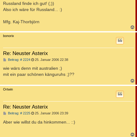
i
Russland finde ich gut! (;))
t
Also ich wäre für Russland... :)
r
a
g
Mfg. Kaj-Thorbjörn
c
bonorix
Re: Neuster Asterix
B
Beitrag: # 2224
25. Januar 2006 22:38
e
i
wie wärs denn mit australien ;)
t
mit ein paar schönen känguruhs ;)??
r
a
g
c
Ortwin
Re: Neuster Asterix
B
Beitrag: # 2225
25. Januar 2006 23:39
e
i
Aber wie willst du da hinkommen... ::)
t
r
a
g