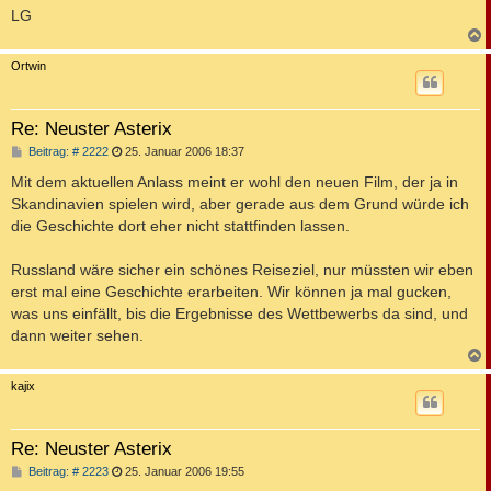
LG
c
Ortwin
Re: Neuster Asterix
B
Beitrag: # 2222
25. Januar 2006 18:37
e
i
Mit dem aktuellen Anlass meint er wohl den neuen Film, der ja in
t
Skandinavien spielen wird, aber gerade aus dem Grund würde ich
r
a
die Geschichte dort eher nicht stattfinden lassen.
g
Russland wäre sicher ein schönes Reiseziel, nur müssten wir eben
erst mal eine Geschichte erarbeiten. Wir können ja mal gucken,
was uns einfällt, bis die Ergebnisse des Wettbewerbs da sind, und
dann weiter sehen.
c
kajix
Re: Neuster Asterix
B
Beitrag: # 2223
25. Januar 2006 19:55
e