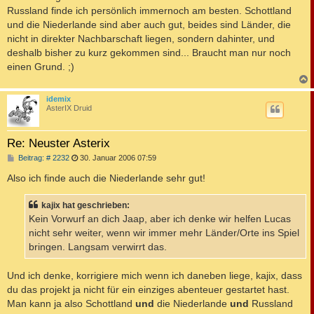
t
Russland finde ich persönlich immernoch am besten. Schottland
r
a
und die Niederlande sind aber auch gut, beides sind Länder, die
g
nicht in direkter Nachbarschaft liegen, sondern dahinter, und
deshalb bisher zu kurz gekommen sind... Braucht man nur noch
einen Grund. ;)
c
idemix
AsterIX Druid
Re: Neuster Asterix
B
Beitrag: # 2232
30. Januar 2006 07:59
e
i
Also ich finde auch die Niederlande sehr gut!
t
r
a
kajix hat geschrieben:
g
Kein Vorwurf an dich Jaap, aber ich denke wir helfen Lucas
nicht sehr weiter, wenn wir immer mehr Länder/Orte ins Spiel
bringen. Langsam verwirrt das.
Und ich denke, korrigiere mich wenn ich daneben liege, kajix, dass
du das projekt ja nicht für ein einziges abenteuer gestartet hast.
Man kann ja also Schottland
und
die Niederlande
und
Russland