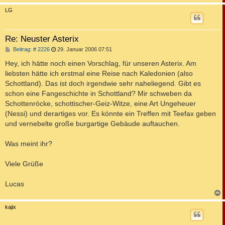
c
LG
Re: Neuster Asterix
B
Beitrag: # 2226
29. Januar 2006 07:51
e
i
Hey, ich hätte noch einen Vorschlag, für unseren Asterix. Am
t
liebsten hätte ich erstmal eine Reise nach Kaledonien (also
r
a
Schottland). Das ist doch irgendwie sehr naheliegend. Gibt es
g
schon eine Fangeschichte in Schottland? Mir schweben da
Schottenröcke, schottischer-Geiz-Witze, eine Art Ungeheuer
(Nessi) und derartiges vor. Es könnte ein Treffen mit Teefax geben
und vernebelte große burgartige Gebäude auftauchen.
Was meint ihr?
Viele Grüße
Lucas
c
kajix