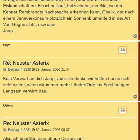
Eislandschaft mit Eisschnelllauf, holzschuhe, ein Bild, wo der
Kenner Rembrandts Nachtwache erkennen kann, Obelix, der nach
einem Jeneverkonsum plötzlich ein Sonnenblumenfeld in der Art
Van Goghs sieht, usw.usw.
Jaap
c
kajix
Re: Neuster Asterix
B
Beitrag: # 2230
29. Januar 2006 21:44
e
i
Kein Vorwurf an dich Jaap, aber ich denke wir helfen Lucas nicht
t
sehr weiter, wenn wir immer mehr Länder/Orte ins Spiel bringen.
r
a
Langsam verwirrt das.
g
c
Ortwin
Re: Neuster Asterix
B
Beitrag: # 2231
30. Januar 2006 00:37
e
i
Also ich begrüße eine offene Diskussion!