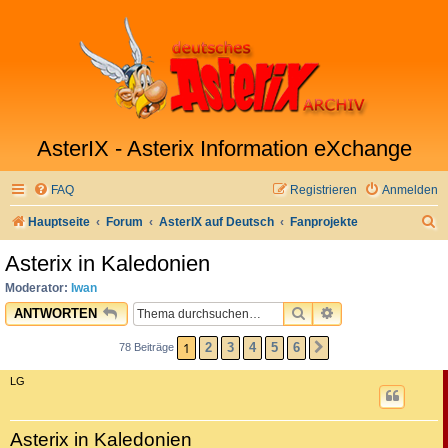
AsterIX - Asterix Information eXchange
FAQ
Registrieren
Anmelden
S
Hauptseite
Forum
AsterIX auf Deutsch
Fanprojekte
u
Asterix in Kaledonien
c
Moderator:
Iwan
h
SUCHE
ERWEITERTE SU
ANTWORTEN
e
1
2
3
4
5
6
78 Beiträge
NÄCHSTE
LG
Asterix in Kaledonien