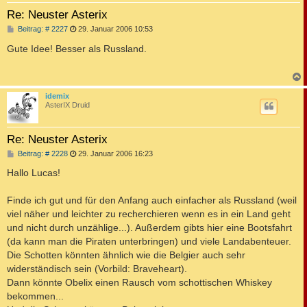
Re: Neuster Asterix
B
Beitrag: # 2227
29. Januar 2006 10:53
e
i
Gute Idee! Besser als Russland.
t
r
a
g
c
idemix
AsterIX Druid
Re: Neuster Asterix
B
Beitrag: # 2228
29. Januar 2006 16:23
e
i
Hallo Lucas!
t
r
a
Finde ich gut und für den Anfang auch einfacher als Russland (weil
g
viel näher und leichter zu recherchieren wenn es in ein Land geht
und nicht durch unzählige...). Außerdem gibts hier eine Bootsfahrt
(da kann man die Piraten unterbringen) und viele Landabenteuer.
Die Schotten könnten ähnlich wie die Belgier auch sehr
widerständisch sein (Vorbild: Braveheart).
Dann könnte Obelix einen Rausch vom schottischen Whiskey
bekommen...