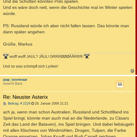
Und die Schotten könnten Polo spielen.
Und es wäre doch nett, wenn die Geschichte mal im Winter spielen
würde.
PS: Russland würde ich aber nicht fallen lassen. Das könnte man
dann später angehen.
Grüße, Markus
wuff! wuff! JAUL? JÅUL! GRRRØØØÅÅRRR!
Und so was schimpft sich Lyriker!
c
jaap_toorenaar
AsterIX Bard
Re: Neuster Asterix
B
Beitrag: # 2229
29. Januar 2006 21:21
e
i
ach ja, wenn man schon Australien, Russland und Schottlland ins
t
Spiel bringt, könnte man auch mal an die Niederlande, zu Cäsars
r
a
Zeit das Land der Bataven), ins Spiel bringen. Und dabei liebäugeln
g
mit allen Klischees von Windmühlen, Drogen, Tulpen, die Farbe
Orange einsetzen, Johan Kruyff und Rudi Carrell zeichnen,