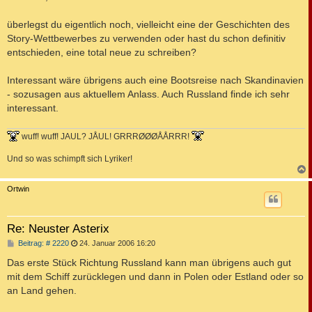
t
r
a
überlegst du eigentlich noch, vielleicht eine der Geschichten des
g
Story-Wettbewerbes zu verwenden oder hast du schon definitiv
entschieden, eine total neue zu schreiben?
Interessant wäre übrigens auch eine Bootsreise nach Skandinavien
- sozusagen aus aktuellem Anlass. Auch Russland finde ich sehr
interessant.
wuff! wuff! JAUL? JÅUL! GRRRØØØÅÅRRR!
Und so was schimpft sich Lyriker!
c
Ortwin
Re: Neuster Asterix
B
Beitrag: # 2220
24. Januar 2006 16:20
e
i
Das erste Stück Richtung Russland kann man übrigens auch gut
t
mit dem Schiff zurücklegen und dann in Polen oder Estland oder so
r
a
an Land gehen.
g