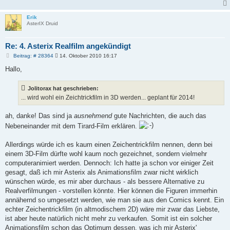
Erik
AsterIX Druid
Re: 4. Asterix Realfilm angekündigt
B
Beitrag: # 28364
14. Oktober 2010 16:17
e
i
Hallo,
t
r
a
Jolitorax hat geschrieben:
g
... wird wohl ein Zeichtrickfilm in 3D werden... geplant für 2014!
ah, danke! Das sind ja
ausnehmend
gute Nachrichten, die auch das
Nebeneinander mit dem Tirard-Film erklären.
Allerdings würde ich es kaum einen Zeichentrickfilm nennen, denn bei
einem 3D-Film dürfte wohl kaum noch gezeichnet, sondern vielmehr
computeranimiert werden. Dennoch: Ich hatte ja schon vor einiger Zeit
gesagt, daß ich mir Asterix als Animationsfilm zwar nicht wirklich
wünschen würde, es mir aber durchaus - als bessere Alternative zu
Realverfilmungen - vorstellen könnte. Hier können die Figuren immerhin
annähernd so umgesetzt werden, wie man sie aus den Comics kennt. Ein
echter Zeichentrickfilm (in altmodischem 2D) wäre mir zwar das Liebste,
ist aber heute natürlich nicht mehr zu verkaufen. Somit ist ein solcher
Animationsfilm schon das Optimum dessen, was ich mir Asterix'