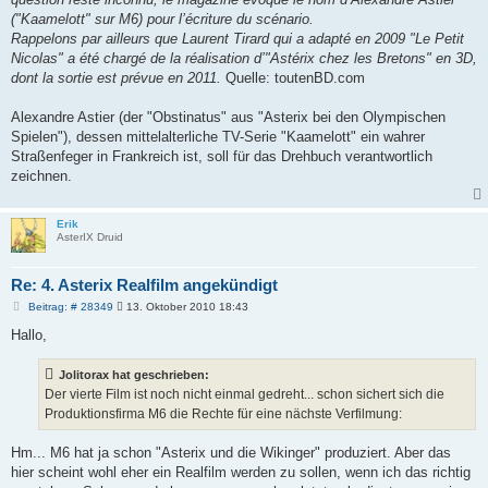
("Kaamelott" sur M6) pour l’écriture du scénario.
Rappelons par ailleurs que Laurent Tirard qui a adapté en 2009 "Le Petit
Nicolas" a été chargé de la réalisation d’"Astérix chez les Bretons" en 3D,
dont la sortie est prévue en 2011.
Quelle: toutenBD.com
Alexandre Astier (der "Obstinatus" aus "Asterix bei den Olympischen
Spielen"), dessen mittelalterliche TV-Serie "Kaamelott" ein wahrer
Straßenfeger in Frankreich ist, soll für das Drehbuch verantwortlich
zeichnen.
Erik
AsterIX Druid
Re: 4. Asterix Realfilm angekündigt
B
Beitrag: # 28349
13. Oktober 2010 18:43
e
i
Hallo,
t
r
a
Jolitorax hat geschrieben:
g
Der vierte Film ist noch nicht einmal gedreht... schon sichert sich die
Produktionsfirma M6 die Rechte für eine nächste Verfilmung:
Hm... M6 hat ja schon "Asterix und die Wikinger" produziert. Aber das
hier scheint wohl eher ein Realfilm werden zu sollen, wenn ich das richtig