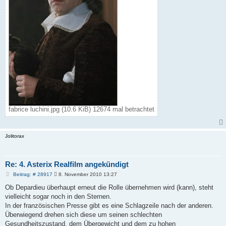
fabrice luchini.jpg (10.6 KiB) 12674 mal betrachtet
Jolitorax
Re: 4. Asterix Realfilm angekündigt
B
Beitrag: # 28917
8. November 2010 13:27
e
i
Ob Depardieu überhaupt erneut die Rolle übernehmen wird (kann), steht
t
vielleicht sogar noch in den Sternen.
r
a
In der französischen Presse gibt es eine Schlagzeile nach der anderen.
g
Überwiegend drehen sich diese um seinen schlechten
Gesundheitszustand, dem Übergewicht und dem zu hohen