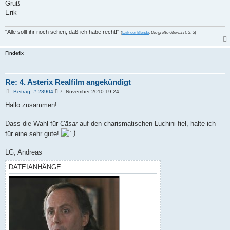
Gruß
Erik
"Alle sollt ihr noch sehen, daß ich habe recht!"
(
Erik der Blonde
,
Die große Überfahrt
, S. 5)
Findefix
Re: 4. Asterix Realfilm angekündigt
B
Beitrag: # 28904
7. November 2010 19:24
e
i
Hallo zusammen!
t
r
a
Dass die Wahl für
Cäsar
auf den charismatischen Luchini fiel, halte ich
g
für eine sehr gute!
LG, Andreas
DATEIANHÄNGE