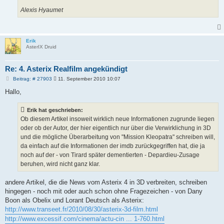
Alexis Hyaumet
Erik
AsterIX Druid
Re: 4. Asterix Realfilm angekündigt
B
Beitrag: # 27903
11. September 2010 10:07
e
i
Hallo,
t
r
a
Erik hat geschrieben:
g
Ob diesem Artikel insoweit wirklich neue Informationen zugrunde liegen
oder ob der Autor, der hier eigentlich nur über die Verwirklichung in 3D
und die mögliche Überarbeitung von "Mission Kleopatra" schreiben will,
da einfach auf die Informationen der imdb zurückgegriffen hat, die ja
noch auf der - von Tirard später dementierten - Depardieu-Zusage
beruhen, wird nicht ganz klar.
andere Artikel, die die News vom Asterix 4 in 3D verbreiten, schreiben
hingegen - noch mit oder auch schon ohne Fragezeichen - von Dany
Boon als Obelix und Lorant Deutsch als Asterix:
http://www.transeet.fr/2010/08/30/asterix-3d-film.html
http://www.excessif.com/cinema/actu-cin ... 1-760.html