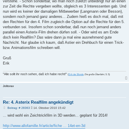
verstehe. - Schon sonderbar, wo man noch zuletzt unbedingt nur an einen
zur Zeit die Rechte vergeben wollte, obgleich es 3 Interessenten gab. Und
nun wird es keiner der damaligen Mitbewerber (Langmann oder Besson),
sondern noch jemand ganz anderes... Zudem hieß es doch mal, daß mit
den Rechten für den 4. Film zugleich die Option auf die Rechte für den 5.
verbunden sei. Insofern schon sonderbar, daß nun noch jemand anders
parallel einen Asterix-Film drehen dürfen soll. - Oder wird es am Ende
doch kein Realfilm?
Das
wäre dann ja mal eine ausnehmend gute
Nachricht. Nur glaube ich kaum, daß Astier ein Drehbuch für einen Trick-
bzw. Animationsfilm schreiben will.
Gruß
Erik
"Alle sollt ihr noch sehen, daß ich habe recht!"
(
Erik der Blonde
,
Die große Überfahrt
, S. 5)
Jolitorax
Re: 4. Asterix Realfilm angekündigt
B
Beitrag: # 28363
14. Oktober 2010 15:42
e
i
... wird wohl ein Zeichtrickfilm in 3D werden... geplant für 2014!
t
r
a
http://www.allofamille.fr/article/fiche ... 14et-en-3d
g