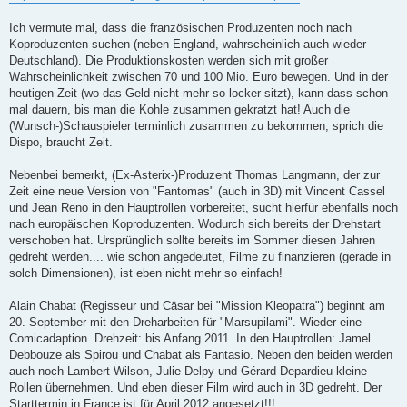
Ich vermute mal, dass die französischen Produzenten noch nach
Koproduzenten suchen (neben England, wahrscheinlich auch wieder
Deutschland). Die Produktionskosten werden sich mit großer
Wahrscheinlichkeit zwischen 70 und 100 Mio. Euro bewegen. Und in der
heutigen Zeit (wo das Geld nicht mehr so locker sitzt), kann dass schon
mal dauern, bis man die Kohle zusammen gekratzt hat! Auch die
(Wunsch-)Schauspieler terminlich zusammen zu bekommen, sprich die
Dispo, braucht Zeit.
Nebenbei bemerkt, (Ex-Asterix-)Produzent Thomas Langmann, der zur
Zeit eine neue Version von "Fantomas" (auch in 3D) mit Vincent Cassel
und Jean Reno in den Hauptrollen vorbereitet, sucht hierfür ebenfalls noch
nach europäischen Koproduzenten. Wodurch sich bereits der Drehstart
verschoben hat. Ursprünglich sollte bereits im Sommer diesen Jahren
gedreht werden.... wie schon angedeutet, Filme zu finanzieren (gerade in
solch Dimensionen), ist eben nicht mehr so einfach!
Alain Chabat (Regisseur und Cäsar bei "Mission Kleopatra") beginnt am
20. September mit den Dreharbeiten für "Marsupilami". Wieder eine
Comicadaption. Drehzeit: bis Anfang 2011. In den Hauptrollen: Jamel
Debbouze als Spirou und Chabat als Fantasio. Neben den beiden werden
auch noch Lambert Wilson, Julie Delpy und Gérard Depardieu kleine
Rollen übernehmen. Und eben dieser Film wird auch in 3D gedreht. Der
Starttermin in France ist für April 2012 angesetzt!!!