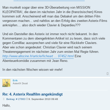
Man munkelt sogar über eine 3D-Überarbeitung von MISSION
KLEOPATRA!, die dann im nächsten Jahr in die (französischen) Kinos
kommen soll. Anscheinend will man das Debakel um den dritten Film
vergessen machen... und nahtlos an den Erfolg des zweiten Asterix-Films
anknüpfen.... also doch wieder Clavier & Depardieu???
Und ein Darsteller des Asterix ist immer noch nicht bekannt. In den
Kommentaren zu dem obengelinkten Artikel ist zu lesen, dass sich viele
gegen Cornilllac aussprechen und viele für eine Rückkehr Claviers.
Aber wie schon angedeutet: Christian Clavier wird nach seinem
Theaterengagement im nächsten Jahr zum ersten Mal Regie führen.
http://www.allocine.fr/article/ficheart ... 97452.html
Eine
Abenteuerkomödie zusammen mit Jean Reno.
In den nächsten Wochen wissen wir mehr!
Erik
AsterIX Druid
Re: 4. Asterix Realfilm angekündigt
B
Beitrag: # 27863
9. September 2010 09:48
e
i
Hallo,
t