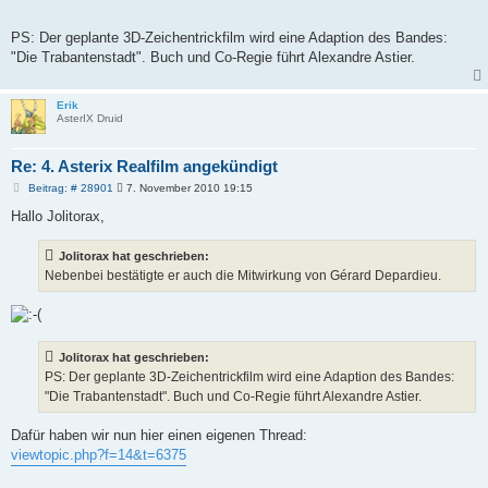
PS: Der geplante 3D-Zeichentrickfilm wird eine Adaption des Bandes:
"Die Trabantenstadt". Buch und Co-Regie führt Alexandre Astier.
Erik
AsterIX Druid
Re: 4. Asterix Realfilm angekündigt
B
Beitrag: # 28901
7. November 2010 19:15
e
i
Hallo Jolitorax,
t
r
a
Jolitorax hat geschrieben:
g
Nebenbei bestätigte er auch die Mitwirkung von Gérard Depardieu.
Jolitorax hat geschrieben:
PS: Der geplante 3D-Zeichentrickfilm wird eine Adaption des Bandes:
"Die Trabantenstadt". Buch und Co-Regie führt Alexandre Astier.
Dafür haben wir nun hier einen eigenen Thread:
viewtopic.php?f=14&t=6375