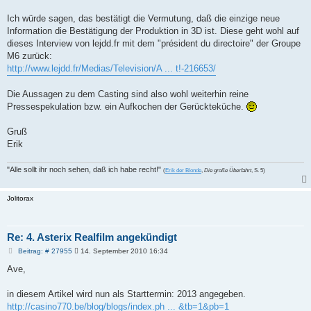
Ich würde sagen, das bestätigt die Vermutung, daß die einzige neue
Information die Bestätigung der Produktion in 3D ist. Diese geht wohl auf
dieses Interview von lejdd.fr mit dem "président du directoire" der Groupe
M6 zurück:
http://www.lejdd.fr/Medias/Television/A ... t!-216653/
Die Aussagen zu dem Casting sind also wohl weiterhin reine
Pressespekulation bzw. ein Aufkochen der Gerückteküche.
Gruß
Erik
"Alle sollt ihr noch sehen, daß ich habe recht!"
(
Erik der Blonde
,
Die große Überfahrt
, S. 5)
Jolitorax
Re: 4. Asterix Realfilm angekündigt
B
Beitrag: # 27955
14. September 2010 16:34
e
i
Ave,
t
r
a
in diesem Artikel wird nun als Starttermin: 2013 angegeben.
g
http://casino770.be/blog/blogs/index.ph ... &tb=1&pb=1