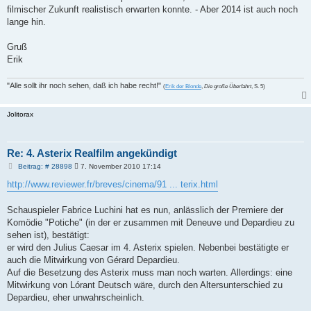
filmischer Zukunft realistisch erwarten konnte. - Aber 2014 ist auch noch
lange hin.
Gruß
Erik
"Alle sollt ihr noch sehen, daß ich habe recht!"
(
Erik der Blonde
,
Die große Überfahrt
, S. 5)
Jolitorax
Re: 4. Asterix Realfilm angekündigt
B
Beitrag: # 28898
7. November 2010 17:14
e
i
http://www.reviewer.fr/breves/cinema/91 ... terix.html
t
r
a
Schauspieler Fabrice Luchini hat es nun, anlässlich der Premiere der
g
Komödie "Potiche" (in der er zusammen mit Deneuve und Depardieu zu
sehen ist), bestätigt:
er wird den Julius Caesar im 4. Asterix spielen. Nebenbei bestätigte er
auch die Mitwirkung von Gérard Depardieu.
Auf die Besetzung des Asterix muss man noch warten. Allerdings: eine
Mitwirkung von Lórant Deutsch wäre, durch den Altersunterschied zu
Depardieu, eher unwahrscheinlich.