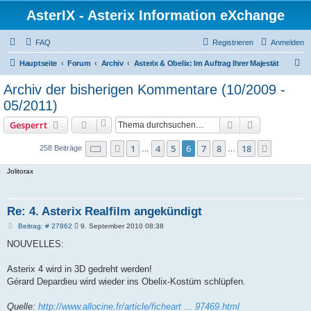
AsterIX - Asterix Information eXchange
FAQ
Registrieren
Anmelden
S
Hauptseite
Forum
Archiv
Asterix & Obelix: Im Auftrag Ihrer Majestät
u
Archiv der bisherigen Kommentare (10/2009 -
c
05/2011)
h
Suche
Erweiterte S
Gesperrt
e
Seite
6
von
18
1
4
5
6
7
8
18
Vorherige
Nächste
258 Beiträge
…
…
Jolitorax
Re: 4. Asterix Realfilm angekündigt
B
Beitrag: # 27862
9. September 2010 08:38
e
i
NOUVELLES:
t
r
a
Asterix 4 wird in 3D gedreht werden!
g
Gérard Depardieu wird wieder ins Obelix-Kostüm schlüpfen.
Quelle:
http://www.allocine.fr/article/ficheart ... 97469.html