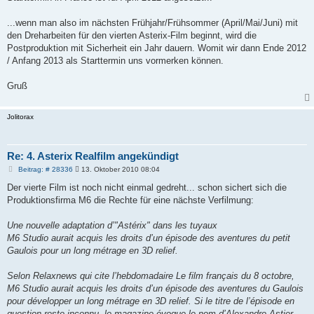
...wenn man also im nächsten Frühjahr/Frühsommer (April/Mai/Juni) mit
den Dreharbeiten für den vierten Asterix-Film beginnt, wird die
Postproduktion mit Sicherheit ein Jahr dauern. Womit wir dann Ende 2012
/ Anfang 2013 als Starttermin uns vormerken können.
Gruß
Jolitorax
Re: 4. Asterix Realfilm angekündigt
B
Beitrag: # 28336
13. Oktober 2010 08:04
e
i
Der vierte Film ist noch nicht einmal gedreht... schon sichert sich die
t
Produktionsfirma M6 die Rechte für eine nächste Verfilmung:
r
a
g
Une nouvelle adaptation d’"Astérix" dans les tuyaux
M6 Studio aurait acquis les droits d’un épisode des aventures du petit
Gaulois pour un long métrage en 3D relief.
Selon Relaxnews qui cite l’hebdomadaire Le film français du 8 octobre,
M6 Studio aurait acquis les droits d’un épisode des aventures du Gaulois
pour développer un long métrage en 3D relief. Si le titre de l’épisode en
question reste inconnu, le magazine évoque le nom d’Alexandre Astier