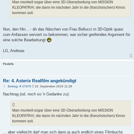
Man munkelt sogar über eine 3D-Überarbeitung von MISSION
KLEOPATRA!, die dann im nächsten Jahr in die (französischen) Kinos
kommen soll.
Nun, den Hin... - äh das Näschen von Frau Bellucci in 3D-Optik quasi
zum Anfassen serviert zu bekommen, war sicher greifendes Argument für
eine solche Bearbeitung!
LG, Andreas
Findefix
Re: 4. Asterix Realfilm angekündigt
B
Beitrag: # 27879
10. September 2010 11:28
e
i
Nachtrag (od. noch so 'n Gedanke zu):
t
r
a
g
Man munkelt sogar über eine 3D-Überarbeitung von MISSION
KLEOPATRA!, die dann im nächsten Jahr in die (französischen) Kinos
kommen soll.
... aber vielleicht darf man sich dann ja auch endlich eines Filmbuchs