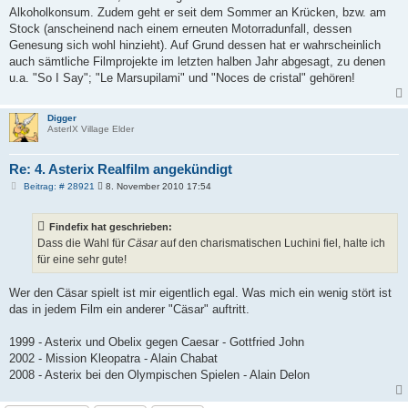
Alkoholkonsum. Zudem geht er seit dem Sommer an Krücken, bzw. am
Stock (anscheinend nach einem erneuten Motorradunfall, dessen
Genesung sich wohl hinzieht). Auf Grund dessen hat er wahrscheinlich
auch sämtliche Filmprojekte im letzten halben Jahr abgesagt, zu denen
u.a. "So I Say"; "Le Marsupilami" und "Noces de cristal" gehören!
Digger
AsterIX Village Elder
Re: 4. Asterix Realfilm angekündigt
B
Beitrag: # 28921
8. November 2010 17:54
e
i
t
Findefix hat geschrieben:
r
a
Dass die Wahl für
Cäsar
auf den charismatischen Luchini fiel, halte ich
g
für eine sehr gute!
Wer den Cäsar spielt ist mir eigentlich egal. Was mich ein wenig stört ist
das in jedem Film ein anderer "Cäsar" auftritt.
1999 - Asterix und Obelix gegen Caesar - Gottfried John
2002 - Mission Kleopatra - Alain Chabat
2008 - Asterix bei den Olympischen Spielen - Alain Delon