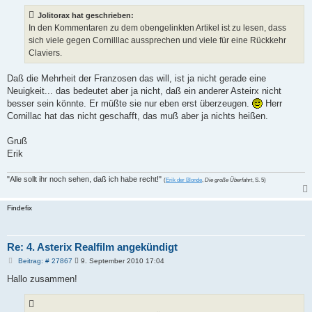
Jolitorax hat geschrieben:
In den Kommentaren zu dem obengelinkten Artikel ist zu lesen, dass
sich viele gegen Cornilllac aussprechen und viele für eine Rückkehr
Claviers.
Daß die Mehrheit der Franzosen das will, ist ja nicht gerade eine
Neuigkeit... das bedeutet aber ja nicht, daß ein anderer Asteirx nicht
besser sein könnte. Er müßte sie nur eben erst überzeugen.
Herr
Cornillac hat das nicht geschafft, das muß aber ja nichts heißen.
Gruß
Erik
"Alle sollt ihr noch sehen, daß ich habe recht!"
(
Erik der Blonde
,
Die große Überfahrt
, S. 5)
Findefix
Re: 4. Asterix Realfilm angekündigt
B
Beitrag: # 27867
9. September 2010 17:04
e
i
Hallo zusammen!
t
r
a
g