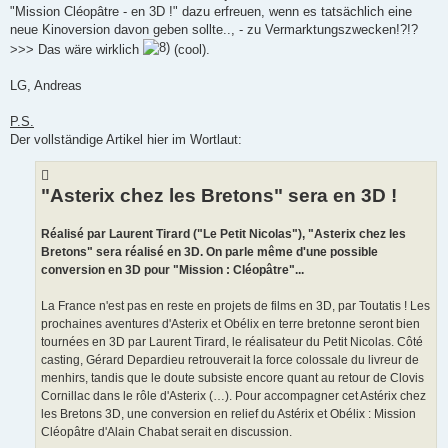
"Mission Cléopâtre - en 3D !" dazu erfreuen, wenn es tatsächlich eine
neue Kinoversion davon geben sollte.., - zu Vermarktungszwecken!?!?
>>> Das wäre wirklich
(cool).
LG, Andreas
P.S.
Der vollständige Artikel hier im Wortlaut:
"Asterix chez les Bretons" sera en 3D !
Réalisé par Laurent Tirard ("Le Petit Nicolas"), "Asterix chez les
Bretons" sera réalisé en 3D. On parle même d'une possible
conversion en 3D pour "Mission : Cléopâtre"...
La France n'est pas en reste en projets de films en 3D, par Toutatis ! Les
prochaines aventures d'Asterix et Obélix en terre bretonne seront bien
tournées en 3D par Laurent Tirard, le réalisateur du Petit Nicolas. Côté
casting, Gérard Depardieu retrouverait la force colossale du livreur de
menhirs, tandis que le doute subsiste encore quant au retour de Clovis
Cornillac dans le rôle d'Asterix (…). Pour accompagner cet Astérix chez
les Bretons 3D, une conversion en relief du Astérix et Obélix : Mission
Cléopâtre d'Alain Chabat serait en discussion.