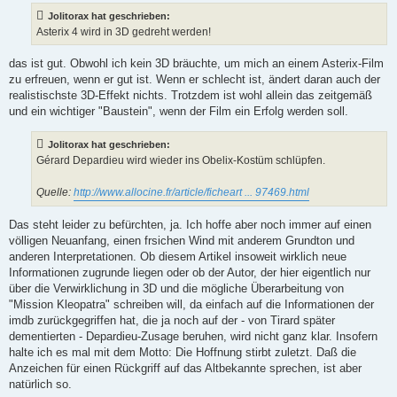
r
a
Jolitorax hat geschrieben:
g
Asterix 4 wird in 3D gedreht werden!
das ist gut. Obwohl ich kein 3D bräuchte, um mich an einem Asterix-Film
zu erfreuen, wenn er gut ist. Wenn er schlecht ist, ändert daran auch der
realistischste 3D-Effekt nichts. Trotzdem ist wohl allein das zeitgemäß
und ein wichtiger "Baustein", wenn der Film ein Erfolg werden soll.
Jolitorax hat geschrieben:
Gérard Depardieu wird wieder ins Obelix-Kostüm schlüpfen.
Quelle:
http://www.allocine.fr/article/ficheart ... 97469.html
Das steht leider zu befürchten, ja. Ich hoffe aber noch immer auf einen
völligen Neuanfang, einen frsichen Wind mit anderem Grundton und
anderen Interpretationen. Ob diesem Artikel insoweit wirklich neue
Informationen zugrunde liegen oder ob der Autor, der hier eigentlich nur
über die Verwirklichung in 3D und die mögliche Überarbeitung von
"Mission Kleopatra" schreiben will, da einfach auf die Informationen der
imdb zurückgegriffen hat, die ja noch auf der - von Tirard später
dementierten - Depardieu-Zusage beruhen, wird nicht ganz klar. Insofern
halte ich es mal mit dem Motto: Die Hoffnung stirbt zuletzt. Daß die
Anzeichen für einen Rückgriff auf das Altbekannte sprechen, ist aber
natürlich so.