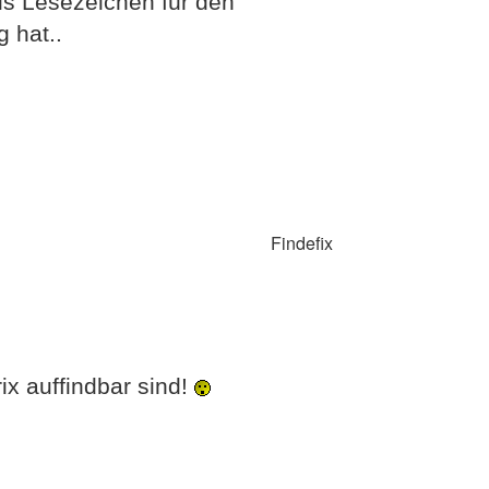
als Lesezeichen für den
g hat..
Findefix
rix auffindbar sind!