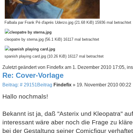
Falbala par Frank Pé d'aprés Uderzo.jpg (21.68 KiB) 15936 mal betrachtet
cleopatre by sterna.jpg (56.1 KiB) 16117 mal betrachtet
spanish playing card.jpg (10.26 KiB) 16117 mal betrachtet
Zuletzt geändert von
Findefix
am 1. Dezember 2010 17:05, ins
Re: Cover-Vorlage
Beitrag: # 29151
Beitrag
Findefix
»
19. November 2010 00:22
Hallo nochmals!
Bekannt ist ja, daß "Asterix und Kleopatra" auf
interessant wäre aber noch die Frage zu klär
bei der Gestaltung seiner Comicfigur verhaftet 