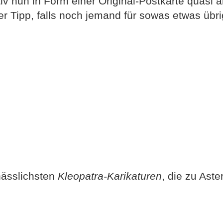
iv nun in Form einer Original-Postkarte quasi 
er Tipp, falls noch jemand für sowas etwas übri
hässlichsten
Kleopatra-Karikaturen
, die zu Aste