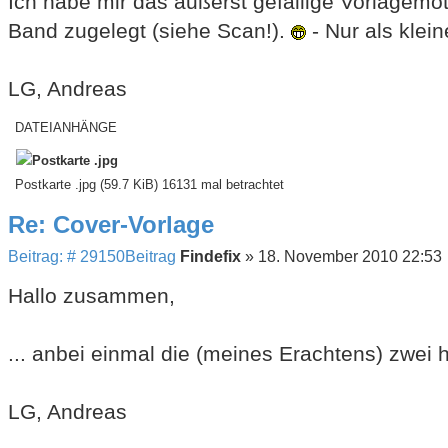
Ich habe mir das äußerst gefällige Vorlagemot
Band zugelegt (siehe Scan!).
- Nur als klein
LG, Andreas
DATEIANHÄNGE
Postkarte .jpg (59.7 KiB) 16131 mal betrachtet
Re: Cover-Vorlage
Beitrag: # 29150
Beitrag
Findefix
»
18. November 2010 22:53
Hallo zusammen,
... anbei einmal die (meines Erachtens) zwei 
LG, Andreas