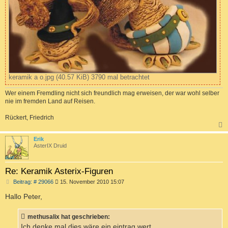
keramik a o.jpg (40.57 KiB) 3790 mal betrachtet
Wer einem Fremdling nicht sich freundlich mag erweisen, der war wohl selber
nie im fremden Land auf Reisen.
Rückert, Friedrich
c
Erik
AsterIX Druid
Re: Keramik Asterix-Figuren
B
Beitrag: # 29066
15. November 2010 15:07
e
i
Hallo Peter,
t
r
a
methusalix hat geschrieben:
g
Ich denke mal dies wäre ein eintrag wert.