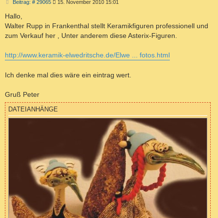
B
Beitrag: # 29065
15. November 2010 15:01
e
i
Hallo,
t
Walter Rupp in Frankenthal stellt Keramikfiguren professionell und
r
a
zum Verkauf her , Unter anderem diese Asterix-Figuren.
g
http://www.keramik-elwedritsche.de/Elwe ... fotos.html
Ich denke mal dies wäre ein eintrag wert.
Gruß Peter
DATEIANHÄNGE