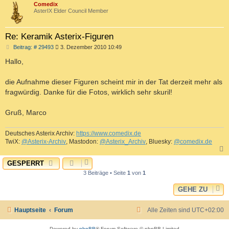
c
Comedix
AsterIX Elder Council Member
Re: Keramik Asterix-Figuren
B
Beitrag: # 29493
3. Dezember 2010 10:49
e
i
Hallo,
t
r
a
die Aufnahme dieser Figuren scheint mir in der Tat derzeit mehr als
g
fragwürdig. Danke für die Fotos, wirklich sehr skuril!
Gruß, Marco
Deutsches Asterix Archiv:
https://www.comedix.de
TwiX:
@Asterix-Archiv
, Mastodon:
@Asterix_Archiv
, Bluesky:
@comedix.de
GESPERRT
c
3 Beiträge • Seite
1
von
1
GEHE ZU
Hauptseite
Forum
Alle Zeiten sind
UTC+02:00
Powered by
phpBB
® Forum Software © phpBB Limited