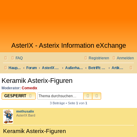
AsterIX - Asterix Information eXchange
FAQ
Registrieren
Anmelden
S
Hauptseite
Forum
AsterIX auf Deutsch
Außerhalb Galliens
Betrifft: Comedix.de
Artikel für die Comedix-Bibliothek
u
Keramik Asterix-Figuren
c
Moderator:
Comedix
h
SUCHE
ERWEITERTE SUC
GESPERRT
e
3 Beiträge • Seite
1
von
1
methusalix
AsterIX Bard
Keramik Asterix-Figuren