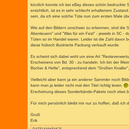
a
kürzlich konnte ich bei eBay dieses schön bedruckte
g
ersichtlich, ist es in sehr schlecht erhaltenem Zustan
sein, da ich eine solche Tüte nun zum ersten Male ü
Wie auf den Bildern unschwer zu erkennen, sind die S
Abenteuern" und "Was für ein Fest" - jeweils in SC - 
Tüten so im Handel waren. Leider ist die Zahl davor b
diese hübsch illustrierte Packung verkauft wurde.
Es scheint sich dabei wohl um eine Art "Resteverwertu
Erscheinens von Bd. 30 - zu handeln. Ich bin der Mei
Bücher & Hefte", entsprechend dem "Großen Knaller", 
Vielleicht aber kann ja ein anderer Sammler noch Bil
kann man ja leider nicht mal den Titel richtig lesen.
Erscheinung dieses Sonderbände-Pakets noch etws beri
Für mich persönlich bleibt mir nur zu hoffen, daß 
Gruß
Erik