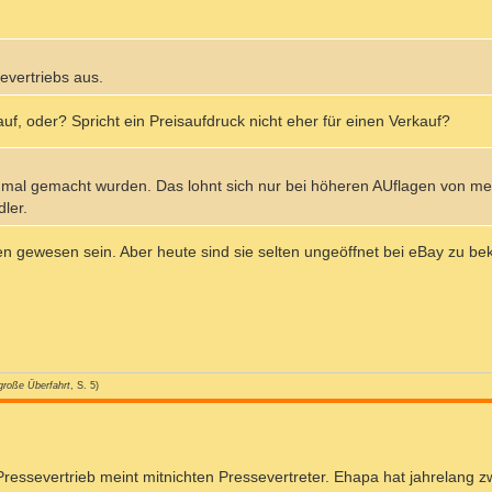
evertriebs aus.
uf, oder? Spricht ein Preisaufdruck nicht eher für einen Verkauf?
e mal gemacht wurden. Das lohnt sich nur bei höheren AUflagen von m
ler.
ten gewesen sein. Aber heute sind sie selten ungeöffnet bei eBay zu 
große Überfahrt
, S. 5)
ressevertrieb meint mitnichten Pressevertreter. Ehapa hat jahrelang 