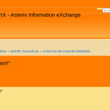
SUCHE
ERWE
rIX - Asterix Information eXchange
liens
Betrifft: Comedix.de
Artikel für die Comedix-Bibliothek
en!!"
!"