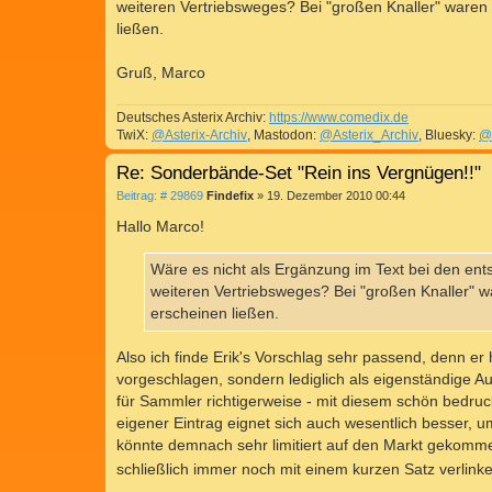
weiteren Vertriebsweges? Bei "großen Knaller" waren n
ließen.
Gruß, Marco
Deutsches Asterix Archiv:
https://www.comedix.de
TwiX:
@Asterix-Archiv
, Mastodon:
@Asterix_Archiv
, Bluesky:
@
Re: Sonderbände-Set "Rein ins Vergnügen!!"
B
Beitrag: # 29869
Findefix
»
19. Dezember 2010 00:44
e
i
Hallo Marco!
t
r
a
Wäre es nicht als Ergänzung im Text bei den 
g
weiteren Vertriebsweges? Bei "großen Knaller" wa
erscheinen ließen.
Also ich finde Erik's Vorschlag sehr passend, denn er
vorgeschlagen, sondern lediglich als eigenständige A
für Sammler richtigerweise - mit diesem schön bedruc
eigener Eintrag eignet sich auch wesentlich besser, 
könnte demnach sehr limitiert auf den Markt gekommen
schließlich immer noch mit einem kurzen Satz verlink