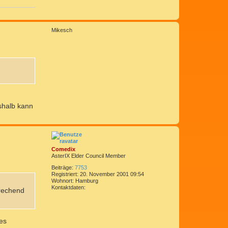
N
a
Mikesch
c
h
o
b
e
n
shalb kann
N
a
c
h
Comedix
o
AsterIX Elder Council Member
b
e
Beiträge:
7753
Registriert:
20. November 2001 09:54
n
Wohnort:
Hamburg
Kontaktdaten:
prechend
K
o
n
t
a
es
k