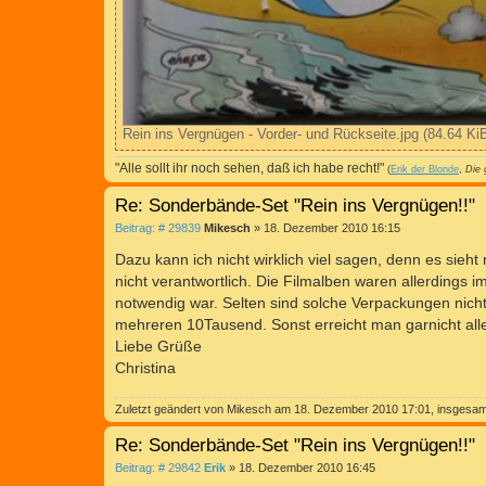
Rein ins Vergnügen - Vorder- und Rückseite.jpg (84.64 Ki
"Alle sollt ihr noch sehen, daß ich habe recht!"
(
Erik der Blonde
,
Die 
Re: Sonderbände-Set "Rein ins Vergnügen!!"
B
Beitrag: # 29839
Mikesch
»
18. Dezember 2010 16:15
e
i
Dazu kann ich nicht wirklich viel sagen, denn es sieh
t
nicht verantwortlich. Die Filmalben waren allerdings 
r
a
notwendig war. Selten sind solche Verpackungen nich
g
mehreren 10Tausend. Sonst erreicht man garnicht all
Liebe Grüße
Christina
Zuletzt geändert von
Mikesch
am 18. Dezember 2010 17:01, insgesamt
Re: Sonderbände-Set "Rein ins Vergnügen!!"
B
Beitrag: # 29842
Erik
»
18. Dezember 2010 16:45
e