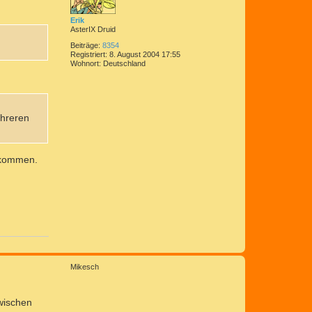
b
e
Erik
n
AsterIX Druid
Beiträge:
8354
Registriert:
8. August 2004 17:55
Wohnort:
Deutschland
ehreren
bekommen.
N
a
Mikesch
c
h
o
zwischen
b