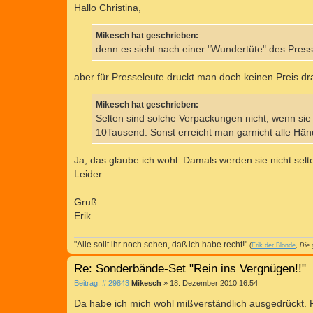
i
Hallo Christina,
t
r
a
Mikesch hat geschrieben:
g
denn es sieht nach einer "Wundertüte" des Press
aber für Presseleute druckt man doch keinen Preis dra
Mikesch hat geschrieben:
Selten sind solche Verpackungen nicht, wenn si
10Tausend. Sonst erreicht man garnicht alle Händ
Ja, das glaube ich wohl. Damals werden sie nicht sel
Leider.
Gruß
Erik
"Alle sollt ihr noch sehen, daß ich habe recht!"
(
Erik der Blonde
,
Die 
Re: Sonderbände-Set "Rein ins Vergnügen!!"
B
Beitrag: # 29843
Mikesch
»
18. Dezember 2010 16:54
e
i
Da habe ich mich wohl mißverständlich ausgedrückt. P
t