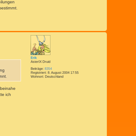
e
eilungen
n
bestimmt.
N
a
c
h
o
b
e
Erik
n
AsterIX Druid
Beiträge:
8354
ang
Registriert:
8. August 2004 17:55
nnt.
Wohnort:
Deutschland
 beinahe
te ich