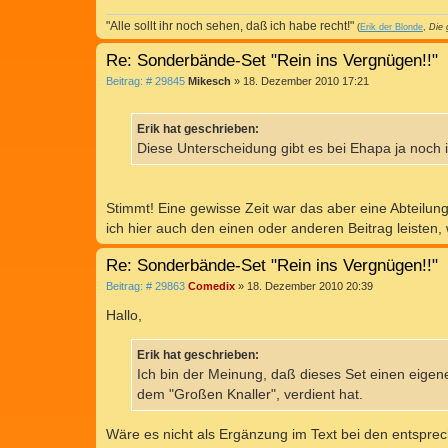
"Alle sollt ihr noch sehen, daß ich habe recht!"
(
Erik der Blonde
,
Die 
Re: Sonderbände-Set "Rein ins Vergnügen!!"
B
Beitrag: # 29845
Mikesch
»
18. Dezember 2010 17:21
e
i
t
Erik hat geschrieben:
r
a
Diese Unterscheidung gibt es bei Ehapa ja noch
g
Stimmt! Eine gewisse Zeit war das aber eine Abteilun
ich hier auch den einen oder anderen Beitrag leisten, 
Re: Sonderbände-Set "Rein ins Vergnügen!!"
B
Beitrag: # 29863
Comedix
»
18. Dezember 2010 20:39
e
i
Hallo,
t
r
a
Erik hat geschrieben:
g
Ich bin der Meinung, daß dieses Set einen eigen
dem "Großen Knaller", verdient hat.
Wäre es nicht als Ergänzung im Text bei den entsp