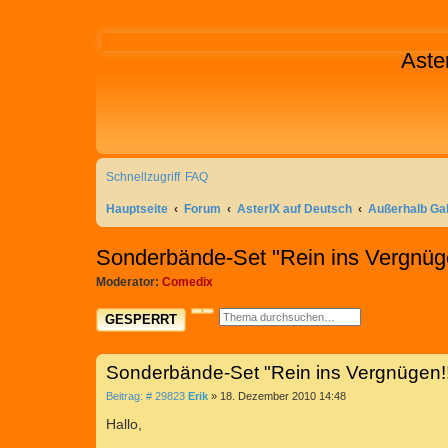
Aste
Schnellzugriff
FAQ
Hauptseite
Forum
AsterIX auf Deutsch
Außerhalb Gal
Sonderbände-Set "Rein ins Vergnüg
Moderator:
Comedix
SUCHE
ERWEITERTE SUCHE
GESPERRT
Sonderbände-Set "Rein ins Vergnügen!
B
Beitrag: # 29823
Erik
»
18. Dezember 2010 14:48
e
i
Hallo,
t
r