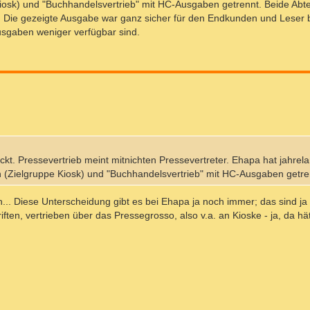
Kiosk) und "Buchhandelsvertrieb" mit HC-Ausgaben getrennt. Beide Abt
. Die gezeigte Ausgabe war ganz sicher für den Endkunden und Leser 
Ausgaben weniger verfügbar sind.
kt. Pressevertrieb meint mitnichten Pressevertreter. Ehapa hat jahrel
n (Zielgruppe Kiosk) und "Buchhandelsvertrieb" mit HC-Ausgaben getre
h... Diese Unterscheidung gibt es bei Ehapa ja noch immer; das sind ja
ten, vertrieben über das Pressegrosso, also v.a. an Kioske - ja, da hät