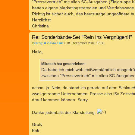
"Pressevertrieb" mit allen SC-Ausgaben (Zielgruppe 
r
a
hatten eigene Marketingstrategien und Vertriebswege
g
Richtig ist sicher auch, das heutzutage ungeöffnete 
Herzlichst
Christina
Re: Sonderbände-Set "Rein ins Vergnügen!!"
B
Beitrag: # 29844
Erik
»
18. Dezember 2010 17:00
e
i
Hallo,
t
r
a
Mikesch hat geschrieben:
g
Da habe ich mich wohl mißverständlich ausgedrüc
zwischen "Pressevertrieb" mit allen SC-Ausgabe
achso, ja. Nein, da stand ich gerade auf dem Schlauc
zwei getrennte Unternehmen. Presse also iSv Zeitschrif
drauf kommen können. Sorry.
Danke jedenfalls der Klarstellung.
Gruß
Erik