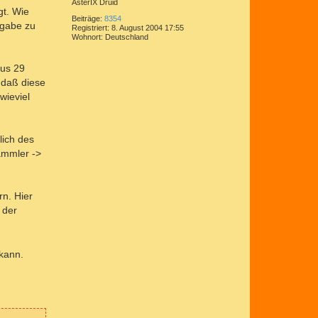
AsterIX Druid
gt. Wie
Beiträge:
8354
usgabe zu
Registriert:
8. August 2004 17:55
Wohnort:
Deutschland
aus 29
 daß diese
wieviel
lich des
ammler ->
rn. Hier
 der
kann.