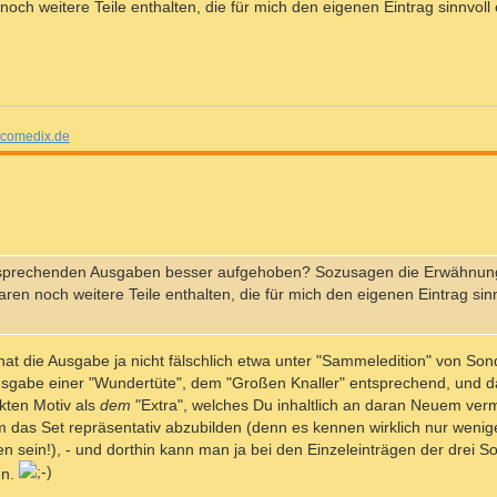
och weitere Teile enthalten, die für mich den eigenen Eintrag sinnvoll
comedix.de
entsprechenden Ausgaben besser aufgehoben? Sozusagen die Erwähnun
ren noch weitere Teile enthalten, die für mich den eigenen Eintrag sinn
 hat die Ausgabe ja nicht fälschlich etwa unter "Sammeledition" von S
usgabe einer "Wundertüte", dem "Großen Knaller" entsprechend, und da
kten Motiv als
dem
"Extra", welches Du inhaltlich an daran Neuem verm
um das Set repräsentativ abzubilden (denn es kennen wirklich nur weni
 sein!), - und dorthin kann man ja bei den Einzeleinträgen der drei 
en.