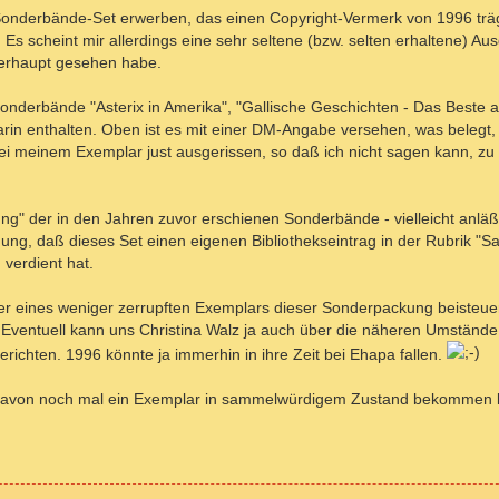
 Sonderbände-Set erwerben, das einen Copyright-Vermerk von 1996 trä
d. Es scheint mir allerdings eine sehr seltene (bzw. selten erhaltene) A
berhaupt gesehen habe.
onderbände "Asterix in Amerika", "Gallische Geschichten - Das Beste 
darin enthalten. Oben ist es mit einer DM-Angabe versehen, was belegt,
ei meinem Exemplar just ausgerissen, so daß ich nicht sagen kann, zu 
ng" der in den Jahren zuvor erschienen Sonderbände - vielleicht anläß
nung, daß dieses Set einen eigenen Bibliothekseintrag in der Rubrik "S
verdient hat.
der eines weniger zerrupften Exemplars dieser Sonderpackung beisteue
Eventuell kann uns Christina Walz ja auch über die näheren Umstände
chten. 1996 könnte ja immerhin in ihre Zeit bei Ehapa fallen.
ich davon noch mal ein Exemplar in sammelwürdigem Zustand bekommen 