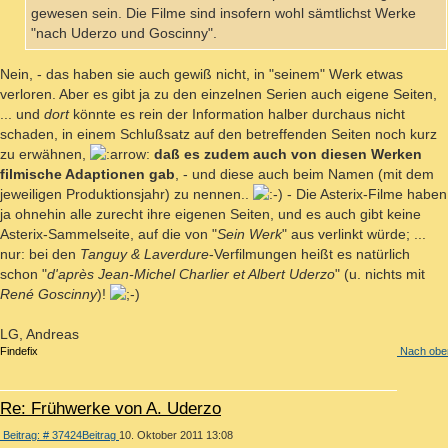
gewesen sein. Die Filme sind insofern wohl sämtlichst Werke
"nach Uderzo und Goscinny".
Nein, - das haben sie auch gewiß nicht, in "seinem" Werk etwas
verloren. Aber es gibt ja zu den einzelnen Serien auch eigene Seiten,
... und
dort
könnte es rein der Information halber durchaus nicht
schaden, in einem Schlußsatz auf den betreffenden Seiten noch kurz
zu erwähnen,
daß es zudem auch von diesen Werken
filmische Adaptionen gab
, - und diese auch beim Namen (mit dem
jeweiligen Produktionsjahr) zu nennen..
- Die Asterix-Filme haben
ja ohnehin alle zurecht ihre eigenen Seiten, und es auch gibt keine
Asterix-Sammelseite, auf die von "
Sein Werk
" aus verlinkt würde; ...
nur: bei den
Tanguy & Laverdure
-Verfilmungen heißt es natürlich
schon "
d'après Jean-Michel Charlier et Albert Uderzo
" (u. nichts mit
René Goscinny
)!
LG, Andreas
Findefix
Nach obe
Re: Frühwerke von A. Uderzo
Beitrag: # 37424
Beitrag
10. Oktober 2011 13:08