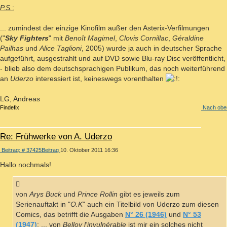
P.S.
:
... zumindest der einzige Kinofilm außer den Asterix-Verfilmungen
("
Sky Fighters
" mit
Benoît Magimel
,
Clovis Cornillac
,
Géraldine
Pailhas
und
Alice Taglioni
, 2005) wurde ja auch in deutscher Sprache
aufgeführt, ausgestrahlt und auf DVD sowie Blu-ray Disc veröffentlicht,
- blieb also dem deutschsprachigen Publikum, das noch weiterführend
an
Uderzo
interessiert ist, keineswegs vorenthalten
LG, Andreas
Findefix
Nach obe
Re: Frühwerke von A. Uderzo
Beitrag: # 37425
Beitrag
10. Oktober 2011 16:36
Hallo nochmals!
von
Arys Buck
und
Prince Rollin
gibt es jeweils zum
Serienauftakt in "
O.K
" auch ein Titelbild von Uderzo zum diesen
Comics, das betrifft die Ausgaben
N° 26 (1946)
und
N° 53
(1947)
; ... von
Belloy l'invulnérable
ist mir ein solches nicht