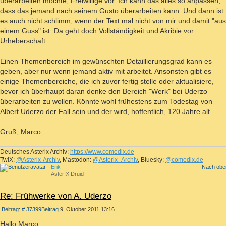
überarbeiten möchte, Freiwillige vor. Ich kann das alles so anpassen,
dass das jemand nach seinem Gusto überarbeiten kann. Und dann ist
es auch nicht schlimm, wenn der Text mal nicht von mir und damit "aus
einem Guss" ist. Da geht doch Vollständigkeit und Akribie vor
Urheberschaft.
Einen Themenbereich im gewünschten Detaillierungsgrad kann es
geben, aber nur wenn jemand aktiv mit arbeitet. Ansonsten gibt es
einige Themenbereiche, die ich zuvor fertig stelle oder aktualisiere,
bevor ich überhaupt daran denke den Bereich "Werk" bei Uderzo
überarbeiten zu wollen. Könnte wohl frühestens zum Todestag von
Albert Uderzo der Fall sein und der wird, hoffentlich, 120 Jahre alt.
Gruß, Marco
Deutsches Asterix Archiv:
https://www.comedix.de
TwiX:
@Asterix-Archiv
, Mastodon:
@Asterix_Archiv
, Bluesky:
@comedix.de
Erik
Nach obe
AsterIX Druid
Re: Frühwerke von A. Uderzo
Beitrag: # 37399
Beitrag
9. Oktober 2011 13:16
Hallo Marco,