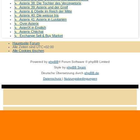
↳ Asterix 38: Die Tochter des Vercingetorix
↳ Asterix 39: Asterix und der Greif
↳ Asterix & Obelix im Reich der Mitte
↳ Asterix 40: Die weisse Iris
↳ Asterix 41: Asterix in Lusitanien
↳ Over Asterix
↳ AsterIX in English
↳ Asterix Chitchat
↳ Exchange Sell & Buy Market
Hauptseite
Forum
Alle Zeiten sind
UTC+02:00
Alle Cookies löschen
Powered by
phpBB
® Forum Software © phpBB Limited
Style by
phpBB Spain
Deutsche Übersetzung durch
phpBB.de
Datenschutz
|
Nutzungsbedingungen