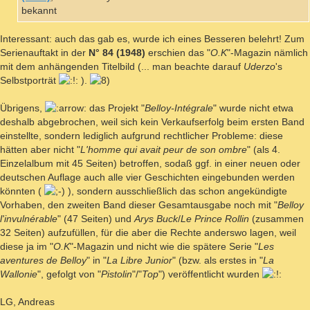
bekannt
Interessant: auch das gab es, wurde ich eines Besseren belehrt! Zum
Serienauftakt in der
N° 84 (1948)
erschien das "
O.K
"-Magazin nämlich
mit dem anhängenden Titelbild (... man beachte darauf
Uderzo
's
Selbstporträt
).
Übrigens,
das Projekt "
Belloy-Intégrale
" wurde nicht etwa
deshalb abgebrochen, weil sich kein Verkaufserfolg beim ersten Band
einstellte, sondern lediglich aufgrund rechtlicher Probleme: diese
hätten aber nicht "
L'homme qui avait peur de son ombre
" (als 4.
Einzelalbum mit 45 Seiten) betroffen, sodaß ggf. in einer neuen oder
deutschen Auflage auch alle vier Geschichten eingebunden werden
könnten (
), sondern ausschließlich das schon angekündigte
Vorhaben, den zweiten Band dieser Gesamtausgabe noch mit "
Belloy
l'invulnérable
" (47 Seiten) und
Arys Buck
/
Le Prince Rollin
(zusammen
32 Seiten) aufzufüllen, für die aber die Rechte anderswo lagen, weil
diese ja im "
O.K
"-Magazin und nicht wie die spätere Serie "
Les
aventures de Belloy
" in "
La Libre Junior
" (bzw. als erstes in "
La
Wallonie
", gefolgt von "
Pistolin
"/"
Top
") veröffentlicht wurden
LG, Andreas