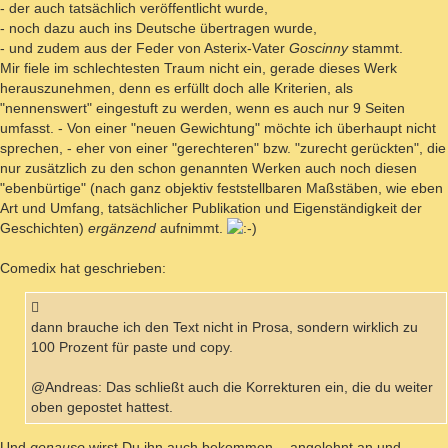
- der auch tatsächlich veröffentlicht wurde,
- noch dazu auch ins Deutsche übertragen wurde,
- und zudem aus der Feder von Asterix-Vater
Goscinny
stammt.
Mir fiele im schlechtesten Traum nicht ein, gerade dieses Werk
herauszunehmen, denn es erfüllt doch alle Kriterien, als
"nennenswert" eingestuft zu werden, wenn es auch nur 9 Seiten
umfasst. - Von einer "neuen Gewichtung" möchte ich überhaupt nicht
sprechen, - eher von einer "gerechteren" bzw. "zurecht gerückten", die
nur zusätzlich zu den schon genannten Werken auch noch diesen
"ebenbürtige" (nach ganz objektiv feststellbaren Maßstäben, wie eben
Art und Umfang, tatsächlicher Publikation und Eigenständigkeit der
Geschichten)
ergänzend
aufnimmt.
Comedix hat geschrieben:
dann brauche ich den Text nicht in Prosa, sondern wirklich zu
100 Prozent für paste und copy.
@Andreas: Das schließt auch die Korrekturen ein, die du weiter
oben gepostet hattest.
Und
genauso
wirst Du ihn auch bekommen, - angelehnt an und