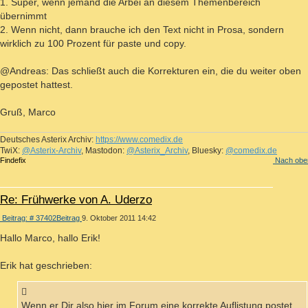
1. Super, wenn jemand die Arbei an diesem Themenbereich
übernimmt
2. Wenn nicht, dann brauche ich den Text nicht in Prosa, sondern
wirklich zu 100 Prozent für paste und copy.
@Andreas: Das schließt auch die Korrekturen ein, die du weiter oben
gepostet hattest.
Gruß, Marco
Deutsches Asterix Archiv:
https://www.comedix.de
TwiX:
@Asterix-Archiv
, Mastodon:
@Asterix_Archiv
, Bluesky:
@comedix.de
Findefix
Nach obe
Re: Frühwerke von A. Uderzo
Beitrag: # 37402
Beitrag
9. Oktober 2011 14:42
Hallo Marco, hallo Erik!
Erik hat geschrieben:
Wenn er Dir also hier im Forum eine korrekte Auflistung postet,