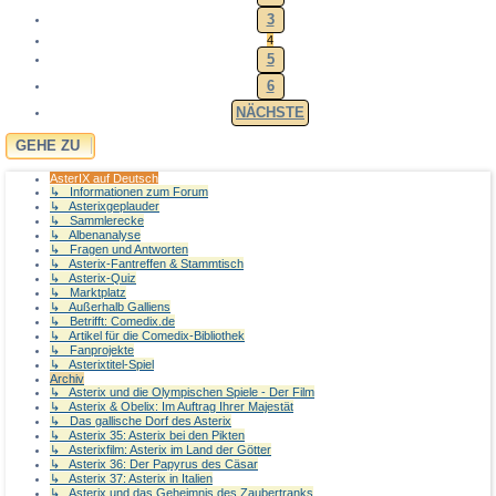
3
4
5
6
NÄCHSTE
GEHE ZU
AsterIX auf Deutsch
↳ Informationen zum Forum
↳ Asterixgeplauder
↳ Sammlerecke
↳ Albenanalyse
↳ Fragen und Antworten
↳ Asterix-Fantreffen & Stammtisch
↳ Asterix-Quiz
↳ Marktplatz
↳ Außerhalb Galliens
↳ Betrifft: Comedix.de
↳ Artikel für die Comedix-Bibliothek
↳ Fanprojekte
↳ Asterixtitel-Spiel
Archiv
↳ Asterix und die Olympischen Spiele - Der Film
↳ Asterix & Obelix: Im Auftrag Ihrer Majestät
↳ Das gallische Dorf des Asterix
↳ Asterix 35: Asterix bei den Pikten
↳ Asterixfilm: Asterix im Land der Götter
↳ Asterix 36: Der Papyrus des Cäsar
↳ Asterix 37: Asterix in Italien
↳ Asterix und das Geheimnis des Zaubertranks