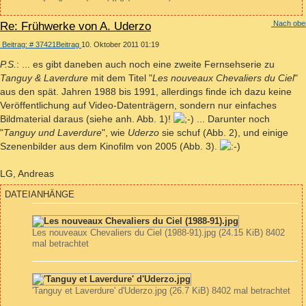
Nach obe
Re: Frühwerke von A. Uderzo
Beitrag: # 37421
Beitrag
10. Oktober 2011 01:19
P.S.
: ... es gibt daneben auch noch eine zweite Fernsehserie zu
Tanguy & Laverdure
mit dem Titel "
Les nouveaux Chevaliers du Ciel
"
aus den spät. Jahren 1988 bis 1991, allerdings finde ich dazu keine
Veröffentlichung auf Video-Datenträgern, sondern nur einfaches
Bildmaterial daraus (siehe anh. Abb. 1)!
... Darunter noch
"
Tanguy und Laverdure
", wie
Uderzo
sie schuf (Abb. 2), und einige
Szenenbilder aus dem Kinofilm von 2005 (Abb. 3).
LG, Andreas
DATEIANHÄNGE
Les nouveaux Chevaliers du Ciel (1988-91).jpg (24.15 KiB) 8402
mal betrachtet
'Tanguy et Laverdure' d'Uderzo.jpg (26.7 KiB) 8402 mal betrachtet