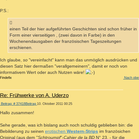
P.S.:
einen Teil der hier aufgeführten Geschichten sind schon früher in
Form einer vierseitigen , (zwei davon in Farbe) in den
Wochenendausgaben der französischen Tageszeitungen
erschienen.
Ich glaube,
so
"vereinfacht" kann man das unmöglich ausdrücken und
diesen Satz hier dermaßen "verallgemeinern", damit er noch von
informativem Wert oder auch Nutzen wäre!
Findefix
Nach obe
Re: Frühwerke von A. Uderzo
Beitrag: # 37418
Beitrag
10. Oktober 2011 00:25
Hallo zusammen!
Sehe gerade, was ich bislang auch noch schuldig geblieben bin: die
Bebilderung zu seinen
erotischen
Western-Strips
im französichen
Original (aus dem "
Schtroumpf
"-
Cahier de la BD
N° 23, - für die