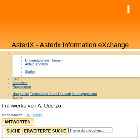
AsterIX - Asterix Information eXchange
Unbeantwortete Themen
Aktive Themen
Suche
FAQ
Anmelden
Registrieren
Hauptseite
Forum
AsterIX auf Deutsch
Asterixgeplauder
Suche
Frühwerke von A. Uderzo
Moderatoren:
Erik
,
Maulaf
ANTWORTEN
SUCHE
ERWEITERTE SUCHE