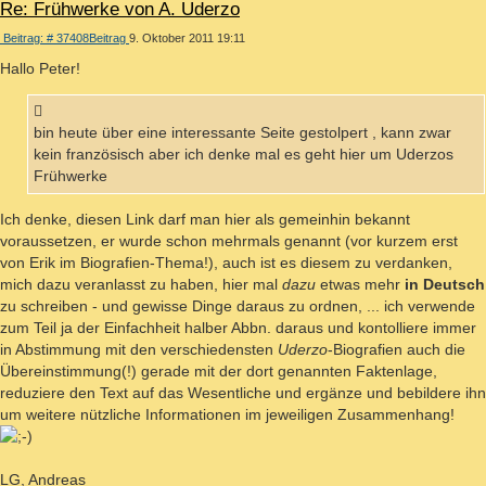
Re: Frühwerke von A. Uderzo
Beitrag: # 37408
Beitrag
9. Oktober 2011 19:11
Hallo Peter!
bin heute über eine interessante Seite gestolpert , kann zwar
kein französisch aber ich denke mal es geht hier um Uderzos
Frühwerke
Ich denke, diesen Link darf man hier als gemeinhin bekannt
voraussetzen, er wurde schon mehrmals genannt (vor kurzem erst
von Erik im Biografien-Thema!), auch ist es diesem zu verdanken,
mich dazu veranlasst zu haben, hier mal
dazu
etwas mehr
in Deutsch
zu schreiben - und gewisse Dinge daraus zu ordnen, ... ich verwende
zum Teil ja der Einfachheit halber Abbn. daraus und kontolliere immer
in Abstimmung mit den verschiedensten
Uderzo
-Biografien auch die
Übereinstimmung(!) gerade mit der dort genannten Faktenlage,
reduziere den Text auf das Wesentliche und ergänze und bebildere ihn
um weitere nützliche Informationen im jeweiligen Zusammenhang!
LG, Andreas