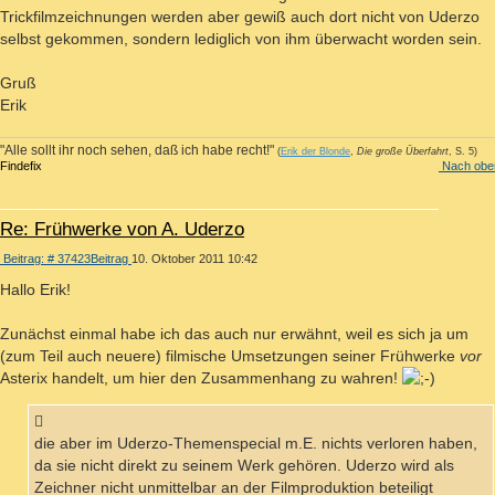
Trickfilmzeichnungen werden aber gewiß auch dort nicht von Uderzo
selbst gekommen, sondern lediglich von ihm überwacht worden sein.
Gruß
Erik
"Alle sollt ihr noch sehen, daß ich habe recht!"
(
Erik der Blonde
,
Die große Überfahrt
, S. 5)
Findefix
Nach obe
Re: Frühwerke von A. Uderzo
Beitrag: # 37423
Beitrag
10. Oktober 2011 10:42
Hallo Erik!
Zunächst einmal habe ich das auch nur erwähnt, weil es sich ja um
(zum Teil auch neuere) filmische Umsetzungen seiner Frühwerke
vor
Asterix handelt, um hier den Zusammenhang zu wahren!
die aber im Uderzo-Themenspecial m.E. nichts verloren haben,
da sie nicht direkt zu seinem Werk gehören. Uderzo wird als
Zeichner nicht unmittelbar an der Filmproduktion beteiligt