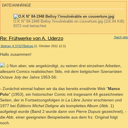
DATEIANHÄNGE
O.K N° 84-1948 Belloy l'invulnérable en couverture.jpg (116.94 KiB)
8372 mal betrachtet
Nach obe
Re: Frühwerke von A. Uderzo
Beitrag: # 37427
Beitrag
11. Oktober 2011 12:11
Hallo zusammen!
Nun aber, wie angekündigt, zu seinen drei einzelnen Arbeiten,
allesamt Comics realistischen Stils, mit dem belgischen Szenaristen
Octave Joly
der Jahre 1953-56:
- Zunächst einmal haben wir da das bereits erwähnte Wek "
Marco
Polo
" (1953), ein historischer Comic mit insgesamt 44 gezeichneten
Seiten, der in Fortsetzungsfolgen in
La Libre Junior
erschienen und
1977 bei
Éditions Michel Deligne
als komplettes Album (Abb. 1)
aufgelegt wurde (Band 2 wurde dann von
Pierre Dupuis
gezeichnet), -
die Abb. einer geeigneten Beispielseite aus dem frz. Original folgt
noch.