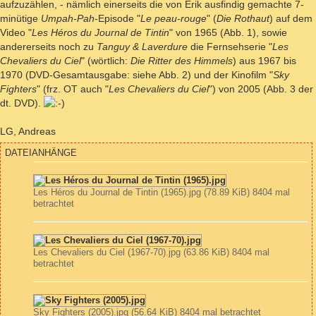
aufzuzählen, - nämlich einerseits die von Erik ausfindig gemachte 7-
minütige
Umpah-Pah
-Episode "
Le peau-rouge
" (
Die Rothaut
) auf dem
Video "
Les Héros du Journal de Tintin
" von 1965 (Abb. 1), sowie
andererseits noch zu
Tanguy & Laverdure
die Fernsehserie "
Les
Chevaliers du Ciel
" (wörtlich:
Die Ritter des Himmels
) aus 1967 bis
1970 (DVD-Gesamtausgabe: siehe Abb. 2) und der Kinofilm "
Sky
Fighters
" (frz. OT auch "
Les Chevaliers du Ciel
") von 2005 (Abb. 3 der
dt. DVD).
LG, Andreas
DATEIANHÄNGE
Les Héros du Journal de Tintin (1965).jpg (78.89 KiB) 8404 mal
betrachtet
Les Chevaliers du Ciel (1967-70).jpg (63.86 KiB) 8404 mal
betrachtet
Sky Fighters (2005).jpg (56.64 KiB) 8404 mal betrachtet