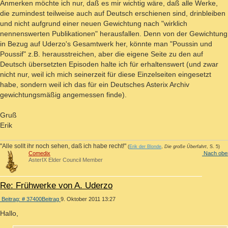
Anmerken möchte ich nur, daß es mir wichtig wäre, daß alle Werke,
die zumindest teilweise auch auf Deutsch erschienen sind, drinbleiben
und nicht aufgrund einer neuen Gewichtung nach "wirklich
nennenswerten Publikationen" herausfallen. Denn von der Gewichtung
in Bezug auf Uderzo's Gesamtwerk her, könnte man "Poussin und
Poussif" z.B. herausstreichen, aber die eigene Seite zu den auf
Deutsch übersetzten Episoden halte ich für erhaltenswert (und zwar
nicht nur, weil ich mich seinerzeit für diese Einzelseiten eingesetzt
habe, sondern weil ich das für ein Deutsches Asterix Archiv
gewichtungsmäßig angemessen finde).
Gruß
Erik
"Alle sollt ihr noch sehen, daß ich habe recht!"
(
Erik der Blonde
,
Die große Überfahrt
, S. 5)
Comedix
Nach obe
AsterIX Elder Council Member
Re: Frühwerke von A. Uderzo
Beitrag: # 37400
Beitrag
9. Oktober 2011 13:27
Hallo,