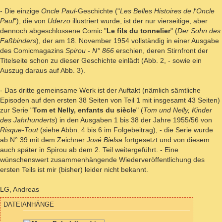
- Die einzige
Oncle Paul
-Geschichte ("
Les Belles Histoires de l'Oncle
Paul
"), die von
Uderzo
illustriert wurde, ist der nur vierseitige, aber
dennoch abgeschlossene Comic "
Le fils du tonnelier
" (
Der Sohn des
Faßbinders
), der am 18. November 1954 vollständig in einer Ausgabe
des Comicmagazins
Spirou
-
N° 866
erschien, deren Stirnfront der
Titelseite schon zu dieser Geschichte einlädt (Abb. 2, - sowie ein
Auszug daraus auf Abb. 3).
- Das dritte gemeinsame Werk ist der Auftakt (nämlich sämtliche
Episoden auf den ersten 38 Seiten von Teil 1 mit insgesamt 43 Seiten)
zur Serie "
Tom et Nelly, enfants du siècle
" (
Tom und Nelly, Kinder
des Jahrhunderts
) in den Ausgaben 1 bis 38 der Jahre 1955/56 von
Risque-Tout
(siehe Abbn. 4 bis 6 im Folgebeitrag), - die Serie wurde
ab N° 39 mit dem Zeichner
José Bielsa
fortgesetzt und von diesem
auch später in Spirou ab dem 2. Teil weitergeführt. - Eine
wünschenswert zusammenhängende Wiederveröffentlichung des
ersten Teils ist mir (bisher) leider nicht bekannt.
LG, Andreas
DATEIANHÄNGE