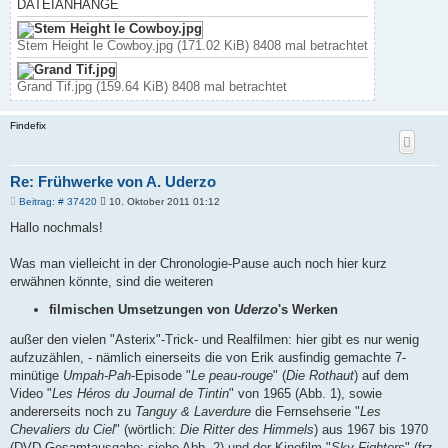
a
DATEIANHÄNGE
c
h
o
Stem Height le Cowboy.jpg (171.02 KiB) 8408 mal betrachtet
b
e
n
Grand Tif.jpg (159.64 KiB) 8408 mal betrachtet
Findefix
Re: Frühwerke von A. Uderzo
B
Beitrag: # 37420
10. Oktober 2011 01:12
e
i
Hallo nochmals!
t
r
a
Was man vielleicht in der Chronologie-Pause auch noch hier kurz
g
erwähnen könnte, sind die weiteren
filmischen Umsetzungen von
Uderzo
's Werken
außer den vielen "Asterix"-Trick- und Realfilmen: hier gibt es nur wenig
aufzuzählen, - nämlich einerseits die von Erik ausfindig gemachte 7-
minütige
Umpah-Pah
-Episode "
Le peau-rouge
" (
Die Rothaut
) auf dem
Video "
Les Héros du Journal de Tintin
" von 1965 (Abb. 1), sowie
andererseits noch zu
Tanguy & Laverdure
die Fernsehserie "
Les
Chevaliers du Ciel
" (wörtlich:
Die Ritter des Himmels
) aus 1967 bis 1970
(DVD-Gesamtausgabe: siehe Abb. 2) und der Kinofilm "
Sky Fighters
" (frz.