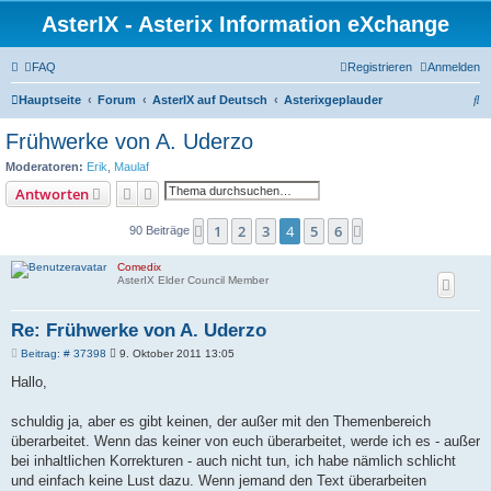
AsterIX - Asterix Information eXchange
FAQ
Registrieren
Anmelden
S
Hauptseite
Forum
AsterIX auf Deutsch
Asterixgeplauder
u
Frühwerke von A. Uderzo
c
Moderatoren:
Erik
,
Maulaf
h
Suche
Erweiterte Suche
Antworten
e
1
2
3
4
5
6
Vorherige
Nächste
90 Beiträge
Comedix
AsterIX Elder Council Member
Re: Frühwerke von A. Uderzo
B
Beitrag: # 37398
9. Oktober 2011 13:05
e
i
Hallo,
t
r
a
schuldig ja, aber es gibt keinen, der außer mit den Themenbereich
g
überarbeitet. Wenn das keiner von euch überarbeitet, werde ich es - außer
bei inhaltlichen Korrekturen - auch nicht tun, ich habe nämlich schlicht
und einfach keine Lust dazu. Wenn jemand den Text überarbeiten