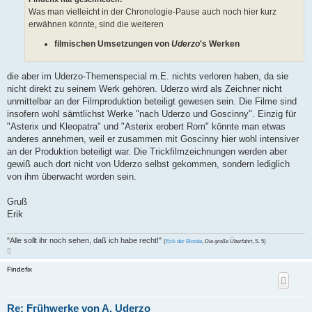
g
Was man vielleicht in der Chronologie-Pause auch noch hier kurz
erwähnen könnte, sind die weiteren
filmischen Umsetzungen von
Uderzo
's Werken
die aber im Uderzo-Themenspecial m.E. nichts verloren haben, da sie
nicht direkt zu seinem Werk gehören. Uderzo wird als Zeichner nicht
unmittelbar an der Filmproduktion beteiligt gewesen sein. Die Filme sind
insofern wohl sämtlichst Werke "nach Uderzo und Goscinny". Einzig für
"Asterix und Kleopatra" und "Asterix erobert Rom" könnte man etwas
anderes annehmen, weil er zusammen mit Goscinny hier wohl intensiver
an der Produktion beteiligt war. Die Trickfilmzeichnungen werden aber
gewiß auch dort nicht von Uderzo selbst gekommen, sondern lediglich
von ihm überwacht worden sein.
Gruß
Erik
"Alle sollt ihr noch sehen, daß ich habe recht!"
(
Erik der Blonde
,
Die große Überfahrt
, S. 5)
N
a
c
Findefix
h
o
b
e
n
Re: Frühwerke von A. Uderzo