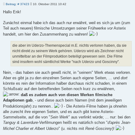
B
Beitrag: # 37423
10. Oktober 2011 10:42
e
i
Hallo Erik!
t
r
a
Zunächst einmal habe ich das auch nur erwähnt, weil es sich ja um (zum
g
Teil auch neuere) filmische Umsetzungen seiner Frühwerke
vor
Asterix
handelt, um hier den Zusammenhang zu wahren!
die aber im Uderzo-Themenspecial m.E. nichts verloren haben, da sie
nicht direkt zu seinem Werk gehören. Uderzo wird als Zeichner nicht
unmittelbar an der Filmproduktion beteiligt gewesen sein. Die Filme
sind insofern wohl sämtlichst Werke "nach Uderzo und Goscinny".
Nein, - das haben sie auch gewiß nicht, in "seinem" Werk etwas verloren.
Aber es gibt ja zu den einzelnen Serien auch eigene Seiten, ... und
dort
könnte es rein der Information halber durchaus nicht schaden, in einem
Schlußsatz auf den betreffenden Seiten noch kurz zu erwähnen,
daß es zudem auch von diesen Werken filmische
Adaptionen gab
, - und diese auch beim Namen (mit dem jeweiligen
Produktionsjahr) zu nennen..
- Die Asterix-Filme haben ja ohnehin
alle zurecht ihre eigenen Seiten, und es auch gibt keine Asterix-
Sammelseite, auf die von "
Sein Werk
" aus verlinkt würde; ... nur: bei den
Tanguy & Laverdure
-Verfilmungen heißt es natürlich schon "
d'après Jean-
Michel Charlier et Albert Uderzo
" (u. nichts mit
René Goscinny
)!