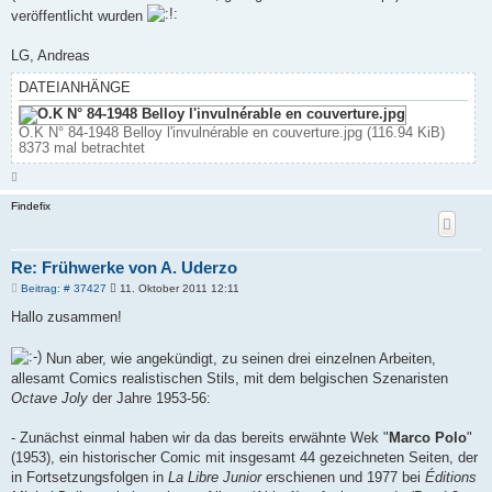
veröffentlicht wurden
LG, Andreas
DATEIANHÄNGE
O.K N° 84-1948 Belloy l'invulnérable en couverture.jpg (116.94 KiB)
8373 mal betrachtet
N
a
c
Findefix
h
o
b
e
n
Re: Frühwerke von A. Uderzo
B
Beitrag: # 37427
11. Oktober 2011 12:11
e
i
Hallo zusammen!
t
r
a
Nun aber, wie angekündigt, zu seinen drei einzelnen Arbeiten,
g
allesamt Comics realistischen Stils, mit dem belgischen Szenaristen
Octave Joly
der Jahre 1953-56:
- Zunächst einmal haben wir da das bereits erwähnte Wek "
Marco Polo
"
(1953), ein historischer Comic mit insgesamt 44 gezeichneten Seiten, der
in Fortsetzungsfolgen in
La Libre Junior
erschienen und 1977 bei
Éditions