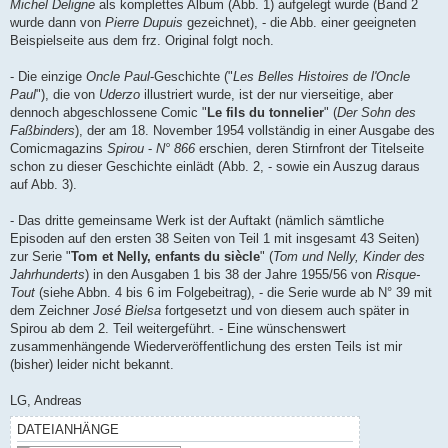
Michel Deligne
als komplettes Album (Abb. 1) aufgelegt wurde (Band 2
wurde dann von
Pierre Dupuis
gezeichnet), - die Abb. einer geeigneten
Beispielseite aus dem frz. Original folgt noch.
- Die einzige
Oncle Paul
-Geschichte ("
Les Belles Histoires de l'Oncle
Paul
"), die von
Uderzo
illustriert wurde, ist der nur vierseitige, aber
dennoch abgeschlossene Comic "
Le fils du tonnelier
" (
Der Sohn des
Faßbinders
), der am 18. November 1954 vollständig in einer Ausgabe des
Comicmagazins
Spirou
-
N° 866
erschien, deren Stirnfront der Titelseite
schon zu dieser Geschichte einlädt (Abb. 2, - sowie ein Auszug daraus
auf Abb. 3).
- Das dritte gemeinsame Werk ist der Auftakt (nämlich sämtliche
Episoden auf den ersten 38 Seiten von Teil 1 mit insgesamt 43 Seiten)
zur Serie "
Tom et Nelly, enfants du siècle
" (
Tom und Nelly, Kinder des
Jahrhunderts
) in den Ausgaben 1 bis 38 der Jahre 1955/56 von
Risque-
Tout
(siehe Abbn. 4 bis 6 im Folgebeitrag), - die Serie wurde ab N° 39 mit
dem Zeichner
José Bielsa
fortgesetzt und von diesem auch später in
Spirou ab dem 2. Teil weitergeführt. - Eine wünschenswert
zusammenhängende Wiederveröffentlichung des ersten Teils ist mir
(bisher) leider nicht bekannt.
LG, Andreas
DATEIANHÄNGE