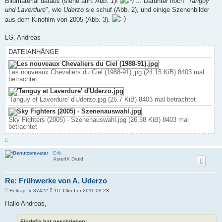
Bildmaterial daraus (siehe anh. Abb. 1)!
... Darunter noch "
Tanguy
und Laverdure
", wie
Uderzo
sie schuf (Abb. 2), und einige Szenenbilder
aus dem Kinofilm von 2005 (Abb. 3).
LG, Andreas
DATEIANHÄNGE
Les nouveaux Chevaliers du Ciel (1988-91).jpg (24.15 KiB) 8403 mal
betrachtet
'Tanguy et Laverdure' d'Uderzo.jpg (26.7 KiB) 8403 mal betrachtet
Sky Fighters (2005) - Szenenauswahl.jpg (26.58 KiB) 8403 mal
betrachtet
N
a
c
Erik
h
AsterIX Druid
o
b
e
n
Re: Frühwerke von A. Uderzo
B
Beitrag: # 37422
10. Oktober 2011 09:23
e
i
Hallo Andreas,
t
r
a
Findefix hat geschrieben: