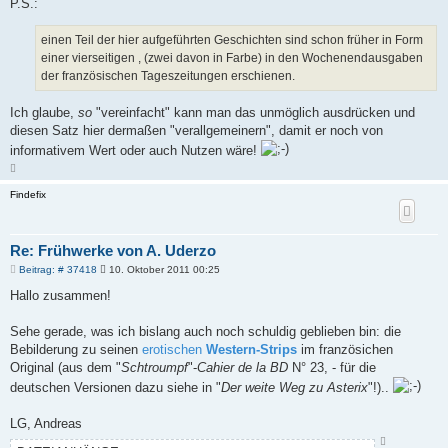
P.S.:
einen Teil der hier aufgeführten Geschichten sind schon früher in Form
einer vierseitigen , (zwei davon in Farbe) in den Wochenendausgaben
der französischen Tageszeitungen erschienen.
Ich glaube,
so
"vereinfacht" kann man das unmöglich ausdrücken und
diesen Satz hier dermaßen "verallgemeinern", damit er noch von
informativem Wert oder auch Nutzen wäre!
N
a
c
Findefix
h
o
b
e
n
Re: Frühwerke von A. Uderzo
B
Beitrag: # 37418
10. Oktober 2011 00:25
e
i
Hallo zusammen!
t
r
a
Sehe gerade, was ich bislang auch noch schuldig geblieben bin: die
g
Bebilderung zu seinen
erotischen
Western-Strips
im französichen
Original (aus dem "
Schtroumpf
"-
Cahier de la BD
N° 23, - für die
deutschen Versionen dazu siehe in "
Der weite Weg zu Asterix
"!)..
LG, Andreas
N