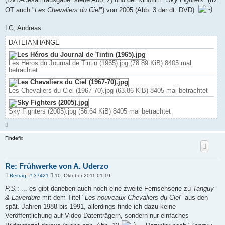
OT auch "
Les Chevaliers du Ciel
") von 2005 (Abb. 3 der dt. DVD).
LG, Andreas
DATEIANHÄNGE
Les Héros du Journal de Tintin (1965).jpg (78.89 KiB) 8405 mal
betrachtet
Les Chevaliers du Ciel (1967-70).jpg (63.86 KiB) 8405 mal betrachtet
Sky Fighters (2005).jpg (56.64 KiB) 8405 mal betrachtet
N
a
c
Findefix
h
o
b
e
n
Re: Frühwerke von A. Uderzo
B
Beitrag: # 37421
10. Oktober 2011 01:19
e
i
P.S.
: ... es gibt daneben auch noch eine zweite Fernsehserie zu
Tanguy
t
& Laverdure
mit dem Titel "
Les nouveaux Chevaliers du Ciel
" aus den
r
a
spät. Jahren 1988 bis 1991, allerdings finde ich dazu keine
g
Veröffentlichung auf Video-Datenträgern, sondern nur einfaches