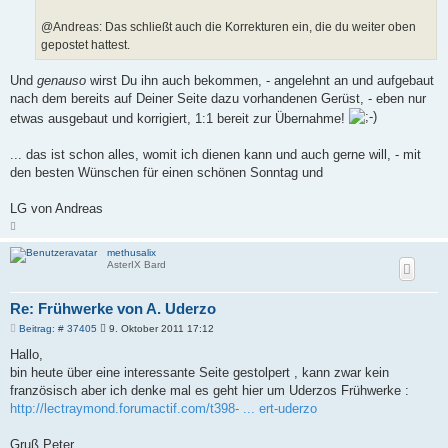
@Andreas: Das schließt auch die Korrekturen ein, die du weiter oben
gepostet hattest.
Und
genauso
wirst Du ihn auch bekommen, - angelehnt an und aufgebaut
nach dem bereits auf Deiner Seite dazu vorhandenen Gerüst, - eben nur
etwas ausgebaut und korrigiert, 1:1 bereit zur Übernahme!
... das ist schon alles, womit ich dienen kann und auch gerne will, - mit
den besten Wünschen für einen schönen Sonntag und
LG von Andreas
N
a
c
methusalix
h
AsterIX Bard
o
b
e
n
Re: Frühwerke von A. Uderzo
B
Beitrag: # 37405
9. Oktober 2011 17:12
e
i
Hallo,
t
bin heute über eine interessante Seite gestolpert , kann zwar kein
r
a
französisch aber ich denke mal es geht hier um Uderzos Frühwerke :
g
http://lectraymond.forumactif.com/t398- ... ert-uderzo
Gruß Peter