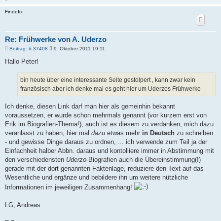
a
c
Findefix
h
o
b
e
n
Re: Frühwerke von A. Uderzo
B
Beitrag: # 37408
9. Oktober 2011 19:11
e
i
Hallo Peter!
t
r
a
bin heute über eine interessante Seite gestolpert , kann zwar kein
g
französisch aber ich denke mal es geht hier um Uderzos Frühwerke
Ich denke, diesen Link darf man hier als gemeinhin bekannt
voraussetzen, er wurde schon mehrmals genannt (vor kurzem erst von
Erik im Biografien-Thema!), auch ist es diesem zu verdanken, mich dazu
veranlasst zu haben, hier mal
dazu
etwas mehr
in Deutsch
zu schreiben
- und gewisse Dinge daraus zu ordnen, ... ich verwende zum Teil ja der
Einfachheit halber Abbn. daraus und kontolliere immer in Abstimmung mit
den verschiedensten
Uderzo
-Biografien auch die Übereinstimmung(!)
gerade mit der dort genannten Faktenlage, reduziere den Text auf das
Wesentliche und ergänze und bebildere ihn um weitere nützliche
Informationen im jeweiligen Zusammenhang!
LG, Andreas