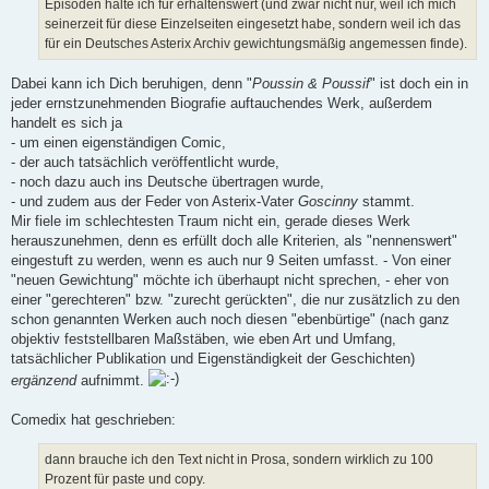
Episoden halte ich für erhaltenswert (und zwar nicht nur, weil ich mich
seinerzeit für diese Einzelseiten eingesetzt habe, sondern weil ich das
für ein Deutsches Asterix Archiv gewichtungsmäßig angemessen finde).
Dabei kann ich Dich beruhigen, denn "
Poussin & Poussif
" ist doch ein in
jeder ernstzunehmenden Biografie auftauchendes Werk, außerdem
handelt es sich ja
- um einen eigenständigen Comic,
- der auch tatsächlich veröffentlicht wurde,
- noch dazu auch ins Deutsche übertragen wurde,
- und zudem aus der Feder von Asterix-Vater
Goscinny
stammt.
Mir fiele im schlechtesten Traum nicht ein, gerade dieses Werk
herauszunehmen, denn es erfüllt doch alle Kriterien, als "nennenswert"
eingestuft zu werden, wenn es auch nur 9 Seiten umfasst. - Von einer
"neuen Gewichtung" möchte ich überhaupt nicht sprechen, - eher von
einer "gerechteren" bzw. "zurecht gerückten", die nur zusätzlich zu den
schon genannten Werken auch noch diesen "ebenbürtige" (nach ganz
objektiv feststellbaren Maßstäben, wie eben Art und Umfang,
tatsächlicher Publikation und Eigenständigkeit der Geschichten)
ergänzend
aufnimmt.
Comedix hat geschrieben:
dann brauche ich den Text nicht in Prosa, sondern wirklich zu 100
Prozent für paste und copy.