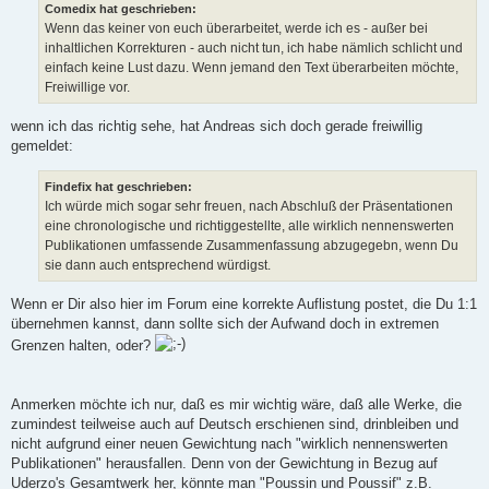
a
Comedix hat geschrieben:
g
Wenn das keiner von euch überarbeitet, werde ich es - außer bei
inhaltlichen Korrekturen - auch nicht tun, ich habe nämlich schlicht und
einfach keine Lust dazu. Wenn jemand den Text überarbeiten möchte,
Freiwillige vor.
wenn ich das richtig sehe, hat Andreas sich doch gerade freiwillig
gemeldet:
Findefix hat geschrieben:
Ich würde mich sogar sehr freuen, nach Abschluß der Präsentationen
eine chronologische und richtiggestellte, alle wirklich nennenswerten
Publikationen umfassende Zusammenfassung abzugegebn, wenn Du
sie dann auch entsprechend würdigst.
Wenn er Dir also hier im Forum eine korrekte Auflistung postet, die Du 1:1
übernehmen kannst, dann sollte sich der Aufwand doch in extremen
Grenzen halten, oder?
Anmerken möchte ich nur, daß es mir wichtig wäre, daß alle Werke, die
zumindest teilweise auch auf Deutsch erschienen sind, drinbleiben und
nicht aufgrund einer neuen Gewichtung nach "wirklich nennenswerten
Publikationen" herausfallen. Denn von der Gewichtung in Bezug auf
Uderzo's Gesamtwerk her, könnte man "Poussin und Poussif" z.B.