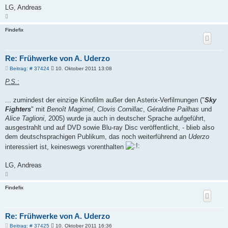
LG, Andreas
N
a
c
Findefix
h
o
b
e
n
Re: Frühwerke von A. Uderzo
B
Beitrag: # 37424
10. Oktober 2011 13:08
e
i
P.S.
:
t
r
a
... zumindest der einzige Kinofilm außer den Asterix-Verfilmungen ("
Sky
g
Fighters
" mit
Benoît Magimel
,
Clovis Cornillac
,
Géraldine Pailhas
und
Alice Taglioni
, 2005) wurde ja auch in deutscher Sprache aufgeführt,
ausgestrahlt und auf DVD sowie Blu-ray Disc veröffentlicht, - blieb also
dem deutschsprachigen Publikum, das noch weiterführend an
Uderzo
interessiert ist, keineswegs vorenthalten
LG, Andreas
N
a
c
Findefix
h
o
b
e
n
Re: Frühwerke von A. Uderzo
B
Beitrag: # 37425
10. Oktober 2011 16:36