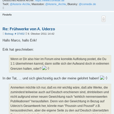
Deutsches Asterix Archiv:
https://www.comedix.de
TwiX:
@Asterix-Archiv
, Mastodon:
@Asterix_Archiv
, Bluesky:
@comedix.de
N
a
c
Findefix
h
o
b
e
n
Re: Frühwerke von A. Uderzo
B
Beitrag: # 37402
9. Oktober 2011 14:42
e
i
Hallo Marco, hallo Erik!
t
r
a
Erik hat geschrieben:
g
Wenn er Dir also hier im Forum eine korrekte Auflistung postet, die Du
1:1 übernehmen kannst, dann sollte sich der Aufwand doch in extremen
Grenzen halten, oder?
In der Tat, ... und sich gleichzeitig auch der meine gelohnt haben!
Anmerken möchte ich nur, daß es mir wichtig wäre, daß alle Werke, die
zumindest teilweise auch auf Deutsch erschienen sind, drinbleiben und
nicht aufgrund einer neuen Gewichtung nach "wirklich nennenswerten
Publikationen" herausfallen. Denn von der Gewichtung in Bezug auf
Uderzo's Gesamtwerk her, könnte man "Poussin und Poussif" z.B.
herausstreichen, aber die eigene Seite zu den auf Deutsch übersetzten