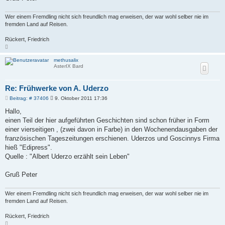
Wer einem Fremdling nicht sich freundlich mag erweisen, der war wohl selber nie im
fremden Land auf Reisen.
Rückert, Friedrich
N
a
c
methusalix
h
AsterIX Bard
o
b
e
n
Re: Frühwerke von A. Uderzo
B
Beitrag: # 37406
9. Oktober 2011 17:36
e
i
Hallo,
t
einen Teil der hier aufgeführten Geschichten sind schon früher in Form
r
a
einer vierseitigen , (zwei davon in Farbe) in den Wochenendausgaben der
g
französischen Tageszeitungen erschienen. Uderzos und Goscinnys Firma
hieß "Edipress".
Quelle : "Albert Uderzo erzählt sein Leben"
Gruß Peter
Wer einem Fremdling nicht sich freundlich mag erweisen, der war wohl selber nie im
fremden Land auf Reisen.
Rückert, Friedrich
N