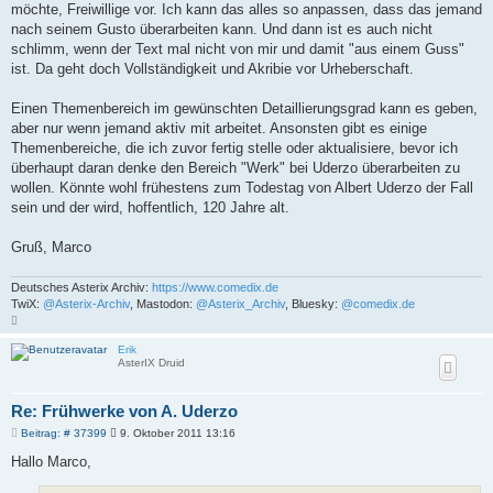
möchte, Freiwillige vor. Ich kann das alles so anpassen, dass das jemand
nach seinem Gusto überarbeiten kann. Und dann ist es auch nicht
schlimm, wenn der Text mal nicht von mir und damit "aus einem Guss"
ist. Da geht doch Vollständigkeit und Akribie vor Urheberschaft.
Einen Themenbereich im gewünschten Detaillierungsgrad kann es geben,
aber nur wenn jemand aktiv mit arbeitet. Ansonsten gibt es einige
Themenbereiche, die ich zuvor fertig stelle oder aktualisiere, bevor ich
überhaupt daran denke den Bereich "Werk" bei Uderzo überarbeiten zu
wollen. Könnte wohl frühestens zum Todestag von Albert Uderzo der Fall
sein und der wird, hoffentlich, 120 Jahre alt.
Gruß, Marco
Deutsches Asterix Archiv:
https://www.comedix.de
TwiX:
@Asterix-Archiv
, Mastodon:
@Asterix_Archiv
, Bluesky:
@comedix.de
N
a
c
Erik
h
AsterIX Druid
o
b
e
n
Re: Frühwerke von A. Uderzo
B
Beitrag: # 37399
9. Oktober 2011 13:16
e
i
Hallo Marco,
t
r