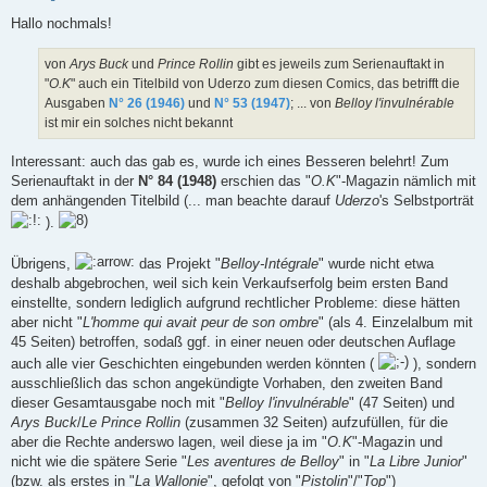
e
i
Hallo nochmals!
t
r
a
von
Arys Buck
und
Prince Rollin
gibt es jeweils zum Serienauftakt in
g
"
O.K
" auch ein Titelbild von Uderzo zum diesen Comics, das betrifft die
Ausgaben
N° 26 (1946)
und
N° 53 (1947)
; ... von
Belloy l'invulnérable
ist mir ein solches nicht bekannt
Interessant: auch das gab es, wurde ich eines Besseren belehrt! Zum
Serienauftakt in der
N° 84 (1948)
erschien das "
O.K
"-Magazin nämlich mit
dem anhängenden Titelbild (... man beachte darauf
Uderzo
's Selbstporträt
).
Übrigens,
das Projekt "
Belloy-Intégrale
" wurde nicht etwa
deshalb abgebrochen, weil sich kein Verkaufserfolg beim ersten Band
einstellte, sondern lediglich aufgrund rechtlicher Probleme: diese hätten
aber nicht "
L'homme qui avait peur de son ombre
" (als 4. Einzelalbum mit
45 Seiten) betroffen, sodaß ggf. in einer neuen oder deutschen Auflage
auch alle vier Geschichten eingebunden werden könnten (
), sondern
ausschließlich das schon angekündigte Vorhaben, den zweiten Band
dieser Gesamtausgabe noch mit "
Belloy l'invulnérable
" (47 Seiten) und
Arys Buck
/
Le Prince Rollin
(zusammen 32 Seiten) aufzufüllen, für die
aber die Rechte anderswo lagen, weil diese ja im "
O.K
"-Magazin und
nicht wie die spätere Serie "
Les aventures de Belloy
" in "
La Libre Junior
"
(bzw. als erstes in "
La Wallonie
", gefolgt von "
Pistolin
"/"
Top
")