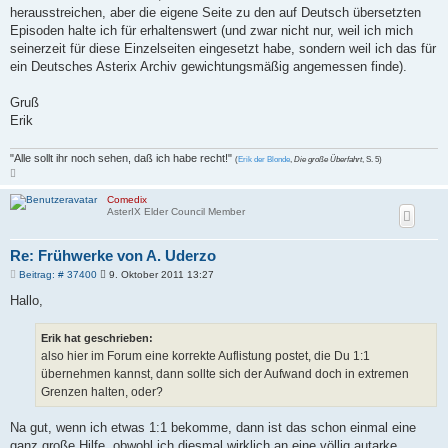
herausstreichen, aber die eigene Seite zu den auf Deutsch übersetzten
Episoden halte ich für erhaltenswert (und zwar nicht nur, weil ich mich
seinerzeit für diese Einzelseiten eingesetzt habe, sondern weil ich das für
ein Deutsches Asterix Archiv gewichtungsmäßig angemessen finde).
Gruß
Erik
"Alle sollt ihr noch sehen, daß ich habe recht!"
(
Erik der Blonde
,
Die große Überfahrt
, S. 5)
N
a
c
Comedix
h
AsterIX Elder Council Member
o
b
e
n
Re: Frühwerke von A. Uderzo
B
Beitrag: # 37400
9. Oktober 2011 13:27
e
i
Hallo,
t
r
a
Erik hat geschrieben:
g
also hier im Forum eine korrekte Auflistung postet, die Du 1:1
übernehmen kannst, dann sollte sich der Aufwand doch in extremen
Grenzen halten, oder?
Na gut, wenn ich etwas 1:1 bekomme, dann ist das schon einmal eine
ganz große Hilfe, obwohl ich diesmal wirklich an eine völlig autarke