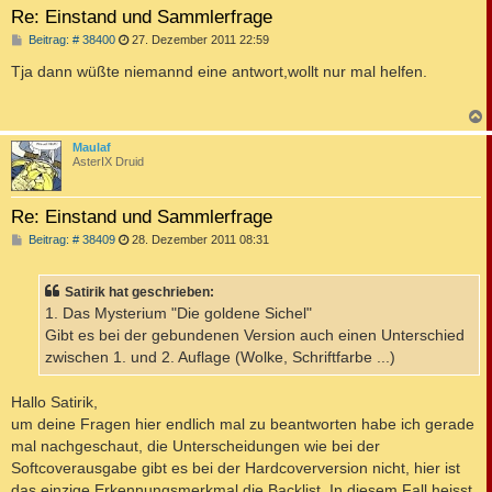
Re: Einstand und Sammlerfrage
B
Beitrag: # 38400
27. Dezember 2011 22:59
e
i
Tja dann wüßte niemannd eine antwort,wollt nur mal helfen.
t
r
a
g
c
Maulaf
AsterIX Druid
Re: Einstand und Sammlerfrage
B
Beitrag: # 38409
28. Dezember 2011 08:31
e
i
t
Satirik hat geschrieben:
r
a
1. Das Mysterium "Die goldene Sichel"
g
Gibt es bei der gebundenen Version auch einen Unterschied
zwischen 1. und 2. Auflage (Wolke, Schriftfarbe ...)
Hallo Satirik,
um deine Fragen hier endlich mal zu beantworten habe ich gerade
mal nachgeschaut, die Unterscheidungen wie bei der
Softcoverausgabe gibt es bei der Hardcoverversion nicht, hier ist
das einzige Erkennungsmerkmal die Backlist. In diesem Fall heisst