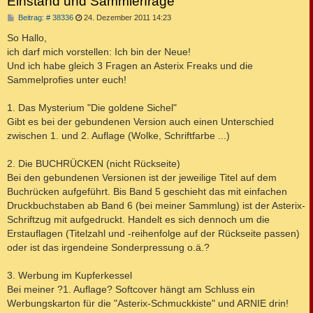
Einstand und Sammlerfrage
B
Beitrag: # 38336
24. Dezember 2011 14:23
e
i
So Hallo,
t
ich darf mich vorstellen: Ich bin der Neue!
r
a
Und ich habe gleich 3 Fragen an Asterix Freaks und die
g
Sammelprofies unter euch!
1. Das Mysterium "Die goldene Sichel"
Gibt es bei der gebundenen Version auch einen Unterschied
zwischen 1. und 2. Auflage (Wolke, Schriftfarbe ...)
2. Die BUCHRÜCKEN (nicht Rückseite)
Bei den gebundenen Versionen ist der jeweilige Titel auf dem
Buchrücken aufgeführt. Bis Band 5 geschieht das mit einfachen
Druckbuchstaben ab Band 6 (bei meiner Sammlung) ist der Asterix-
Schriftzug mit aufgedruckt. Handelt es sich dennoch um die
Erstauflagen (Titelzahl und -reihenfolge auf der Rückseite passen)
oder ist das irgendeine Sonderpressung o.ä.?
3. Werbung im Kupferkessel
Bei meiner ?1. Auflage? Softcover hängt am Schluss ein
Werbungskarton für die "Asterix-Schmuckkiste" und ARNIE drin!