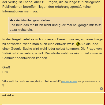
der Verlag ist Ehapa, aber zu Fragen, die so lange zurückliegende
Publikationen betreffen, liegen dort erfahrungsgemäß keine
Informationen mehr vor.
asterixfan hat geschrieben:
und nein das meint ich nicht und guck mal bei google,mir fällz
dazu nichts ein.
In der Regel bietet es sich in diesem Bereich nur an, auf eine Frage
zu antworten, wenn man auch eine Antwort weiß.
Auf die Idee
einer Google-Suche wird wohl jeder selbst kommen. Die Frage von
Satirik ist aber sehr speziell. Die würde wohl nur ein gut informierter
Sammler beantworten können.
Gruß
Erik
"Alle sollt ihr noch sehen, daß ich habe recht!"
(
Erik der Blonde
,
Die große Überfahrt
, S.
5)
c
asterixfan