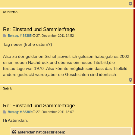
c
asterixfan
Re: Einstand und Sammlerfrage
B
Beitrag: # 38385
27. Dezember 2011 14:52
e
i
Tag neuer (frohe ostern?)
t
r
a
Also zu der goldenen Sichel ,soweit ich gelesen habe,gab es 2002
g
einen neuen Nachdruck,und ebenso ein neues Titelbild,die
Erstauflage war 1970 .Also könnte möglich sein,dass das Titelbild
anders gedruckt wurde,aber die Geschichten sind identisch.
c
Satirik
Re: Einstand und Sammlerfrage
B
Beitrag: # 38389
27. Dezember 2011 18:07
e
i
Hi Asterixfan,
t
r
a
asterixfan hat geschrieben:
g