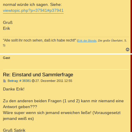
normal würde ich sagen. Siehe:
viewtopic.php?p=37941#p37941
Gruß
Erik
"Alle sollt ihr noch sehen, daß ich habe recht!"
(
Erik der Blonde
,
Die große Überfahrt
, S.
5)
c
Gast
Re: Einstand und Sammlerfrage
B
Beitrag: # 38381
27. Dezember 2011 12:55
e
i
Danke Erik!
t
r
a
Zu den anderen beiden Fragen (1 und 2) kann mir niemand eine
g
Antwort geben???
Wäre super wenn sich jemand erweichen ließe! (Vorausgesetzt
jemand weiß es)
Gruß Satirik