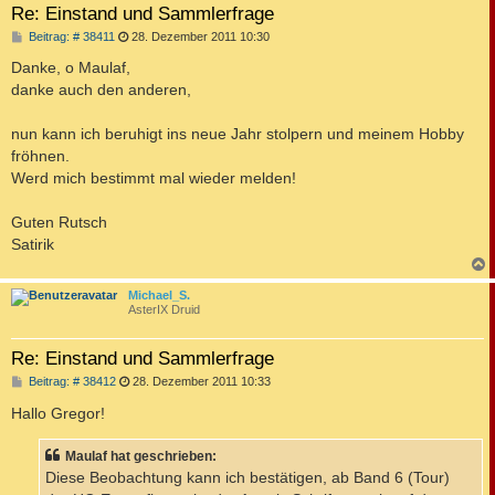
Re: Einstand und Sammlerfrage
B
Beitrag: # 38411
28. Dezember 2011 10:30
e
i
Danke, o Maulaf,
t
danke auch den anderen,
r
a
g
nun kann ich beruhigt ins neue Jahr stolpern und meinem Hobby
fröhnen.
Werd mich bestimmt mal wieder melden!
Guten Rutsch
Satirik
c
Michael_S.
AsterIX Druid
Re: Einstand und Sammlerfrage
B
Beitrag: # 38412
28. Dezember 2011 10:33
e
i
Hallo Gregor!
t
r
a
Maulaf hat geschrieben:
g
Diese Beobachtung kann ich bestätigen, ab Band 6 (Tour)