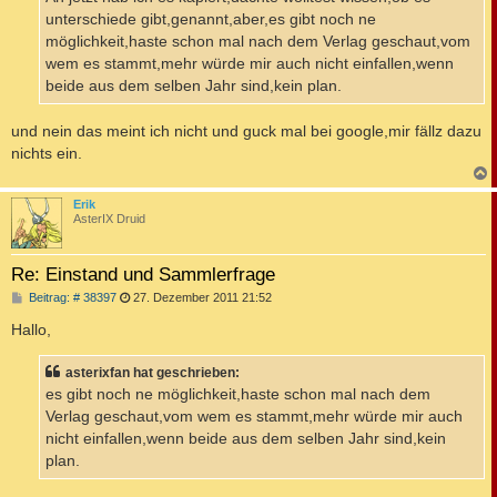
g
unterschiede gibt,genannt,aber,es gibt noch ne
möglichkeit,haste schon mal nach dem Verlag geschaut,vom
wem es stammt,mehr würde mir auch nicht einfallen,wenn
beide aus dem selben Jahr sind,kein plan.
und nein das meint ich nicht und guck mal bei google,mir fällz dazu
nichts ein.
c
Erik
AsterIX Druid
Re: Einstand und Sammlerfrage
B
Beitrag: # 38397
27. Dezember 2011 21:52
e
i
Hallo,
t
r
a
asterixfan hat geschrieben:
g
es gibt noch ne möglichkeit,haste schon mal nach dem
Verlag geschaut,vom wem es stammt,mehr würde mir auch
nicht einfallen,wenn beide aus dem selben Jahr sind,kein
plan.