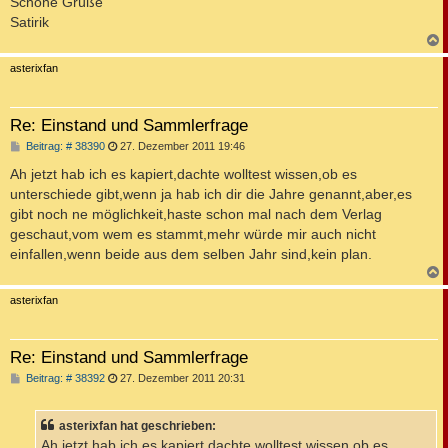
Schöne Grüße
Satirik
c
asterixfan
Re: Einstand und Sammlerfrage
B
Beitrag: # 38390
27. Dezember 2011 19:46
e
i
Ah jetzt hab ich es kapiert,dachte wolltest wissen,ob es
t
unterschiede gibt,wenn ja hab ich dir die Jahre genannt,aber,es
r
a
gibt noch ne möglichkeit,haste schon mal nach dem Verlag
g
geschaut,vom wem es stammt,mehr würde mir auch nicht
einfallen,wenn beide aus dem selben Jahr sind,kein plan.
c
asterixfan
Re: Einstand und Sammlerfrage
B
Beitrag: # 38392
27. Dezember 2011 20:31
e
i
t
asterixfan hat geschrieben:
r
a
Ah jetzt hab ich es kapiert,dachte wolltest wissen,ob es