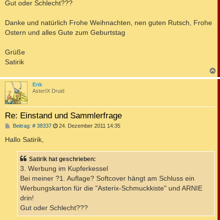
Gut oder Schlecht???
Danke und natürlich Frohe Weihnachten, nen guten Rutsch, Frohe
Ostern und alles Gute zum Geburtstag
Grüße
Satirik
c
Erik
AsterIX Druid
Re: Einstand und Sammlerfrage
B
Beitrag: # 38337
24. Dezember 2011 14:35
e
i
Hallo Satirik,
t
r
a
Satirik hat geschrieben:
g
3. Werbung im Kupferkessel
Bei meiner ?1. Auflage? Softcover hängt am Schluss ein
Werbungskarton für die "Asterix-Schmuckkiste" und ARNIE
drin!
Gut oder Schlecht???