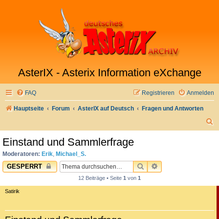
AsterIX - Asterix Information eXchange
FAQ
Registrieren
Anmelden
Hauptseite
Forum
AsterIX auf Deutsch
Fragen und Antworten
S
u
Einstand und Sammlerfrage
c
Moderatoren:
Erik
,
Michael_S.
h
SUCHE
ERWEITERTE SUC
GESPERRT
e
12 Beiträge • Seite
1
von
1
Satirik