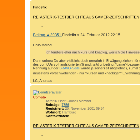
d
i
Findefix
x
RE: ASTERIX-TESTBERICHTE AUS GAMER-ZEITSCHRIFTEN
Z
I
B
Beitrag: # 39351
Findefix
»
24. Februar 2012 22:15
T
e
I
i
Hallo Marco!
E
t
Ich tendiere eher nach kurz und knackig, weil ich die Hinweise 
r
R
a
E
Dann solltest Du aber vielleicht doch ernstlich in Erwägung ziehen, für
g
des von
Uderzo
handsignierten(!) und
nicht
unbedingt "game"-bezogen
N
Nennung auf der
BRAVO-Seite
wurde ja seinerzeit abgelehnt!), zumal 
neuestens vorschwebenden - nur "kurzen und knackigen" Erwähnung 
LG, Andreas
Comedix
AsterIX Elder Council Member
Beiträge:
7756
Registriert:
20. November 2001 09:54
Wohnort:
Hamburg
Kontaktdaten:
K
o
RE: ASTERIX-TESTBERICHTE AUS GAMER-ZEITSCHRIFTEN
n
t
a
Z
k