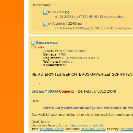
Dateianhänge
c't 22-2008.jpg (37.57 KiB) 45413 mal betrachtet
c't-Artikel in # 22-08.jpg (60.38 KiB) 45413 mal betrach
Comedix
AsterIX Elder Council Member
Beiträge:
7756
Registriert:
20. November 2001 09:54
Wohnort:
Hamburg
Kontaktdaten:
K
o
RE: ASTERIX-TESTBERICHTE AUS GAMER-ZEITSCHRIFTEN
n
t
a
Z
k
I
t
B
Beitrag: # 39344
Comedix
»
24. Februar 2012 20:49
d
T
e
a
I
i
t
Hallo,
e
E
t
n
Findefix hat geschrieben:
ich weiß ja nicht, wie detailliert die 
r
R
v
a
o
Das weiß ich auch noch nicht. Ich tendiere eher nach kurz und knackig, 
E
g
n
N
C
Gruß, Marco
o
Deutsches Asterix Archiv:
https://www.comedix.de
m
TwiX:
@Asterix-Archiv
, Mastodon:
@Asterix_Archiv
, Bluesky:
@comed
e