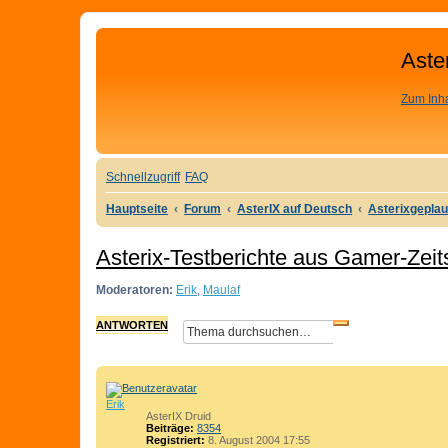
Aste
Zum Inha
Schnellzugriff
FAQ
Hauptseite
Forum
AsterIX auf Deutsch
Asterixgepla
Asterix-Testberichte aus Gamer-Zeits
Moderatoren:
Erik
,
Maulaf
ANTWORTEN
E
S
R
U
W
C
E
H
I
E
Erik
AsterIX Druid
T
Beiträge:
8354
E
Registriert:
8. August 2004 17:55