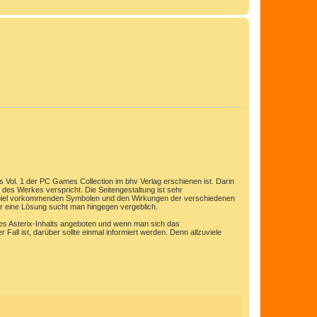
N
a
c
h
o
b
e
n
 Vol. 1 der PC Games Collection im bhv Verlag erschienen ist. Darin
tel des Werkes verspricht. Die Seitengestaltung ist sehr
im Spiel vorkommenden Symbolen und den Wirkungen der verschiedenen
 gar eine Lösung sucht man hingegen vergeblich.
es Asterix-Inhalts angeboten und wenn man sich das
Fall ist, darüber sollte einmal informiert werden. Denn allzuviele