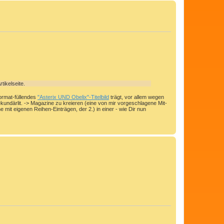
a
c
h
o
b
e
n
tikelseite.
format-füllendes
"Asterix UND Obelix"-Titelbild
trägt, vor allem wegen
kundärlit. -> Magazine zu kreieren (eine von mir vorgeschlagene Mit-
e mit eigenen Reihen-Einträgen, der 2.) in einer - wie Dir nun
N
a
c
h
o
b
e
n