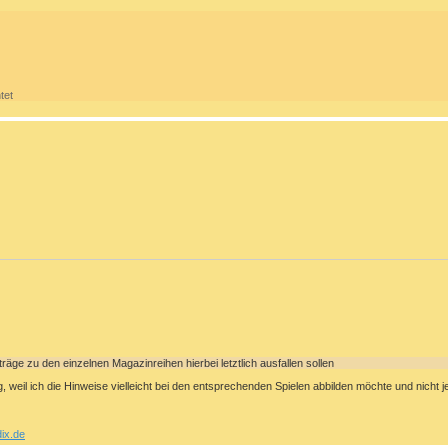
tet
Einträge zu den einzelnen Magazinreihen hierbei letztlich ausfallen sollen
weil ich die Hinweise vielleicht bei den entsprechenden Spielen abbilden möchte und nicht jew
ix.de