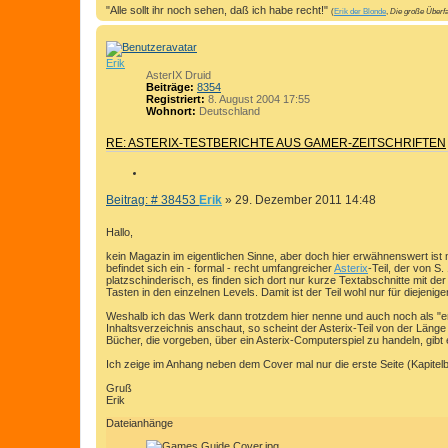
"Alle sollt ihr noch sehen, daß ich habe recht!"
(
Erik der Blonde
,
Die große Überfa
Erik
AsterIX Druid
Beiträge:
8354
Registriert:
8. August 2004 17:55
Wohnort:
Deutschland
RE: ASTERIX-TESTBERICHTE AUS GAMER-ZEITSCHRIFTEN
Z
I
B
Beitrag: # 38453
Erik
»
29. Dezember 2011 14:48
T
e
I
i
Hallo,
E
t
kein Magazin im eigentlichen Sinne, aber doch hier erwähnenswert ist
r
R
befindet sich ein - formal - recht umfangreicher
Asterix
-Teil, der von S.
a
E
platzschinderisch, es finden sich dort nur kurze Textabschnitte mit
g
Tasten in den einzelnen Levels. Damit ist der Teil wohl nur für diejeni
N
Weshalb ich das Werk dann trotzdem hier nenne und auch noch als "e
Inhaltsverzeichnis anschaut, so scheint der Asterix-Teil von der Länge 
Bücher, die vorgeben, über ein Asterix-Computerspiel zu handeln, gibt 
Ich zeige im Anhang neben dem Cover mal nur die erste Seite (Kapitelbeg
Gruß
Erik
Dateianhänge