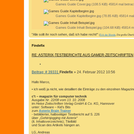
Games Guide Cover.jpg (108.5 KiB) 45814 mal betrac
Games Guide Kapitelbeginn.jpg (78.85 KiB) 45814 mal
Games Guide Inhalt Beispiel.jpg (104.68 KiB) 45814 m
"Alle sollt ihr noch sehen, daß ich habe recht!"
(
Erik der Blonde
,
Die große Überfa
Findefix
RE: ASTERIX-TESTBERICHTE AUS GAMER-ZEITSCHRIFTEN
Z
I
B
Beitrag: # 39331
Findefix
»
24. Februar 2012 10:56
T
e
I
i
Hallo Marco,
E
t
• ich weiß ja nicht, wie detailliert die Einträge zu den einzelnen Magazi
r
R
a
E
c’t – magazin für computer technik
g
Ausgabe
Nr. 22/08 vom 13. 10. 2008
N
im
Heise Zeitschriften Verlag GmbH & Co. KG
, Hannover
unter: Software – Kid’s Bits
zum
Asterix Brain Trainer
- bebilderter, halbseitiger Testbericht auf S. 226
über „
Gehirnjogging mit Asterix
“
(lt. Inhaltsverzeichnis); Titelbild
und Scan des Artikels hängen an.
LG, Andreas