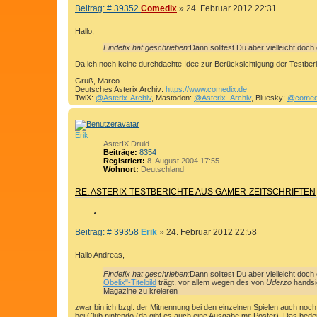
I
t
B
Beitrag: # 39352
Comedix
»
24. Februar 2012 22:31
d
T
e
a
I
i
t
Hallo,
e
E
t
n
Findefix hat geschrieben:
Dann solltest Du aber vielleicht doch 
r
R
v
a
o
Da ich noch keine durchdachte Idee zur Berücksichtigung der Testber
E
g
n
N
C
Gruß, Marco
o
Deutsches Asterix Archiv:
https://www.comedix.de
m
TwiX:
@Asterix-Archiv
, Mastodon:
@Asterix_Archiv
, Bluesky:
@comed
e
d
i
x
Erik
AsterIX Druid
Beiträge:
8354
Registriert:
8. August 2004 17:55
Wohnort:
Deutschland
RE: ASTERIX-TESTBERICHTE AUS GAMER-ZEITSCHRIFTEN
Z
I
B
Beitrag: # 39358
Erik
»
24. Februar 2012 22:58
T
e
I
i
Hallo Andreas,
E
t
r
Findefix hat geschrieben:
Dann solltest Du aber vielleicht doch
R
Obelix"-Titelbild
trägt, vor allem wegen des von
Uderzo
handsi
a
E
Magazine zu kreieren
g
N
zwar bin ich bzgl. der Mitnennung bei den einzelnen Spielen auch noch
bei Club nintendo (da gibt es auch eine Ausgabe mit Poster). Das bedeu