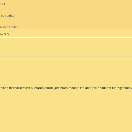
htet
 betrachtet
al betrachtet
hrt
, S. 5)
nreihen hierbei letztlich ausfallen sollen, jedenfalls möchte ich aber die Eckdaten für folgenden