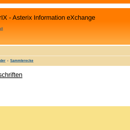
rIX - Asterix Information eXchange
lt
uder
Sammlerecke
chriften