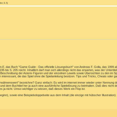
hrt
, S. 5)
 m.E. das Buch "Game Guide - Das offizielle Lösungsbuch" von Andreas F. Golla, das 1999 als
 195 bis S. 205 reicht. Inhaltlich darf man sich allerdings nicht das erwarten, was der Unterti
 der Beschreibung der Asterix-Figuren und der einzelnen Lewels sowie Übersichten zu den 
gen interessant, die das Spiel ohne die Spielanleitung besitzen. Tips und Tricks, Cheats oder
rwähnenswert" bezeichne? Ganz einfach: Es wird im internet immer wieder unter Nennung d
und dem Buchtitel her ja auch eine ausführliche Spielelösung zu beinhalten. Daß dies nicht der 
es ja nicht. Umso wichtiger zu wissen, daß dieses Werk ein Flop ist.
inn), sowie eine Beispielsdoppelseite aus dem Inhalt (die einzige mit hübscher Illustration).