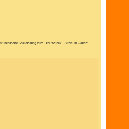
I
E
G
E
 bebilderte Spielelösung zum Titel "Asterix - Streit um Gallien".