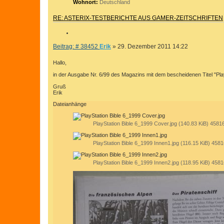
Wohnort:
Deutschland
R
T
RE: ASTERIX-TESTBERICHTE AUS GAMER-ZEITSCHRIFTEN
E
S
Z
U
I
B
Beitrag: # 38452
Erik
»
29. Dezember 2011 14:22
C
T
e
H
I
i
Hallo,
E
E
t
in der Ausgabe Nr. 6/99 des Magazins mit dem bescheidenen Titel "PlaySt
r
R
a
E
Gruß
g
Erik
N
Dateianhänge
PlayStation Bible 6_1999 Cover.jpg (140.83 KiB) 45816
PlayStation Bible 6_1999 Innen1.jpg (116.15 KiB) 4581
PlayStation Bible 6_1999 Innen2.jpg (118.95 KiB) 4581