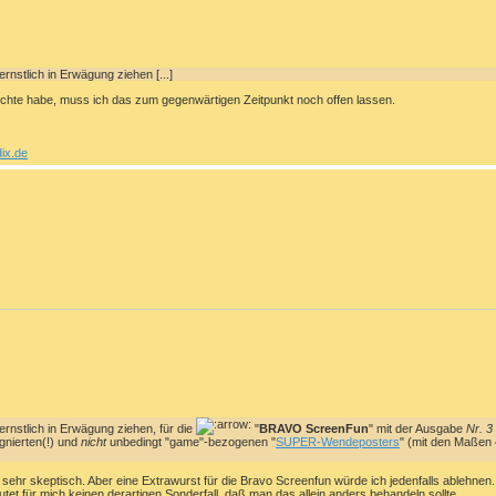
ernstlich in Erwägung ziehen [...]
ichte habe, muss ich das zum gegenwärtigen Zeitpunkt noch offen lassen.
ix.de
 ernstlich in Erwägung ziehen, für die
"
BRAVO ScreenFun
" mit der Ausgabe
Nr. 3
gnierten(!) und
nicht
unbedingt "game"-bezogenen "
SUPER-Wendeposters
" (mit den Maßen 
 sehr skeptisch. Aber eine Extrawurst für die Bravo Screenfun würde ich jedenfalls ablehne
tet für mich keinen derartigen Sonderfall, daß man das allein anders behandeln sollte.