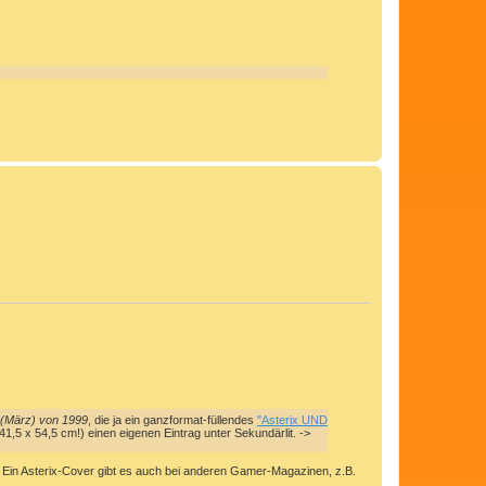
N
a
c
h
o
b
e
n
 (März) von 1999
, die ja ein ganzformat-füllendes
"Asterix UND
41,5 x 54,5 cm!) einen eigenen Eintrag unter Sekundärlit. ->
n. Ein Asterix-Cover gibt es auch bei anderen Gamer-Magazinen, z.B.