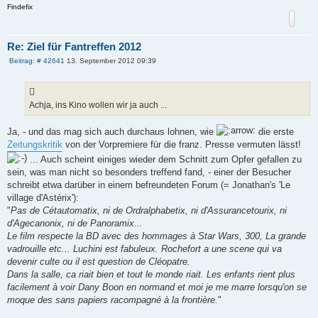
Findefix
Re: Ziel für Fantreffen 2012
B
Beitrag: # 42641
13. September 2012 09:39
e
i
t
r
a
Achja, ins Kino wollen wir ja auch ...
g
Ja, - und das mag sich auch durchaus lohnen, wie
die erste
Zeitungskritik
von der Vorpremiere für die franz. Presse vermuten lässt!
... Auch scheint einiges wieder dem Schnitt zum Opfer gefallen zu
sein, was man nicht so besonders treffend fand, - einer der Besucher
schreibt etwa darüber in einem befreundeten Forum (= Jonathan's 'Le
village d'Astérix'):
"
Pas de Cétautomatix, ni de Ordralphabetix, ni d'Assurancetourix, ni
d'Agecanonix, ni de Panoramix...
Le film respecte la BD avec des hommages à Star Wars, 300, La grande
vadrouille etc... Luchini est fabuleux. Rochefort a une scene qui va
devenir culte ou il est question de Cléopatre.
Dans la salle, ca riait bien et tout le monde riait. Les enfants rient plus
facilement à voir Dany Boon en normand et moi je me marre lorsqu'on se
moque des sans papiers racompagné à la frontière.
"