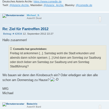
Deutsches Asterix Archiv:
https://www.comedix.de
TwiX:
@Asterix-Archiv
, Mastodon:
@Asterix_Archiv
, Bluesky:
@comedix.de
Michael_S.
AsterIX Druid
Re: Ziel für Fantreffen 2012
B
Beitrag: # 42634
12. September 2012 22:27
e
i
Hallo zusammen!
t
r
a
Comedix hat geschrieben:
g
Freitag ist ankommen [...]. Samstag wohl die Stadt erkunden und
abends dann schön speisen. [...] Und dann am Sonntag zur Saalburg
oder doch lieber am Samstag zur Saalburg und am Sonntag
Stadtführung?
Wo bauen wir denn den Kinobesuch ein? Oder erledigen wir den alle
schon am Donnerstag zu Hause?
MfG
Michael
Batavirix
AsterIX Bard