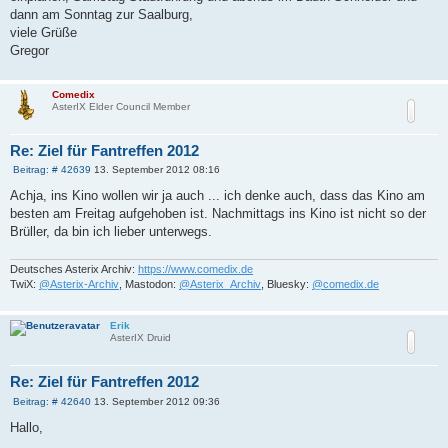
g
dann am Sonntag zur Saalburg,
viele Grüße
Gregor
Comedix
AsterIX Elder Council Member
Re: Ziel für Fantreffen 2012
B
Beitrag: # 42639
13. September 2012 08:16
e
i
Achja, ins Kino wollen wir ja auch ... ich denke auch, dass das Kino am
t
besten am Freitag aufgehoben ist. Nachmittags ins Kino ist nicht so der
r
a
Brüller, da bin ich lieber unterwegs.
g
Deutsches Asterix Archiv:
https://www.comedix.de
TwiX:
@Asterix-Archiv
, Mastodon:
@Asterix_Archiv
, Bluesky:
@comedix.de
Erik
AsterIX Druid
Re: Ziel für Fantreffen 2012
B
Beitrag: # 42640
13. September 2012 09:36
e
i
Hallo,
t