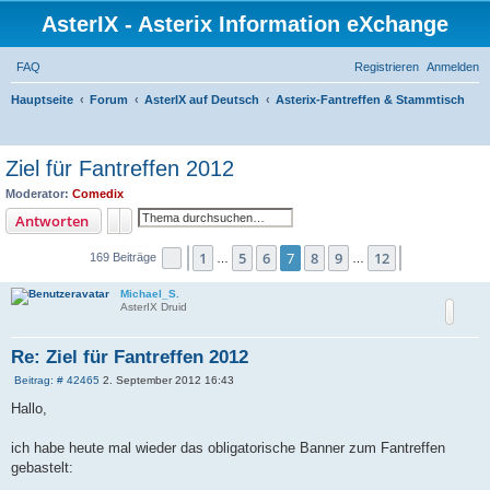
AsterIX - Asterix Information eXchange
FAQ
Registrieren
Anmelden
Hauptseite
Forum
AsterIX auf Deutsch
Asterix-Fantreffen & Stammtisch
S
u
Ziel für Fantreffen 2012
c
Moderator:
Comedix
h
Suche
Erweiterte Suche
Antworten
e
1
5
6
7
8
9
12
Seite
Vorherige
7
von
12
Nächste
169 Beiträge
…
…
Michael_S.
AsterIX Druid
Re: Ziel für Fantreffen 2012
B
Beitrag: # 42465
2. September 2012 16:43
e
i
Hallo,
t
r
a
ich habe heute mal wieder das obligatorische Banner zum Fantreffen
g
gebastelt: