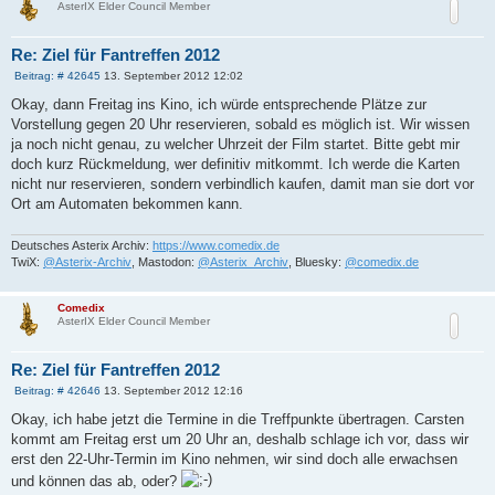
AsterIX Elder Council Member
Re: Ziel für Fantreffen 2012
B
Beitrag: # 42645
13. September 2012 12:02
e
i
Okay, dann Freitag ins Kino, ich würde entsprechende Plätze zur
t
Vorstellung gegen 20 Uhr reservieren, sobald es möglich ist. Wir wissen
r
a
ja noch nicht genau, zu welcher Uhrzeit der Film startet. Bitte gebt mir
g
doch kurz Rückmeldung, wer definitiv mitkommt. Ich werde die Karten
nicht nur reservieren, sondern verbindlich kaufen, damit man sie dort vor
Ort am Automaten bekommen kann.
Deutsches Asterix Archiv:
https://www.comedix.de
TwiX:
@Asterix-Archiv
, Mastodon:
@Asterix_Archiv
, Bluesky:
@comedix.de
Comedix
AsterIX Elder Council Member
Re: Ziel für Fantreffen 2012
B
Beitrag: # 42646
13. September 2012 12:16
e
i
Okay, ich habe jetzt die Termine in die Treffpunkte übertragen. Carsten
t
kommt am Freitag erst um 20 Uhr an, deshalb schlage ich vor, dass wir
r
a
erst den 22-Uhr-Termin im Kino nehmen, wir sind doch alle erwachsen
g
und können das ab, oder?