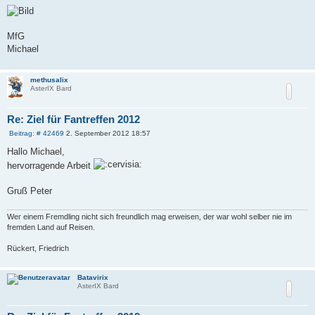
MfG
Michael
methusalix
AsterIX Bard
Re: Ziel für Fantreffen 2012
B
Beitrag: # 42469
2. September 2012 18:57
e
i
Hallo Michael,
t
hervorragende Arbeit
r
a
g
Gruß Peter
Wer einem Fremdling nicht sich freundlich mag erweisen, der war wohl selber nie im
fremden Land auf Reisen.
Rückert, Friedrich
Batavirix
AsterIX Bard