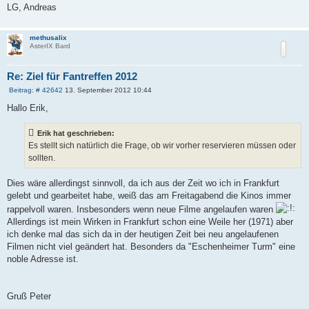
LG, Andreas
methusalix
AsterIX Bard
Re: Ziel für Fantreffen 2012
B
Beitrag: # 42642
13. September 2012 10:44
e
i
Hallo Erik,
t
r
a
Erik hat geschrieben:
g
Es stellt sich natürlich die Frage, ob wir vorher reservieren müssen oder
sollten.
Dies wäre allerdingst sinnvoll, da ich aus der Zeit wo ich in Frankfurt
gelebt und gearbeitet habe, weiß das am Freitagabend die Kinos immer
rappelvoll waren. Insbesonders wenn neue Filme angelaufen waren
Allerdings ist mein Wirken in Frankfurt schon eine Weile her (1971) aber
ich denke mal das sich da in der heutigen Zeit bei neu angelaufenen
Filmen nicht viel geändert hat. Besonders da "Eschenheimer Turm" eine
noble Adresse ist.
Gruß Peter