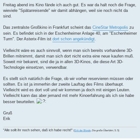
r
a
Freitag abend ins Kino fände ich auch gut. Es war da halt noch die Frage,
g
wieviele "Spätanreisende" wir damit abhängen, weil sie noch nicht da
sind.
Das zentralste Großkino in Frankfurt scheint das
CineStar Metropolis
zu
sein. Es befindet sich in der Eschenheimer Anlage 40, am "Eschenheimer
Turm". Der Asterix-Film ist
dort schon angekündigt
.
Vielleicht wäre es auch sinnvoll, wenn man sich bereits vorhandene 3D-
Brillen mitnimmt, damit man sich dort nicht extra eine neue kaufen muß.
Soweit mir bekannt, sind die ja in allen 3D-Kinos, die diese Art 3D-
Technologie einsetzen, verwendbar.
Es stellt sich natürlich die Frage, ob wir vorher reservieren müssen oder
sollten. Es ist ja immerhin der zweite Lauftag des Films überhaupt.
Vielleicht wird es dort voll und wir kommen ja doch mit einigen Leuten.
Vielleicht kann das aber jemand mit mehr Kinoerfahrung als ich sie habe
besser beurteilen.
Gruß
Erik
"Alle sollt ihr noch sehen, daß ich habe recht!"
(
Erik der Blonde
,
Die große Überfahrt
, S. 5)