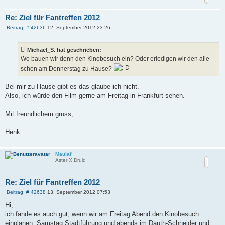
Re: Ziel für Fantreffen 2012
B
Beitrag: # 42636
12. September 2012 23:26
e
i
t
Michael_S. hat geschrieben:
r
a
Wo bauen wir denn den Kinobesuch ein? Oder erledigen wir den alle
g
schon am Donnerstag zu Hause?
Bei mir zu Hause gibt es das glaube ich nicht.
Also, ich würde den Film gerne am Freitag in Frankfurt sehen.
Mit freundlichem gruss,
Henk
Maulaf
AsterIX Druid
Re: Ziel für Fantreffen 2012
B
Beitrag: # 42638
13. September 2012 07:53
e
i
Hi,
t
ich fände es auch gut, wenn wir am Freitag Abend den Kinobesuch
r
a
einplanen, Samstag Stadtführung und abends im Dauth-Schneider und