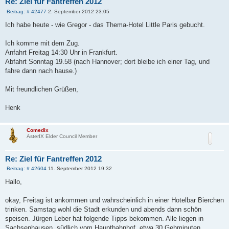
Re: Ziel für Fantreffen 2012
B
Beitrag: # 42477
2. September 2012 23:05
e
i
Ich habe heute - wie Gregor - das Thema-Hotel Little Paris gebucht.
t
r
a
Ich komme mit dem Zug.
g
Anfahrt Freitag 14:30 Uhr in Frankfurt.
Abfahrt Sonntag 19.58 (nach Hannover; dort bleibe ich einer Tag, und
fahre dann nach hause.)
Mit freundlichen Grüßen,
Henk
Comedix
AsterIX Elder Council Member
Re: Ziel für Fantreffen 2012
B
Beitrag: # 42604
11. September 2012 19:32
e
i
Hallo,
t
r
a
okay, Freitag ist ankommen und wahrscheinlich in einer Hotelbar Bierchen
g
trinken. Samstag wohl die Stadt erkunden und abends dann schön
speisen. Jürgen Leber hat folgende Tipps bekommen. Alle liegen in
Sachsenhausen, südlich vom Hauptbahnhof, etwa 30 Gehminuten