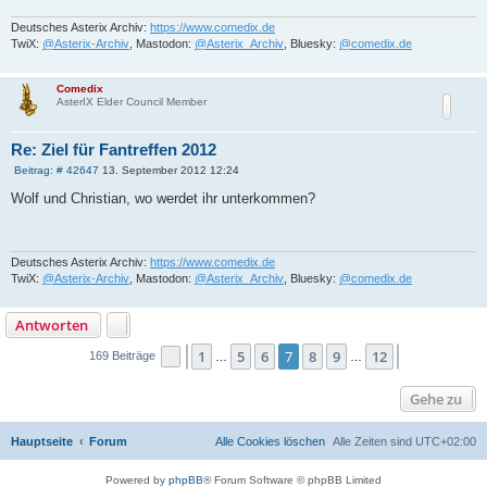
Deutsches Asterix Archiv:
https://www.comedix.de
TwiX:
@Asterix-Archiv
, Mastodon:
@Asterix_Archiv
, Bluesky:
@comedix.de
Comedix
AsterIX Elder Council Member
Re: Ziel für Fantreffen 2012
B
Beitrag: # 42647
13. September 2012 12:24
e
i
Wolf und Christian, wo werdet ihr unterkommen?
t
r
a
g
Deutsches Asterix Archiv:
https://www.comedix.de
TwiX:
@Asterix-Archiv
, Mastodon:
@Asterix_Archiv
, Bluesky:
@comedix.de
Antworten
1
5
6
7
8
9
12
Seite
Vorherige
7
von
12
Nächste
169 Beiträge
…
…
Gehe zu
Hauptseite
Forum
Alle Cookies löschen
Alle Zeiten sind
UTC+02:00
Powered by
phpBB
® Forum Software © phpBB Limited