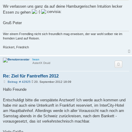
Wir verlassen uns ganz da auf deine Hamburgerischen Intuition lecker
Essen zu gehen
Gruß Peter
Wer einem Fremdling nicht sich freundlich mag erweisen, der war wohl selber nie im
fremden Land auf Reisen.
Rückert, Friedrich
Iwan
AsterIX Druid
Re: Ziel für Fantreffen 2012
B
Beitrag: # 42925
20. September 2012 18:09
e
i
Hallo Freunde
t
r
a
Entschuldigt bitte die verspätete Anztwort! Ich werde auch kommen und
g
habe mir auch eine Unterkunft in Frankfurt reserviert, im InterCity-Hotel
am Hauptbahnhof. Allerdings werde ich aller Voraussicht nach noch am
Samstag abends in die Schweiz zurückreisen, nach dem Bankett -
vorausgesetzt, das ist verkehrstechnisch machbar.
Viele Grüße