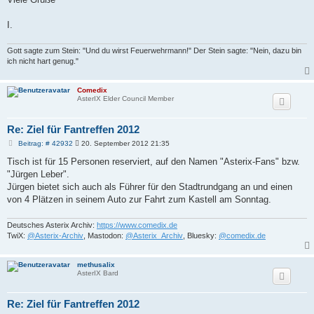
I.
Gott sagte zum Stein: "Und du wirst Feuerwehrmann!" Der Stein sagte: "Nein, dazu bin
ich nicht hart genug."
Comedix
AsterIX Elder Council Member
Re: Ziel für Fantreffen 2012
B
Beitrag: # 42932
20. September 2012 21:35
e
i
Tisch ist für 15 Personen reserviert, auf den Namen "Asterix-Fans" bzw.
t
"Jürgen Leber".
r
a
Jürgen bietet sich auch als Führer für den Stadtrundgang an und einen
g
von 4 Plätzen in seinem Auto zur Fahrt zum Kastell am Sonntag.
Deutsches Asterix Archiv:
https://www.comedix.de
TwiX:
@Asterix-Archiv
, Mastodon:
@Asterix_Archiv
, Bluesky:
@comedix.de
methusalix
AsterIX Bard
Re: Ziel für Fantreffen 2012