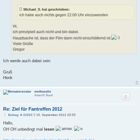
a
g
Michael_S. hat geschrieben:
ich habe auch nichts gegen 22:00 Uhr einzuwenden
Hi,
ich prinzipiell auch nicht und bin dabei.
Hauptsache ist, dass der Film dann nicht einschläfernd ist
Viele Grüße
Gregor
Ich werde auch dabei sein
Gruß
Henk
methusalix
AsterIX Bard
Re: Ziel für Fantreffen 2012
B
Beitrag: # 42693
15. September 2012 20:55
e
i
Hallo,
t
OH OH unbedingt mal
lesen
r
a
g