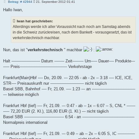
B
Beitrag: # 42944
21. September 2012 01:41
e
i
Hallo Iwan,
t
r
a
Iwan hat geschrieben:
g
Allerdings werde ich aller Voraussicht nach noch am Samstag abends
in die Schweiz zurückreisen, nach dem Bankett - vorausgesetzt, das ist
verkehrstechnisch machbar.
Nun, das ist "
verkehrstechnisch
" machbar
:
Halt ----------------------- Datum -------- Zeit--------- Um----- Dauer---- Produkte---
----- Preis-------------------------------------- Verkehrstage
Frankfurt(Main)Hbf ---- Do, 20.09. --- 22:05 - ab - 2x -- 3:18 ---- ICE, ICE,
STR---- Preisauskunft nur --------------------------- nicht täglich
Basel SBB, Bahnhof ---- Fr, 21.09. ---- 1:23 --- an -----------------------------------
--- teilweise möglich
Frankfurt Hbf (tief) ---- Fr, 21.09. --- 0:47 - ab -- 1x -- 6:07 -- S, CNL * -------
----- 72,20 EUR (2. Kl.), 116,80 EUR (1. Kl.) --- nicht täglich
Basel SBB -------------------------------- 6:54 - an ------------------------------------------
Normalpreis international
Frankfurt Hbf (tief) ---- Fr, 21.09. --- 0:49 -- ab -- 2x -- 6:05 S, IC --------------