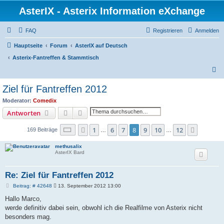
AsterIX - Asterix Information eXchange
FAQ
Registrieren
Anmelden
Hauptseite
Forum
AsterIX auf Deutsch
Asterix-Fantreffen & Stammtisch
S
u
Ziel für Fantreffen 2012
c
Moderator:
Comedix
h
Suche
Erweiterte Suche
Antworten
e
Seite
8
von
12
1
6
7
8
9
10
12
Vorherige
Nächste
169 Beiträge
…
…
methusalix
AsterIX Bard
Re: Ziel für Fantreffen 2012
B
Beitrag: # 42648
13. September 2012 13:00
e
i
Hallo Marco,
t
werde definitiv dabei sein, obwohl ich die Realfilme von Asterix nicht
r
a
besonders mag.
g