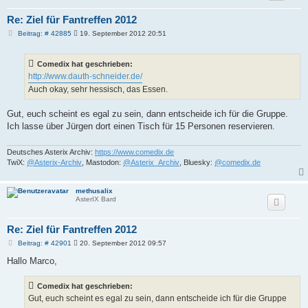
Re: Ziel für Fantreffen 2012
B
Beitrag: # 42885
19. September 2012 20:51
e
i
t
Comedix hat geschrieben:
r
a
http://www.dauth-schneider.de/
g
Auch okay, sehr hessisch, das Essen.
Gut, euch scheint es egal zu sein, dann entscheide ich für die Gruppe.
Ich lasse über Jürgen dort einen Tisch für 15 Personen reservieren.
Deutsches Asterix Archiv:
https://www.comedix.de
TwiX:
@Asterix-Archiv
, Mastodon:
@Asterix_Archiv
, Bluesky:
@comedix.de
methusalix
AsterIX Bard
Re: Ziel für Fantreffen 2012
B
Beitrag: # 42901
20. September 2012 09:57
e
i
Hallo Marco,
t
r
a
Comedix hat geschrieben:
g
Gut, euch scheint es egal zu sein, dann entscheide ich für die Gruppe