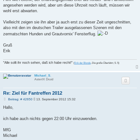
angesehen werden wird, aber um diese Uhrzeit noch läuft, müssen wir
wohl erst abwarten.
Vielleicht zeigen sie ihn aber ja auch erst zu dieser Zeit ungeschnitten,
also mit den im deutschen Trailer ausgelassenen Szenen mit den
zermatschten Hunden und Grautvornix' Fensterflug.
Gruß
Erik
"Alle sollt ihr noch sehen, daß ich habe recht!"
(
Erik der Blonde
,
Die große Überfahrt
, S. 5)
Michael_S.
AsterIX Druid
Re: Ziel für Fantreffen 2012
B
Beitrag: # 42650
13. September 2012 15:32
e
i
Hallo,
t
r
a
ich habe auch nichts gegen 22:00 Uhr einzuwenden.
g
MfG
Michael