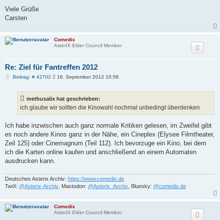
Viele Grüße
Carsten
Comedix
AsterIX Elder Council Member
Re: Ziel für Fantreffen 2012
B
Beitrag: # 42702
16. September 2012 10:56
e
i
t
methusalix hat geschrieben:
r
a
ich glaube wir sollten die Kinowahl nochmal unbedingt überdenken
g
Ich habe inzwischen auch ganz normale Kritiken gelesen, im Zweifel gibt
es noch andere Kinos ganz in der Nähe, ein Cineplex (Elysee Filmtheater,
Zeil 125) oder Cinemagnum (Teil 112). Ich bevorzuge ein Kino, bei dem
ich die Karten online kaufen und anschließend an einem Automaten
ausdrucken kann.
Deutsches Asterix Archiv:
https://www.comedix.de
TwiX:
@Asterix-Archiv
, Mastodon:
@Asterix_Archiv
, Bluesky:
@comedix.de
Comedix
AsterIX Elder Council Member