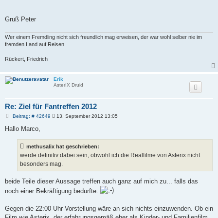
Gruß Peter
Wer einem Fremdling nicht sich freundlich mag erweisen, der war wohl selber nie im
fremden Land auf Reisen.
Rückert, Friedrich
Erik
AsterIX Druid
Re: Ziel für Fantreffen 2012
B
Beitrag: # 42649
13. September 2012 13:05
e
i
Hallo Marco,
t
r
a
methusalix hat geschrieben:
g
werde definitiv dabei sein, obwohl ich die Realfilme von Asterix nicht
besonders mag.
beide Teile dieser Aussage treffen auch ganz auf mich zu... falls das
noch einer Bekräftigung bedurfte.
Gegen die 22:00 Uhr-Vorstellung wäre an sich nichts einzuwenden. Ob ein
Film wie Asterix, der erfahrungsgemäß eher als Kinder- und Familienfilm