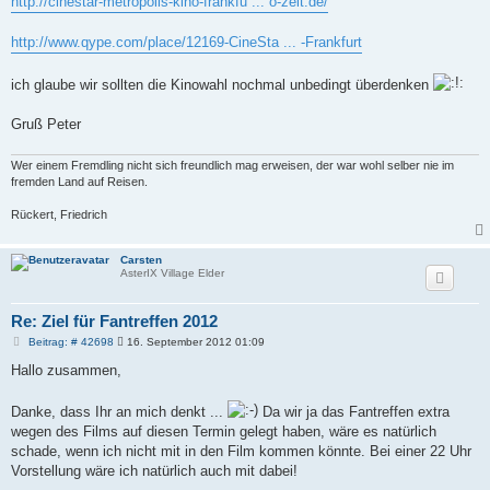
http://cinestar-metropolis-kino-frankfu ... o-zeit.de/
http://www.qype.com/place/12169-CineSta ... -Frankfurt
ich glaube wir sollten die Kinowahl nochmal unbedingt überdenken
Gruß Peter
Wer einem Fremdling nicht sich freundlich mag erweisen, der war wohl selber nie im
fremden Land auf Reisen.
Rückert, Friedrich
Carsten
AsterIX Village Elder
Re: Ziel für Fantreffen 2012
B
Beitrag: # 42698
16. September 2012 01:09
e
i
Hallo zusammen,
t
r
a
Danke, dass Ihr an mich denkt ...
Da wir ja das Fantreffen extra
g
wegen des Films auf diesen Termin gelegt haben, wäre es natürlich
schade, wenn ich nicht mit in den Film kommen könnte. Bei einer 22 Uhr
Vorstellung wäre ich natürlich auch mit dabei!