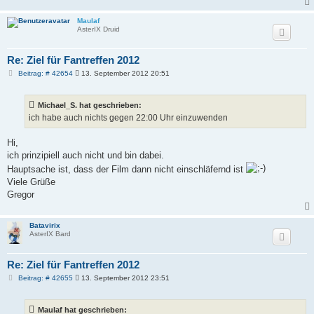
Maulaf
AsterIX Druid
Re: Ziel für Fantreffen 2012
B
Beitrag: # 42654
13. September 2012 20:51
e
i
t
Michael_S. hat geschrieben:
r
a
ich habe auch nichts gegen 22:00 Uhr einzuwenden
g
Hi,
ich prinzipiell auch nicht und bin dabei.
Hauptsache ist, dass der Film dann nicht einschläfernd ist
Viele Grüße
Gregor
Batavirix
AsterIX Bard
Re: Ziel für Fantreffen 2012
B
Beitrag: # 42655
13. September 2012 23:51
e
i
t
Maulaf hat geschrieben:
r