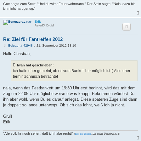
Gott sagte zum Stein: "Und du wirst Feuerwehrmann!" Der Stein sagte: "Nein, dazu bin
ich nicht hart genug."
Erik
AsterIX Druid
Re: Ziel für Fantreffen 2012
B
Beitrag: # 42948
21. September 2012 18:10
e
i
Hallo Christian,
t
r
a
Iwan hat geschrieben:
g
ich hatte eher gemeint, ob es vom Bankett her möglich ist :) Also eher
termintechnisch betrachtet
naja, wenn das Festbankett um 19:30 Uhr erst beginnt, wird das mit dem
Zug um 22:05 Uhr möglicherweise etwas knapp. Bekommen würdest Du
ihn aber wohl, wenn Du es darauf anlegst. Diese späteren Züge sind dann
ja doppelt so lange unterwegs. Ob sich das lohnt, weiß ich ja nicht.
Gruß
Erik
"Alle sollt ihr noch sehen, daß ich habe recht!"
(
Erik der Blonde
,
Die große Überfahrt
, S. 5)