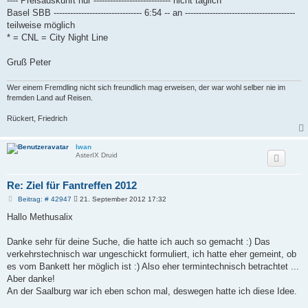
---- Preisauskunft nur ---------------------------- nicht täglich
Basel SBB -------------------------------- 6:54 -- an ----------------------------------------
teilweise möglich
* = CNL = City Night Line
Gruß Peter
Wer einem Fremdling nicht sich freundlich mag erweisen, der war wohl selber nie im
fremden Land auf Reisen.
Rückert, Friedrich
Iwan
AsterIX Druid
Re: Ziel für Fantreffen 2012
B
Beitrag: # 42947
21. September 2012 17:32
e
i
Hallo Methusalix
t
r
a
Danke sehr für deine Suche, die hatte ich auch so gemacht :) Das
g
verkehrstechnisch war ungeschickt formuliert, ich hatte eher gemeint, ob
es vom Bankett her möglich ist :) Also eher termintechnisch betrachtet ...
Aber danke!
An der Saalburg war ich eben schon mal, deswegen hatte ich diese Idee.