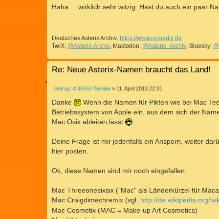
T
i
Haha ... wirklich sehr witzig. Hast du auch ein paar N
I
t
r
E
a
R
g
Deutsches Asterix Archiv:
https://www.comedix.de
E
TwiX:
@Asterix-Archiv
, Mastodon:
@Asterix_Archiv
, Bluesky:
@
N
Re: Neue Asterix-Namen braucht das Land!
Z
B
Beitrag: # 45953
Terraix
»
11. April 2013 22:31
I
e
T
i
Danke
Wenn die Namen für Pikten wie bei Mac Teefür
I
t
Betriebssystem von Apple ein, aus dem sich der Nam
r
E
a
Mac Osix ableiten lässt
R
g
E
Deine Frage ist mir jedenfalls ein Ansporn, weiter d
N
hier posten.
Ok, diese Namen sind mir noch eingefallen:
Mac Threeonesixsix ("Mac" als Länderkürzel für Ma
Mac Craigdimechremix (vgl.
http://de.wikipedia.org/
Mac Cosmetix (MAC = Make-up Art Cosmetics)