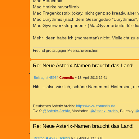
Mac Htdochnix
Mac Hmirkeinuvorfürnix
Mac Fragenkostnix (okay, nicht ganz so kreativ, aber w
Mac Eurythmix (nach dem Gesangsduo "Eurythmics", d
Mac Gyverworksforphoenix (MacGyver arbeitet für di
Mehr Ideen habe ich (momentan) nicht. Vielleicht zu
Freund großzügiger Meerschweinchen
Re: Neue Asterix-Namen braucht das Land!
Z
B
Beitrag: # 45964
Comedix
»
13. April 2013 12:41
I
e
T
i
Hihi ... also wirklich, schöne Namen mit Hintersinn, di
I
t
r
E
a
R
g
Deutsches Asterix Archiv:
https://www.comedix.de
E
TwiX:
@Asterix-Archiv
, Mastodon:
@Asterix_Archiv
, Bluesky:
@
N
Re: Neue Asterix-Namen braucht das Land!
Z
B
Beitrag: # 45966
Terraix
»
13. April 2013 13:10
I