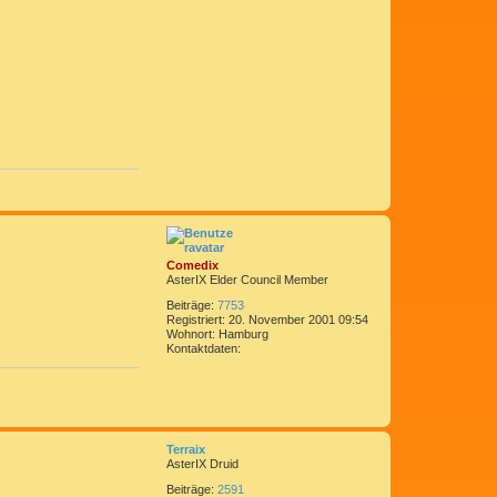
N
a
c
h
o
Comedix
b
AsterIX Elder Council Member
e
n
Beiträge:
7753
Registriert:
20. November 2001 09:54
Wohnort:
Hamburg
K
Kontaktdaten:
o
n
t
a
N
k
a
t
c
d
Terraix
h
a
AsterIX Druid
o
t
Beiträge:
2591
b
e