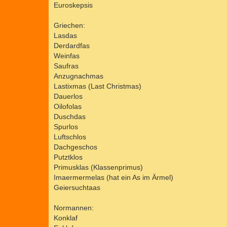
Euroskepsis
Griechen:
Lasdas
Derdardfas
Weinfas
Saufras
Anzugnachmas
Lastixmas (Last Christmas)
Dauerlos
Oilofolas
Duschdas
Spurlos
Luftschlos
Dachgeschos
Putztklos
Primusklas (Klassenprimus)
Imaermermelas (hat ein As im Ärmel)
Geiersuchtaas
Normannen:
Konklaf