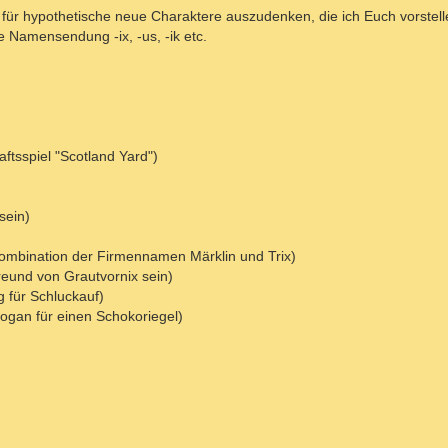
ür hypothetische neue Charaktere auszudenken, die ich Euch vorstell
e Namensendung -ix, -us, -ik etc.
ftsspiel "Scotland Yard")
sein)
 Kombination der Firmennamen Märklin und Trix)
Freund von Grautvornix sein)
g für Schluckauf)
logan für einen Schokoriegel)