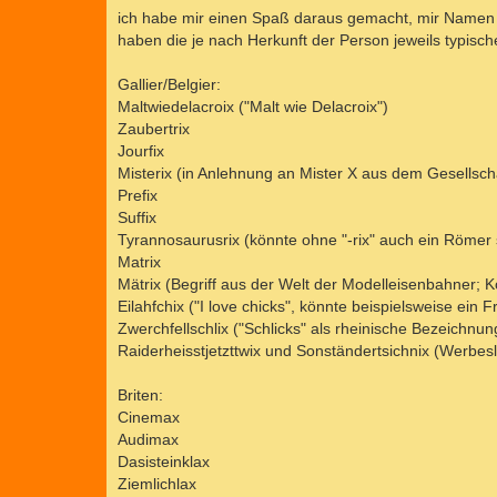
E
T
a
ich habe mir einen Spaß daraus gemacht, mir Namen f
R
g
E
haben die je nach Herkunft der Person jeweils typisch
E
S
N
U
Gallier/Belgier:
C
Maltwiedelacroix ("Malt wie Delacroix")
H
Zaubertrix
E
Jourfix
Misterix (in Anlehnung an Mister X aus dem Gesellscha
Prefix
Suffix
Tyrannosaurusrix (könnte ohne "-rix" auch ein Römer 
Matrix
Mätrix (Begriff aus der Welt der Modelleisenbahner;
Eilahfchix ("I love chicks", könnte beispielsweise ein 
Zwerchfellschlix ("Schlicks" als rheinische Bezeichnun
Raiderheisstjetzttwix und Sonständertsichnix (Werbes
Briten:
Cinemax
Audimax
Dasisteinklax
Ziemlichlax