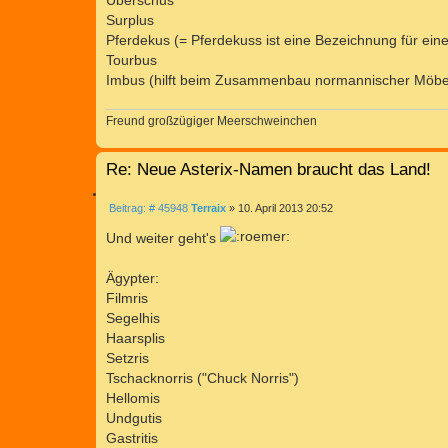
Überschus
Surplus
Pferdekus (= Pferdekuss ist eine Bezeichnung für ein
Tourbus
Imbus (hilft beim Zusammenbau normannischer Möbe
Freund großzügiger Meerschweinchen
Re: Neue Asterix-Namen braucht das Land!
Z
B
Beitrag: # 45948
Terraix
»
10. April 2013 20:52
I
e
T
i
Und weiter geht's
I
t
r
E
a
Ägypter:
R
g
Filmris
E
Segelhis
N
Haarsplis
Setzris
Tschacknorris ("Chuck Norris")
Hellomis
Undgutis
Gastritis