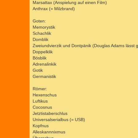
Marsattax (Anspielung auf einen Film)
Anthrax (= Milzbrand)
Goten:
Memorystik
Schachlik
Domblik
Zweiundvierzik und Dontpänik (Douglas Adams lässt
Doppelklik
Bösblik
Adrenalinkik
Gotik
Germanistik
Römer:
Hexenschus
Luftikus
Cocosnus
Jetztistaberschlus
Universalserialbus (= USB)
Kopfnus
Alleskannnixmus