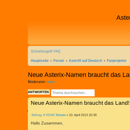
Aste
Schnellzugriff
FAQ
Hauptseite
Forum
AsterIX auf Deutsch
Fanprojekte
Neue Asterix-Namen braucht das La
Moderator:
Iwan
S
E
ANTWORTEN
U
R
Neue Asterix-Namen braucht das Land!
C
W
H
E
Z
E
I
B
Beitrag: # 45946
Terraix
»
10. April 2013 20:38
I
T
e
T
i
Hallo Zusammen,
E
I
t
R
r