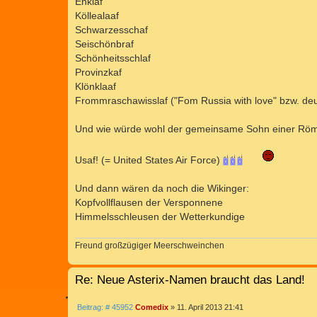
Enklaf
Köllealaaf
Schwarzesschaf
Seischönbraf
Schönheitsschlaf
Provinzkaf
Klönklaaf
Frommraschawisslaf ("Fom Russia with love" bzw. deu
Und wie würde wohl der gemeinsame Sohn einer Röm
Usaf! (= United States Air Force)
Und dann wären da noch die Wikinger:
Kopfvollflausen der Versponnene
Himmelsschleusen der Wetterkundige
Freund großzügiger Meerschweinchen
Re: Neue Asterix-Namen braucht das Land!
Z
B
Beitrag: # 45952
Comedix
»
11. April 2013 21:41
I
e