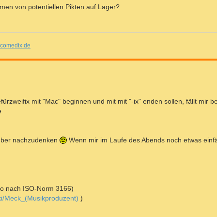
amen von potentiellen Pikten auf Lager?
comedix.de
zweifix mit "Mac" beginnen und mit mit "-ix" enden sollen, fällt mir be
e
arüber nachzudenken
Wenn mir im Laufe des Abends noch etwas einfäl
cao nach ISO-Norm 3166)
wiki/Meck_(Musikproduzent)
)