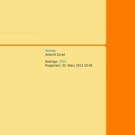
N
a
c
Terraix
h
AsterIX Druid
o
Beiträge:
2591
b
Registriert:
30. März 2013 18:48
e
n