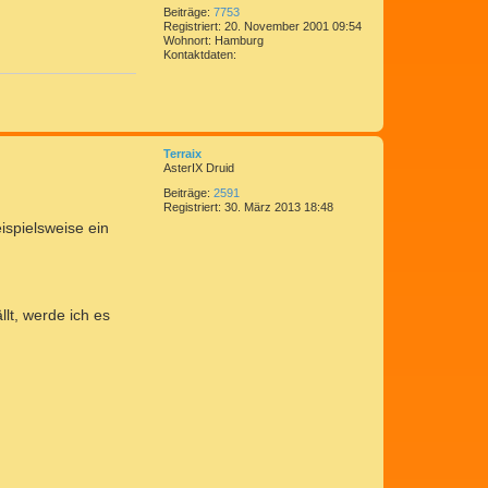
n
Beiträge:
7753
Registriert:
20. November 2001 09:54
Wohnort:
Hamburg
K
Kontaktdaten:
o
n
t
a
N
k
a
t
c
d
Terraix
h
a
AsterIX Druid
o
t
Beiträge:
2591
b
e
Registriert:
30. März 2013 18:48
e
n
n
v
ispielsweise ein
o
n
C
o
m
e
lt, werde ich es
d
i
x