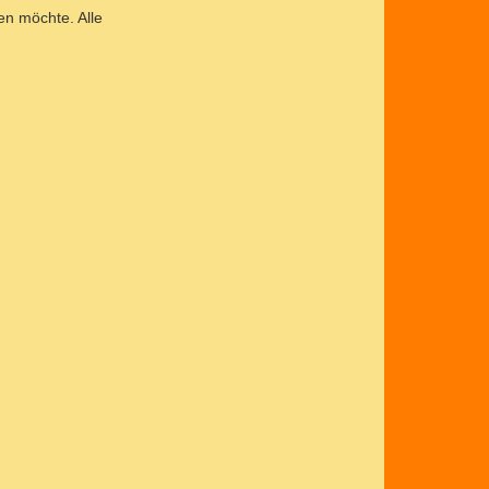
en möchte. Alle
N
1
6