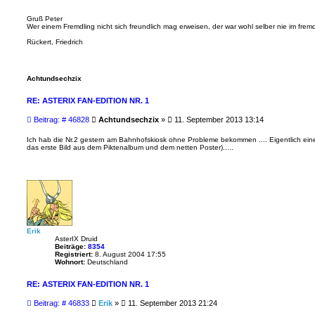
g
Gruß Peter
Wer einem Fremdling nicht sich freundlich mag erweisen, der war wohl selber nie im fre
Rückert, Friedrich
Achtundsechzix
RE: ASTERIX FAN-EDITION NR. 1
B
Beitrag: # 46828
Achtundsechzix
»
11. September 2013 13:14
e
i
Ich hab die Nr.2 gestern am Bahnhofskiosk ohne Probleme bekommen .... Eigentlich eine 
das erste Bild aus dem Piktenalbum und dem netten Poster).....
t
r
a
g
Erik
AsterIX Druid
Beiträge:
8354
Registriert:
8. August 2004 17:55
Wohnort:
Deutschland
RE: ASTERIX FAN-EDITION NR. 1
B
Beitrag: # 46833
Erik
»
11. September 2013 21:24
e