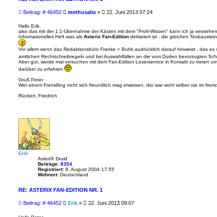
B
Beitrag: # 46450
methusalix
»
22. Juni 2013 07:24
e
i
Hallo Erik,
also das mit der 1:1-Übernahme der Kästen mit dem "Profi-Wissen" kann ich ja verstehen 
t
Informationelles Heft was als
Asterix Fan-Edition
deklariert ist , die gleichen Texbaust
r
a
Vor allem wenn das Redaktionsbüro Franke + Buhk audrücklich darauf hinweist , das es
g
amtlichen Rechtschreibregeln und bei Auswahlfällen an die vom Duden bevorzugten Sch
Aber gut, werde mal versuchen mit dem Fan-Edition Leserservice in Kontakt zu treten um 
darüber zu erfahren
Gruß Peter
Wer einem Fremdling nicht sich freundlich mag erweisen, der war wohl selber nie im fre
Rückert, Friedrich
Erik
AsterIX Druid
Beiträge:
8354
Registriert:
8. August 2004 17:55
Wohnort:
Deutschland
RE: ASTERIX FAN-EDITION NR. 1
B
Beitrag: # 46452
Erik
»
22. Juni 2013 09:07
e
i