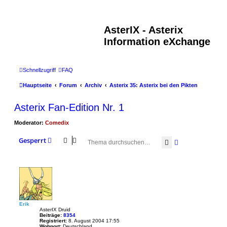
AsterIX - Asterix
Information eXchange
Schnellzugriff
FAQ
Hauptseite
Forum
Archiv
Asterix 35: Asterix bei den Pikten
Asterix Fan-Edition Nr. 1
Moderator:
Comedix
Gesperrt
Suche
Erweiterte Suc
Erik
AsterIX Druid
Beiträge:
8354
Registriert:
8. August 2004 17:55
Wohnort:
Deutschland