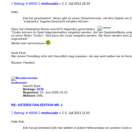
B
Beitrag: # 46502
methusalix
»
3. Juli 2013 16:24
e
i
Hallo,
t
Erik hat geschrieben:
Hierzu gibt es einen Gutscheincode, mit dem Spieler ein (
r
"exklusives" Ingame-Geschenk erhalten können
a
g
Dazu hat Christopher Bünte vom ECC folgendes geschrieben :
"Codes können im Spiel folgendermaßen eingelöst werden: Auf der Spieloberfläche unten
es einen Reiter "Codes". Dort kann der Code eingelöst werden. Die Items werden dem S
zugeschickt"
Werde mal nachschauen
Gruß Peter
Wer einem Fremdling nicht sich freundlich mag erweisen, der war wohl selber nie im fre
Rückert, Friedrich
methusalix
AsterIX Bard
Beiträge:
5236
Registriert:
23. Juni 2006 20:15
Wohnort:
OWL
RE: ASTERIX FAN-EDITION NR. 1
B
Beitrag: # 46509
methusalix
»
5. Juli 2013 11:53
e
i
Hallo Erik,
t
Erik hat geschrieben:
[Ob hier wirklich in jedem Heftexemplar ein anderer Code ei
r