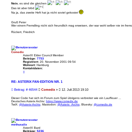
a
Nein
, es sind die gleichen
g
Das ist aber blöd
Na ja, das zweite Heft hat ja nicht soviel gekostet
Gruß Peter
Wer einem Fremdling nicht sich freundlich mag erweisen, der war wohl selber nie im fre
Rückert, Friedrich
Comedix
AsterIX Elder Council Member
Beiträge:
7753
Registriert:
20. November 2001 09:54
Wohnort:
Hamburg
Kontaktdaten:
K
o
n
t
RE: ASTERIX FAN-EDITION NR. 1
a
k
B
Beitrag: # 46544
Comedix
»
12. Juli 2013 19:10
t
e
d
a
i
Dieser Code hat sich im Forum zum Spiel übrigens verbreitet wie ein Lauffeuer ...
t
Deutsches Asterix Archiv:
https://www.comedix.de
t
e
TwiX:
@Asterix-Archiv
, Mastodon:
@Asterix_Archiv
, Bluesky:
@comedix.de
r
n
a
v
o
g
n
C
o
methusalix
m
AsterIX Bard
e
Beiträge:
5236