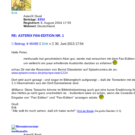
Erik
AsterIX Druid
Beiträge:
8354
Registriert:
8. August 2004 17:55
Wohnort:
Deutschland
RE: ASTERIX FAN-EDITION NR. 1
B
Beitrag: # 46498
Erik
»
30. Juni 2013 17:54
e
i
Hallo Peter,
t
methusalix hat geschrieben:
Aber gut, werde mal versuchen mit dem Fan-Edition 
r
um vielleicht ein paar erhellende Auskünfte darüber zu erfahren
a
g
schau Dir mal die Rezension von Bernd Glasstetter auf Splashcomics.de an:
www.splashcomics.de/php/specials/1224
Dort wird auch gesagt - und sogar im Bildvergleich aufgezeigt -, daß die Textseiten mit 
1:1-Übernahmen aus der Dorf-Sammelserie sind.
@Marco: Diese Tatsache könnte im Bibliothekseintrag auch gut eine kurze Erwähnung fin
des Heftes ja nicht ganz unerheblich ist. - Außerdem wäre es schön, wenn die Comedix-S
Eingabe von "Fan Edition" und "Fan-Edition" anzeigen würde.
Gruß
Erik
"Alle sollt ihr noch sehen, daß ich habe recht!"
(
Erik der Blonde
,
Die große Überfahrt
, S. 5)
methusalix
AsterIX Bard