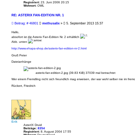
d
Registriert:
23. Juni 2006 20:15
i
Wohnort:
OWL
x
RE: ASTERIX FAN-EDITION NR. 1
B
Beitrag: # 46801
methusalix
»
5. September 2013 15:37
e
i
Hallo,
t
absofort ist die Asterix Fan-Edition Nr. 2 erhältlich
r
Abb. unten
a
g
http://www.ehapa-shop.de/asterix-fan-edition-nr-2.html
Gruß Peter
Dateianhänge
asterix-fan-edition-2.jpg (39.83 KiB) 37039 mal betrachtet
Wer einem Fremdling nicht sich freundlich mag erweisen, der war wohl selber nie im fre
Rückert, Friedrich
Erik
AsterIX Druid
Beiträge:
8354
Registriert:
8. August 2004 17:55
Wohnort:
Deutschland