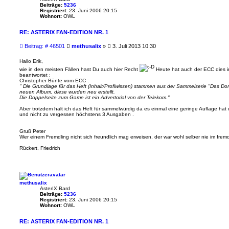
Beiträge:
5236
Registriert:
23. Juni 2006 20:15
Wohnort:
OWL
RE: ASTERIX FAN-EDITION NR. 1
B
Beitrag: # 46501
methusalix
»
3. Juli 2013 10:30
e
i
Hallo Erik,
t
wie in den meisten Fällen hast Du auch hier Recht
Heute hat auch der ECC dies i
r
beantwortet ;
Christopher Bünte vom ECC :
a
" Die Grundlage für das Heft (Inhalt/Profiwissen) stammen aus der Sammelserie "Das Dorf
g
neuen Album, diese wurden neu erstellt.
Die Doppelseite zum Game ist ein Advertorial von der Telekom."
Aber trotzdem halt ich das Heft für sammelwürdig da es einmal eine geringe Auflage hat u
und nicht zu vergessen höchstens 3 Ausgaben .
Gruß Peter
Wer einem Fremdling nicht sich freundlich mag erweisen, der war wohl selber nie im fre
Rückert, Friedrich
methusalix
AsterIX Bard
Beiträge:
5236
Registriert:
23. Juni 2006 20:15
Wohnort:
OWL
RE: ASTERIX FAN-EDITION NR. 1