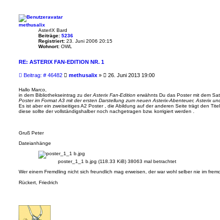
n
T
h
u
n
methusalix
d
AsterIX Bard
e
Beiträge:
5236
r
Registriert:
23. Juni 2006 20:15
Wohnort:
OWL
RE: ASTERIX FAN-EDITION NR. 1
B
Beitrag: # 46482
methusalix
»
26. Juni 2013 19:00
e
i
Hallo Marco,
in dem Bibliothekseintrag zu der
Asterix Fan-Edition
erwähnts Du das Poster mit dem Sa
t
Poster im Format A3 mit der ersten Darstellung zum neuen Asterix-Abenteuer, Asterix und Ob
r
Es ist aber ein zweiseitiges A2 Poster , die Abildung auf der anderen Seite trägt den Tite
a
diese sollte der vollständigshalber noch nachgetragen bzw. korrigiert werden .
g
Gruß Peter
Dateianhänge
poster_1_1 b.jpg (118.33 KiB) 38063 mal betrachtet
Wer einem Fremdling nicht sich freundlich mag erweisen, der war wohl selber nie im fre
Rückert, Friedrich