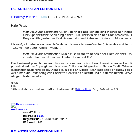
RE: ASTERIX FAN-EDITION NR. 1
B
Beitrag: # 46448
Erik
»
21. Juni 2013 22:59
e
i
Hallo Peter,
t
methusalix hat geschrieben:
Nein , denn die Begleithefte sind in einzelnen Kateg
r
eine Alphabetische Sortierung haben . Die Themen sind ; Das Dorf des Asterix, 
a
Religion, Altagsleben im Dorf, Ausserhalb des Dorfes und, Orte und Monumente . D
g
ich weiß, ich habe ja ein paar Hefte davon (sowie alle französischen). Aber das spricht 
Texte von dort übernommen wurden.
methusalix hat geschrieben:
Nun die Begleithefte haben aber einen eigenen Übers
natürlich für das Bildmaterial Gudrun Penndorf M.A.
Das bestreitet ja auch niemand. Nur wird in der Fan Edition kein Übersetzer außer Frau
pauschal auf das Copyright von Hachette Collections hingewiesen. Schon für die Wisse
ja bestätigt hast) fehlt diese Angabe ja in der Fan Edition. Man meint also offenbar, daß 
wenn man die Texte fertig von Hachette Collections einkauft und auf deren Rechte verwei
übrigen Texte beziehen.
Gruß
Erik
"Alle sollt ihr noch sehen, daß ich habe recht!"
(
Erik der Blonde
,
Die große Überfahrt
, S. 5)
methusalix
AsterIX Bard
Beiträge:
5236
Registriert:
23. Juni 2006 20:15
Wohnort:
OWL
RE: ASTERIX FAN-EDITION NR. 1