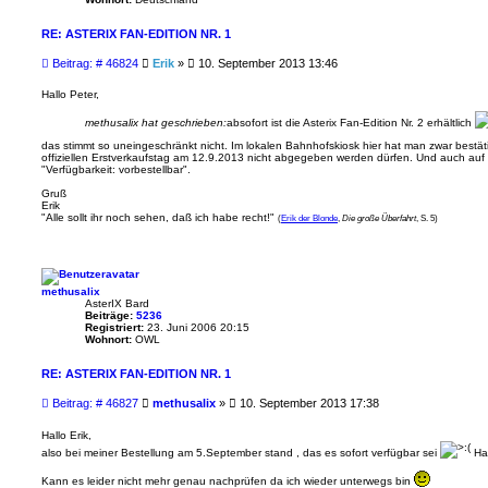
RE: ASTERIX FAN-EDITION NR. 1
B
Beitrag: # 46824
Erik
»
10. September 2013 13:46
e
i
Hallo Peter,
t
r
methusalix hat geschrieben:
absofort ist die Asterix Fan-Edition Nr. 2 erhältlich
a
das stimmt so uneingeschränkt nicht. Im lokalen Bahnhofskiosk hier hat man zwar bestät
g
offiziellen Erstverkaufstag am 12.9.2013 nicht abgegeben werden dürfen. Und auch auf de
"Verfügbarkeit: vorbestellbar".
Gruß
Erik
"Alle sollt ihr noch sehen, daß ich habe recht!"
(
Erik der Blonde
,
Die große Überfahrt
, S. 5)
methusalix
AsterIX Bard
Beiträge:
5236
Registriert:
23. Juni 2006 20:15
Wohnort:
OWL
RE: ASTERIX FAN-EDITION NR. 1
B
Beitrag: # 46827
methusalix
»
10. September 2013 17:38
e
i
Hallo Erik,
t
also bei meiner Bestellung am 5.September stand , das es sofort verfügbar sei
Hab
r
a
Kann es leider nicht mehr genau nachprüfen da ich wieder unterwegs bin