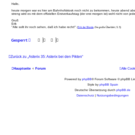
i
Hallo,
t
heute morgen war es hier am Bahnhofskiosk noch nicht zu bekommen, heute abend aber w
r
streng wird es mit dem offiziellen Erstverkaufstag (der erst morgen ist) wohl nicht von 
a
g
Gruß
Erik
"Alle sollt ihr noch sehen, daß ich habe recht!"
(
Erik der Blonde
,
Die große Überfahrt
, S. 5)
Gesperrt
Zurück zu „Asterix 35: Asterix bei den Pikten“
Hauptseite
Forum
Alle Coo
Powered by
phpBB
® Forum Software © phpBB Lim
Style by
phpBB Spain
Deutsche Übersetzung durch
phpBB.de
Datenschutz
|
Nutzungsbedingungen