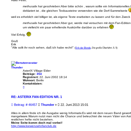
Hallo Peter,
t
methusalix hat geschrieben:
Aber bitte schön , warum sollte ein Informationelles
r
deklariert ist , die gleichen Texbausteine verwenden wie die Dorf-Sammelserie
a
g
weil es erheblich viel billiger ist, als eigene Texte erarbeiten zu lassen und für den Zweck
methusalix hat geschrieben:
Aber gut, werde mal versuchen mit dem Fan-Edition 
um vielleicht ein paar erhellende Auskünfte darüber zu erfahren
Viel Erfolg.
Gruß
Erik
"Alle sollt ihr noch sehen, daß ich habe recht!"
(
Erik der Blonde
,
Die große Überfahrt
, S. 5)
Thunder
AsterIX Village Elder
Beiträge:
354
Registriert:
22. Juni 2002 18:14
Wohnort:
Berlin
Kontaktdaten:
K
o
n
t
RE: ASTERIX FAN-EDITION NR. 1
a
k
B
Beitrag: # 46457
Thunder
»
22. Juni 2013 15:01
t
e
d
a
i
Alles in allem finde ich die Ausgabe wenig Informativ.Es wird mit dem neuen Band gewor
t
mangelware.Warum nutzt man nicht die Chance und beleuchtet die neuen Väter von Asteri
t
e
restlichen hefte nicht beziehen.
r
n
Meine Seite-komm doch mal vorbei!
a
v
http://www.loewenzahnfanclub.de
o
g