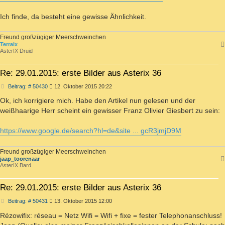
Ich finde, da besteht eine gewisse Ähnlichkeit.
Freund großzügiger Meerschweinchen
Terraix
AsterIX Druid
Re: 29.01.2015: erste Bilder aus Asterix 36
Beitrag
Beitrag: # 50430
12. Oktober 2015 20:22
Ok, ich korrigiere mich. Habe den Artikel nun gelesen und der
weißhaarige Herr scheint ein gewisser Franz Olivier Giesbert zu sein:
https://www.google.de/search?hl=de&site ... gcR3jmjD9M
Freund großzügiger Meerschweinchen
jaap_toorenaar
AsterIX Bard
Re: 29.01.2015: erste Bilder aus Asterix 36
Beitrag
Beitrag: # 50431
13. Oktober 2015 12:00
Rézowifix: réseau = Netz Wifi = Wifi + fixe = fester Telephonanschluss!