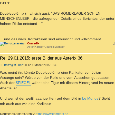
Bild 9:
Doublepolémix (malt sich aus): "DAS RÖMERLAGER SCHIEN
MENSCHENLEER - die aufregenden Details eines Berichtes, der unter
hohem Risiko entstand ..."
... und das wars. Korrekturen sind erwünscht und willkommen!
Comedix
AsterIX Elder Council Member
Re: 29.01.2015: erste Bilder aus Asterix 36
Beitrag
Beitrag: # 50428
12. Oktober 2015 19:40
Was meint ihr, könnte Doublepolémix eine Karikatur von Julian
Assange sein? Würde von der Rolle und vom Aussehen gut passen.
Auch der
SPIEGEL
wähnt eine Figur mit diesem Hintergrund im neuen
Abenteuer.
Und wer ist der weißhaaarige Herr auf dem Bild in
Le Monde
? Sieht
mir auch aus wie eine Karikatur.
Deutsches Asterix Archiv:
https://www.comedix.de