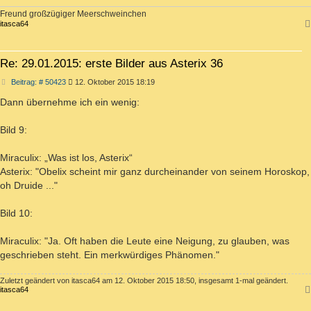
Freund großzügiger Meerschweinchen
itasca64
Re: 29.01.2015: erste Bilder aus Asterix 36
Beitrag
Beitrag: # 50423
12. Oktober 2015 18:19
Dann übernehme ich ein wenig:
Bild 9:
Miraculix: „Was ist los, Asterix“
Asterix: "Obelix scheint mir ganz durcheinander von seinem Horoskop,
oh Druide ..."
Bild 10:
Miraculix: "Ja. Oft haben die Leute eine Neigung, zu glauben, was
geschrieben steht. Ein merkwürdiges Phänomen."
Zuletzt geändert von
itasca64
am 12. Oktober 2015 18:50, insgesamt 1-mal geändert.
itasca64