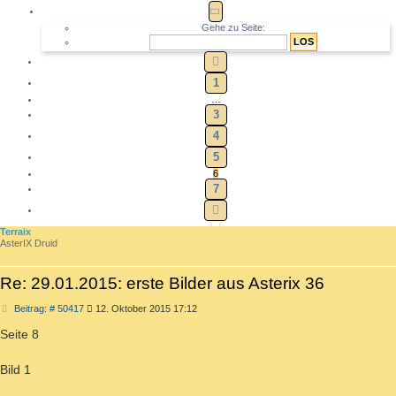
SEITE
6
VON
7
Gehe zu Seite:
VORHERIGE
1
…
3
4
5
6
7
NÄCHSTE
Terraix
AsterIX Druid
Re: 29.01.2015: erste Bilder aus Asterix 36
Beitrag
Beitrag: # 50417
12. Oktober 2015 17:12
Seite 8
Bild 1