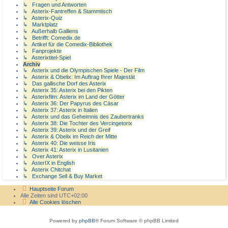
↳ Fragen und Antworten
↳ Asterix-Fantreffen & Stammtisch
↳ Asterix-Quiz
↳ Marktplatz
↳ Außerhalb Galliens
↳ Betrifft: Comedix.de
↳ Artikel für die Comedix-Bibliothek
↳ Fanprojekte
↳ Asterixtitel-Spiel
Archiv
↳ Asterix und die Olympischen Spiele - Der Film
↳ Asterix & Obelix: Im Auftrag Ihrer Majestät
↳ Das gallische Dorf des Asterix
↳ Asterix 35: Asterix bei den Pikten
↳ Asterixfilm: Asterix im Land der Götter
↳ Asterix 36: Der Papyrus des Cäsar
↳ Asterix 37: Asterix in Italien
↳ Asterix und das Geheimnis des Zaubertranks
↳ Asterix 38: Die Tochter des Vercingetorix
↳ Asterix 39: Asterix und der Greif
↳ Asterix & Obelix im Reich der Mitte
↳ Asterix 40: Die weisse Iris
↳ Asterix 41: Asterix in Lusitanien
↳ Over Asterix
↳ AsterIX in English
↳ Asterix Chitchat
↳ Exchange Sell & Buy Market
Hauptseite
Forum
Alle Zeiten sind
UTC+02:00
Alle Cookies löschen
Powered by
phpBB
® Forum Software © phpBB Limited