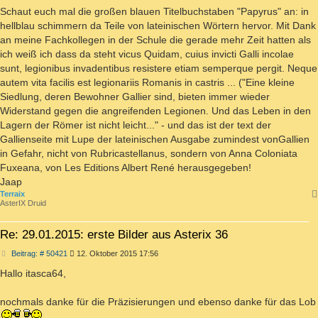
Schaut euch mal die großen blauen Titelbuchstaben "Papyrus" an: in
hellblau schimmern da Teile von lateinischen Wörtern hervor. Mit Dank
an meine Fachkollegen in der Schule die gerade mehr Zeit hatten als
ich weiß ich dass da steht vicus Quidam, cuius invicti Galli incolae
sunt, legionibus invadentibus resistere etiam semperque pergit. Neque
autem vita facilis est legionariis Romanis in castris ... ("Eine kleine
Siedlung, deren Bewohner Gallier sind, bieten immer wieder
Widerstand gegen die angreifenden Legionen. Und das Leben in den
Lagern der Römer ist nicht leicht..." - und das ist der text der
Gallienseite mit Lupe der lateinischen Ausgabe zumindest vonGallien
in Gefahr, nicht von Rubricastellanus, sondern von Anna Coloniata
Fuxeana, von Les Editions Albert René herausgegeben!
Jaap
Terraix
AsterIX Druid
Re: 29.01.2015: erste Bilder aus Asterix 36
Beitrag
Beitrag: # 50421
12. Oktober 2015 17:56
Hallo itasca64,
nochmals danke für die Präzisierungen und ebenso danke für das Lob