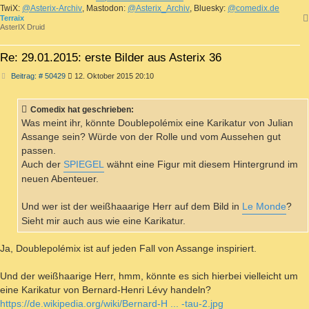
TwiX:
@Asterix-Archiv
, Mastodon:
@Asterix_Archiv
, Bluesky:
@comedix.de
Terraix
AsterIX Druid
Re: 29.01.2015: erste Bilder aus Asterix 36
Beitrag
Beitrag: # 50429
12. Oktober 2015 20:10
Comedix hat geschrieben:
Was meint ihr, könnte Doublepolémix eine Karikatur von Julian
Assange sein? Würde von der Rolle und vom Aussehen gut
passen.
Auch der
SPIEGEL
wähnt eine Figur mit diesem Hintergrund im
neuen Abenteuer.
Und wer ist der weißhaaarige Herr auf dem Bild in
Le Monde
?
Sieht mir auch aus wie eine Karikatur.
Ja, Doublepolémix ist auf jeden Fall von Assange inspiriert.
Und der weißhaarige Herr, hmm, könnte es sich hierbei vielleicht um
eine Karikatur von Bernard-Henri Lévy handeln?
https://de.wikipedia.org/wiki/Bernard-H ... -tau-2.jpg