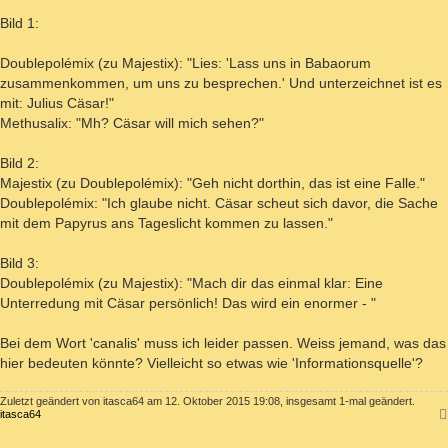
Bild 1:
Doublepolémix (zu Majestix): "Lies: 'Lass uns in Babaorum
zusammenkommen, um uns zu besprechen.' Und unterzeichnet ist es
mit: Julius Cäsar!"
Methusalix: "Mh? Cäsar will mich sehen?"
Bild 2:
Majestix (zu Doublepolémix): "Geh nicht dorthin, das ist eine Falle."
Doublepolémix: "Ich glaube nicht. Cäsar scheut sich davor, die Sache
mit dem Papyrus ans Tageslicht kommen zu lassen."
Bild 3:
Doublepolémix (zu Majestix): "Mach dir das einmal klar: Eine
Unterredung mit Cäsar persönlich! Das wird ein enormer - "
Bei dem Wort 'canalis' muss ich leider passen. Weiss jemand, was das
hier bedeuten könnte? Vielleicht so etwas wie 'Informationsquelle'?
Zuletzt geändert von
itasca64
am 12. Oktober 2015 19:08, insgesamt 1-mal geändert.
itasca64