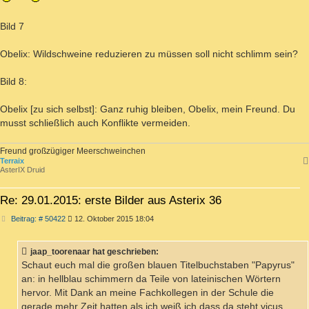
Bild 7
Obelix: Wildschweine reduzieren zu müssen soll nicht schlimm sein?
Bild 8:
Obelix [zu sich selbst]: Ganz ruhig bleiben, Obelix, mein Freund. Du
musst schließlich auch Konflikte vermeiden.
Freund großzügiger Meerschweinchen
Terraix
AsterIX Druid
Re: 29.01.2015: erste Bilder aus Asterix 36
Beitrag
Beitrag: # 50422
12. Oktober 2015 18:04
jaap_toorenaar hat geschrieben:
Schaut euch mal die großen blauen Titelbuchstaben "Papyrus"
an: in hellblau schimmern da Teile von lateinischen Wörtern
hervor. Mit Dank an meine Fachkollegen in der Schule die
gerade mehr Zeit hatten als ich weiß ich dass da steht vicus