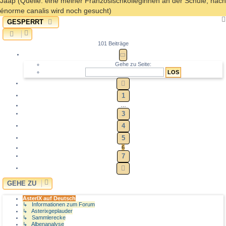
Jaap (Quelle: eine meiner Französischkolleginnen an der Schule; nach
énorme canalis wird noch gesucht)
GESPERRT
101 Beiträge
SEITE
6
VON
7
Gehe zu Seite:
VORHERIGE
1
…
3
4
5
6
7
NÄCHSTE
GEHE ZU
AsterIX auf Deutsch
↳ Informationen zum Forum
↳ Asterixgeplauder
↳ Sammlerecke
↳ Albenanalyse