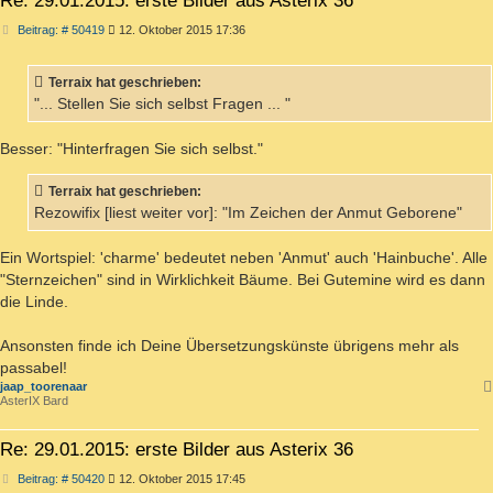
Re: 29.01.2015: erste Bilder aus Asterix 36
Beitrag
Beitrag: # 50419
12. Oktober 2015 17:36
Terraix hat geschrieben:
"... Stellen Sie sich selbst Fragen ... "
Besser: "Hinterfragen Sie sich selbst."
Terraix hat geschrieben:
Rezowifix [liest weiter vor]: "Im Zeichen der Anmut Geborene"
Ein Wortspiel: 'charme' bedeutet neben 'Anmut' auch 'Hainbuche'. Alle
"Sternzeichen" sind in Wirklichkeit Bäume. Bei Gutemine wird es dann
die Linde.
Ansonsten finde ich Deine Übersetzungskünste übrigens mehr als
passabel!
jaap_toorenaar
AsterIX Bard
Re: 29.01.2015: erste Bilder aus Asterix 36
Beitrag
Beitrag: # 50420
12. Oktober 2015 17:45