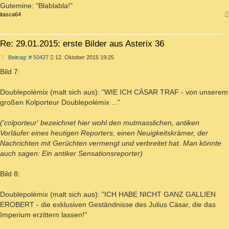
Gutemine: "Blablabla!"
itasca64
Re: 29.01.2015: erste Bilder aus Asterix 36
Beitrag
Beitrag: # 50427
12. Oktober 2015 19:25
Bild 7:
Doublepolémix (malt sich aus): "WIE ICH CÄSAR TRAF - von unserem
großen Kolporteur Doublepolémix ..."
('colporteur' bezeichnet hier wohl den mutmasslichen, antiken
Vorläufer eines heutigen Reporters, einen Neuigkeitskrämer, der
Nachrichten mit Gerüchten vermengt und verbreitet hat. Man könnte
auch sagen: Ein antiker Sensationsreporter)
Bild 8:
Doublepolémix (malt sich aus): "ICH HABE NICHT GANZ GALLIEN
EROBERT - die exklusiven Geständnisse des Julius Cäsar, die das
Imperium erzittern lassen!"