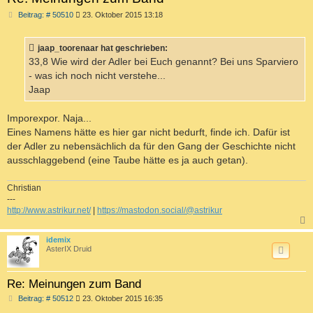
B
Beitrag: # 50510
23. Oktober 2015 13:18
e
i
t
jaap_toorenaar hat geschrieben:
r
a
33,8 Wie wird der Adler bei Euch genannt? Bei uns Sparviero
g
- was ich noch nicht verstehe...
Jaap
Imporexpor. Naja...
Eines Namens hätte es hier gar nicht bedurft, finde ich. Dafür ist
der Adler zu nebensächlich da für den Gang der Geschichte nicht
ausschlaggebend (eine Taube hätte es ja auch getan).
Christian
---
http://www.astrikur.net/
|
https://mastodon.social/@astrikur
c
idemix
AsterIX Druid
Re: Meinungen zum Band
B
Beitrag: # 50512
23. Oktober 2015 16:35
e