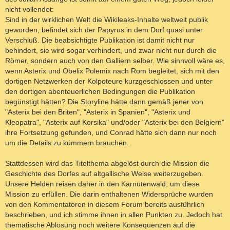
nicht vollendet:
Sind in der wirklichen Welt die Wikileaks-Inhalte weltweit publik
geworden, befindet sich der Papyrus in dem Dorf quasi unter
Verschluß. Die beabsichtigte Publikation ist damit nicht nur
behindert, sie wird sogar verhindert, und zwar nicht nur durch die
Römer, sondern auch von den Galliern selber. Wie sinnvoll wäre es,
wenn Asterix und Obelix Polemix nach Rom begleitet, sich mit den
dortigen Netzwerken der Kolpoteure kurzgeschlossen und unter
den dortigen abenteuerlichen Bedingungen die Publikation
begünstigt hätten? Die Storyline hätte dann gemäß jener von
"Asterix bei den Briten", "Asterix in Spanien", "Asterix und
Kleopatra", "Asterix auf Korsika" und/oder "Asterix bei den Belgiern"
ihre Fortsetzung gefunden, und Conrad hätte sich dann nur noch
um die Details zu kümmern brauchen.
Stattdessen wird das Titelthema abgelöst durch die Mission die
Geschichte des Dorfes auf altgallische Weise weiterzugeben.
Unsere Helden reisen daher in den Karnutenwald, um diese
Mission zu erfüllen. Die darin enthaltenen Widersprüche wurden
von den Kommentatoren in diesem Forum bereits ausführlich
beschrieben, und ich stimme ihnen in allen Punkten zu. Jedoch hat
thematische Ablösung noch weitere Konsequenzen auf die