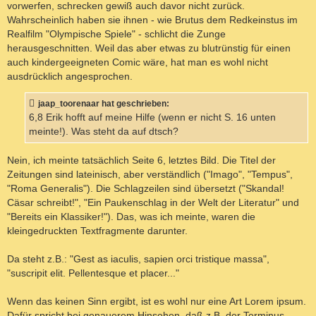
vorwerfen, schrecken gewiß auch davor nicht zurück.
Wahrscheinlich haben sie ihnen - wie Brutus dem Redkeinstus im
Realfilm "Olympische Spiele" - schlicht die Zunge
herausgeschnitten. Weil das aber etwas zu blutrünstig für einen
auch kindergeeigneten Comic wäre, hat man es wohl nicht
ausdrücklich angesprochen.
jaap_toorenaar hat geschrieben:
6,8 Erik hofft auf meine Hilfe (wenn er nicht S. 16 unten
meinte!). Was steht da auf dtsch?
Nein, ich meinte tatsächlich Seite 6, letztes Bild. Die Titel der
Zeitungen sind lateinisch, aber verständlich ("Imago", "Tempus",
"Roma Generalis"). Die Schlagzeilen sind übersetzt ("Skandal!
Cäsar schreibt!", "Ein Paukenschlag in der Welt der Literatur" und
"Bereits ein Klassiker!"). Das, was ich meinte, waren die
kleingedruckten Textfragmente darunter.
Da steht z.B.: "Gest as iaculis, sapien orci tristique massa",
"suscripit elit. Pellentesque et placer..."
Wenn das keinen Sinn ergibt, ist es wohl nur eine Art Lorem ipsum.
Dafür spricht bei genauerem Hinsehen, daß z.B. der Terminus