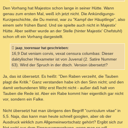
Den Vorhang hat Majestox schon lange in seiner Hütte. Wann
genau zum ersten Mal, weiß ich jetzt nicht. Die Ankündigungs-
Kurzgeschichte, die Du meinst, war zu "Kampf der Häuptlinge", also
einem sehr frühen Band. Und sie spielte auch nicht in Majestix'
Hütte. Aber seither wurde an der Stelle (hinter Majestix' Chefstuhl)
schon oft ein Vorhang dargestellt.
jaap_toorenaar hat geschrieben:
16,9 Dat veniam corvis, vexat censura columbas: Dieser
daktylischer Hexameter ist von Juvenal (2. Satire Nummer
63). Wird der Spruch in der dtsch. Version übersetzt?
Ja, das ist übersetzt. Es heißt: "Den Raben verzeiht, die Tauben
plagt die Kritik." Ganz verstanden habe ich den Sinn nicht; und den
damit verbundenen Witz erst Recht nicht - außer daß halt von
Tauben die Rede ist. Aber ein Rabe kommt hier eigentlich gar nicht
vor, sondern ein Falke.
Nicht übersetzt hat man übrigens den Begriff "curriculum vitae" in
5,5. Naja, das kann man heute schnell googlen, aber ob der
Ausdruck wirklich zum Allgemeinwortschatz gehört? Ergibt sich zur
Not wohl aus dem Sinnzusammenhang, wenn man so will.