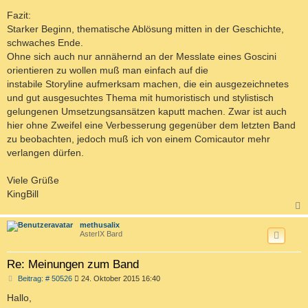
Fazit:
Starker Beginn, thematische Ablösung mitten in der Geschichte,
schwaches Ende.
Ohne sich auch nur annähernd an der Messlate eines Goscini
orientieren zu wollen muß man einfach auf die
instabile Storyline aufmerksam machen, die ein ausgezeichnetes
und gut ausgesuchtes Thema mit humoristisch und stylistisch
gelungenen Umsetzungsansätzen kaputt machen. Zwar ist auch
hier ohne Zweifel eine Verbesserung gegenüber dem letzten Band
zu beobachten, jedoch muß ich von einem Comicautor mehr
verlangen dürfen.
Viele Grüße
KingBill
c
methusalix
AsterIX Bard
Re: Meinungen zum Band
B
Beitrag: # 50526
24. Oktober 2015 16:40
e
i
Hallo,
t