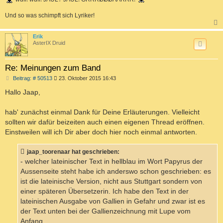
Und so was schimpft sich Lyriker!
c
Erik
AsterIX Druid
Re: Meinungen zum Band
B
Beitrag: # 50513
23. Oktober 2015 16:43
e
i
Hallo Jaap,
t
r
a
hab' zunächst einmal Dank für Deine Erläuterungen. Vielleicht
g
sollten wir dafür beizeiten auch einen eigenen Thread eröffnen.
Einstweilen will ich Dir aber doch hier noch einmal antworten.
jaap_toorenaar hat geschrieben:
- welcher lateinischer Text in hellblau im Wort Papyrus der
Aussenseite steht habe ich anderswo schon geschrieben: es
ist die lateinische Version, nicht aus Stuttgart sondern von
einer späteren Übersetzerin. Ich habe den Text in der
lateinischen Ausgabe von Gallien in Gefahr und zwar ist es
der Text unten bei der Gallienzeichnung mit Lupe vom
Anfang.