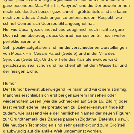
ganz besonders Mac Alith. In „Papyrus“ sind die Dorfbewohner nun
nochmals deutlich besser gezeichnet – größtenteils sind sie kaum
noch von Uderzo-Zeichnungen zu unterscheiden. Respekt, wie
schnell Conrad sich Uderzos Stil angeeignet hat.
Nur wie Cäsar gezeichnet ist überzeugt mich noch nicht so ganz.
Doch ich bin überzeugt, dass Conrad hier seinen Stil noch weiter
perfektionieren wird.
Sehr positiv aufgefallen sind mir die verschiedenen Darstellungen
von Mosaik – in Cäsars Palast (Seite 6) und in der Villa des
Syndicus (Seite 10). Und die Tiefe des Karnutenwaldes wirkt
geradezu surreal schön und märchenhaft mit dem Wasserfall und
der riesigen Eiche.
Humor
Der Humor beweist überwiegend Feinsinn und wirkt sehr stimmig.
Manches erschließt sich erst bei genauerem Hinsehen oder
wiederholtem Lesen (wie die Schnecken auf Seite 16, Bild 4) oder
lässt verschiedene Interpretationen zu. Bemerkenswert finde ich
zudem, wie passend viele der herrlichen Namen der neuen Figuren
zur Grundthematik des Bandes passen (Bigdatha, Datenflus usw.).
Die heutigen Technologien sind sehr geschickt und zum Großteil
glaubwürdig auf die antike Welt umgemünzt worden.