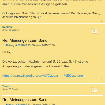
auch nur die französische Ausgabe gelesen.
Gott sagte zum Stein: "Und du wirst Feuerwehrmann!" Der Stein sagte: "Nein,
dazu bin ich nicht hart genug."
c
Denknix
AsterIX Villager
Re: Meinungen zum Band
B
Beitrag: # 50518
23. Oktober 2015 20:00
e
i
Hallo,
t
r
a
Die vertauschten Nachrichten auf S. 23 bzw. S. 46 ist eine
g
Anspielung auf die sogenannte Cäsar-Chiffre.
https://de.m.wikipedia.org/wiki/Caesar- ... %BCsselung
c
Terraix
AsterIX Druid
Re: Meinungen zum Band
B
Beitrag: # 50519
23. Oktober 2015 20:29