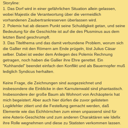
Storyline:
1. Das Dorf wird in einer gefährlichen Situation allein gelassen,
wobei Majestix die Verantwortung über die vermeidlich
vorhandenen Zaubertrankreserven überlassen wird.
2. Polemix hat ab diesem Punkt seine Schuldigkeit getan, und seine
Bedeutung für die Geschichte ist auf die des Plusminus aus dem
letzten Band geschrumpft.
3. Das Titelthema und das damit verbundene Problem, worum sich
die Gallier mit den Römern am Ende prügeln, löst Julius Cäsar
selber. Dabei ist weder dem Anliegen des Polemix Rechnung
getragen, noch haben die Gallier ihre Ehre gerettet. Ein
"Kuhhandel" beendet einfach den Konflikt und als Bauernopfer muß
lediglich Syndicus herhalten.
Keine Frage, die Zeichnungen sind ausgezeichnet und
insbesondere die Einblicke in den Karnutenwald sind phantastisch.
Insbesondere der große Baum als Wohnort von Archäopterix hat
mich begeistert. Aber auch hier dürfen die zuvor gelisteten
Logikfehler zitiert und die Festellung gemacht werden, daß
Elemente wie das Eichhörnchen zum einen unpassend sind für
eine Asterix-Geschichte und zum anderen Charaktären wie Idefix
ihre Rolle wegnehmen und diese zu Statisten verkommen lassen.