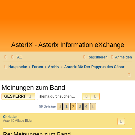
AsterIX - Asterix Information eXchange
FAQ
Registrieren
Anmelden
Hauptseite
Forum
Archiv
Asterix 36: Der Papyrus des Cäsar
S
u
Meinungen zum Band
c
SUCHE
ERWEITERTE SUC
GESPERRT
h
e
2
1
3
4
59 Beiträge
VORHERIGE
NÄCHSTE
Christian
AsterIX Village Elder
Re: Meinungen zum Band