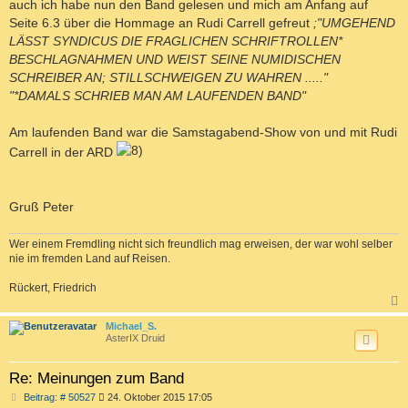
auch ich habe nun den Band gelesen und mich am Anfang auf
r
a
Seite 6.3 über die Hommage an Rudi Carrell gefreut
;"UMGEHEND
g
LÄSST SYNDICUS DIE FRAGLICHEN SCHRIFTROLLEN*
BESCHLAGNAHMEN UND WEIST SEINE NUMIDISCHEN
SCHREIBER AN; STILLSCHWEIGEN ZU WAHREN ....."
"*DAMALS SCHRIEB MAN AM LAUFENDEN BAND"
Am laufenden Band war die Samstagabend-Show von und mit Rudi
Carrell in der ARD
Gruß Peter
Wer einem Fremdling nicht sich freundlich mag erweisen, der war wohl selber
nie im fremden Land auf Reisen.
Rückert, Friedrich
c
Michael_S.
AsterIX Druid
Re: Meinungen zum Band
B
Beitrag: # 50527
24. Oktober 2015 17:05
e