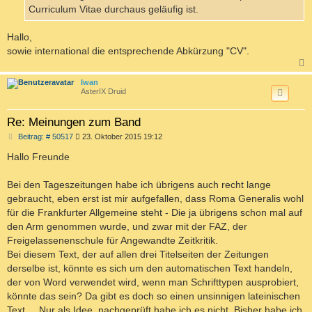
g
Curriculum Vitae durchaus geläufig ist.
Hallo,
sowie international die entsprechende Abkürzung "CV".
c
Iwan
AsterIX Druid
Re: Meinungen zum Band
B
Beitrag: # 50517
23. Oktober 2015 19:12
e
i
Hallo Freunde
t
r
a
Bei den Tageszeitungen habe ich übrigens auch recht lange
g
gebraucht, eben erst ist mir aufgefallen, dass Roma Generalis wohl
für die Frankfurter Allgemeine steht - Die ja übrigens schon mal auf
den Arm genommen wurde, und zwar mit der FAZ, der
Freigelassenenschule für Angewandte Zeitkritik.
Bei diesem Text, der auf allen drei Titelseiten der Zeitungen
derselbe ist, könnte es sich um den automatischen Text handeln,
der von Word verwendet wird, wenn man Schrifttypen ausprobiert,
könnte das sein? Da gibt es doch so einen unsinnigen lateinischen
Text ... Nur als Idee, nachgeprüft habe ich es nicht. Bisher habe ich