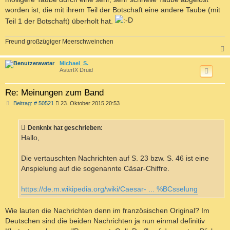
worden ist, die mit ihrem Teil der Botschaft eine andere Taube (mit
Teil 1 der Botschaft) überholt hat.
Freund großzügiger Meerschweinchen
c
Michael_S.
AsterIX Druid
Re: Meinungen zum Band
B
Beitrag: # 50521
23. Oktober 2015 20:53
e
i
t
Denknix hat geschrieben:
r
a
Hallo,
g
Die vertauschten Nachrichten auf S. 23 bzw. S. 46 ist eine
Anspielung auf die sogenannte Cäsar-Chiffre.
https://de.m.wikipedia.org/wiki/Caesar- ... %BCsselung
Wie lauten die Nachrichten denn im französischen Original? Im
Deutschen sind die beiden Nachrichten ja nun einmal definitiv