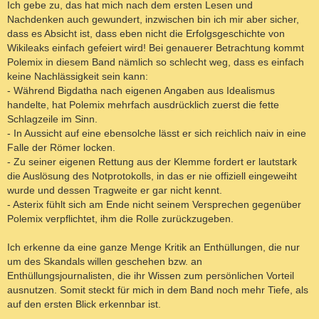
Ich gebe zu, das hat mich nach dem ersten Lesen und
Nachdenken auch gewundert, inzwischen bin ich mir aber sicher,
dass es Absicht ist, dass eben nicht die Erfolgsgeschichte von
Wikileaks einfach gefeiert wird! Bei genauerer Betrachtung kommt
Polemix in diesem Band nämlich so schlecht weg, dass es einfach
keine Nachlässigkeit sein kann:
- Während Bigdatha nach eigenen Angaben aus Idealismus
handelte, hat Polemix mehrfach ausdrücklich zuerst die fette
Schlagzeile im Sinn.
- In Aussicht auf eine ebensolche lässt er sich reichlich naiv in eine
Falle der Römer locken.
- Zu seiner eigenen Rettung aus der Klemme fordert er lautstark
die Auslösung des Notprotokolls, in das er nie offiziell eingeweiht
wurde und dessen Tragweite er gar nicht kennt.
- Asterix fühlt sich am Ende nicht seinem Versprechen gegenüber
Polemix verpflichtet, ihm die Rolle zurückzugeben.
Ich erkenne da eine ganze Menge Kritik an Enthüllungen, die nur
um des Skandals willen geschehen bzw. an
Enthüllungsjournalisten, die ihr Wissen zum persönlichen Vorteil
ausnutzen. Somit steckt für mich in dem Band noch mehr Tiefe, als
auf den ersten Blick erkennbar ist.