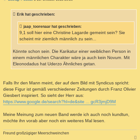
e
i
t
Erik hat geschrieben:
r
a
g
jaap_toorenaar hat geschrieben:
9,1 soll hier eine Christine Lagarde gemeint sein? Sie
scheint mir ziemlich männlich zu sein...
Könnte schon sein. Die Karikatur einer weiblichen Person in
einem männlichen Charakter wäre ja auch kein Novum. Mit
Eleonodadus hat Uderzo Ähnliches getan.
Falls Ihr den Mann meint, der auf dem Bild mit Syndicus spricht:
diese Figur ist gemäß verschiedener Zeitungen durch Franz Olivier
Giesbert inspiriert. So sieht der Herr aus:
https://www.google.de/search?hl=de&site ... gcR3jmjD9M
Meine Meinung zum neuen Band werde ich auch noch kundtun,
möchte ihn vorab aber noch ein weiteres Mal lesen.
Freund großzügiger Meerschweinchen