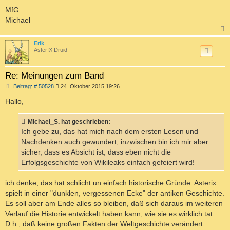
MfG
Michael
c
Erik
AsterIX Druid
Re: Meinungen zum Band
B
Beitrag: # 50528
24. Oktober 2015 19:26
e
i
Hallo,
t
r
a
Michael_S. hat geschrieben:
g
Ich gebe zu, das hat mich nach dem ersten Lesen und
Nachdenken auch gewundert, inzwischen bin ich mir aber
sicher, dass es Absicht ist, dass eben nicht die
Erfolgsgeschichte von Wikileaks einfach gefeiert wird!
ich denke, das hat schlicht un einfach historische Gründe. Asterix
spielt in einer "dunklen, vergessenen Ecke" der antiken Geschichte.
Es soll aber am Ende alles so bleiben, daß sich daraus im weiteren
Verlauf die Historie entwickelt haben kann, wie sie es wirklich tat.
D.h., daß keine großen Fakten der Weltgeschichte verändert