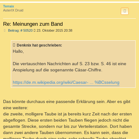
c
Terraix
AsterIX Druid
Re: Meinungen zum Band
B
Beitrag: # 50520
23. Oktober 2015 20:38
e
i
t
Denknix hat geschrieben:
r
a
Hallo,
g
Die vertauschten Nachrichten auf S. 23 bzw. S. 46 ist eine
Anspielung auf die sogenannte Cäsar-Chiffre.
https://de.m.wikipedia.org/wiki/Caesar- ... %BCsselung
Das könnte durchaus eine passende Erklärung sein. Aber es gibt
eine weitere:
die zweite, molligere Taube ist ja bereits kurz Zeit nach der ersten
abgeflogen. Diese ersten beiden Tauben fliegen jedoch nicht die
gesamte Strecke, sondern nur bis zur Verteilerstation. Dort haben
dann zwei andere Tauben übernommen. Es kann sein, dass die
molligere Taube durch eine sehr, sehr schnelle Taube abgelöst