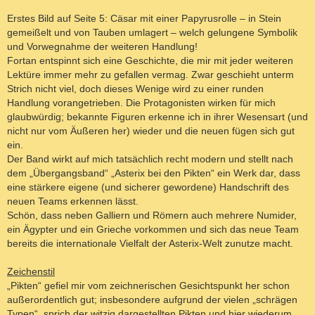
Erstes Bild auf Seite 5: Cäsar mit einer Papyrusrolle – in Stein
gemeißelt und von Tauben umlagert – welch gelungene Symbolik
und Vorwegnahme der weiteren Handlung!
Fortan entspinnt sich eine Geschichte, die mir mit jeder weiteren
Lektüre immer mehr zu gefallen vermag. Zwar geschieht unterm
Strich nicht viel, doch dieses Wenige wird zu einer runden
Handlung vorangetrieben. Die Protagonisten wirken für mich
glaubwürdig; bekannte Figuren erkenne ich in ihrer Wesensart (und
nicht nur vom Äußeren her) wieder und die neuen fügen sich gut
ein.
Der Band wirkt auf mich tatsächlich recht modern und stellt nach
dem „Übergangsband“ „Asterix bei den Pikten“ ein Werk dar, dass
eine stärkere eigene (und sicherer gewordene) Handschrift des
neuen Teams erkennen lässt.
Schön, dass neben Galliern und Römern auch mehrere Numider,
ein Ägypter und ein Grieche vorkommen und sich das neue Team
bereits die internationale Vielfalt der Asterix-Welt zunutze macht.
Zeichenstil
„Pikten“ gefiel mir vom zeichnerischen Gesichtspunkt her schon
außerordentlich gut; insbesondere aufgrund der vielen „schrägen
Typen“, sprich der witzig dargestellten Pikten und hier wiederum