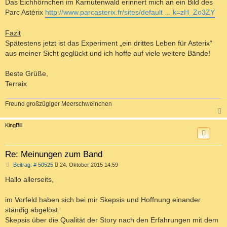
Das Eichhörnchen im Karnutenwald erinnert mich an ein Bild des
Parc Astérix
http://www.parcasterix.fr/sites/default ... k=zH_Zo3ZY
Fazit
Spätestens jetzt ist das Experiment „ein drittes Leben für Asterix“
aus meiner Sicht geglückt und ich hoffe auf viele weitere Bände!
Beste Grüße,
Terraix
Freund großzügiger Meerschweinchen
c
KingBill
Re: Meinungen zum Band
B
Beitrag: # 50525
24. Oktober 2015 14:59
e
i
Hallo allerseits,
t
r
a
im Vorfeld haben sich bei mir Skepsis und Hoffnung einander
g
ständig abgelöst.
Skepsis über die Qualität der Story nach den Erfahrungen mit dem