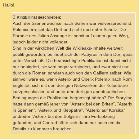
i
Hallo!
t
r
a
KingBill hat geschrieben:
g
Auch der Szenenwechsel nach Gallien war vielversprechend.
Polemix erreicht das Dorf und steht dort unter Schutz. Die
Parodie des Julian Assange ist somit auf einem guten Weg,
jedoch leider nicht vollendet:
Sind in der wirklichen Welt die Wikileaks-Inhalte weltweit
publik geworden, befindet sich der Papyrus in dem Dorf quasi
unter Verschluß. Die beabsichtigte Publikation ist damit nicht
nur behindert, sie wird sogar verhindert, und zwar nicht nur
durch die Römer, sondern auch von den Galliern selber. Wie
sinnvoll wäre es, wenn Asterix und Obelix Polemix nach Rom
begleitet, sich mit den dortigen Netzwerken der Kolpoteure
kurzgeschlossen und unter den dortigen abenteuerlichen
Bedingungen die Publikation begünstigt hätten? Die Storyline
hätte dann gemäß jener von "Asterix bei den Briten", "Asterix
in Spanien", "Asterix und Kleopatra", "Asterix auf Korsika"
und/oder "Asterix bei den Belgiern" ihre Fortsetzung
gefunden, und Conrad hätte sich dann nur noch um die
Details zu kümmern brauchen.