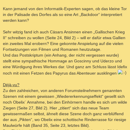
Kann jemand von den Informatik-Experten sagen, ob das kleine Tor
in der Palisade des Dorfes als so eine Art „Backdoor“ interpretiert
werden kann?
Sehr witzig fand ich auch Cäsars Ansinnen einen „Gallischen Krieg
II“ schreiben zu wollen (Seite 24, Bild 2) – will er dafür etwa Gallien
ein zweites Mal erobern? Eine gekonnte Anspielung auf die vielen
Fortsetzungen von Filmen und Romanen heutzutage.
Und das Postskriptum (ein Anhang, der nicht vergessen wurde)
stellt eine sympathische Hommage an Goscinny und Uderzo und
eine Würdigung ihres Werkes dar. Und ganz am Schluss lässt Idefix
noch mit einen Fetzen des Papyrus das Abenteuer ausklingen
Déjà-vu?
Zu den zahlreichen, von anderen Forumsteilnehmern genannten
Szenen mit einem gewissen „Wiedererkennungseffekt“ gesellt sich
noch Obelix´ Annahme, bei den Einhörnern handle es sich um wilde
Ziegen (Seite 27, Bild 2). Hier „zitiert“ sich das neue Team
gewissermaßen selbst, ähnelt diese Szene doch ganz verblüffend
der aus „Pikten“, wo Obelix eine schottische Rinderrasse für riesige
Maulwürfe hält (Band 35, Seite 23, letztes Bild).