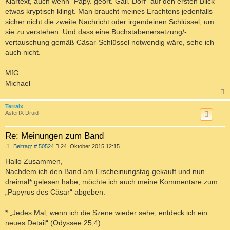
Klartext, auch wenn "Papy. geort. Gall. Dorf" auf den ersten Blick
etwas kryptisch klingt. Man braucht meines Erachtens jedenfalls
sicher nicht die zweite Nachricht oder irgendeinen Schlüssel, um
sie zu verstehen. Und dass eine Buchstabenersetzung/-
vertauschung gemäß Cäsar-Schlüssel notwendig wäre, sehe ich
auch nicht.
MfG
Michael
c
Terraix
AsterIX Druid
Re: Meinungen zum Band
B
Beitrag: # 50524
24. Oktober 2015 12:15
e
i
Hallo Zusammen,
t
Nachdem ich den Band am Erscheinungstag gekauft und nun
r
a
dreimal* gelesen habe, möchte ich auch meine Kommentare zum
g
„Papyrus des Cäsar“ abgeben.
* „Jedes Mal, wenn ich die Szene wieder sehe, entdeck ich ein
neues Detail“ (Odyssee 25,4)