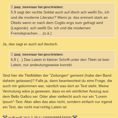
i
t
jaap_toorenaar hat geschrieben:
r
a
5.9 sagt der rechte Soldat auch auf dtsch ach weißt Du, ich
g
und die moderne Literatur? Wenn ja: das erinnert stark an
Obelix wenn er nach dem Cogito ergo sum gefragt wird
(Legionär): ach weißt Du: ich und die modernen
Fremdsprachen.... (o.ä.)
Ja, das sagt er auch auf deutsch.
jaap_toorenaar hat geschrieben:
6,8 (...) Das Latein in kleiner Schrift unter den Titeln ist kein
Latein, nur andeutungsweise korrekt.
Sind hier die Titelblätter der "Zeitungen" gemeint (habe den Band
daheim gelassen)? Falls ja, dann beantwortest du eine Frage, die
auch mir gekommen war, nämlich was dort an Text steht. Meine
Vermutung wäre ja gewesen, dass es ein wörtlicher Auszug aus
dem Bello Gallico sei. Oder aber vielleicht auch nur ein "Lorem
Ipsum"-Text. Aber alles das also nicht, sondern einfach nur irgend
ein Text, der nicht mal richtig Latein ist.
wuff! wuff! JAUL? JÅUL! GRRRØØØÅÅRRR!