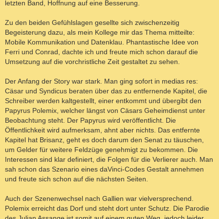
letzten Band, Hoffnung auf eine Besserung.
Zu den beiden Gefühlslagen gesellte sich zwischenzeitig
Begeisterung dazu, als mein Kollege mir das Thema mitteilte:
Mobile Kommunikation und Datenklau. Phantastische Idee von
Ferri und Conrad, dachte ich und freute mich schon darauf die
Umsetzung auf die vorchristliche Zeit gestaltet zu sehen.
Der Anfang der Story war stark. Man ging sofort in medias res:
Cäsar und Syndicus beraten über das zu entfernende Kapitel, die
Schreiber werden kaltgestellt, einer entkommt und übergibt den
Papyrus Polemix, welcher längst von Cäsars Geheimdienst unter
Beobachtung steht. Der Papyrus wird veröffentlicht. Die
Öffentlichkeit wird aufmerksam, ahnt aber nichts. Das entfernte
Kapitel hat Brisanz, geht es doch darum den Senat zu täuschen,
um Gelder für weitere Feldzüge genehmigt zu bekommen. Die
Interessen sind klar definiert, die Folgen für die Verlierer auch. Man
sah schon das Szenario eines daVinci-Codes Gestalt annehmen
und freute sich schon auf die nächsten Seiten.
Auch der Szenenwechsel nach Gallien war vielversprechend.
Polemix erreicht das Dorf und steht dort unter Schutz. Die Parodie
des Julian Assange ist somit auf einem guten Weg, jedoch leider