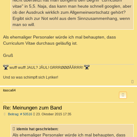
Nicht übersetzt hat man übrigens den Begriff "curriculum
vitae" in 5,5. Naja, das kann man heute schnell googlen, aber
ob der Ausdruck wirklich zum Allgemeinwortschatz gehört?
Ergibt sich zur Not wohl aus dem Sinnzusammenhang, wenn
man so will.
Als ehemaliger Personaler würde ich mal behaupten, dass
Curriculum Vitae durchaus geläufig ist.
Gruß
wuff! wuff! JAUL? JÅUL! GRRRØØØÅÅRRR!
Und so was schimpft sich Lyriker!
c
itasca64
Re: Meinungen zum Band
B
Beitrag: # 50516
23. Oktober 2015 17:35
e
i
t
idemix hat geschrieben:
r
a
Als ehemaliger Personaler würde ich mal behaupten, dass