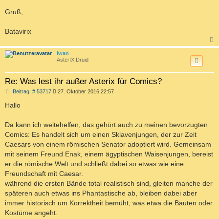
Gruß,
Batavirix
c
Iwan
AsterIX Druid
Re: Was lest ihr außer Asterix für Comics?
B
Beitrag: # 53717
27. Oktober 2016 22:57
e
i
Hallo
t
r
a
Da kann ich weitehelfen, das gehört auch zu meinen bevorzugten
g
Comics: Es handelt sich um einen Sklavenjungen, der zur Zeit
Caesars von einem römischen Senator adoptiert wird. Gemeinsam
mit seinem Freund Enak, einem ägyptischen Waisenjungen, bereist
er die römische Welt und schließt dabei so etwas wie eine
Freundschaft mit Caesar.
während die ersten Bände total realistisch sind, gleiten manche der
späteren auch etwas ins Phantastische ab, bleiben dabei aber
immer historisch um Korrektheit bemüht, was etwa die Bauten oder
Kostüme angeht.