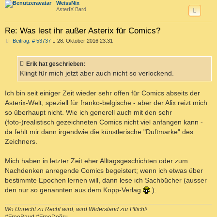
c
WeissNix
AsterIX Bard
Re: Was lest ihr außer Asterix für Comics?
B
Beitrag: # 53737
28. Oktober 2016 23:31
e
i
t
Erik hat geschrieben:
r
a
Klingt für mich jetzt aber auch nicht so verlockend.
g
Ich bin seit einiger Zeit wieder sehr offen für Comics abseits der
Asterix-Welt, speziell für franko-belgische - aber der Alix reizt mich
so überhaupt nicht. Wie ich generell auch mit den sehr
(foto-)realistisch gezeichneten Comics nicht viel anfangen kann -
da fehlt mir dann irgendwie die künstlerische "Duftmarke" des
Zeichners.
Mich haben in letzter Zeit eher Alltagsgeschichten oder zum
Nachdenken anregende Comics begeistert; wenn ich etwas über
bestimmte Epochen lernen will, dann lese ich Sachbücher (ausser
den nur so genannten aus dem Kopp-Verlag
).
Wo Unrecht zu Recht wird, wird Widerstand zur Pflicht!