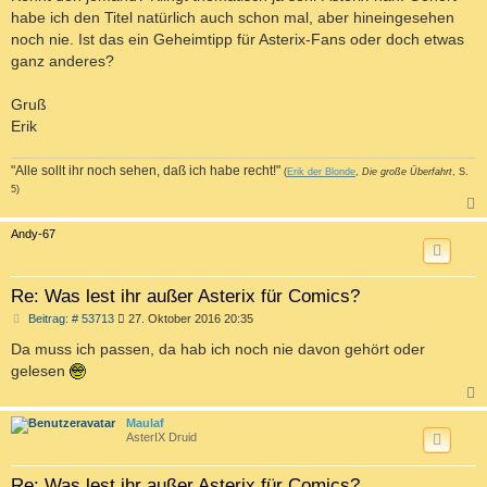
habe ich den Titel natürlich auch schon mal, aber hineingesehen
noch nie. Ist das ein Geheimtipp für Asterix-Fans oder doch etwas
ganz anderes?
Gruß
Erik
"Alle sollt ihr noch sehen, daß ich habe recht!"
(
Erik der Blonde
,
Die große Überfahrt
, S.
5)
c
Andy-67
Re: Was lest ihr außer Asterix für Comics?
B
Beitrag: # 53713
27. Oktober 2016 20:35
e
i
Da muss ich passen, da hab ich noch nie davon gehört oder
t
gelesen
r
a
g
c
Maulaf
AsterIX Druid
Re: Was lest ihr außer Asterix für Comics?