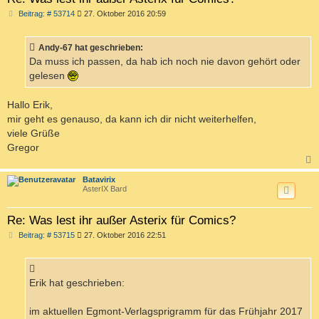
B
Beitrag: # 53714
27. Oktober 2016 20:59
e
i
t
Andy-67 hat geschrieben:
r
a
Da muss ich passen, da hab ich noch nie davon gehört oder
g
gelesen
Hallo Erik,
mir geht es genauso, da kann ich dir nicht weiterhelfen,
viele Grüße
Gregor
c
Batavirix
AsterIX Bard
Re: Was lest ihr außer Asterix für Comics?
B
Beitrag: # 53715
27. Oktober 2016 22:51
e
i
t
r
a
Erik hat geschrieben:
g
im aktuellen Egmont-Verlagsprigramm für das Frühjahr 2017