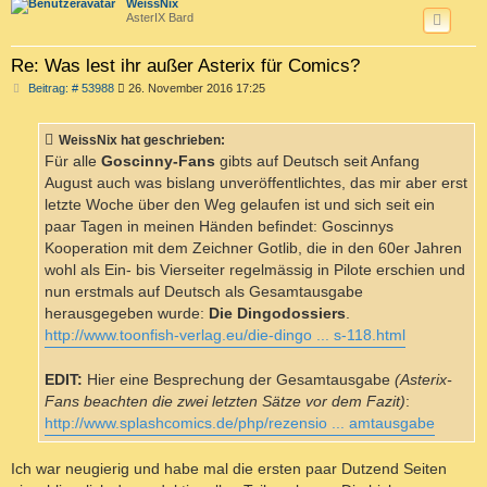
c
WeissNix
AsterIX Bard
Re: Was lest ihr außer Asterix für Comics?
B
Beitrag: # 53988
26. November 2016 17:25
e
i
t
WeissNix hat geschrieben:
r
a
Für alle
Goscinny-Fans
gibts auf Deutsch seit Anfang
g
August auch was bislang unveröffentlichtes, das mir aber erst
letzte Woche über den Weg gelaufen ist und sich seit ein
paar Tagen in meinen Händen befindet: Goscinnys
Kooperation mit dem Zeichner Gotlib, die in den 60er Jahren
wohl als Ein- bis Vierseiter regelmässig in Pilote erschien und
nun erstmals auf Deutsch als Gesamtausgabe
herausgegeben wurde:
Die Dingodossiers
.
http://www.toonfish-verlag.eu/die-dingo ... s-118.html
EDIT:
Hier eine Besprechung der Gesamtausgabe
(Asterix-
Fans beachten die zwei letzten Sätze vor dem Fazit)
:
http://www.splashcomics.de/php/rezensio ... amtausgabe
Ich war neugierig und habe mal die ersten paar Dutzend Seiten