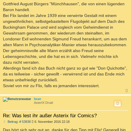
Gottfried August Bürgers "Münchhausen", die von einen lügenden
Baron handelt.
Bei Flix landet im Jahre 1939 eine verwirrte Gestalt mit einem
ungewöhnlichen, selbstgebasteltem Flugobjekt auf dem Dach des
Buckingham Palace und wird sogleich vom Geheimdienst in
Gewahrsam genommen, der wiederum den steinalten, im
Londoner Exil wohnenden Sigmund Freud herankarrt, um aus dem
alten Mann in Psychoanalytiker-Manier etwas herauszubekommen.
Der geheimnisvolle alte Mann erzählt also Freud seine
Lebensgeschichte, und die hat es in sich. Vielmehr möchte ich
dazu nicht verraten.
Allerdings fand ich das Buch nicht ganz so gut wie "Don Quichotte",
da es teilweise - sicher gewollt - verwirrend ist und das Ende mich
etwas unbefriedigt zurückließ.
Soviel von mir zu Flix, falls es jemanden interessiert.
c
Iwan
AsterIX Druid
Re: Was lest ihr außer Asterix für Comics?
B
Beitrag: # 53838
6. November 2016 22:18
e
i
Das hört sich sehr gut an, danke für den Tipp mit Flix! Generell bin