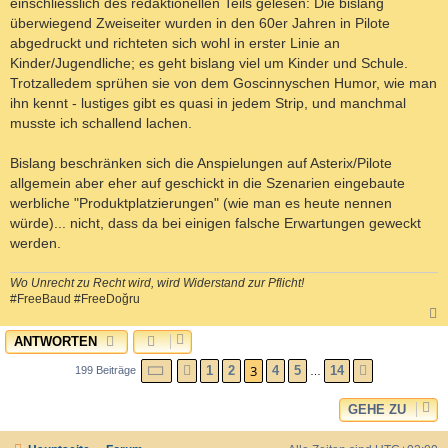
einschliesslich des redaktionellen Teils gelesen: Die bislang
überwiegend Zweiseiter wurden in den 60er Jahren in Pilote
abgedruckt und richteten sich wohl in erster Linie an
Kinder/Jugendliche; es geht bislang viel um Kinder und Schule.
Trotzalledem sprühen sie von dem Goscinnyschen Humor, wie man
ihn kennt - lustiges gibt es quasi in jedem Strip, und manchmal
musste ich schallend lachen.
Bislang beschränken sich die Anspielungen auf Asterix/Pilote
allgemein aber eher auf geschickt in die Szenarien eingebaute
werbliche "Produktplatzierungen" (wie man es heute nennen
würde)... nicht, dass da bei einigen falsche Erwartungen geweckt
werden.
Wo Unrecht zu Recht wird, wird Widerstand zur Pflicht!
#FreeBaud #FreeDoğru
ANTWORTEN
c
SEITE
3
VON
3
14
1
2
4
5
14
199 Beiträge
VORHERIGE
NÄCHSTE
…
GEHE ZU