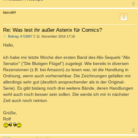
c
itasca64
Re: Was lest ihr außer Asterix für Comics?
B
Beitrag: # 53887
11. November 2016 17:18
e
i
Hallo,
t
r
a
ich habe mir letzte Woche den ersten Band des Alix-Sequels "Alix
g
Senator" ("Die Blutigen Flügel") zugelegt. Wie bereits in diversen
Rezensionen (z.B. bei Amazon) zu lesen war, ist die Handlung in
Ordnung, wenn auch vorhersehbar. Die Zeichnungen gefallen mir
allerdings sehr gut (deutlich ansprechender als in der Original-
Serie). Es gibt bislang noch drei weitere Bände, deren Handlungen
wohl auch noch besser sein sollen. Die werde ich mir in nächster
Zeit auch noch reintun.
Grüße,
Rolf