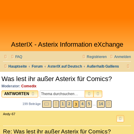
AsterIX - Asterix Information eXchange
FAQ
Registrieren
Anmelden
S
Hauptseite
Forum
AsterIX auf Deutsch
Außerhalb Galliens
u
Was lest ihr außer Asterix für Comics?
c
Moderator:
Comedix
h
SUCHE
ERWEITERTE SU
ANTWORTEN
e
SEITE
3
VON
3
14
1
2
4
5
14
199 Beiträge
VORHERIGE
NÄCHSTE
…
Andy-67
Re: Was lest ihr außer Asterix für Comics?