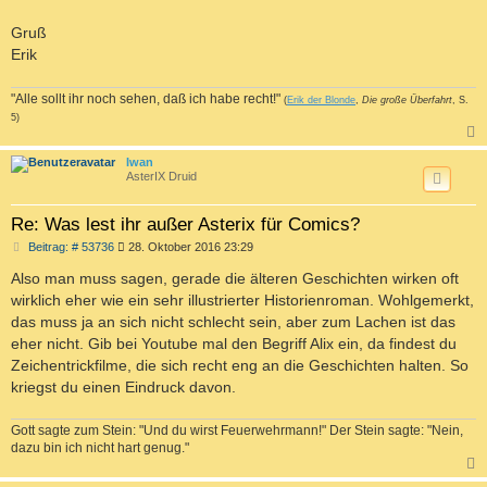
Gruß
Erik
"Alle sollt ihr noch sehen, daß ich habe recht!"
(
Erik der Blonde
,
Die große Überfahrt
, S.
5)
c
Iwan
AsterIX Druid
Re: Was lest ihr außer Asterix für Comics?
B
Beitrag: # 53736
28. Oktober 2016 23:29
e
i
Also man muss sagen, gerade die älteren Geschichten wirken oft
t
wirklich eher wie ein sehr illustrierter Historienroman. Wohlgemerkt,
r
a
das muss ja an sich nicht schlecht sein, aber zum Lachen ist das
g
eher nicht. Gib bei Youtube mal den Begriff Alix ein, da findest du
Zeichentrickfilme, die sich recht eng an die Geschichten halten. So
kriegst du einen Eindruck davon.
Gott sagte zum Stein: "Und du wirst Feuerwehrmann!" Der Stein sagte: "Nein,
dazu bin ich nicht hart genug."