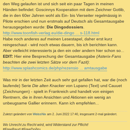
den Weg gelaufen ist und sich seit ein paar Tagen in meinen
Händen befindet: Goscinnys Kooperation mit dem Zeichner Gotlib,
die in den 60er Jahren wohl als Ein- bis Vierseiter regelmässig in
Pilote erschien und nun erstmals auf Deutsch als Gesamtausgabe
herausgegeben wurde:
Die Dingodossiers
.
http://www.toonfish-verlag.eu/die-dingo ... s-118.html
Habe noch anderes auf meinen Lesestapel, daher erst kurz
reingeschaut - wird noch etwas dauern, bis ich berichten kann.
Aber vielleicht interessierts ja den ein oder andern hier schon so...
EDIT:
Hier eine Besprechung der Gesamtausgabe
(Asterix-Fans
beachten die zwei letzten Sätze vor dem Fazit)
:
http://www.splashcomics.de/php/rezensio ... amtausgabe
Was mir in der letzten Zeit auch sehr gut gefallen hat, war die (noch
laufende) Serie
Die alten Knacker
von Lupano (Text) und Cauuet
(Zeichnungen) - spielt in Frankreich und handelt von einigen
Rentnern, die in ihren Ansichten und Aktionen ein wenig an
unbeugsame Gallier erinnern. Kann ich empfehlen...
Zuletzt geändert von
WeissNix
am 2. Juni 2022 17:40, insgesamt 2-mal geändert.
Wo Unrecht zu Recht wird, wird Widerstand zur Pflicht!
#FreeBaud #FreeDoğru