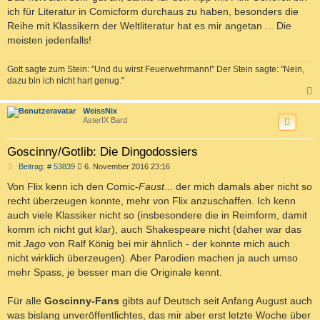
t
ich für Literatur in Comicform durchaus zu haben, besonders die
r
a
Reihe mit Klassikern der Weltliteratur hat es mir angetan ... Die
g
meisten jedenfalls!
Gott sagte zum Stein: "Und du wirst Feuerwehrmann!" Der Stein sagte: "Nein,
dazu bin ich nicht hart genug."
c
WeissNix
AsterIX Bard
Goscinny/Gotlib: Die Dingodossiers
B
Beitrag: # 53839
6. November 2016 23:16
e
i
Von Flix kenn ich den Comic-
Faust
... der mich damals aber nicht so
t
recht überzeugen konnte, mehr von Flix anzuschaffen. Ich kenn
r
a
auch viele Klassiker nicht so (insbesondere die in Reimform, damit
g
komm ich nicht gut klar), auch Shakespeare nicht (daher war das
mit
Jago
von Ralf König bei mir ähnlich - der konnte mich auch
nicht wirklich überzeugen). Aber Parodien machen ja auch umso
mehr Spass, je besser man die Originale kennt.
Für alle
Goscinny-Fans
gibts auf Deutsch seit Anfang August auch
was bislang unveröffentlichtes, das mir aber erst letzte Woche über