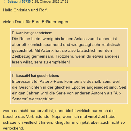
B
Beitrag: # 53735
28. Oktober 2016 17:51
e
i
Hallo Christian und Rolf,
t
r
a
vielen Dank für Eure Erläuterungen.
g
Iwan hat geschrieben:
Die Reihe bietet wenig bis keinen Anlass zum Lachen, ist
aber oft ziemlich spannend und wie gesagt sehr realistisch
gezeichnet. Mit Asterix hat sie also tatsächlich nur den
Zeitbezug gemeinsam. Trotzdem, wenn du etwas anderes
lesen willst, sehr zu empfehlen!
itasca64 hat geschrieben:
Interessant für Asterix-Fans könnten sie deshalb sein, weil
die Geschichten in der gleichen Epoche angesiedelt sind. Seit
einigen Jahren wird die Serie von anderen Autoren als "Alix
Senator" weitergeführt:
wenn es nicht humorvoll ist, dann bleibt wirklich nur noch die
Epoche das Verbnidende. Naja, wenn ich mal viiiiel Zeit habe,
schaue ich vielleicht hinein. Klingt für mich jetzt aber auch nicht so
verlockend.