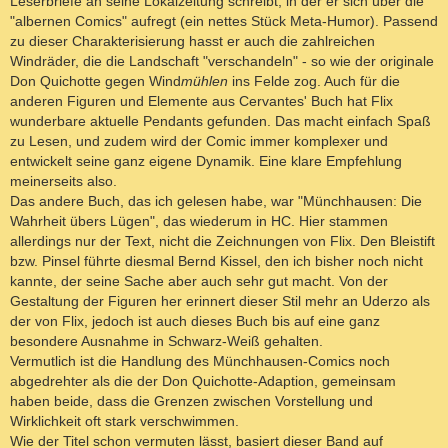
Leserbriefe an seine Lokalzeitung schreibt, in der er sich über die
"albernen Comics" aufregt (ein nettes Stück Meta-Humor). Passend
zu dieser Charakterisierung hasst er auch die zahlreichen
Windräder, die die Landschaft "verschandeln" - so wie der originale
Don Quichotte gegen Wind
mühlen
ins Felde zog. Auch für die
anderen Figuren und Elemente aus Cervantes' Buch hat Flix
wunderbare aktuelle Pendants gefunden. Das macht einfach Spaß
zu Lesen, und zudem wird der Comic immer komplexer und
entwickelt seine ganz eigene Dynamik. Eine klare Empfehlung
meinerseits also.
Das andere Buch, das ich gelesen habe, war "Münchhausen: Die
Wahrheit übers Lügen", das wiederum in HC. Hier stammen
allerdings nur der Text, nicht die Zeichnungen von Flix. Den Bleistift
bzw. Pinsel führte diesmal Bernd Kissel, den ich bisher noch nicht
kannte, der seine Sache aber auch sehr gut macht. Von der
Gestaltung der Figuren her erinnert dieser Stil mehr an Uderzo als
der von Flix, jedoch ist auch dieses Buch bis auf eine ganz
besondere Ausnahme in Schwarz-Weiß gehalten.
Vermutlich ist die Handlung des Münchhausen-Comics noch
abgedrehter als die der Don Quichotte-Adaption, gemeinsam
haben beide, dass die Grenzen zwischen Vorstellung und
Wirklichkeit oft stark verschwimmen.
Wie der Titel schon vermuten lässt, basiert dieser Band auf