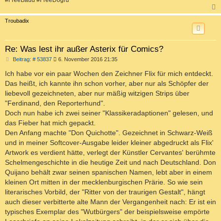
#FreeBaud #FreeDoğru
c
Troubadix
Re: Was lest ihr außer Asterix für Comics?
B
Beitrag: # 53837
6. November 2016 21:35
e
i
Ich habe vor ein paar Wochen den Zeichner Flix für mich entdeckt.
t
Das heißt, ich kannte ihn schon vorher, aber nur als Schöpfer der
r
a
liebevoll gezeichneten, aber nur mäßig witzigen Strips über
g
"Ferdinand, den Reporterhund".
Doch nun habe ich zwei seiner "Klassikeradaptionen" gelesen, und
das Fieber hat mich gepackt.
Den Anfang machte "Don Quichotte". Gezeichnet in Schwarz-Weiß
und in meiner Softcover-Ausgabe leider kleiner abgedruckt als Flix'
Artwork es verdient hätte, verlegt der Künstler Cervantes' berühmte
Schelmengeschichte in die heutige Zeit und nach Deutschland. Don
Quijano behält zwar seinen spanischen Namen, lebt aber in einem
kleinen Ort mitten in der mecklenburgischen Prärie. So wie sein
literarisches Vorbild, der "Ritter von der traurigen Gestalt", hängt
auch dieser verbitterte alte Mann der Vergangenheit nach: Er ist ein
typisches Exemplar des "Wutbürgers" der beispielsweise empörte