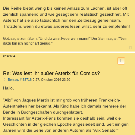
Die Reihe bietet wenig bis keinen Anlass zum Lachen, ist aber oft
ziemlich spannend und wie gesagt sehr realistisch gezeichnet. Mit
Asterix hat sie also tatsächlich nur den Zeitbezug gemeinsam.
Trotzdem, wenn du etwas anderes lesen willst, sehr zu empfehlen!
Gott sagte zum Stein: "Und du wirst Feuerwehrmann!" Der Stein sagte: "Nein,
dazu bin ich nicht hart genug."
c
itasca64
Re: Was lest ihr außer Asterix für Comics?
B
Beitrag: # 53718
27. Oktober 2016 23:20
e
i
Hallo,
t
r
a
"Alix" von Jaques Martin ist mir grob von früheren Frankreich-
g
Aufenthalten her bekannt. Als Kind habe ich damals mehrere der
Bände in Buchgeschäften durchgeblättert.
Interessant für Asterix-Fans könnten sie deshalb sein, weil die
Geschichten in der gleichen Epoche angesiedelt sind. Seit einigen
Jahren wird die Serie von anderen Autoren als "Alix Senator"