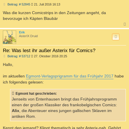
B
Beitrag: # 52845
21. Juli 2016 16:13
e
i
Was die kurzen Comicstrips in den Zeitungen angeht, da
t
bevorzuge ich Käpten Blaubär
r
a
g
c
Erik
AsterIX Druid
Re: Was lest ihr außer Asterix für Comics?
B
Beitrag: # 53712
27. Oktober 2016 20:25
e
i
Hallo,
t
r
a
im aktuellen
Egmont-Verlagsprigramm für das Frühjahr 2017
habe
g
ich folgendes gelesen:
Egmont hat geschrieben:
Jenseits von Entenhausen bringt das Frühjahrsprogramm
einen der großen Klassiker des frankobelgischen Comics:
Alix
, die Abenteuer eines jungen gallischen Sklaven im
antiken Rom.
Kennt den jemand? Klingt thematisch ja sehr Asterix-nah. Gehört