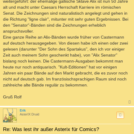
weitergeführt: der ehemalige gallische Sklave Alix ist nun 50 Jahre
alt und macht unter Caesars Herrschaft Karriere im römischen
Senat. Die Zeichnungen sind naturalistisch angelegt und gehen in
die Richtung "ligne clair", mitunter mit sehr guten Ergebnissen. Bei
den "Senator"-Bänden sind die Zeichnungen erheblich
anspruchsvoller.
Eine ganze Reihe an Alix-Bänden wurde früher von Castermann
auf deutsch herausgegeben. Von diesen habe ich einen oder zwei
gelesen (darunter "Der Sohn des Spartakus", den ich vor einiger
Zeit auch meinem Sohn geschenkt habe), von "Alix Senator"
bislang noch keinen. Die Castermann-Ausgaben bekommt man
heute nur noch antiquarisch. "Kult-Editionen" hat vor einigen
Jahren ein paar Bände auf den Markt gebracht, die es zuvor noch
nicht auf deutsch gab. Im französischsprachigen Raum sind noch
zahlreiche alte Bände regulär zu bekommen.
Gruß Rolf
c
Erik
AsterIX Druid
Re: Was lest ihr außer Asterix für Comics?