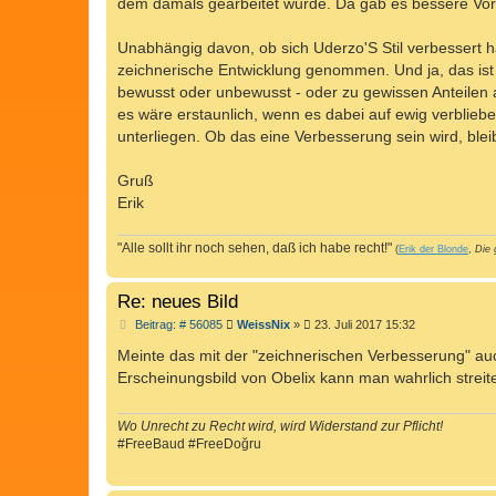
dem damals gearbeitet wurde. Da gab es bessere Vor
Unabhängig davon, ob sich Uderzo'S Stil verbessert ha
zeichnerische Entwicklung genommen. Und ja, das ist 
bewusst oder unbewusst - oder zu gewissen Anteilen au
es wäre erstaunlich, wenn es dabei auf ewig verblie
unterliegen. Ob das eine Verbesserung sein wird, blei
Gruß
Erik
"Alle sollt ihr noch sehen, daß ich habe recht!"
(
Erik der Blonde
,
Die 
Re: neues Bild
B
Beitrag: # 56085
WeissNix
»
23. Juli 2017 15:32
e
i
Meinte das mit der "zeichnerischen Verbesserung" auch
t
Erscheinungsbild von Obelix kann man wahrlich streit
r
a
g
Wo Unrecht zu Recht wird, wird Widerstand zur Pflicht!
#FreeBaud #FreeDoğru