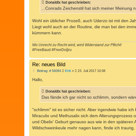
Donaldix hat geschrieben:
r
a
...Conrads Zeichenstil hat sich meiner Meinung n
g
Wohl ein üblicher Prozeß; auch Uderzo ist mit den J
Liegt wohl auch an der Routine, die man bei den imm
kümmern kann.
Wo Unrecht zu Recht wird, wird Widerstand zur Pflicht!
#FreeBaud #FreeDoğru
Re: neues Bild
B
Beitrag: # 56084
Erik
»
23. Juli 2017 10:08
e
i
Hallo,
t
r
a
Donaldix hat geschrieben:
g
Das fände ich gar nicht so schlimm, sondern wäre 
"schlimm" ist es sicher nicht. Aber irgendwie habe i
Miraculix und Methusalix sich dem Alterungsprozess o
und Obelix' Geburt genauso aus wie in den späteren A
Wildschweinkeule mehr nagen kann, finde ich traurig.