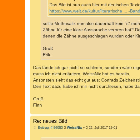
Das Bild ist nun auch hier mit deutschen Text
https://www.welt.de/kultur/literarische ... -Ban
sollte Methusalix nun also dauerhaft kein "s" m
Zähne für eine klare Aussprache veroren hat? D
denen die Zähne ausgeschlagen wurden oder Kin
Gruß
Erik
Das fände ich gar nicht so schlimm, sondern wäre eigen
muss ich nicht erläutern, WeissNix hat es bereits.
Ansonsten sieht das echt gut aus; Conrads Zeichensti
Den Text dazu habe ich mir nicht durchlesen, habe daz
Gruß
Finn
Re: neues Bild
B
Beitrag: # 56083
WeissNix
»
22. Juli 2017 19:01
e
i
t