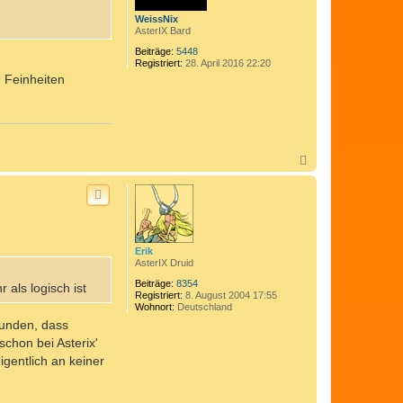
n
WeissNix
AsterIX Bard
Beiträge:
5448
Registriert:
28. April 2016 22:20
 Feinheiten
N
a
c
h
o
b
e
n
Erik
AsterIX Druid
Beiträge:
8354
 als logisch ist
Registriert:
8. August 2004 17:55
Wohnort:
Deutschland
funden, dass
chon bei Asterix'
gentlich an keiner