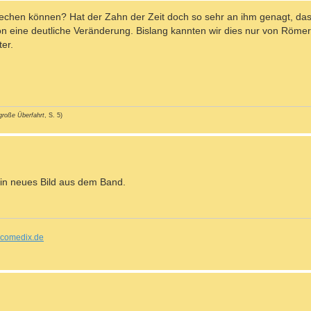
prechen können? Hat der Zahn der Zeit doch so sehr an ihm genagt, da
on eine deutliche Veränderung. Bislang kannten wir dies nur von Röme
er.
große Überfahrt
, S. 5)
 ein neues Bild aus dem Band.
comedix.de