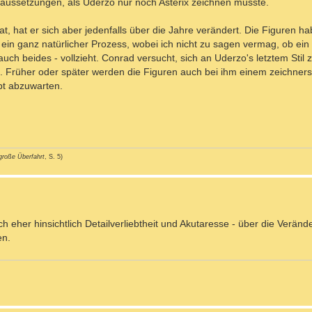
aussetzungen, als Uderzo nur noch Asterix zeichnen musste.
t, hat er sich aber jedenfalls über die Jahre verändert. Die Figuren h
ein ganz natürlicher Prozess, wobei ich nicht zu sagen vermag, ob ein
ch beides - vollzieht. Conrad versucht, sich an Uderzo's letztem Stil z
be. Früher oder später werden die Figuren auch bei ihm einem zeichner
bt abzuwarten.
große Überfahrt
, S. 5)
 eher hinsichtlich Detailverliebtheit und Akutaresse - über die Veränd
en.