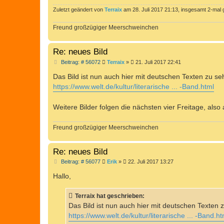
g
Zuletzt geändert von
Terraix
am 28. Juli 2017 21:13, insgesamt 2-mal 
Freund großzügiger Meerschweinchen
Re: neues Bild
B
Beitrag: # 56072
Terraix
»
21. Juli 2017 22:41
e
i
Das Bild ist nun auch hier mit deutschen Texten zu se
t
https://www.welt.de/kultur/literarische ... -Band.html
r
a
g
Weitere Bilder folgen die nächsten vier Freitage, also 
Freund großzügiger Meerschweinchen
Re: neues Bild
B
Beitrag: # 56077
Erik
»
22. Juli 2017 13:27
e
i
Hallo,
t
r
a
Terraix hat geschrieben:
g
Das Bild ist nun auch hier mit deutschen Texten 
https://www.welt.de/kultur/literarische ... -Band.ht