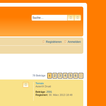
SUCHE
ERWEITERTE SU
Registrieren
Anmelden
1
2
3
4
5
6
78 Beiträge
NÄCHSTE
Terraix
AsterIX Druid
Beiträge:
2591
Registriert:
30. März 2013 18:48