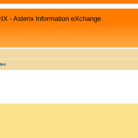
rIX - Asterix Information eXchange
lien
EITERTE SUCHE