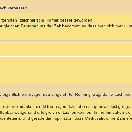
ach verbessert!
ahrzehnten (zeichnerisch!) immer besser geworden.
er gleichen Personen mit der Zeit bekommt, so dass man sich mehr um
eigentlich ein lustiger neu eingeführter Running-Gag, der ja auch mehr
ch bei dem Gedanken ein Mißbehagen. Ich habe es irgendwie lustiger ge
ffenbar weitgehend erfolgreich entziehen können. Immerhin sahen sie s
benteuern. Und gerade die Implikation, dass Methusalix ohne Zähne ei