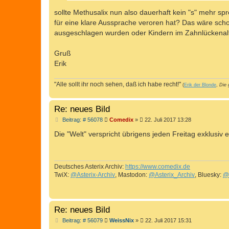
sollte Methusalix nun also dauerhaft kein "s" mehr s
für eine klare Aussprache veroren hat? Das wäre sch
ausgeschlagen wurden oder Kindern im Zahnlückenalt
Gruß
Erik
"Alle sollt ihr noch sehen, daß ich habe recht!"
(
Erik der Blonde
,
Die 
Re: neues Bild
B
Beitrag: # 56078
Comedix
»
22. Juli 2017 13:28
e
i
Die "Welt" verspricht übrigens jeden Freitag exklusiv
t
r
a
g
Deutsches Asterix Archiv:
https://www.comedix.de
TwiX:
@Asterix-Archiv
, Mastodon:
@Asterix_Archiv
, Bluesky:
@
Re: neues Bild
B
Beitrag: # 56079
WeissNix
»
22. Juli 2017 15:31
e