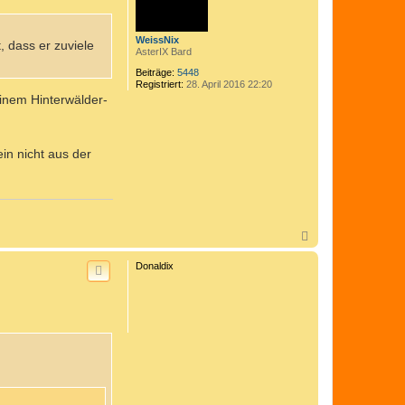
a
e
t
n
e
WeissNix
n
, dass er zuviele
AsterIX Bard
v
o
Beiträge:
5448
n
Registriert:
28. April 2016 22:20
C
einem Hinterwälder-
o
m
e
d
i
in nicht aus der
x
N
a
c
Donaldix
h
o
b
e
n