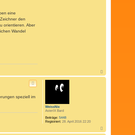
aben eine
 Zeichner den
u orientieren. Aber
sichen Wandel
N
a
c
h
o
b
erungen speziell im
e
n
WeissNix
AsterIX Bard
Beiträge:
5448
Registriert:
28. April 2016 22:20
N
a