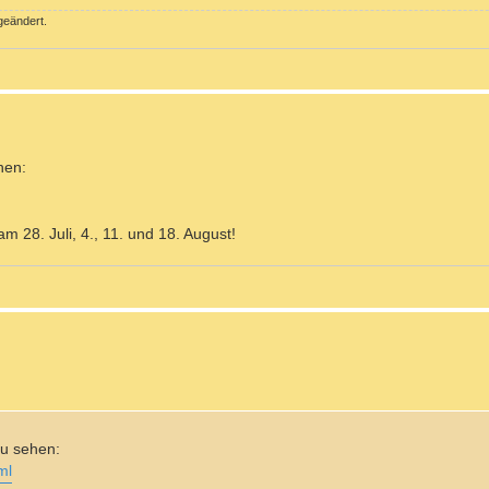
geändert.
hen:
am 28. Juli, 4., 11. und 18. August!
zu sehen:
ml