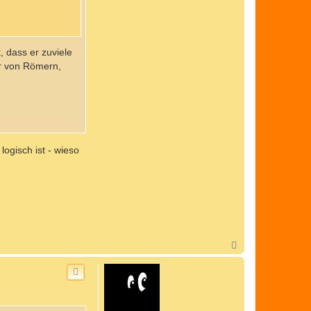
, dass er zuviele
ur von Römern,
logisch ist - wieso
N
a
c
h
o
b
e