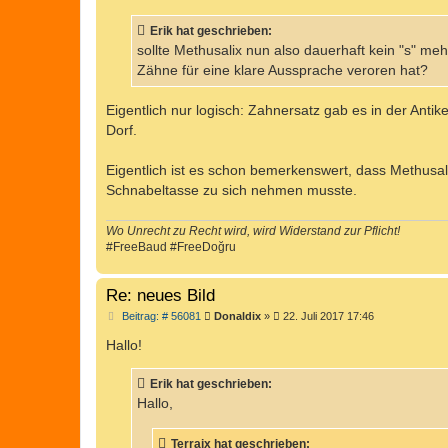
i
t
Erik hat geschrieben:
r
a
sollte Methusalix nun also dauerhaft kein "s" m
g
Zähne für eine klare Aussprache veroren hat?
Eigentlich nur logisch: Zahnersatz gab es in der Antik
Dorf.
Eigentlich ist es schon bemerkenswert, dass Methusal
Schnabeltasse zu sich nehmen musste.
Wo Unrecht zu Recht wird, wird Widerstand zur Pflicht!
#FreeBaud #FreeDoğru
Re: neues Bild
B
Beitrag: # 56081
Donaldix
»
22. Juli 2017 17:46
e
i
Hallo!
t
r
a
Erik hat geschrieben:
g
Hallo,
Terraix hat geschrieben: