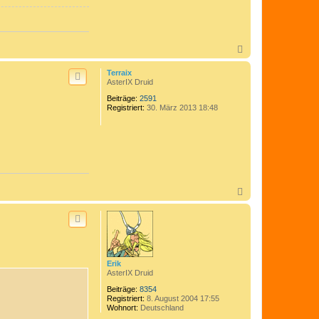
N
a
c
Terraix
h
AsterIX Druid
o
Beiträge:
2591
b
Registriert:
30. März 2013 18:48
e
n
N
a
c
h
o
b
e
n
Erik
AsterIX Druid
Beiträge:
8354
Registriert:
8. August 2004 17:55
Wohnort:
Deutschland