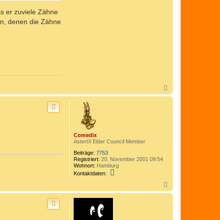
ss er zuviele Zähne
rn, denen die Zähne
N
a
c
h
o
b
e
Comedix
n
AsterIX Elder Council Member
Beiträge:
7753
Registriert:
20. November 2001 09:54
Wohnort:
Hamburg
K
Kontaktdaten:
o
n
N
t
a
a
c
k
h
t
o
d
b