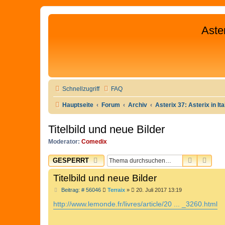
Aste
Schnellzugriff
FAQ
Hauptseite
Forum
Archiv
Asterix 37: Asterix in Ita
Titelbild und neue Bilder
Moderator:
Comedix
SUCHE
ERW
GESPERRT
Titelbild und neue Bilder
B
Beitrag: # 56046
Terraix
»
20. Juli 2017 13:19
e
i
http://www.lemonde.fr/livres/article/20 ... _3260.html
t
r
a