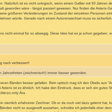
n. Natürlich ist es nicht unlogisch, wenn einem Gallier mit 93 Jahren d
lt geworden wäre - längst passiert gewesen. Nur finden die Asterix-Ge
keine größeren Veränderungen im Zustand der einzelnen Personen eintr
 ablehnen würde. Gerade nach einem Autorenwechsel muss es sicherli
ns nicht einmal für so abwegig. Diese Idee hat es ja schon gegeben, we
ng nach verbessert!
en Jahrzehnten (zeichnerisch!) immer besser geworden.
rüheren Bänden besser gefallen. Rein optisch mag ich den Obelix aus "As
ei Asterix ist es ähnlich. Ich habe den Eindruck, dass er sich ein gutes S
r Uderzo-only-Ära.
n ziemlich erfahrener Zeichner. Ob er da noch viel dazu gelernt hat, k
Bänden nicht so ausgereift aussehen, schreibe ich jedenfalls eher dem 