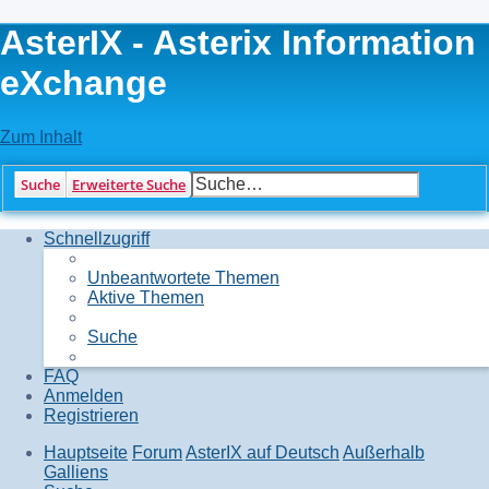
AsterIX - Asterix Information
eXchange
Zum Inhalt
Suche
Erweiterte Suche
Schnellzugriff
Unbeantwortete Themen
Aktive Themen
Suche
FAQ
Anmelden
Registrieren
Hauptseite
Forum
AsterIX auf Deutsch
Außerhalb
Galliens