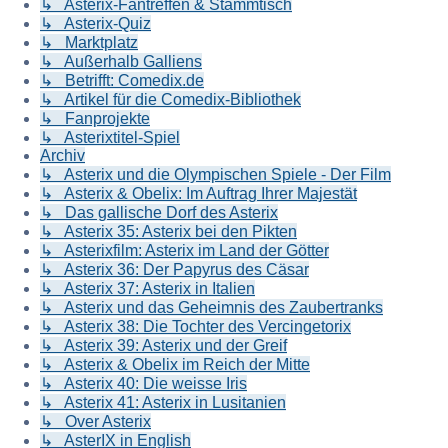
↳ Asterix-Fantreffen & Stammtisch
↳ Asterix-Quiz
↳ Marktplatz
↳ Außerhalb Galliens
↳ Betrifft: Comedix.de
↳ Artikel für die Comedix-Bibliothek
↳ Fanprojekte
↳ Asterixtitel-Spiel
Archiv
↳ Asterix und die Olympischen Spiele - Der Film
↳ Asterix & Obelix: Im Auftrag Ihrer Majestät
↳ Das gallische Dorf des Asterix
↳ Asterix 35: Asterix bei den Pikten
↳ Asterixfilm: Asterix im Land der Götter
↳ Asterix 36: Der Papyrus des Cäsar
↳ Asterix 37: Asterix in Italien
↳ Asterix und das Geheimnis des Zaubertranks
↳ Asterix 38: Die Tochter des Vercingetorix
↳ Asterix 39: Asterix und der Greif
↳ Asterix & Obelix im Reich der Mitte
↳ Asterix 40: Die weisse Iris
↳ Asterix 41: Asterix in Lusitanien
↳ Over Asterix
↳ AsterIX in English