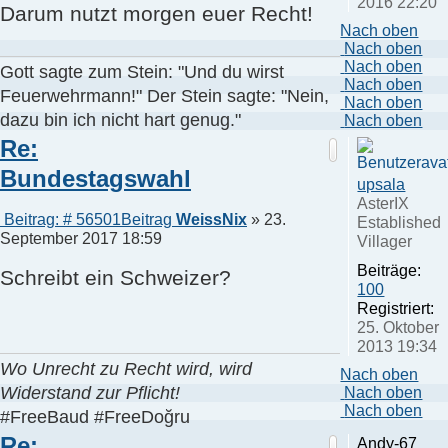
2016 22:20
Darum nutzt morgen euer Recht!
Nach oben
Nach oben
Nach oben
Gott sagte zum Stein: "Und du wirst
Nach oben
Feuerwehrmann!" Der Stein sagte: "Nein,
Nach oben
dazu bin ich nicht hart genug."
Nach oben
Re:
Bundestagswahl
upsala
AsterIX
Beitrag: # 56501
Beitrag
WeissNix
»
23.
Established
September 2017 18:59
Villager
Beiträge:
Schreibt ein Schweizer?
100
Registriert:
25. Oktober
2013 19:34
Wo Unrecht zu Recht wird, wird
Nach oben
Widerstand zur Pflicht!
Nach oben
Nach oben
#FreeBaud #FreeDoğru
Re:
Andy-67