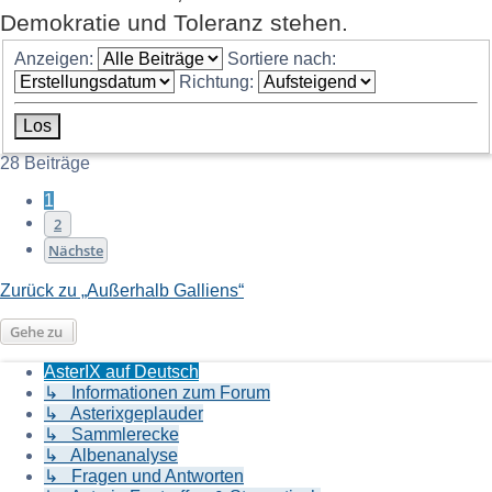
Demokratie und Toleranz stehen.
Anzeigen:
Sortiere nach:
Richtung:
28 Beiträge
1
2
Nächste
Zurück zu „Außerhalb Galliens“
Gehe zu
AsterIX auf Deutsch
↳ Informationen zum Forum
↳ Asterixgeplauder
↳ Sammlerecke
↳ Albenanalyse
↳ Fragen und Antworten