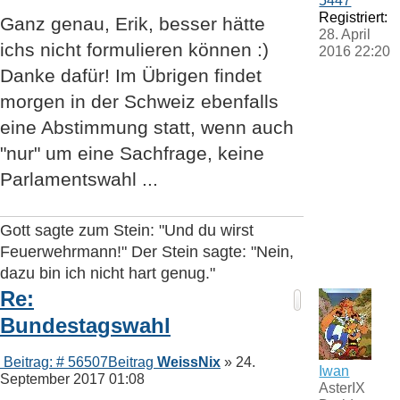
5447
Registriert:
Ganz genau, Erik, besser hätte
28. April
ichs nicht formulieren können :)
2016 22:20
Danke dafür! Im Übrigen findet
morgen in der Schweiz ebenfalls
eine Abstimmung statt, wenn auch
"nur" um eine Sachfrage, keine
Parlamentswahl ...
Gott sagte zum Stein: "Und du wirst
Feuerwehrmann!" Der Stein sagte: "Nein,
dazu bin ich nicht hart genug."
Re:
Bundestagswahl
Beitrag: # 56507
Beitrag
WeissNix
»
24.
Iwan
September 2017 01:08
AsterIX