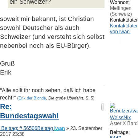
ein Schweizer?
Wohnort:
Mellingen
(Schweiz)
soweit mir bekannt, ist Christian
Kontaktdaten
Kontaktdate
sowohl Deutscher als auch
von Iwan
Schweizer (und versteht sich selbst
nebenbei noch als EU-Bürger).
Gruß
Erik
"Alle sollt ihr noch sehen, daß ich habe
recht!"
(
Erik der Blonde
,
Die große Überfahrt
, S. 5)
Re:
Bundestagswahl
WeissNix
AsterIX Bard
Beitrag: # 56506
Beitrag
Iwan
»
23. September
Beiträge:
2017 23:38