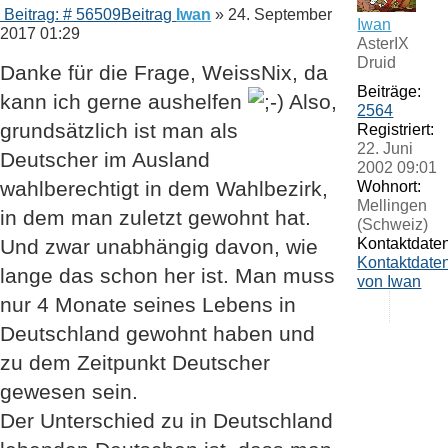
Beitrag: # 56509
Beitrag
Iwan
»
24. September
Iwan
2017 01:29
AsterIX
Druid
Danke für die Frage, WeissNix, da
Beiträge:
kann ich gerne aushelfen
Also,
2564
grundsätzlich ist man als
Registriert:
22. Juni
Deutscher im Ausland
2002 09:01
wahlberechtigt in dem Wahlbezirk,
Wohnort:
Mellingen
in dem man zuletzt gewohnt hat.
(Schweiz)
Und zwar unabhängig davon, wie
Kontaktdaten
Kontaktdate
lange das schon her ist. Man muss
von Iwan
nur 4 Monate seines Lebens in
Deutschland gewohnt haben und
zu dem Zeitpunkt Deutscher
gewesen sein.
Der Unterschied zu in Deutschland