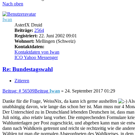
Nach oben
Iwan
AsterIX Druid
Beiträge:
2564
Registriert:
22. Juni 2002 09:01
Wohnort:
Mellingen (Schweiz)
Kontaktdaten:
Kontaktdaten von Iwan
ICQ
Yahoo Messenger
Re: Bundestagswahl
Zitieren
Beitrag: # 56509
Beitrag
Iwan
»
24. September 2017 01:29
Danke für die Frage, WeissNix, da kann ich gerne aushelfen
Als
unabhängig davon, wie lange das schon her ist. Man muss nur 4 Mon
Der Unterschied zu in Deutschland lebenden Deutschen ist, dass man n
Juli nötig, also relativ lang vorher. Die entsprechenden Formulare
Wahlunterlagen per Post zugeschickt, und abgeben kann man sie entwe
dann nach Wahlkreis getrennt und reicht sie rechtzeitig wie die ande
Wählen tut man die normalen Abgeordneten des Wahlkreises, in dem 