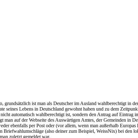
o, grundsätzlich ist man als Deutscher im Ausland wahlberechtigt in 
ate seines Lebens in Deutschland gewohnt haben und zu dem Zeitpunk
icht automatisch wahlberechtigt ist, sondern den Antrag auf Eintrag i
 kriegt man auf der Webseite des Auswärtigen Amtes, der Gemeinden in
der ebenfalls per Post oder (vor allem, wenn man außerhalb Europas le
ren Briefwahlumschläge (also deiner zum Beispiel, WeissNix) bei den l
man zuletzt gemeldet war.