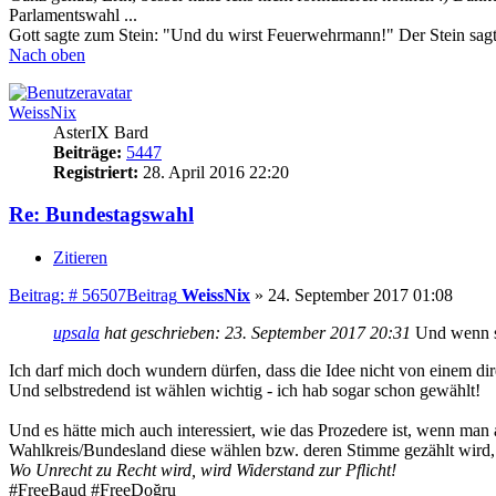
Parlamentswahl ...
Gott sagte zum Stein: "Und du wirst Feuerwehrmann!" Der Stein sagte
Nach oben
WeissNix
AsterIX Bard
Beiträge:
5447
Registriert:
28. April 2016 22:20
Re: Bundestagswahl
Zitieren
Beitrag: # 56507
Beitrag
WeissNix
»
24. September 2017 01:08
upsala
hat geschrieben:
23. September 2017 20:31
Und wenn sc
Ich darf mich doch wundern dürfen, dass die Idee nicht von einem di
Und selbstredend ist wählen wichtig - ich hab sogar schon gewählt!
Und es hätte mich auch interessiert, wie das Prozedere ist, wenn ma
Wahlkreis/Bundesland diese wählen bzw. deren Stimme gezählt wird, 
Wo Unrecht zu Recht wird, wird Widerstand zur Pflicht!
#FreeBaud #FreeDoğru