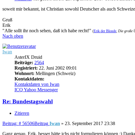
soweit mir bekannt, ist Christian sowohl Deutscher als auch Schweize
Gruß
Erik
"Alle sollt ihr noch sehen, daß ich habe recht!"
(
Erik der Blonde
,
Die große 
Nach oben
Iwan
AsterIX Druid
Beiträge:
2564
Registriert:
22. Juni 2002 09:01
Wohnort:
Mellingen (Schweiz)
Kontaktdaten:
Kontaktdaten von Iwan
ICQ
Yahoo Messenger
Re: Bundestagswahl
Zitieren
Beitrag: # 56506
Beitrag
Iwan
»
23. September 2017 23:38
Ganz genau, Erik, besser hätte ichs nicht formulieren können :) Dan