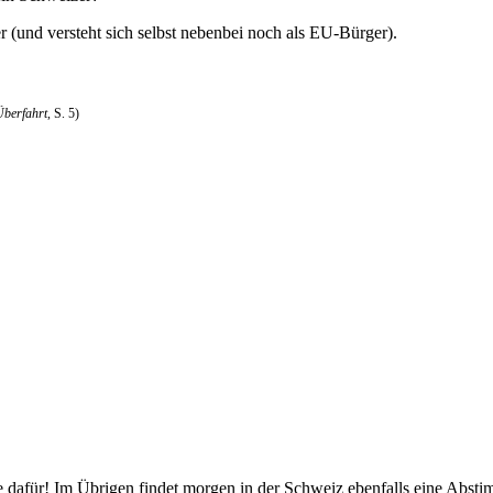
r (und versteht sich selbst nebenbei noch als EU-Bürger).
Überfahrt
, S. 5)
ke dafür! Im Übrigen findet morgen in der Schweiz ebenfalls eine Abst