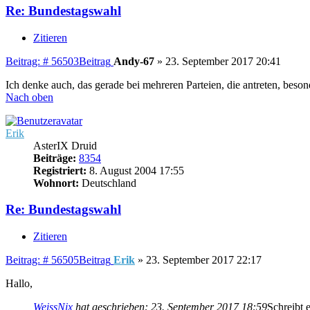
Re: Bundestagswahl
Zitieren
Beitrag: # 56503
Beitrag
Andy-67
»
23. September 2017 20:41
Ich denke auch, das gerade bei mehreren Parteien, die antreten, be
Nach oben
Erik
AsterIX Druid
Beiträge:
8354
Registriert:
8. August 2004 17:55
Wohnort:
Deutschland
Re: Bundestagswahl
Zitieren
Beitrag: # 56505
Beitrag
Erik
»
23. September 2017 22:17
Hallo,
WeissNix
hat geschrieben:
23. September 2017 18:59
Schreibt 