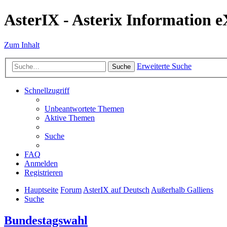
AsterIX - Asterix Information 
Zum Inhalt
Erweiterte Suche
Suche
Schnellzugriff
Unbeantwortete Themen
Aktive Themen
Suche
FAQ
Anmelden
Registrieren
Hauptseite
Forum
AsterIX auf Deutsch
Außerhalb Galliens
Suche
Bundestagswahl