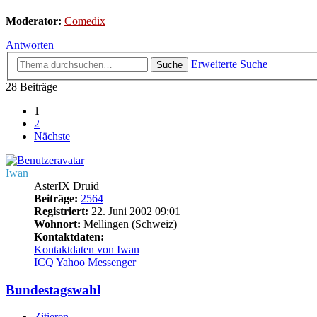
Moderator:
Comedix
Antworten
Erweiterte Suche
Suche
28 Beiträge
1
2
Nächste
Iwan
AsterIX Druid
Beiträge:
2564
Registriert:
22. Juni 2002 09:01
Wohnort:
Mellingen (Schweiz)
Kontaktdaten:
Kontaktdaten von Iwan
ICQ
Yahoo Messenger
Bundestagswahl
Zitieren