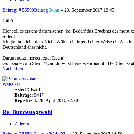
Beitrag: # 56500
Beitrag
Iwan
»
23. September 2017 18:45
Hallo
Hier soll es erstens darum gehen, bei Bedarf das Ergebnis der morgig
sollen!
Ich glaube nicht, dass Nicht-Wählen in irgend einer Weise ein Ausdru
Deutschland eher nicht.
Darum nutzt morgen euer Recht!
Gott sagte zum Stein: "Und du wirst Feuerwehrmann!" Der Stein sagte
Nach oben
WeissNix
AsterIX Bard
Beiträge:
5447
Registriert:
28. April 2016 22:20
Re: Bundestagswahl
Zitieren
Beitrag: # 56501
Beitrag
WeissNix
»
23. September 2017 18:59