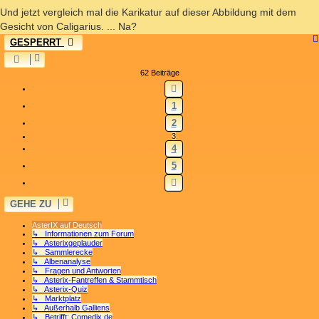
Und jetzt vergleich mal die Karikatur auf dieser Abbildung mit dem
Gesicht von Caligarius. ... Na?
GESPERRT
62 Beiträge
VORHERIGE
1
2
3
4
5
NÄCHSTE
GEHE ZU
AsterIX auf Deutsch
↳ Informationen zum Forum
↳ Asterixgeplauder
↳ Sammlerecke
↳ Albenanalyse
↳ Fragen und Antworten
↳ Asterix-Fantreffen & Stammtisch
↳ Asterix-Quiz
↳ Marktplatz
↳ Außerhalb Galliens
↳ Betrifft: Comedix.de