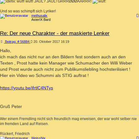
wuff! wuff! JAUL? JÅUL! GRRRØØØÅÅRRR!
Und so was schimpft sich Lyriker!
methusalix
AsterIX Bard
Re: Der neue Charakter - der maskierte Lenker
Beitrag
Beitrag: # 56884
20. Oktober 2017 16:19
Hallo,
ich mach das nicht nur an den Bildern fest sondern auch an den
Texten , Prost hatte kein Manager wie Schumacher den Willi Weber
und Prost wurde auch nicht zum Publikumsliebling hochsterilisiert !
Hier ein Video wo Schummi als STIG auftrat !
https://youtu.be/ifrtlC4NTys
Gruß Peter
Wer einem Fremdling nicht sich freundlich mag erweisen, der war wohl selber nie
im fremden Land auf Reisen.
Rückert, Friedrich
WeissNix