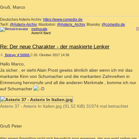
Gruß, Marco
Deutsches Asterix Archiv:
https://www.comedix.de
TwiX:
@Asterix-Archiv
, Mastodon:
@Asterix_Archiv
, Bluesky:
@comedix.de
methusalix
AsterIX Bard
Re: Der neue Charakter - der maskierte Lenker
Beitrag
Beitrag: # 56866
20. Oktober 2017 14:36
Hallo Marco,
Ja sicher , er sieht Alain Prost gewiss ähnlich aber wenn ich mir das
markante Kinn von Schumacher und die markanten Zahnreihen in
Erinnerung hervorrufe und all die anderen Merkmale , komme ich nur
auf Schumacher
Asterix 37 - Asterix In Italien.jpg (91.52 KiB) 31974 mal betrachtet
Gruß Peter
Wer einem Fremdling nicht sich freundlich mag erweisen, der war wohl selber nie