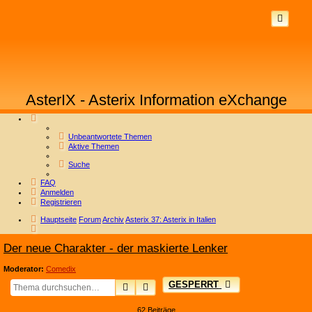
AsterIX - Asterix Information eXchange
Unbeantwortete Themen
Aktive Themen
Suche
FAQ
Anmelden
Registrieren
Hauptseite
Forum
Archiv
Asterix 37: Asterix in Italien
Suche
Der neue Charakter - der maskierte Lenker
Moderator:
Comedix
GESPERRT
SUCHE
ERWEITERTE SUCHE
62 Beiträge