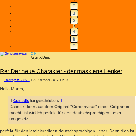
VORHERIGE
1
2
3
4
5
NÄCHSTE
Erik
AsterIX Druid
Re: Der neue Charakter - der maskierte Lenker
Beitrag
Beitrag: # 56861
20. Oktober 2017 14:10
Hallo Marco,
Comedix
hat geschrieben:
Dass er dann aus dem Original "Coronavirus" einen Caligarius
macht, ist wirklch perfekt für den deutschsprachigen Leser
umgesetzt.
perfekt für den
lateinkundigen
deutschsprachigen Leser. Denn dies ist