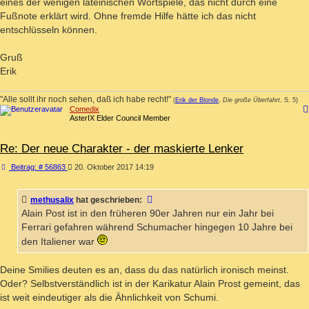
eines der wenigen lateinischen Wortspiele, das nicht durch eine
Fußnote erklärt wird. Ohne fremde Hilfe hätte ich das nicht
entschlüsseln können.
Gruß
Erik
"Alle sollt ihr noch sehen, daß ich habe recht!"
(
Erik der Blonde
,
Die große Überfahrt
, S. 5)
Comedix
AsterIX Elder Council Member
Re: Der neue Charakter - der maskierte Lenker
Beitrag
Beitrag: # 56863
20. Oktober 2017 14:19
methusalix
hat geschrieben:
Alain Post ist in den früheren 90er Jahren nur ein Jahr bei
Ferrari gefahren während Schumacher hingegen 10 Jahre bei
den Italiener war
Deine Smilies deuten es an, dass du das natürlich ironisch meinst.
Oder? Selbstverständlich ist in der Karikatur Alain Prost gemeint, das
ist weit eindeutiger als die Ähnlichkeit von Schumi.