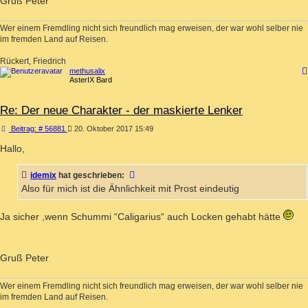
Gruß Peter
Wer einem Fremdling nicht sich freundlich mag erweisen, der war wohl selber nie
im fremden Land auf Reisen.
Rückert, Friedrich
methusalix
AsterIX Bard
Re: Der neue Charakter - der maskierte Lenker
Beitrag
Beitrag: # 56881
20. Oktober 2017 15:49
Hallo,
idemix
hat geschrieben:
Also für mich ist die Ähnlichkeit mit Prost eindeutig
Ja sicher ,wenn Schummi “Caligarius“ auch Locken gehabt hätte
Gruß Peter
Wer einem Fremdling nicht sich freundlich mag erweisen, der war wohl selber nie
im fremden Land auf Reisen.