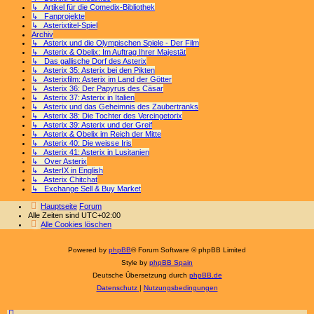
↳ Artikel für die Comedix-Bibliothek
↳ Fanprojekte
↳ Asterixtitel-Spiel
Archiv
↳ Asterix und die Olympischen Spiele - Der Film
↳ Asterix & Obelix: Im Auftrag Ihrer Majestät
↳ Das gallische Dorf des Asterix
↳ Asterix 35: Asterix bei den Pikten
↳ Asterixfilm: Asterix im Land der Götter
↳ Asterix 36: Der Papyrus des Cäsar
↳ Asterix 37: Asterix in Italien
↳ Asterix und das Geheimnis des Zaubertranks
↳ Asterix 38: Die Tochter des Vercingetorix
↳ Asterix 39: Asterix und der Greif
↳ Asterix & Obelix im Reich der Mitte
↳ Asterix 40: Die weisse Iris
↳ Asterix 41: Asterix in Lusitanien
↳ Over Asterix
↳ AsterIX in English
↳ Asterix Chitchat
↳ Exchange Sell & Buy Market
Hauptseite
Forum
Alle Zeiten sind
UTC+02:00
Alle Cookies löschen
Powered by
phpBB
® Forum Software © phpBB Limited
Style by
phpBB Spain
Deutsche Übersetzung durch
phpBB.de
Datenschutz
|
Nutzungsbedingungen