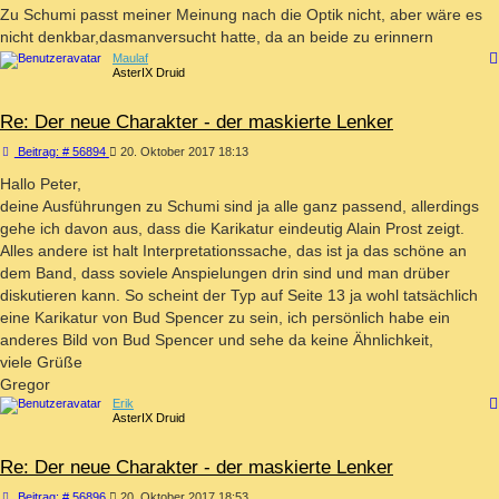
Zu Schumi passt meiner Meinung nach die Optik nicht, aber wäre es
nicht denkbar,dasmanversucht hatte, da an beide zu erinnern
Maulaf
AsterIX Druid
Re: Der neue Charakter - der maskierte Lenker
Beitrag
Beitrag: # 56894
20. Oktober 2017 18:13
Hallo Peter,
deine Ausführungen zu Schumi sind ja alle ganz passend, allerdings
gehe ich davon aus, dass die Karikatur eindeutig Alain Prost zeigt.
Alles andere ist halt Interpretationssache, das ist ja das schöne an
dem Band, dass soviele Anspielungen drin sind und man drüber
diskutieren kann. So scheint der Typ auf Seite 13 ja wohl tatsächlich
eine Karikatur von Bud Spencer zu sein, ich persönlich habe ein
anderes Bild von Bud Spencer und sehe da keine Ähnlichkeit,
viele Grüße
Gregor
Erik
AsterIX Druid
Re: Der neue Charakter - der maskierte Lenker
Beitrag
Beitrag: # 56896
20. Oktober 2017 18:53