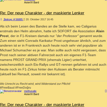
AsterIX Bard
Re: Der neue Charakter - der maskierte Lenker
Beitrag
Beitrag: # 56885
20. Oktober 2017 16:45
Als ich beim Lesen des Bandes an die Stelle kam, wo Caligarius
erstmals den Helm abnahm, hatte ich SOFORT die Assoziation
Alain
Prost
, der in F1-Kreisen damals nur
"der Professor"
genannt wurde.
Zum einen sieht Conrads Karikatur Prost ungeheuer ähnlich, und zum
anderen ist er in Frankreich auch heute noch sehr viel populärer als
Michael Schumacher es je war. Man sollte auch nicht vergessen, dass
Prost nach seiner aktiven Fahrerzeit auch ein eigenes F1-Team
namens PROST GRAND PRIX (ehemals Ligier) unterhiet,
zwischenzeitlich auch Eis-Rallys und GT-rennen gefahren ist und auch
heute noch im F1-Zirkus hinter den Kulissen als Berater mitmischt
(aktuell bei Renault, soweit mir bekannt ist).
Wo Unrecht zu Recht wird, wird Widerstand zur Pflicht!
#FreeBaud #FreeDoğru
methusalix
AsterIX Bard
Re: Der neue Charakter - der maskierte Lenker