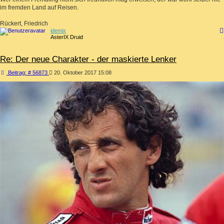
im fremden Land auf Reisen.
Rückert, Friedrich
idemix
AsterIX Druid
Re: Der neue Charakter - der maskierte Lenker
Beitrag
Beitrag: # 56873
20. Oktober 2017 15:08