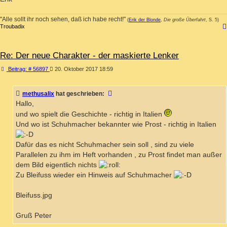
"Alle sollt ihr noch sehen, daß ich habe recht!"
(
Erik der Blonde
,
Die große Überfahrt
, S. 5)
Troubadix
Re: Der neue Charakter - der maskierte Lenker
Beitrag
Beitrag: # 56897
20. Oktober 2017 18:59
methusalix
hat geschrieben:
Hallo,
und wo spielt die Geschichte - richtig in Italien
Und wo ist Schuhmacher bekannter wie Prost - richtig in Italien
Dafür das es nicht Schuhmacher sein soll , sind zu viele
Parallelen zu ihm im Heft vorhanden , zu Prost findet man außer
dem Bild eigentlich nichts
Zu Bleifuss wieder ein Hinweis auf Schuhmacher
Bleifuss.jpg
Gruß Peter