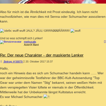
Also für mich ist die Ähnlichkeit mit Prost eindeutig. Ich kann nicht
nachvollziehen, wie man dies mit Senna oder Schumacher assoziieren
kann.
wuff! wuff! JAUL? JÅUL! GRRRØØØÅÅRRR!
Und so was schimpft sich Lyriker!
methusalix
AsterIX Bard
Re: Der neue Charakter - der maskierte Lenker
Beitrag
Beitrag: # 56879
20. Oktober 2017 15:37
Hallo,
noch ein Hinweis das es sich um Schumacher handeln kann ...... Wer
war der geheimnisvolle Testfahrer der BBC-Kult-Autosendung "Top
Gear war unter dem Namen "Stig" bekannt, seinen weißen Helm mit
dem verspiegelten Visier lüftete er niemals in der Öffentlichkeit.
Mittlerweile hat der Unbekannte längst Kultstatus erreicht.
Es war Michael Schumacher