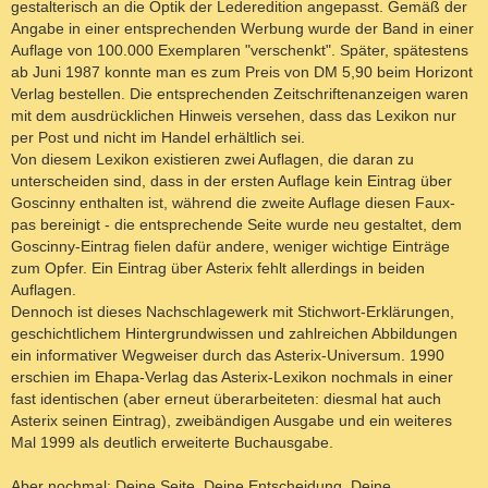
gestalterisch an die Optik der Lederedition angepasst. Gemäß der
Angabe in einer entsprechenden Werbung wurde der Band in einer
Auflage von 100.000 Exemplaren "verschenkt". Später, spätestens
ab Juni 1987 konnte man es zum Preis von DM 5,90 beim Horizont
Verlag bestellen. Die entsprechenden Zeitschriftenanzeigen waren
mit dem ausdrücklichen Hinweis versehen, dass das Lexikon nur
per Post und nicht im Handel erhältlich sei.
Von diesem Lexikon existieren zwei Auflagen, die daran zu
unterscheiden sind, dass in der ersten Auflage kein Eintrag über
Goscinny enthalten ist, während die zweite Auflage diesen Faux-
pas bereinigt - die entsprechende Seite wurde neu gestaltet, dem
Goscinny-Eintrag fielen dafür andere, weniger wichtige Einträge
zum Opfer. Ein Eintrag über Asterix fehlt allerdings in beiden
Auflagen.
Dennoch ist dieses Nachschlagewerk mit Stichwort-Erklärungen,
geschichtlichem Hintergrundwissen und zahlreichen Abbildungen
ein informativer Wegweiser durch das Asterix-Universum. 1990
erschien im Ehapa-Verlag das Asterix-Lexikon nochmals in einer
fast identischen (aber erneut überarbeiteten: diesmal hat auch
Asterix seinen Eintrag), zweibändigen Ausgabe und ein weiteres
Mal 1999 als deutlich erweiterte Buchausgabe.
Aber nochmal: Deine Seite, Deine Entscheidung, Deine