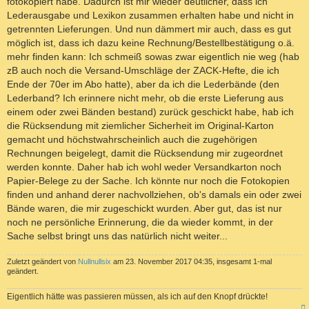
fotokopiert habe. Dadurch ist mir wieder deutlicher, dass ich
Lederausgabe und Lexikon zusammen erhalten habe und nicht in
getrennten Lieferungen. Und nun dämmert mir auch, dass es gut
möglich ist, dass ich dazu keine Rechnung/Bestellbestätigung o.ä.
mehr finden kann: Ich schmeiß sowas zwar eigentlich nie weg (hab
zB auch noch die Versand-Umschläge der ZACK-Hefte, die ich
Ende der 70er im Abo hatte), aber da ich die Lederbände (den
Lederband? Ich erinnere nicht mehr, ob die erste Lieferung aus
einem oder zwei Bänden bestand) zurück geschickt habe, hab ich
die Rücksendung mit ziemlicher Sicherheit im Original-Karton
gemacht und höchstwahrscheinlich auch die zugehörigen
Rechnungen beigelegt, damit die Rücksendung mir zugeordnet
werden konnte. Daher hab ich wohl weder Versandkarton noch
Papier-Belege zu der Sache. Ich könnte nur noch die Fotokopien
finden und anhand derer nachvollziehen, ob's damals ein oder zwei
Bände waren, die mir zugeschickt wurden. Aber gut, das ist nur
noch ne persönliche Erinnerung, die da wieder kommt, in der
Sache selbst bringt uns das natürlich nicht weiter...
Zuletzt geändert von
Nullnullsix
am 23. November 2017 04:35, insgesamt 1-mal
geändert.
Eigentlich hätte was passieren müssen, als ich auf den Knopf drückte!