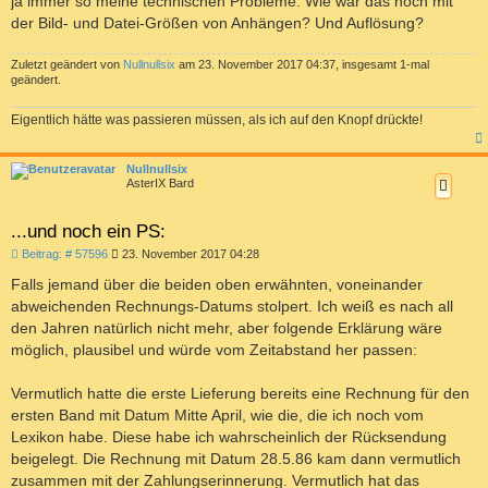
ja immer so meine technischen Probleme. Wie war das noch mit
der Bild- und Datei-Größen von Anhängen? Und Auflösung?
Zuletzt geändert von
Nullnullsix
am 23. November 2017 04:37, insgesamt 1-mal
geändert.
Eigentlich hätte was passieren müssen, als ich auf den Knopf drückte!
c
Nullnullsix
AsterIX Bard
...und noch ein PS:
B
Beitrag: # 57596
23. November 2017 04:28
e
i
Falls jemand über die beiden oben erwähnten, voneinander
t
abweichenden Rechnungs-Datums stolpert. Ich weiß es nach all
r
a
den Jahren natürlich nicht mehr, aber folgende Erklärung wäre
g
möglich, plausibel und würde vom Zeitabstand her passen:
Vermutlich hatte die erste Lieferung bereits eine Rechnung für den
ersten Band mit Datum Mitte April, wie die, die ich noch vom
Lexikon habe. Diese habe ich wahrscheinlich der Rücksendung
beigelegt. Die Rechnung mit Datum 28.5.86 kam dann vermutlich
zusammen mit der Zahlungserinnerung. Vermutlich hat das