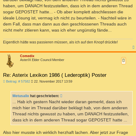
haben, um DANACH festzustellen, dass ich in dem anderen Thread
sogar GEPOSTET hatte... - Ob aber komplett abschliessen die
ideale Lösung ist, vermag ich nicht zu beurteilen. - Nachteil wäre in
dem Fall, dass man dann aus den geschlossenen Threads auch
nicht mehr zitieren kann, was ich eher ungünstig fände...
Eigentlich hätte was passieren müssen, als ich auf den Knopf drückte!
c
Comedix
AsterIX Elder Council Member
Re: Asterix Lexikon 1986 ( Lederoptik) Poster
B
Beitrag: # 57582
22. November 2017 13:59
e
i
t
Metusalix
hat geschrieben:
r
a
... Hab ich gestern Nacht wieder daran gemerkt, dass ich
g
mich hier im Thread darüber beklagt hab, von dem anderen
Thread nichts gewusst zu haben, um DANACH festzustellen,
dass ich in dem anderen Thread sogar GEPOSTET hatte ...
Also hier musste ich wirklich herzhaft lachen. Aber jetzt zur Frage