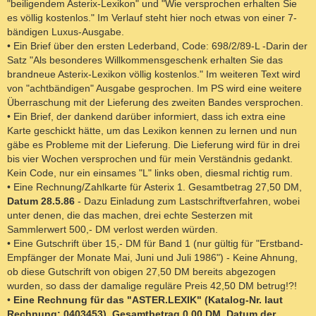
"beiligendem Asterix-Lexikon" und "Wie versprochen erhalten Sie
es völlig kostenlos." Im Verlauf steht hier noch etwas von einer 7-
bändigen Luxus-Ausgabe.
• Ein Brief über den ersten Lederband, Code: 698/2/89-L -Darin der
Satz "Als besonderes Willkommensgeschenk erhalten Sie das
brandneue Asterix-Lexikon völlig kostenlos." Im weiteren Text wird
von "achtbändigen" Ausgabe gesprochen. Im PS wird eine weitere
Überraschung mit der Lieferung des zweiten Bandes versprochen.
• Ein Brief, der dankend darüber informiert, dass ich extra eine
Karte geschickt hätte, um das Lexikon kennen zu lernen und nun
gäbe es Probleme mit der Lieferung. Die Lieferung wird für in drei
bis vier Wochen versprochen und für mein Verständnis gedankt.
Kein Code, nur ein einsames "L" links oben, diesmal richtig rum.
• Eine Rechnung/Zahlkarte für Asterix 1. Gesamtbetrag 27,50 DM,
Datum 28.5.86
- Dazu Einladung zum Lastschriftverfahren, wobei
unter denen, die das machen, drei echte Sesterzen mit
Sammlerwert 500,- DM verlost werden würden.
• Eine Gutschrift über 15,- DM für Band 1 (nur gültig für "Erstband-
Empfänger der Monate Mai, Juni und Juli 1986") - Keine Ahnung,
ob diese Gutschrift von obigen 27,50 DM bereits abgezogen
wurden, so dass der damalige reguläre Preis 42,50 DM betrug!?!
•
Eine Rechnung für das "ASTER.LEXIK" (Katalog-Nr. laut
Rechnung: 0403453), Gesamtbetrag 0,00 DM,
Datum der