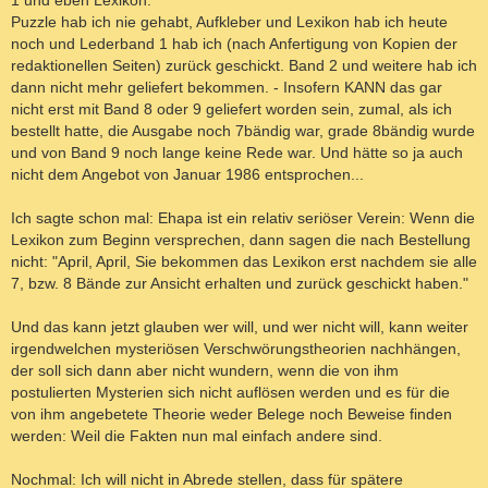
Puzzle hab ich nie gehabt, Aufkleber und Lexikon hab ich heute
noch und Lederband 1 hab ich (nach Anfertigung von Kopien der
redaktionellen Seiten) zurück geschickt. Band 2 und weitere hab ich
dann nicht mehr geliefert bekommen. - Insofern KANN das gar
nicht erst mit Band 8 oder 9 geliefert worden sein, zumal, als ich
bestellt hatte, die Ausgabe noch 7bändig war, grade 8bändig wurde
und von Band 9 noch lange keine Rede war. Und hätte so ja auch
nicht dem Angebot von Januar 1986 entsprochen...
Ich sagte schon mal: Ehapa ist ein relativ seriöser Verein: Wenn die
Lexikon zum Beginn versprechen, dann sagen die nach Bestellung
nicht: "April, April, Sie bekommen das Lexikon erst nachdem sie alle
7, bzw. 8 Bände zur Ansicht erhalten und zurück geschickt haben."
Und das kann jetzt glauben wer will, und wer nicht will, kann weiter
irgendwelchen mysteriösen Verschwörungstheorien nachhängen,
der soll sich dann aber nicht wundern, wenn die von ihm
postulierten Mysterien sich nicht auflösen werden und es für die
von ihm angebetete Theorie weder Belege noch Beweise finden
werden: Weil die Fakten nun mal einfach andere sind.
Nochmal: Ich will nicht in Abrede stellen, dass für spätere