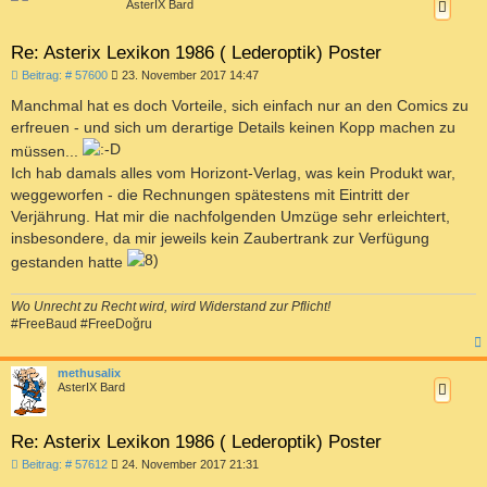
AsterIX Bard
Re: Asterix Lexikon 1986 ( Lederoptik) Poster
B
Beitrag: # 57600
23. November 2017 14:47
e
i
Manchmal hat es doch Vorteile, sich einfach nur an den Comics zu
t
erfreuen - und sich um derartige Details keinen Kopp machen zu
r
a
müssen...
g
Ich hab damals alles vom Horizont-Verlag, was kein Produkt war,
weggeworfen - die Rechnungen spätestens mit Eintritt der
Verjährung. Hat mir die nachfolgenden Umzüge sehr erleichtert,
insbesondere, da mir jeweils kein Zaubertrank zur Verfügung
gestanden hatte
Wo Unrecht zu Recht wird, wird Widerstand zur Pflicht!
#FreeBaud #FreeDoğru
c
methusalix
AsterIX Bard
Re: Asterix Lexikon 1986 ( Lederoptik) Poster
B
Beitrag: # 57612
24. November 2017 21:31
e