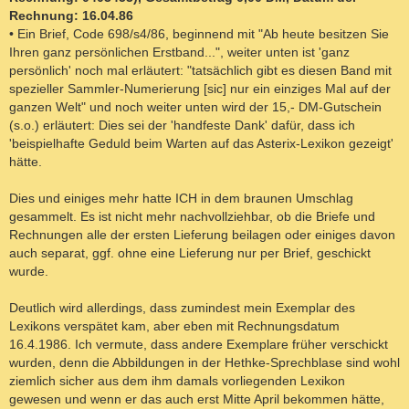
Rechnung: 16.04.86
• Ein Brief, Code 698/s4/86, beginnend mit "Ab heute besitzen Sie
Ihren ganz persönlichen Erstband...", weiter unten ist 'ganz
persönlich' noch mal erläutert: "tatsächlich gibt es diesen Band mit
spezieller Sammler-Numerierung [sic] nur ein einziges Mal auf der
ganzen Welt" und noch weiter unten wird der 15,- DM-Gutschein
(s.o.) erläutert: Dies sei der 'handfeste Dank' dafür, dass ich
'beispielhafte Geduld beim Warten auf das Asterix-Lexikon gezeigt'
hätte.
Dies und einiges mehr hatte ICH in dem braunen Umschlag
gesammelt. Es ist nicht mehr nachvollziehbar, ob die Briefe und
Rechnungen alle der ersten Lieferung beilagen oder einiges davon
auch separat, ggf. ohne eine Lieferung nur per Brief, geschickt
wurde.
Deutlich wird allerdings, dass zumindest mein Exemplar des
Lexikons verspätet kam, aber eben mit Rechnungsdatum
16.4.1986. Ich vermute, dass andere Exemplare früher verschickt
wurden, denn die Abbildungen in der Hethke-Sprechblase sind wohl
ziemlich sicher aus dem ihm damals vorliegenden Lexikon
gewesen und wenn er das auch erst Mitte April bekommen hätte,