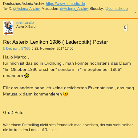
Deutsches Asterix Archiv:
https://www.comedix.de
TwiX:
@Asterix-Archiv
, Mastodon:
@Asterix_Archiv
, Bluesky:
@comedix.de
c
methusalix
AsterIX Bard
Re: Asterix Lexikon 1986 ( Lederoptik) Poster
B
Beitrag: # 57585
22. November 2017 17:50
e
i
Hallo Marco ,
t
für mich ist das so in Ordnung , man könnte höchstens das Daum
r
a
"Im Oktober 1986 erschien" sondern in "im September 1986"
g
umändern
Für das andere habe ich keine gesicherten Erkenntnisse , das mag
Metusalix dann kommentieren
Gruß Peter
Wer einem Fremdling nicht sich freundlich mag erweisen, der war wohl selber
nie im fremden Land auf Reisen.