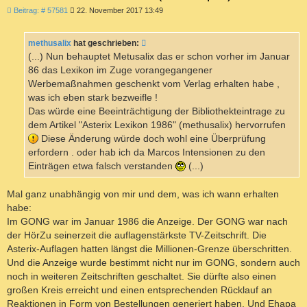
B
Beitrag: # 57581
22. November 2017 13:49
e
i
t
methusalix
hat geschrieben:
r
a
(...) Nun behauptet Metusalix das er schon vorher im Januar
g
86 das Lexikon im Zuge vorangegangener
Werbemaßnahmen geschenkt vom Verlag erhalten habe ,
was ich eben stark bezweifle !
Das würde eine Beeinträchtigung der Bibliothekteintrage zu
dem Artikel "Asterix Lexikon 1986" (methusalix) hervorrufen
Diese Änderung würde doch wohl eine Überprüfung
erfordern . oder hab ich da Marcos Intensionen zu den
Einträgen etwa falsch verstanden
(...)
Mal ganz unabhängig von mir und dem, was ich wann erhalten
habe:
Im GONG war im Januar 1986 die Anzeige. Der GONG war nach
der HörZu seinerzeit die auflagenstärkste TV-Zeitschrift. Die
Asterix-Auflagen hatten längst die Millionen-Grenze überschritten.
Und die Anzeige wurde bestimmt nicht nur im GONG, sondern auch
noch in weiteren Zeitschriften geschaltet. Sie dürfte also einen
großen Kreis erreicht und einen entsprechenden Rücklauf an
Reaktionen in Form von Bestellungen generiert haben. Und Ehapa