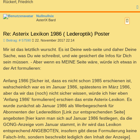
Rückert, Friedrich
c
Nullnullsix
AsterIX Bard
Re: Asterix Lexikon 1986 ( Lederoptik) Poster
B
Beitrag: # 57590
22. November 2017 22:14
e
i
Mir ist das letztlich wurscht. Es ist Deine web-seite und daher Deine
t
Sache, was Du wie schreibst, und wie gesichert die Infos für Dich
r
a
sein müssen. - Aber wenn es MEINE Seite wäre, würde ich etwas in
g
der Art formulieren:
Anfang 1986 [Sicher ist, dass es nicht schon 1985 erschienen ist,
wahscheinlich war es im Januar 1986, spätestens im März 1986,
aber da wir das (noch) nicht sicher wissen, würde ich hier eben
'Anfang 1986' formulieren] erschien das erste Asterix-Lexikon. Es
wurde zunächst ab Januar 1986 als Werbegeschenk für
Abonnenten der Lederedition [Link zur entsprechenden Seite]
angeboten [hier kann man sich auf Januar 1986 festlegen, da die
GONG-Anzeige vom Januar stammt, in ihr wird das Lexikon
entsprechend ANGEBOTEN, insofern gibt diese Formulierung keine
Falsch-Info, sondern beschreibt lediglich den Inhalt der Anzeige].