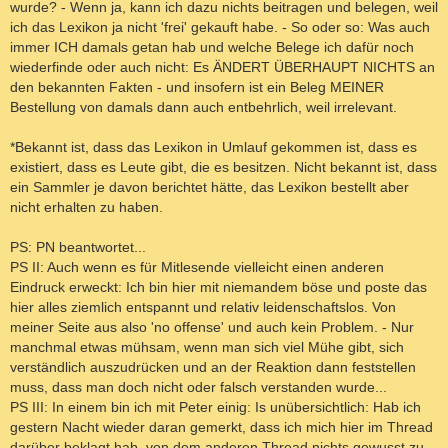
wurde? - Wenn ja, kann ich dazu nichts beitragen und belegen, weil
ich das Lexikon ja nicht 'frei' gekauft habe. - So oder so: Was auch
immer ICH damals getan hab und welche Belege ich dafür noch
wiederfinde oder auch nicht: Es ÄNDERT ÜBERHAUPT NICHTS an
den bekannten Fakten - und insofern ist ein Beleg MEINER
Bestellung von damals dann auch entbehrlich, weil irrelevant.
*Bekannt ist, dass das Lexikon in Umlauf gekommen ist, dass es
existiert, dass es Leute gibt, die es besitzen. Nicht bekannt ist, dass
ein Sammler je davon berichtet hätte, das Lexikon bestellt aber
nicht erhalten zu haben.
PS: PN beantwortet...
PS II: Auch wenn es für Mitlesende vielleicht einen anderen
Eindruck erweckt: Ich bin hier mit niemandem böse und poste das
hier alles ziemlich entspannt und relativ leidenschaftslos. Von
meiner Seite aus also 'no offense' und auch kein Problem. - Nur
manchmal etwas mühsam, wenn man sich viel Mühe gibt, sich
verständlich auszudrücken und an der Reaktion dann feststellen
muss, dass man doch nicht oder falsch verstanden wurde...
PS III: In einem bin ich mit Peter einig: Is unübersichtlich: Hab ich
gestern Nacht wieder daran gemerkt, dass ich mich hier im Thread
darüber beklagt hab, von dem anderen Thread nichts gewusst zu