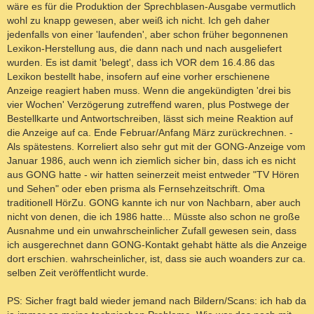
wäre es für die Produktion der Sprechblasen-Ausgabe vermutlich
wohl zu knapp gewesen, aber weiß ich nicht. Ich geh daher
jedenfalls von einer 'laufenden', aber schon früher begonnenen
Lexikon-Herstellung aus, die dann nach und nach ausgeliefert
wurden. Es ist damit 'belegt', dass ich VOR dem 16.4.86 das
Lexikon bestellt habe, insofern auf eine vorher erschienene
Anzeige reagiert haben muss. Wenn die angekündigten 'drei bis
vier Wochen' Verzögerung zutreffend waren, plus Postwege der
Bestellkarte und Antwortschreiben, lässt sich meine Reaktion auf
die Anzeige auf ca. Ende Februar/Anfang März zurückrechnen. -
Als spätestens. Korreliert also sehr gut mit der GONG-Anzeige vom
Januar 1986, auch wenn ich ziemlich sicher bin, dass ich es nicht
aus GONG hatte - wir hatten seinerzeit meist entweder "TV Hören
und Sehen" oder eben prisma als Fernsehzeitschrift. Oma
traditionell HörZu. GONG kannte ich nur von Nachbarn, aber auch
nicht von denen, die ich 1986 hatte... Müsste also schon ne große
Ausnahme und ein unwahrscheinlicher Zufall gewesen sein, dass
ich ausgerechnet dann GONG-Kontakt gehabt hätte als die Anzeige
dort erschien. wahrscheinlicher, ist, dass sie auch woanders zur ca.
selben Zeit veröffentlicht wurde.
PS: Sicher fragt bald wieder jemand nach Bildern/Scans: ich hab da