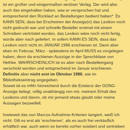
ist ein großer und einigermaßen seriöser Verlag. Der wird also
auch das eingehalten haben, was er versprochen hat und
entsprechend den Rücklauf an Bestellungen bedient haben*. Es
KANN SEIN, dass bei Erscheinen der Anzeige(n) das Lexikon noch
nicht gedruckt war und schnelle Besteller erstmal mit einem
Schreiben vertröstet wurden, das Lexikon wäre noch nicht fertig,
würde aber nach geliefert. In sofern KANN ES SEIN, dass das
Lexikon noch nicht im JANUAR 1986 erschienen ist. Dann aber
eben im Februar, März - spätestens im April MUSS es vorgelegen
haben, denn da erschienen Auszüge in der Sprechblase von
Hethke. WAHRSCHEINLICH ist es aber nach Bestelleingang
verschickt worden und entsprechend im Januar erschienen.
Definitiv
aber
nicht erst im Oktober 1986
, wie im
Bibliothekseintrag angegeben.
Soweit ist es mMn hinreichend durch die Existenz der GONG-
Anzeige belegt, völlig unabhängig von mir, meinem Erhalt des
Lexikons und davon, ob mir jemand etwas glaubt oder meine
Aussagen bezweifelt.
Inwieweit das nun Marcos Aufnahme-Kriterien tangiert, weiß ich
nicht. Gilt es erst als 'erschienen', als es auch frei verkäuflich
erhältlich war, auch wenn es bereits vorher existiert und vertrieben