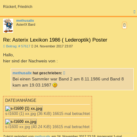
Rückert, Friedrich
c
methusalix
AsterIX Bard
Re: Asterix Lexikon 1986 ( Lederoptik) Poster
B
Beitrag: # 57617
24. November 2017 23:07
e
i
Hallo,
t
hier sind der Nachweis von :
r
a
g
methusalix
hat geschrieben:
Bei einen Sammler war Band 2 am 8.11.1986 und Band 8
kam am 19.03.1987
DATEIANHÄNGE
s-l1600 (1) xx.jpg (36 KiB) 16615 mal betrachtet
s-l1600 xx.jpg (40.24 KiB) 16615 mal betrachtet
Zuletzt geändert von
methusalix
am 24. November 2017 23:18, insgesamt 1-mal