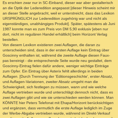
Es erschien zwar nur in SC-Einband, dieser war aber gestalterisch
an die Optik der Lederedition angepasst [dieser Hinweis scheint mir
an dieser Stelle angebracht, weil er unterstreicht, dass das Lexikon
URSPRÜNGLICH zur Lederedition zugehörig war und nicht als
eigenständiges, unabhängiges Produkt]. Später, spätestens ab Juni
1987 konnte man es zum Preis von DM 5,90 exklusiv [eben nur
dort, nicht im regulären Handel erhältlich] beim Horizont Verlag
bestellen.
Von diesem Lexikon existieren zwei Auflagen, die daran zu
unterscheiden sind, dass in der ersten Auflage kein Eintrag über
Goscinny enthalten ist, während die zweite Auflage diesen Faux-
pas bereinigt - die entsprechende Seite wurde neu gestaltet, dem
Goscinny-Eintrag fielen dafür andere, weniger wichtige Einträge
zum Opfer. Ein Eintrag über Asterix fehlt allerdings in beiden
Auflagen. [Durch Trennung der 'Editionsgeschichte', erster Absatz,
und Auflagen-Variatonen, zweiter Absatz umgeht man die
Schwierigkeit, sich festlegen zu müssen, wann und wie welche
Auflage vertrieben wurde und unterschlägt dennoch nicht, dass es
zwei Auflagen gibt und wie sie unterschieden werden können. Man
KÖNNTE hier Peters Telefonat mit Ehapa/Horizont berücksichtigen
und ergänzen, dass vermutlich die erste Auflage lediglich im Zuge
der Werbe-Abgabe vertrieben wurde, während im Direkt-Verkauf