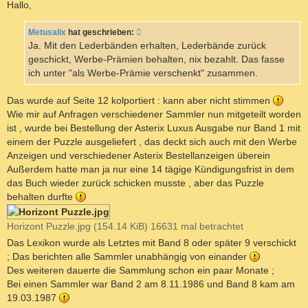
i
Hallo,
t
r
a
Metusalix
hat geschrieben:
g
Ja. Mit den Lederbänden erhalten, Lederbände zurück
geschickt, Werbe-Prämien behalten, nix bezahlt. Das fasse
ich unter "als Werbe-Prämie verschenkt" zusammen.
Das wurde auf Seite 12 kolportiert : kann aber nicht stimmen
Wie mir auf Anfragen verschiedener Sammler nun mitgeteilt worden
ist , wurde bei Bestellung der Asterix Luxus Ausgabe nur Band 1 mit
einem der Puzzle ausgeliefert , das deckt sich auch mit den Werbe
Anzeigen und verschiedener Asterix Bestellanzeigen überein
Außerdem hatte man ja nur eine 14 tägige Kündigungsfrist in dem
das Buch wieder zurück schicken musste , aber das Puzzle
behalten durfte
Horizont Puzzle.jpg (154.14 KiB) 16631 mal betrachtet
Das Lexikon wurde als Letztes mit Band 8 oder später 9 verschickt
; Das berichten alle Sammler unabhängig von einander
Des weiteren dauerte die Sammlung schon ein paar Monate ;
Bei einen Sammler war Band 2 am 8.11.1986 und Band 8 kam am
19.03.1987