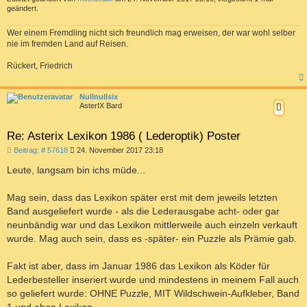
geändert.
Wer einem Fremdling nicht sich freundlich mag erweisen, der war wohl selber
nie im fremden Land auf Reisen.
Rückert, Friedrich
c
Nullnullsix
AsterIX Bard
Re: Asterix Lexikon 1986 ( Lederoptik) Poster
B
Beitrag: # 57618
24. November 2017 23:18
e
i
Leute, langsam bin ichs müde...
t
r
a
Mag sein, dass das Lexikon später erst mit dem jeweils letzten
g
Band ausgeliefert wurde - als die Lederausgabe acht- oder gar
neunbändig war und das Lexikon mittlerweile auch einzeln verkauft
wurde. Mag auch sein, dass es -später- ein Puzzle als Prämie gab.
Fakt ist aber, dass im Januar 1986 das Lexikon als Köder für
Lederbesteller inseriert wurde und mindestens in meinem Fall auch
so geliefert wurde: OHNE Puzzle, MIT Wildschwein-Aufkleber, Band
1 und eben Lexikon.