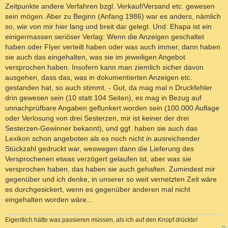
Zeitpunkte andere Verfahren bzgl. Verkauf/Versand etc. gewesen
sein mögen. Aber zu Beginn (Anfang 1986) war es anders, nämlich
so, wie von mir hier lang und breit dar gelegt. Und: Ehapa ist ein
einigermassen seriöser Verlag: Wenn die Anzeigen geschaltet
haben oder Flyer verteilt haben oder was auch immer, dann haben
sie auch das eingehalten, was sie im jeweiligen Angebot
versprochen haben. Insofern kann man ziemlich sicher davon
ausgehen, dass das, was in dokumentierten Anzeigen etc.
gestanden hat, so auch stimmt. - Gut, da mag mal n Druckfehler
drin gewesen sein (10 statt 104 Seiten), es mag in Bezug auf
unnachprüfbare Angaben geflunkert worden sein (100.000 Auflage
oder Verlosung von drei Sesterzen, mir ist keiner der drei
Sesterzen-Gewinner bekannt), und ggf. haben sie auch das
Lexikon schon angeboten als es noch nicht in ausreichender
Stückzahl gedruckt war, weswegen dann die Lieferung des
Versprochenen etwas verzögert gelaufen ist, aber was sie
versprochen haben, das haben sie auch gehalten. Zumindest mir
gegenüber und ich denke, in unserer so weit vernetzten Zeit wäre
es durchgesickert, wenn es gegenüber anderen mal nicht
eingehalten worden wäre...
Eigentlich hätte was passieren müssen, als ich auf den Knopf drückte!