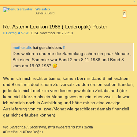
c
WeissNix
AsterIX Bard
Re: Asterix Lexikon 1986 ( Lederoptik) Poster
B
Beitrag: # 57615
24. November 2017 22:13
e
i
t
methusalix
hat geschrieben:
r
a
Des weiteren dauerte die Sammlung schon ein paar Monate ;
g
Bei einen Sammler war Band 2 am 8.11.1986 und Band 8
kam am 19.03.1987
Wenn ich mich recht entsinne, kamen bei mir Band 8 mit leichtem
und 9 erst mit deutlichem Zeitversatz zu den ersten sieben Bänden,
jedenfalls nicht mehr im von diesen gewohnten Zeitabstand (der
kann nicht kürzer als ein Monat gewesen sein, eher zwei - da war
ich nämlich noch in Ausbildung und hätte mir so eine zackige
Auslieferung von ca. zwei/Monat wie geschildert damals finanziell
gar nicht erlauben können).
Wo Unrecht zu Recht wird, wird Widerstand zur Pflicht!
#FreeBaud #FreeDoğru