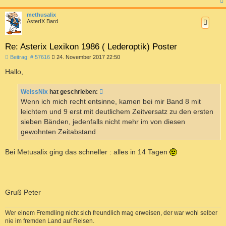
c
methusalix
AsterIX Bard
Re: Asterix Lexikon 1986 ( Lederoptik) Poster
B
Beitrag: # 57616
24. November 2017 22:50
e
i
Hallo,
t
r
a
WeissNix
hat geschrieben:
g
Wenn ich mich recht entsinne, kamen bei mir Band 8 mit
leichtem und 9 erst mit deutlichem Zeitversatz zu den ersten
sieben Bänden, jedenfalls nicht mehr im von diesen
gewohnten Zeitabstand
Bei Metusalix ging das schneller : alles in 14 Tagen
Gruß Peter
Wer einem Fremdling nicht sich freundlich mag erweisen, der war wohl selber
nie im fremden Land auf Reisen.