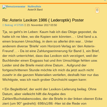
c
Nullnullsix
AsterIX Bard
Re: Asterix Lexikon 1986 ( Lederoptik) Poster
B
Beitrag: # 57595
23. November 2017 03:50
e
i
Tja, so geht's im Leben: Kaum hab ich das Obige gepostet, da
t
hatte ich ne Idee, wo die Kopien sein könnten... - Und fand u.a.
r
a
einen braunen Umschlag, in dem so allerlei drin war... Unter
g
anderem diverse 'Briefe' vom Horizont-Verlag an 'den Asterix-
Freund'... - Da ist eine Zahlungserinnerung für Band 1, ein Brief,
der mich unterrichtet, dass das Lexikon sich verzögert, weil der
Buchbinder einen Engpass hat und ihm Umschläge fehlen usw.
Leider sind die Briefe meist ohne Datum... Aufgrund der
fortgeschrittenen Stunde möchte ich mich da jetzt auch nicht
zusehr in die ganzen Materialien vertiefen, deshalb hier nur das
Wichtigste, was ich nach grober Durchsicht sagen kann:
• Ein Begleitbrief, der wohl der Lexikon-Lieferung beilag. Ohne
Datum, aber vielleicht hilft die Angabe des
Zahlen/Buchstabencodes, der die Briefe in der linken oberen Ecke
ziert (um 90° gedreht): 698/s1/86 -Hier ist die Rede von