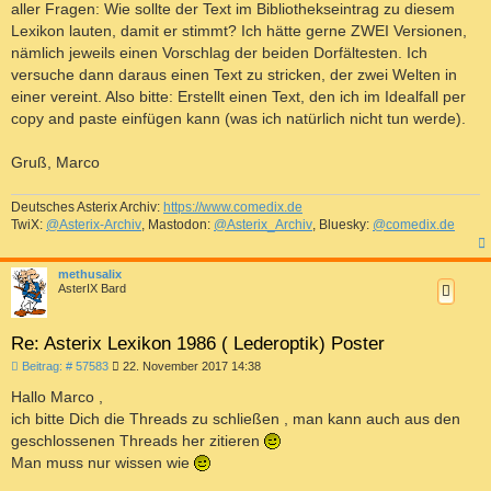
aller Fragen: Wie sollte der Text im Bibliothekseintrag zu diesem
Lexikon lauten, damit er stimmt? Ich hätte gerne ZWEI Versionen,
nämlich jeweils einen Vorschlag der beiden Dorfältesten. Ich
versuche dann daraus einen Text zu stricken, der zwei Welten in
einer vereint. Also bitte: Erstellt einen Text, den ich im Idealfall per
copy and paste einfügen kann (was ich natürlich nicht tun werde).
Gruß, Marco
Deutsches Asterix Archiv:
https://www.comedix.de
TwiX:
@Asterix-Archiv
, Mastodon:
@Asterix_Archiv
, Bluesky:
@comedix.de
c
methusalix
AsterIX Bard
Re: Asterix Lexikon 1986 ( Lederoptik) Poster
B
Beitrag: # 57583
22. November 2017 14:38
e
i
Hallo Marco ,
t
ich bitte Dich die Threads zu schließen , man kann auch aus den
r
a
geschlossenen Threads her zitieren
g
Man muss nur wissen wie