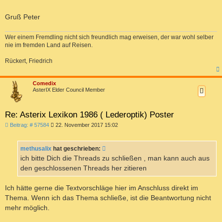
Gruß Peter
Wer einem Fremdling nicht sich freundlich mag erweisen, der war wohl selber
nie im fremden Land auf Reisen.
Rückert, Friedrich
c
Comedix
AsterIX Elder Council Member
Re: Asterix Lexikon 1986 ( Lederoptik) Poster
B
Beitrag: # 57584
22. November 2017 15:02
e
i
t
methusalix
hat geschrieben:
r
a
ich bitte Dich die Threads zu schließen , man kann auch aus
g
den geschlossenen Threads her zitieren
Ich hätte gerne die Textvorschläge hier im Anschluss direkt im
Thema. Wenn ich das Thema schließe, ist die Beantwortung nicht
mehr möglich.