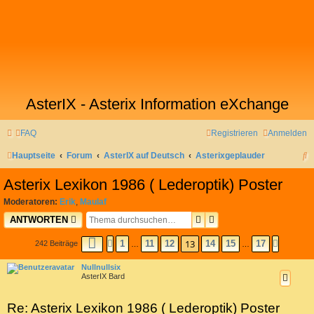
AsterIX - Asterix Information eXchange
FAQ
Registrieren
Anmelden
S
Hauptseite
Forum
AsterIX auf Deutsch
Asterixgeplauder
u
Asterix Lexikon 1986 ( Lederoptik) Poster
c
Moderatoren:
Erik
,
Maulaf
h
SUCHE
ERWEITERTE SUCHE
ANTWORTEN
e
13
SEITE
13
VON
17
1
11
12
14
15
17
242 Beiträge
VORHERIGE
NÄCHS
…
…
Nullnullsix
AsterIX Bard
Re: Asterix Lexikon 1986 ( Lederoptik) Poster