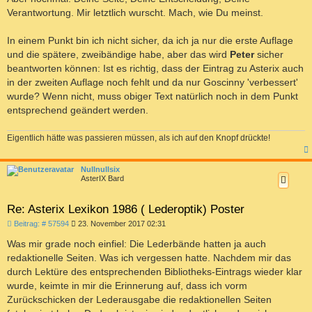
Verantwortung. Mir letztlich wurscht. Mach, wie Du meinst.
In einem Punkt bin ich nicht sicher, da ich ja nur die erste Auflage
und die spätere, zweibändige habe, aber das wird
Peter
sicher
beantworten können: Ist es richtig, dass der Eintrag zu Asterix auch
in der zweiten Auflage noch fehlt und da nur Goscinny 'verbessert'
wurde? Wenn nicht, muss obiger Text natürlich noch in dem Punkt
entsprechend geändert werden.
Eigentlich hätte was passieren müssen, als ich auf den Knopf drückte!
c
Nullnullsix
AsterIX Bard
Re: Asterix Lexikon 1986 ( Lederoptik) Poster
B
Beitrag: # 57594
23. November 2017 02:31
e
i
Was mir grade noch einfiel: Die Lederbände hatten ja auch
t
redaktionelle Seiten. Was ich vergessen hatte. Nachdem mir das
r
a
durch Lektüre des entsprechenden Bibliotheks-Eintrags wieder klar
g
wurde, keimte in mir die Erinnerung auf, dass ich vorm
Zurückschicken der Lederausgabe die redaktionellen Seiten