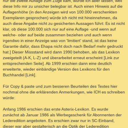
nur die zweite Auflage zum Zuge kam, würde ich aber lassen, weil
diese Info mir zu unsicher belegbar ist. Auch einen Hinweis auf die
Auflagenhöhe (in den Anzeigen wird von 100.000 verschenkten
Exemplaren gesprochen) würde ich nicht mit hineinnehmen, da
auch diese Angabe nicht zu gesicherten Aussagen führt: Es ist nicht
klar, ob diese 100.000 sich nur auf eine Auflage -und wenn auf
welche- oder auf beide zusammen beziehen und auch wenn
irgendwo in einer Anzeige was von 'limitiert' stand, ist das keine
Garantie dafür, dass Ehapa nicht doch nach Bedarf mehr gedruckt
hat.] Dieser Missstand wird dann 1990 behoben, als das Lexikon
zweigeteilt (A-K, L-Z) und überarbeitet erneut erscheint [Link zur
entsprechenden Seite]. Ab 1999 erschien dann eine deutlich
erweiterte, wieder einbändige Version des Lexikons für den
Buchhandel [Link].
Für Copy & paste und zum besseren Beurteilen des Textes hier
nochmal ohne die erklärenden Anmerkungen, wie ICH es schreiben
würde:
Anfang 1986 erschien das erste Asterix-Lexikon. Es wurde
zunächst ab Januar 1986 als Werbegeschenk für Abonnenten der
Lederedition angeboten. Es erschien zwar nur in SC-Einband,
dieser war aber gestalterisch an die Optik der Lederedition