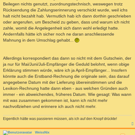
Beilegen nichts genutzt, zuordnungstechnisch, weswegen trotz
Rücksendung die Zahlungserinnerung verschickt wurde, weil ichs
halt nicht bezahlt hab. Vermutlich hab ich dann dorthin geschrieben
oder angerufen, um Bescheid zu geben, dass und warum ich nicht
zahle, womit die Angelegenheit sich dann wohl erledigt hatte.
Andernfalls hätte ich sicher noch ne daran anschliessende
Mahnung in dem Umschlag gehabt...
Allerdings korrespondiert das dann so nicht mit dem Gutschein, der
ja nur für Mai/Juni/Juli-Empfänger die Geduld belohnt, wenn obige
Erklärung stimmen würde, wäre ich ja April-Empfänger... Insofern
könnte auch die Erstband-Rechnung die originale sein, das darauf
angegebene Datum mit der Lieferung übereinstimmen und die
Lexikon-Rechnung hatte dann eben - aus welchen Gründen auch
immer - ein abweichendes, früheres Datum. Wie gesagt: Was wann
mit was zusammen gekommen ist, kann ich nicht mehr
nachvollziehen und erinnere ich auch nicht mehr.
Eigentlich hätte was passieren müssen, als ich auf den Knopf drückte!
c
WeissNix