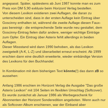
angepasst. Später, spätestens ab Juni 1987 konnte man es zum
Preis von DM 5,90 exklusiv beim Horizont Verlag bestellen.
Von diesem Lexikon existieren zwei Auflagen, die daran zu
unterscheiden sind, dass in der ersten Auflage kein Eintrag über
Goscinny enthalten ist, während die zweite Auflage diesen Faux-
pas bereinigt - die entsprechende Seite wurde neu gestaltet, dem
Goscinny-Eintrag fielen dafür andere, weniger wichtige Einträge
zum Opfer. Ein Eintrag über Asterix fehlt allerdings in beiden
Auflagen.
Dieser Missstand wird dann 1990 behoben, als das Lexikon
zweigeteilt (A-K, L-Z) und überarbeitet erneut erscheint. Ab 1999
erschien dann eine deutlich erweiterte, wieder einbändige Version
des Lexikons für den Buchhandel.
In Kombination mit dem bisherigen Text
könnte
(!) das dann
zB
so
aussehen:
Anfang 1986 erschien im Horizont Verlag die Ausgabe "Das große
Asterix Lexikon" mit 104 Seiten im flexiblen Umschlag (Softcover).
Es wurde zunächst ab Januar 1986 als Werbegeschenk für
Abonnenten der Horizont Sonderedition angeboten. Wenn auch nur
als Softcover-Album erschienen, war der Einband aber