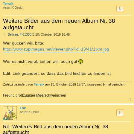
Terraix
AsterIX Druid
Weitere Bilder aus dem neuen Album Nr. 38
aufgetaucht
B
Beitrag: # 61350
10. Oktober 2019 18:48
e
i
Wer gucken will, bitte:
t
http://www.zupimages.net/viewer.php?id=19/41/1txm.jpg
r
a
g
Wer es nicht vorab sehen will; auch gut
Edit: Link geändert, so dass das Bild leichter zu finden ist
Zuletzt geändert von
Terraix
am 13. Oktober 2019 12:37, insgesamt 1-mal geändert.
Freund großzügiger Meerschweinchen
c
Erik
AsterIX Druid
Re: Weiteres Bild aus dem neuen Album Nr. 38
aufgetaucht