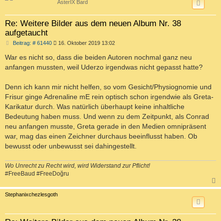
AsterIX Bard
Re: Weitere Bilder aus dem neuen Album Nr. 38
aufgetaucht
B
Beitrag: # 61440
16. Oktober 2019 13:02
e
i
War es nicht so, dass die beiden Autoren nochmal ganz neu
t
anfangen mussten, weil Uderzo irgendwas nicht gepasst hatte?
r
a
g
Denn ich kann mir nicht helfen, so vom Gesicht/Physiognomie und
Frisur ginge Adrenaline mE rein optisch schon irgendwie als Greta-
Karikatur durch. Was natürlich überhaupt keine inhaltliche
Bedeutung haben muss. Und wenn zu dem Zeitpunkt, als Conrad
neu anfangen musste, Greta gerade in den Medien omnipräsent
war, mag das einen Zeichner durchaus beeinflusst haben. Ob
bewusst oder unbewusst sei dahingestellt.
Wo Unrecht zu Recht wird, wird Widerstand zur Pflicht!
#FreeBaud #FreeDoğru
c
Stephanixchezlesgoth