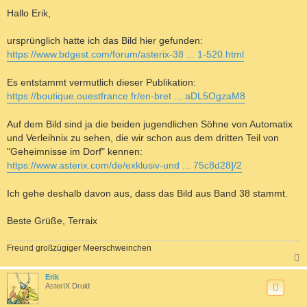
e
i
Hallo Erik,
t
r
a
ursprünglich hatte ich das Bild hier gefunden:
g
https://www.bdgest.com/forum/asterix-38 ... 1-520.html
Es entstammt vermutlich dieser Publikation:
https://boutique.ouestfrance.fr/en-bret ... aDL5OgzaM8
Auf dem Bild sind ja die beiden jugendlichen Söhne von Automatix
und Verleihnix zu sehen, die wir schon aus dem dritten Teil von
"Geheimnisse im Dorf" kennen:
https://www.asterix.com/de/exklusiv-und ... 75c8d28]/2
Ich gehe deshalb davon aus, dass das Bild aus Band 38 stammt.
Beste Grüße, Terraix
Freund großzügiger Meerschweinchen
c
Erik
AsterIX Druid