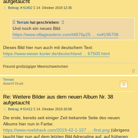
aufgetaucht
B
Beitrag: # 61402
14. Oktober 2019 12:35
e
i
t
Terraix
hat geschrieben:
r
a
Und noch ein neues Bild:
g
https://www.villageasterix.com/t4676p25 ... rix#195706
Dieses Bild hier nun auch mit deutschem Text:
https://www.weser-kurier.de/deutschland ... 67500.html
Freund großzügiger Meerschweinchen
c
Terraix
AsterIX Druid
Re: Weitere Bilder aus dem neuen Album Nr. 38
aufgetaucht
B
Beitrag: # 61412
14. Oktober 2019 20:58
e
i
Die erste, bereits seit einiger Zeit bekannte Seite des neuen
t
Albums hier nun in Farbe:
r
a
https://www.noelshack.com/2019-42-1-157 ... -first.png
(übrigens
g
taucht hier nun auf dem letzten Bild Adrenaline auf, auf früheren