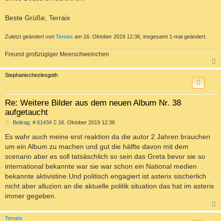
Beste Grüße, Terraix
Zuletzt geändert von
Terraix
am 16. Oktober 2019 12:36, insgesamt 1-mal geändert.
Freund großzügiger Meerschweinchen
c
Stephanixchezlesgoth
Re: Weitere Bilder aus dem neuen Album Nr. 38
aufgetaucht
B
Beitrag: # 61434
16. Oktober 2019 12:36
e
i
Es wahr auch meine erst reaktion da die autor 2 Jahren brauchen
t
um ein Album zu machen und gut die hälfte davon mit dem
r
a
scenario aber es soll tatsäschlich so sein das Greta bevor sie so
g
international bekannte war sie war schon ein National medien
bekannte aktivistine.Und politisch engagiert ist asterix sischerlich
nicht aber alluzion an die aktuelle politik situation das hat im asterix
immer gegeben.
c
Terraix