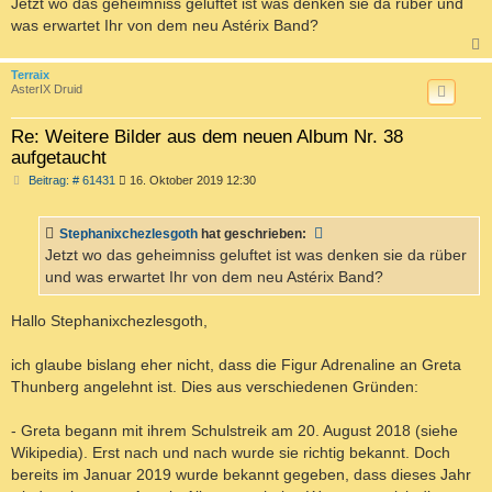
Jetzt wo das geheimniss geluftet ist was denken sie da rüber und
was erwartet Ihr von dem neu Astérix Band?
c
Terraix
AsterIX Druid
Re: Weitere Bilder aus dem neuen Album Nr. 38
aufgetaucht
B
Beitrag: # 61431
16. Oktober 2019 12:30
e
i
t
Stephanixchezlesgoth
hat geschrieben:
r
a
Jetzt wo das geheimniss geluftet ist was denken sie da rüber
g
und was erwartet Ihr von dem neu Astérix Band?
Hallo Stephanixchezlesgoth,
ich glaube bislang eher nicht, dass die Figur Adrenaline an Greta
Thunberg angelehnt ist. Dies aus verschiedenen Gründen:
- Greta begann mit ihrem Schulstreik am 20. August 2018 (siehe
Wikipedia). Erst nach und nach wurde sie richtig bekannt. Doch
bereits im Januar 2019 wurde bekannt gegeben, dass dieses Jahr