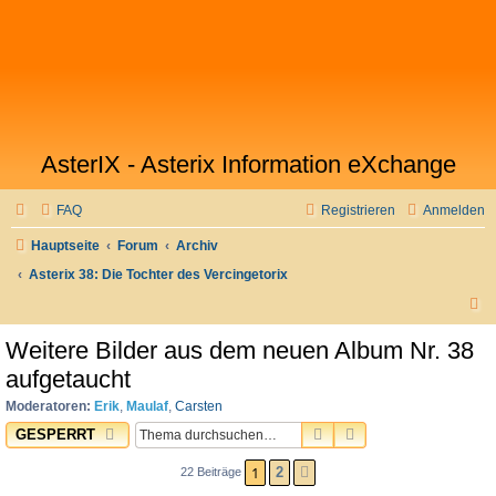
AsterIX - Asterix Information eXchange
FAQ
Registrieren
Anmelden
Hauptseite
Forum
Archiv
Asterix 38: Die Tochter des Vercingetorix
S
u
Weitere Bilder aus dem neuen Album Nr. 38
c
aufgetaucht
h
Moderatoren:
Erik
,
Maulaf
,
Carsten
e
SUCHE
ERWEITERTE SUC
GESPERRT
1
2
22 Beiträge
NÄCHSTE