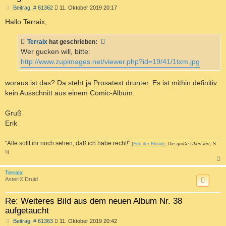
B
Beitrag: # 61362
11. Oktober 2019 20:17
e
i
Hallo Terraix,
t
r
a
Terraix
hat geschrieben:
g
Wer gucken will, bitte:
http://www.zupimages.net/viewer.php?id=19/41/1txm.jpg
woraus ist das? Da steht ja Prosatext drunter. Es ist mithin definitiv
kein Ausschnitt aus einem Comic-Album.
Gruß
Erik
"Alle sollt ihr noch sehen, daß ich habe recht!"
(
Erik der Blonde
,
Die große Überfahrt
, S.
5)
c
Terraix
AsterIX Druid
Re: Weiteres Bild aus dem neuen Album Nr. 38
aufgetaucht
B
Beitrag: # 61363
11. Oktober 2019 20:42