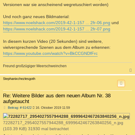
Versionen war sie anscheinend wegretuschiert worden)
Und noch ganz neues Bildmaterial:
https://www.noelshack.com/2019-42-1-157 ... 2fr-06.png
und
https://www.noelshack.com/2019-42-1-157 ... 2fr-07.png
In diesem kurzen Video (20 Sekunden) sind weitere,
vielversprechende Szenen aus dem Album zu erkennen:
https://www.youtube.com/watch?v=BkCCGNDfFrc
Freund großzügiger Meerschweinchen
c
Stephanixchezlesgoth
Re: Weitere Bilder aus dem neuen Album Nr. 38
aufgetaucht
B
Beitrag: # 61422
16. Oktober 2019 11:59
e
i
t
72282717_2954027557944288_6999642467263840256_n.jpg
r
a
(103.39 KiB) 31930 mal betrachtet
g