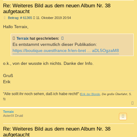
Re: Weiteres Bild aus dem neuen Album Nr. 38
aufgetaucht
B
Beitrag: # 61365
11. Oktober 2019 20:54
e
i
Hallo Terraix,
t
r
a
Terraix
hat geschrieben:
g
Es entstammt vermutlich dieser Publikation:
https://boutique.ouestfrance.fr/en-bret ... aDL5OgzaM8
o.k., von der wusste ich nichts. Danke der Info.
Gruß
Erik
"Alle sollt ihr noch sehen, daß ich habe recht!"
(
Erik der Blonde
,
Die große Überfahrt
, S.
5)
c
Terraix
AsterIX Druid
Re: Weiteres Bild aus dem neuen Album Nr. 38
aufgetaucht