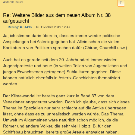
AsterIX Druid
Re: Weitere Bilder aus dem neuen Album Nr. 38
aufgetaucht
B
Beitrag: # 61436
16. Oktober 2019 12:47
e
i
Ja, ich stimme darin überein, dass es immer wieder politische
t
Anspielungen bei Asterix gegeben hat. Allein schon die vielen
r
a
Karikaturen von Politikern sprechen dafür (Chirac, Churchill usw.).
g
Auch hat es gerade seit dem 20. Jahrhundert immer wieder
Jugendproteste und neue (in weiten Teilen von Jugendlichen und
jungen Erwachsenen getragene) Subkulturen gegeben. Diese
können natürlich ebenfalls in Asterix-Geschichten thematisiert
werden.
Der Klimawandel ist bereits ganz kurz in Band 37 von dem
Venezianer angedeutet worden. Doch ich glaube, dass sich dieses
Thema im Speziellen nur sehr schlecht auf die Antike übertragen
lässt, ohne dass es zu unrealistisch werden würde. Das Thema
Umwelt im Allgemeinen wäre natürlich schon möglich, da die
Römer und andere Völker, die sehr viel Holz z. B. für den
Schiffsbau brauchten, bereits große Areale entwaldet haben.