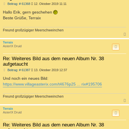
B
Beitrag: # 61368
12. Oktober 2019 11:11
e
i
Hallo Erik, gern geschehen
t
Beste Grüße, Terraix
r
a
g
Freund großzügiger Meerschweinchen
c
Terraix
AsterIX Druid
Re: Weiteres Bild aus dem neuen Album Nr. 38
aufgetaucht
B
Beitrag: # 61387
13. Oktober 2019 12:37
e
i
Und noch ein neues Bild:
t
https://www.villageasterix.com/t4676p25 ... rix#195706
r
a
g
Freund großzügiger Meerschweinchen
c
Terraix
AsterIX Druid
Re: Weiteres Bild aus dem neuen Album Nr. 38