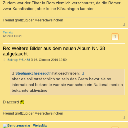
Zudem war der Tiber in Rom ziemlich verschmutzt, da die Römer
zwar Kanalisation, aber keine Kläranlagen kannten.
Freund großzügiger Meerschweinchen
c
Terraix
AsterIX Druid
Re: Weitere Bilder aus dem neuen Album Nr. 38
aufgetaucht
B
Beitrag: # 61438
16. Oktober 2019 12:50
e
i
t
Stephanixchezlesgoth
hat geschrieben:
r
a
aber es soll tatsäschlich so sein das Greta bevor sie so
g
international bekannte war sie war schon ein National medien
bekannte aktivistine.
D'accord
Freund großzügiger Meerschweinchen
c
WeissNix