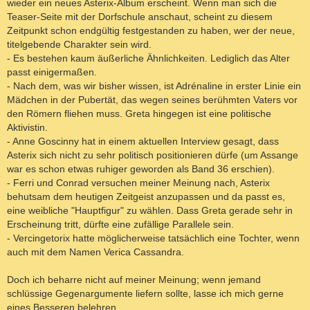
wieder ein neues Asterix-Album erscheint. Wenn man sich die
Teaser-Seite mit der Dorfschule anschaut, scheint zu diesem
Zeitpunkt schon endgültig festgestanden zu haben, wer der neue,
titelgebende Charakter sein wird.
- Es bestehen kaum äußerliche Ähnlichkeiten. Lediglich das Alter
passt einigermaßen.
- Nach dem, was wir bisher wissen, ist Adrénaline in erster Linie ein
Mädchen in der Pubertät, das wegen seines berühmten Vaters vor
den Römern fliehen muss. Greta hingegen ist eine politische
Aktivistin.
- Anne Goscinny hat in einem aktuellen Interview gesagt, dass
Asterix sich nicht zu sehr politisch positionieren dürfe (um Assange
war es schon etwas ruhiger geworden als Band 36 erschien).
- Ferri und Conrad versuchen meiner Meinung nach, Asterix
behutsam dem heutigen Zeitgeist anzupassen und da passt es,
eine weibliche "Hauptfigur" zu wählen. Dass Greta gerade sehr in
Erscheinung tritt, dürfte eine zufällige Parallele sein.
- Vercingetorix hatte möglicherweise tatsächlich eine Tochter, wenn
auch mit dem Namen Verica Cassandra.
Doch ich beharre nicht auf meiner Meinung; wenn jemand
schlüssige Gegenargumente liefern sollte, lasse ich mich gerne
eines Besseren belehren.