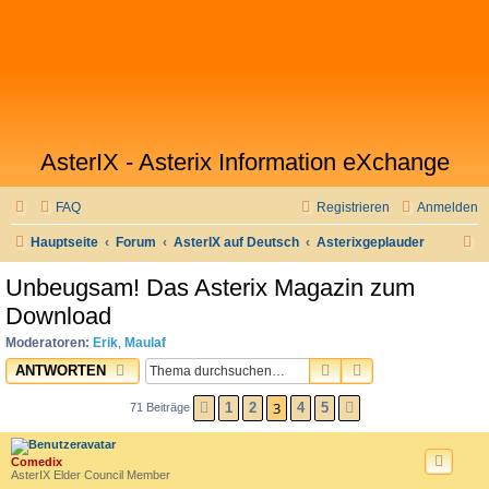
AsterIX - Asterix Information eXchange
FAQ
Registrieren
Anmelden
S
Hauptseite
Forum
AsterIX auf Deutsch
Asterixgeplauder
u
Unbeugsam! Das Asterix Magazin zum
c
Download
h
Moderatoren:
Erik
,
Maulaf
e
SUCHE
ERWEITERTE SU
ANTWORTEN
3
1
2
4
5
71 Beiträge
VORHERIGE
NÄCHSTE
Comedix
AsterIX Elder Council Member