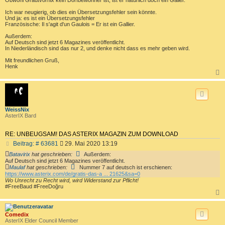
Obwohl Grautvornix kein Dorfbewohner ist, ist er natürlich doch ein Galier.
i
t
Ich war neugierig, ob dies ein Übersetzungsfehler sein könnte.
Und ja: es ist ein Übersetzungsfehler
r
Französische: Il s'agit d'un Gaulois = Er ist ein Gallier.
a
g
Außerdem:
Auf Deutsch sind jetzt 6 Magazines veröffentlicht.
In Niederländisch sind das nur 2, und denke nicht dass es mehr geben wird.
Mit freundlichen Gruß,
Henk
c
WeissNix
AsterIX Bard
RE: UNBEUGSAM! DAS ASTERIX MAGAZIN ZUM DOWNLOAD
B
Beitrag: # 63681
29. Mai 2020 13:19
e
Batavirix
hat geschrieben:
Außerdem:
i
Auf Deutsch sind jetzt 6 Magazines veröffentlicht.
t
Maulaf
hat geschrieben:
Nummer 7 auf deutsch ist erschienen:
r
https://www.asterix.com/de/gratis-das-a ... 21625&sa=0
a
Wo Unrecht zu Recht wird, wird Widerstand zur Pflicht!
#FreeBaud #FreeDoğru
g
c
Comedix
AsterIX Elder Council Member