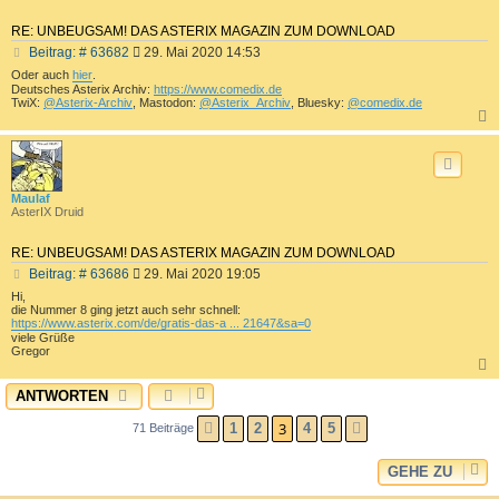
RE: UNBEUGSAM! DAS ASTERIX MAGAZIN ZUM DOWNLOAD
B
Beitrag: # 63682
29. Mai 2020 14:53
e
Oder auch
hier
.
i
Deutsches Asterix Archiv:
https://www.comedix.de
t
TwiX:
@Asterix-Archiv
, Mastodon:
@Asterix_Archiv
, Bluesky:
@comedix.de
r
a
c
g
Maulaf
AsterIX Druid
RE: UNBEUGSAM! DAS ASTERIX MAGAZIN ZUM DOWNLOAD
B
Beitrag: # 63686
29. Mai 2020 19:05
e
Hi,
i
die Nummer 8 ging jetzt auch sehr schnell:
t
https://www.asterix.com/de/gratis-das-a ... 21647&sa=0
viele Grüße
r
Gregor
a
g
ANTWORTEN
c
3
1
2
4
5
71 Beiträge
VORHERIGE
NÄCHSTE
GEHE ZU