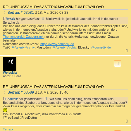
RE: UNBEUGSAM! DAS ASTERIX MAGAZIN ZUM DOWNLOAD
B
Beitrag: # 63581
18. Mai 2020 08:28
e
Terraix
hat geschrieben:
Mittlerweile ist jedenfalls auch die Nr. 6 in deutscher
i
Sprache da
t
Wir sind uns doch einig, dass Erdbeeren kein Bestandteil des Zaubertrankrezeptes sind,
r
wie es in der neuesten Ausgabe steht, oder? Und wie ist es mit den anderen dort
genannten Bestandteilen? Ich bin nämlich sehr daran interessiert, dass mein
a
Themenbereich Zaubertrank
nur durch die Asterix-Hefte nachgewiesenen Zutaten
g
beinhaltet.
Deutsches Asterix Archiv:
https://www.comedix.de
TwiX:
@Asterix-Archiv
, Mastodon:
@Asterix_Archiv
, Bluesky:
@comedix.de
c
WeissNix
AsterIX Bard
RE: UNBEUGSAM! DAS ASTERIX MAGAZIN ZUM DOWNLOAD
B
Beitrag: # 63589
18. Mai 2020 15:40
e
Comedix
hat geschrieben:
Wir sind uns doch einig, dass Erdbeeren kein
i
Bestandteil des Zaubertrankrezeptes sind, wie es in der neuesten Ausgabe steht, oder?
t
Zwar kein zwingender, aber immerhin ein möglicher geschmacksgebender Bestandteil...
r
a
Wo Unrecht zu Recht wird, wird Widerstand zur Pflicht!
#FreeBaud #FreeDoğru
g
c
Terraix