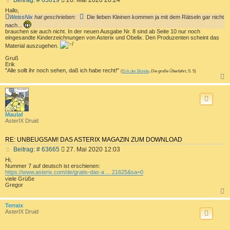
e
Hallo,
i
WeissNix
hat geschrieben:
Die lieben Kleinen kommen ja mit dem Rätseln gar nicht
t
nach...
r
brauchen sie auch nicht. In der neuen Ausgabe Nr. 8 sind ab Seite 10 nur noch
a
eingesandte Kinderzeichnungen von Asterix und Obelix. Den Produzenten scheint das
g
Material auszugehen.
Gruß
Erik
"Alle sollt ihr noch sehen, daß ich habe recht!"
(
Erik der Blonde
,
Die große Überfahrt
, S. 5)
c
Maulaf
AsterIX Druid
RE: UNBEUGSAM! DAS ASTERIX MAGAZIN ZUM DOWNLOAD
B
Beitrag: # 63665
27. Mai 2020 12:03
e
Hi,
i
Nummer 7 auf deutsch ist erschienen:
t
https://www.asterix.com/de/gratis-das-a ... 21625&sa=0
viele Grüße
r
Gregor
a
g
c
Terraix
AsterIX Druid