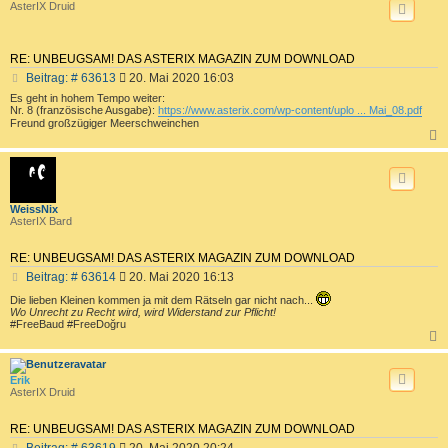
AsterIX Druid
RE: UNBEUGSAM! DAS ASTERIX MAGAZIN ZUM DOWNLOAD
B
Beitrag: # 63613
20. Mai 2020 16:03
e
Es geht in hohem Tempo weiter:
i
Nr. 8 (französische Ausgabe):
https://www.asterix.com/wp-content/uplo ... Mai_08.pdf
t
Freund großzügiger Meerschweinchen
r
a
c
g
WeissNix
AsterIX Bard
RE: UNBEUGSAM! DAS ASTERIX MAGAZIN ZUM DOWNLOAD
B
Beitrag: # 63614
20. Mai 2020 16:13
e
Die lieben Kleinen kommen ja mit dem Rätseln gar nicht nach...
i
Wo Unrecht zu Recht wird, wird Widerstand zur Pflicht!
t
#FreeBaud #FreeDoğru
r
a
c
g
Erik
AsterIX Druid
RE: UNBEUGSAM! DAS ASTERIX MAGAZIN ZUM DOWNLOAD
B
Beitrag: # 63619
20. Mai 2020 20:24