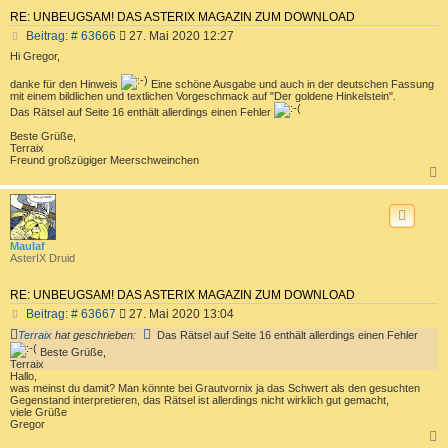
RE: UNBEUGSAM! DAS ASTERIX MAGAZIN ZUM DOWNLOAD
B
Beitrag: # 63666
27. Mai 2020 12:27
e
Hi Gregor,
i
t
danke für den Hinweis
Eine schöne Ausgabe und auch in der deutschen Fassung
r
mit einem bildlichen und textlichen Vorgeschmack auf "Der goldene Hinkelstein".
a
Das Rätsel auf Seite 16 enthält allerdings einen Fehler
g
Beste Grüße,
Terraix
Freund großzügiger Meerschweinchen
c
Maulaf
AsterIX Druid
RE: UNBEUGSAM! DAS ASTERIX MAGAZIN ZUM DOWNLOAD
B
Beitrag: # 63667
27. Mai 2020 13:04
e
Terraix
hat geschrieben:
Das Rätsel auf Seite 16 enthält allerdings einen Fehler
i
Beste Grüße,
t
Terraix
r
Hallo,
a
was meinst du damit? Man könnte bei Grautvornix ja das Schwert als den gesuchten
Gegenstand interpretieren, das Rätsel ist allerdings nicht wirklich gut gemacht,
g
viele Grüße
Gregor