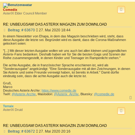
c
Comedix
AsterIX Elder Council Member
RE: UNBEUGSAM! DAS ASTERIX MAGAZIN ZUM DOWNLOAD
B
Beitrag: # 63670
27. Mai 2020 18:44
e
In einem Newsletter von Ehapa, in dem das Magazin beschrieben wird, steht, dass
i
diese Ausgabe die letzte sei. Begründet wird es damit, dass die Corona-Maßnahmen
t
gelockert seien:
r
"[...] Mit dieser letzten Ausgabe wollen wir uns auch bei allen kleinen und jugendlichen
a
Asterix-Fans bedanken. Deshalb haben wir für Sie die besten Gags und Szenen der
g
Reihe zusammengestellt, in denen Kinder und Teenager im Rampenlicht stehen."
Die achte Ausgabe, die in französischer Sprache erschienen ist, wird als
"Sonderausgabe" angekündigt: "Eine Sonderausgabe mit all den Zeichnungen, in denen
Sie Asterix und seine Freunde verewigt haben, ist bereits in Arbeit." Damit dürfte
eindeutig sein, dass die achte Ausgabe auch die letzte ist.
Gruß,
Marco
Deutsches Asterix Archiv:
https://www.comedix.de
TwiX:
@Asterix-Archiv
, Mastodon:
@Asterix_Archiv
, Bluesky:
@comedix.de
c
Terraix
AsterIX Druid
RE: UNBEUGSAM! DAS ASTERIX MAGAZIN ZUM DOWNLOAD
B
Beitrag: # 63672
27. Mai 2020 20:16