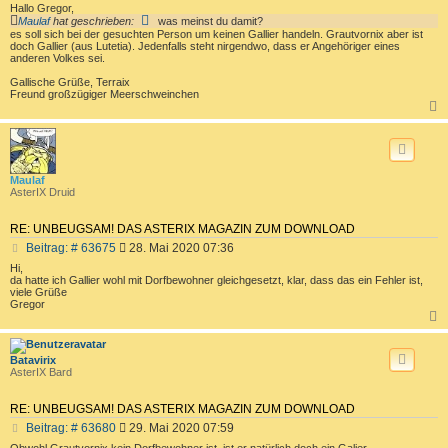
e
Hallo Gregor,
i
Maulaf
hat geschrieben:
was meinst du damit?
t
es soll sich bei der gesuchten Person um keinen Gallier handeln. Grautvornix aber ist
r
doch Gallier (aus Lutetia). Jedenfalls steht nirgendwo, dass er Angehöriger eines
anderen Volkes sei.
a
g
Gallische Grüße, Terraix
Freund großzügiger Meerschweinchen
c
Maulaf
AsterIX Druid
RE: UNBEUGSAM! DAS ASTERIX MAGAZIN ZUM DOWNLOAD
B
Beitrag: # 63675
28. Mai 2020 07:36
e
Hi,
i
da hatte ich Gallier wohl mit Dorfbewohner gleichgesetzt, klar, dass das ein Fehler ist,
t
viele Grüße
Gregor
r
a
g
c
Batavirix
AsterIX Bard
RE: UNBEUGSAM! DAS ASTERIX MAGAZIN ZUM DOWNLOAD
B
Beitrag: # 63680
29. Mai 2020 07:59
e