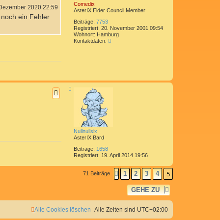
Comedix
e
 Dezember 2020 22:59
AsterIX Elder Council Member
n
d noch ein Fehler
Beiträge:
7753
Registriert:
20. November 2001 09:54
Wohnort:
Hamburg
K
Kontaktdaten:
o
n
t
a
k
t
d
N
a
a
t
c
e
h
n
o
v
b
e
o
n
n
Nullnullsix
C
AsterIX Bard
o
m
Beiträge:
1658
e
Registriert:
19. April 2014 19:56
d
i
5
1
2
3
4
71 Beiträge
VORHERIGE
x
GEHE ZU
Alle Cookies löschen
Alle Zeiten sind
UTC+02:00