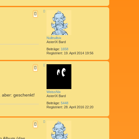
N
a
c
h
o
b
e
n
Nullnullsix
AsterIX Bard
Beiträge:
1658
Registriert:
19. April 2014 19:56
N
a
c
h
o
b
e
n
WeissNix
. aber: geschenkt!
AsterIX Bard
Beiträge:
5448
Registriert:
28. April 2016 22:20
N
a
c
h
o
en Album (das