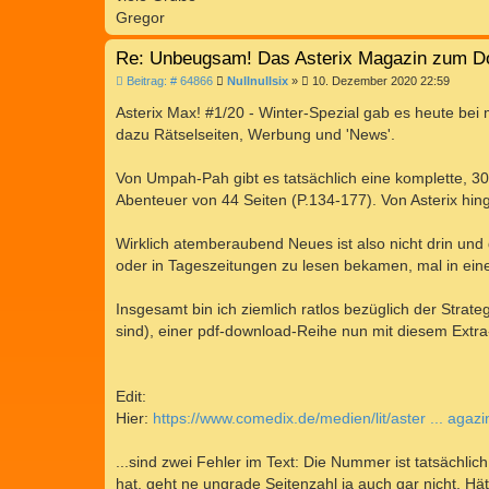
Gregor
Re: Unbeugsam! Das Asterix Magazin zum D
B
Beitrag: # 64866
Nullnullsix
»
10. Dezember 2020 22:59
e
i
Asterix Max! #1/20 - Winter-Spezial gab es heute bei
t
dazu Rätselseiten, Werbung und 'News'.
r
a
g
Von Umpah-Pah gibt es tatsächlich eine komplette, 30se
Abenteuer von 44 Seiten (P.134-177). Von Asterix hi
Wirklich atemberaubend Neues ist also nicht drin und
oder in Tageszeitungen zu lesen bekamen, mal in einem
Insgesamt bin ich ziemlich ratlos bezüglich der Strat
sind), einer pdf-download-Reihe nun mit diesem Extra
Edit:
Hier:
https://www.comedix.de/medien/lit/aster ... agaz
...sind zwei Fehler im Text: Die Nummer ist tatsächlich
hat, geht ne ungrade Seitenzahl ja auch gar nicht. 