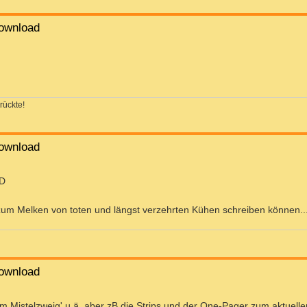
ownload
rückte!
ownload
 zum Melken von toten und längst verzehrten Kühen schreiben können..
ownload
erm Mistelzweig' u.ä. aber zB die Strips und der One-Pager zum aktuell