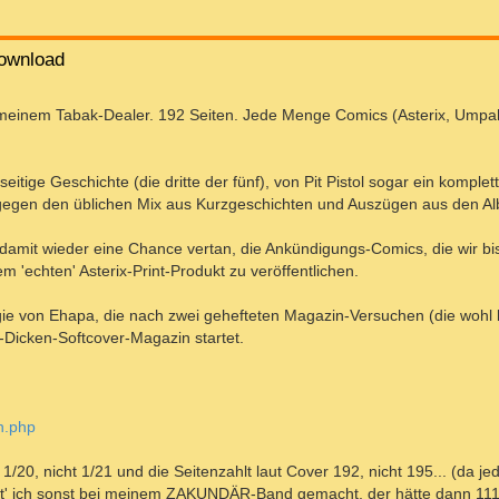
ownload
 meinem Tabak-Dealer. 192 Seiten. Jede Menge Comics (Asterix, Umpah-
itige Geschichte (die dritte der fünf), von Pit Pistol sogar ein komplet
ngegen den üblichen Mix aus Kurzgeschichten und Auszügen aus den Al
 damit wieder eine Chance vertan, die Ankündigungs-Comics, die wir bi
 'echten' Asterix-Print-Produkt zu veröffentlichen.
egie von Ehapa, die nach zwei gehefteten Magazin-Versuchen (die wohl b
-Dicken-Softcover-Magazin startet.
in.php
 1/20, nicht 1/21 und die Seitenzahlt laut Cover 192, nicht 195... (da je
Hätt' ich sonst bei meinem ZAKUNDÄR-Band gemacht, der hätte dann 111