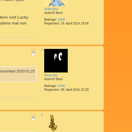
b
e
n
Nullnullsix
AsterIX Bard
sterix und Lucky
Beiträge:
1658
gstens mal von
Registriert:
19. April 2014 19:56
N
a
c
h
o
b
e
 Dezember 2020 01:25
n
WeissNix
AsterIX Bard
Beiträge:
5448
Registriert:
28. April 2016 22:20
N
a
c
h
o
b