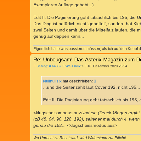
Exemplaren Auflage gehabt...)
Edit II: Die Paginierung geht tatsächlich bis 195, die
Das Ding ist natürlich nicht 'geheftet', sondern hat K
zwei Seiten und damit über die Mittelfalz laufen, die m
genug aufklappen kann...
Eigentlich hätte was passieren müssen, als ich auf den Knopf d
Re: Unbeugsam! Das Asterix Magazin zum D
B
Beitrag: # 64867
WeissNix
»
10. Dezember 2020 23:54
e
i
t
Nullnullsix
hat geschrieben:
r
a
...und die Seitenzahlt laut Cover 192, nicht 195..
g
...
Edit II: Die Paginierung geht tatsächlich bis 195
<klugscheissmodus an>
Und ein (Druck-)Bogen ergibt
(zB 48, 64, 96, 128, 192), seltener mal durch 4, wenn
genau die 192...
<klugscheissmodus aus>
Wo Unrecht zu Recht wird, wird Widerstand zur Pflicht!