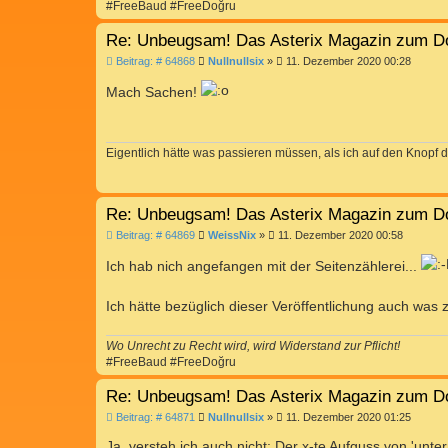
#FreeBaud #FreeDoğru
Re: Unbeugsam! Das Asterix Magazin zum D
B
Beitrag: # 64868
Nullnullsix
»
11. Dezember 2020 00:28
e
i
Mach Sachen!
t
r
a
g
Eigentlich hätte was passieren müssen, als ich auf den Knopf d
Re: Unbeugsam! Das Asterix Magazin zum D
B
Beitrag: # 64869
WeissNix
»
11. Dezember 2020 00:58
e
i
Ich hab nich angefangen mit der Seitenzählerei...
t
r
a
Ich hätte bezüglich dieser Veröffentlichung auch was
g
Wo Unrecht zu Recht wird, wird Widerstand zur Pflicht!
#FreeBaud #FreeDoğru
Re: Unbeugsam! Das Asterix Magazin zum D
B
Beitrag: # 64871
Nullnullsix
»
11. Dezember 2020 01:25
e
i
Ja, versteh ich auch nicht: Der x-te Aufguss von 'unt