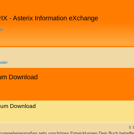
rIX - Asterix Information eXchange
lt
auder
zum Download
ERTE SUCHE
 zum Download
5.
zugegebenermaßen sehr unschönen Entwicklungen Dein Buch betreffen