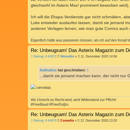
t
gleichwohl im Asterix Max! prominent beworben wird), 
r
a
g
Ich will die Ehapa-Verdienste gar nicht schmälern, abe
Luke entweder auslaufen lassen, damit sie jemand ma
anderen Verlagen lernen, wie man gute Comics auch g
Eigentlich hätte was passieren müssen, als ich auf den Knopf d
Re: Unbeugsam! Das Asterix Magazin zum D
B
Beitrag: # 64872
WeissNix
»
11. Dezember 2020 14:56
e
i
t
Nullnullsix
hat geschrieben:
r
a
...damit sie jemand machen kann, der nicht nur G
g
Wo Unrecht zu Recht wird, wird Widerstand zur Pflicht!
#FreeBaud #FreeDoğru
Re: Unbeugsam! Das Asterix Magazin zum D
B
Beitrag: # 64879
Comedix
»
12. Dezember 2020 13:20
e
i