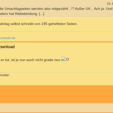
10.
, die Umachlagseiten werden also mitgezählt...!? Außer U4... Ach ja: Un
ondern hat Klebebindung. [...]
Verlag selbst schreibt von 195 gehefteten Seiten.
omedix.de
ownload
 er tut, ist ja nun auch nicht grade neu
rückte!