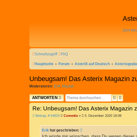
Aste
Zum Inha
Schnellzugriff
FAQ
Hauptseite
Forum
AsterIX auf Deutsch
Asterixgepl
Unbeugsam! Das Asterix Magazin 
Moderatoren:
Erik
,
Maulaf
SUCHE
ERWEIT
ANTWORTEN
Re: Unbeugsam! Das Asterix Magazin
B
Beitrag: # 64829
Comedix
»
5. Dezember 2020 18:08
e
i
t
Erik
hat geschrieben:
r
a
Ich würde mir wünschen, dass Du wegen dieser 