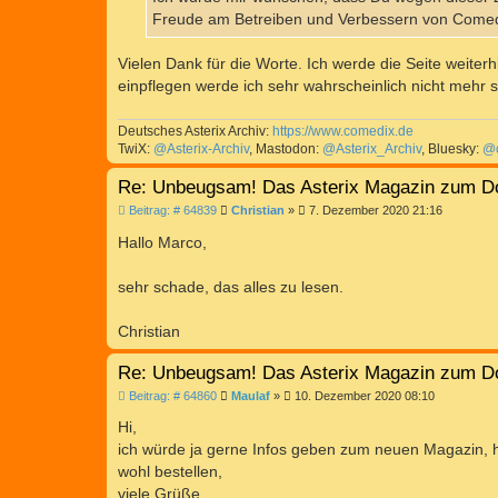
g
Freude am Betreiben und Verbessern von Comedix.
Vielen Dank für die Worte. Ich werde die Seite weiter
einpflegen werde ich sehr wahrscheinlich nicht mehr s
Deutsches Asterix Archiv:
https://www.comedix.de
TwiX:
@Asterix-Archiv
, Mastodon:
@Asterix_Archiv
, Bluesky:
@c
Re: Unbeugsam! Das Asterix Magazin zum D
B
Beitrag: # 64839
Christian
»
7. Dezember 2020 21:16
e
i
Hallo Marco,
t
r
a
sehr schade, das alles zu lesen.
g
Christian
Re: Unbeugsam! Das Asterix Magazin zum D
B
Beitrag: # 64860
Maulaf
»
10. Dezember 2020 08:10
e
i
Hi,
t
ich würde ja gerne Infos geben zum neuen Magazin, h
r
a
wohl bestellen,
g
viele Grüße