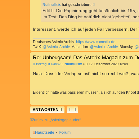
t
Nullnullsix
hat geschrieben:
r
a
Edit II: Die Paginierung geht tatsächlich bis 195
g
im Text: Das Ding ist natürlich nicht 'geheftet', s
Interessant, werde ich auf jeden Fall verbessern. Der 
Deutsches Asterix Archiv:
https://www.comedix.de
TwiX:
@Asterix-Archiv
, Mastodon:
@Asterix_Archiv
, Bluesky:
@c
Re: Unbeugsam! Das Asterix Magazin zum D
B
Beitrag: # 64882
Nullnullsix
»
12. Dezember 2020 18:09
e
i
Naja. Dass 'der Verlag selbst' nicht so recht weiß, was
t
r
a
g
Eigentlich hätte was passieren müssen, als ich auf den Knopf d
ANTWORTEN
Zurück zu „Asterixgeplauder“
Hauptseite
Forum