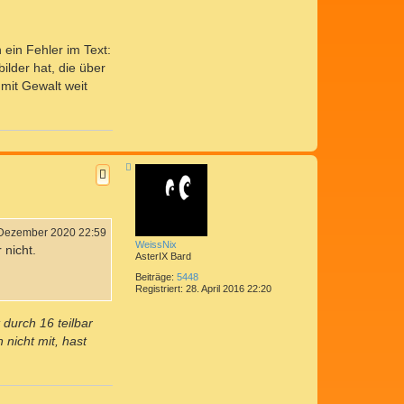
 ein Fehler im Text:
ilder hat, die über
 mit Gewalt weit
N
a
c
h
o
b
e
 Dezember 2020 22:59
n
WeissNix
 nicht.
AsterIX Bard
Beiträge:
5448
Registriert:
28. April 2016 22:20
durch 16 teilbar
 nicht mit, hast