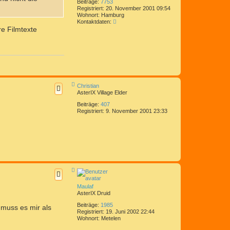
Beiträge:
7753
Registriert:
20. November 2001 09:54
Wohnort:
Hamburg
K
Kontaktdaten:
o
re Filmtexte
n
t
a
k
t
d
a
t
N
Christian
e
a
AsterIX Village Elder
n
c
h
v
Beiträge:
407
o
o
Registriert:
9. November 2001 23:33
b
n
e
C
n
o
m
e
d
i
x
N
a
c
Maulaf
h
o
AsterIX Druid
b
Beiträge:
1985
e
 muss es mir als
n
Registriert:
19. Juni 2002 22:44
Wohnort:
Metelen