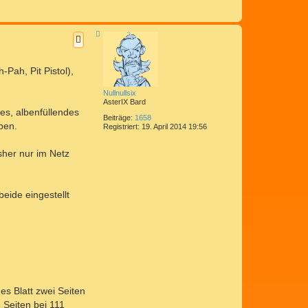
N
a
c
h
o
Pah, Pit Pistol),
b
e
n
Nullnullsix
AsterIX Bard
tes, albenfüllendes
Beiträge:
1658
ben.
Registriert:
19. April 2014 19:56
sher nur im Netz
eide eingestellt
des Blatt zwei Seiten
 Seiten bei 111