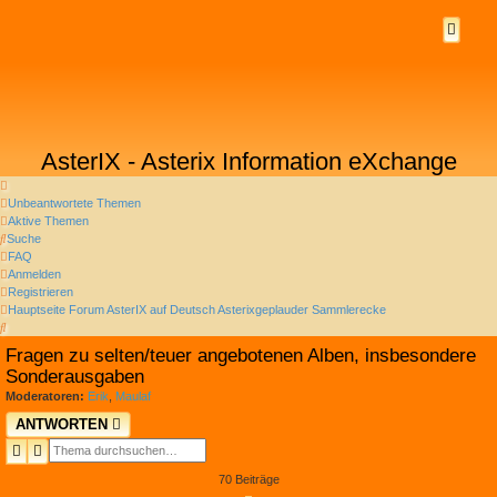
AsterIX - Asterix Information eXchange
Unbeantwortete Themen
Aktive Themen
Suche
FAQ
Anmelden
Registrieren
Hauptseite
Forum
AsterIX auf Deutsch
Asterixgeplauder
Sammlerecke
Suche
Fragen zu selten/teuer angebotenen Alben, insbesondere
Sonderausgaben
Moderatoren:
Erik
,
Maulaf
ANTWORTEN
SUCHE
ERWEITERTE SUCHE
70 Beiträge