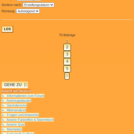
Sortiere nach:
Richtung:
70 Beiträge
1
2
3
4
5
NÄCHSTE
GEHE ZU
AsterIX auf Deutsch
↳ Informationen zum Forum
↳ Asterixgeplauder
↳ Sammlerecke
↳ Albenanalyse
↳ Fragen und Antworten
↳ Asterix-Fantreffen & Stammtisch
↳ Asterix-Quiz
↳ Marktplatz
↳ Außerhalb Galliens