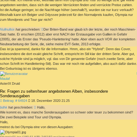
Schon klar. Ich meinte eher, weshalb denn von Olympia und Tour so wenige bzw. gar keine
angeboten werden, dass sich die wenigen Verrückten finden und verrückte Preise zahlen.
Ist die Auflage geringer, ist die Nachfrage höher (weshalb?), wurden sie nur kurz verkauft?
Weshalb kann ich Belgier und Odyssee jederzeit für den Normalpreis kaufen, Olympia nur
zum Mondpreis und Tour gar nicht?
Nullnullsix
hat geschrieben:
Der Briten-Band war glaub ich der letzte, der noch Maschinen-
Satz hatte. Er erschien (2012) aber erst NACH der Erstausgabe von Gallien in Gefahr
(2005), der als Erster das 'Pseudo-Hanlettering' hatte. Aber eben auch VOR der kompletten
Neubearbeitung der Serie, die, siehe meine EVT-Seite, 2013 erfolgte.
Das ist ja spannend, danke für die Information. Hmm, also ein "Hybrid": Denn das Cover,
insbesondere die dort exakt gleiche Schrift, entspricht im Stil klar der dritten Serie. Aber gut,
solche Hybride sind ja möglich, vgl. das von Dir genannte Gefahr (noch zweite Serie, aber
schon Schrift im Handlettering-Stil). Das war mir noch nie aufgefallen, also auch dafür danke.
Bei Geburtstag ist es übrigens ebenso.
Maulaf
AsterIX Druid
Re: Fragen zu selten/teuer angebotenen Alben, insbesondere
Sonderausgaben
Beitrag
Beitrag: # 64924
18. Dezember 2020 21:25
bdhk
hat geschrieben:
Hallo,
Wie kommt es, dass manche Sonderausgaben so schwer oder teuer zu bekommen sind?
Die zwei Beispiele sind Tour und Olympia.
Hallo,
meinst du bei Olympia eine von diesen Ausgaben:
Olympia01.jpg (180.61 KiB) 246182 mal betrachtet