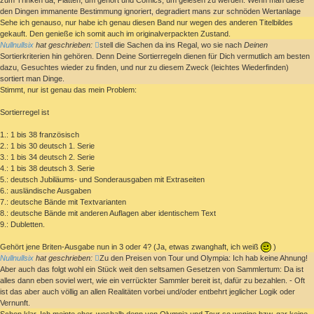
den Dingen immanente Bestimmung ignoriert, degradiert mans zur schnöden Wertanlage
Sehe ich genauso, nur habe ich genau diesen Band nur wegen des anderen Titelbildes
gekauft. Den genieße ich somit auch im originalverpackten Zustand.
Nullnullsix
hat geschrieben:
stell die Sachen da ins Regal, wo sie nach
Deinen
Sortierkriterien hin gehören. Denn Deine Sortierregeln dienen für Dich vermutlich am besten
dazu, Gesuchtes wieder zu finden, und nur zu diesem Zweck (leichtes Wiederfinden)
sortiert man Dinge.
Stimmt, nur ist genau das mein Problem:
Sortierregel ist
1.: 1 bis 38 französisch
2.: 1 bis 30 deutsch 1. Serie
3.: 1 bis 34 deutsch 2. Serie
4.: 1 bis 38 deutsch 3. Serie
5.: deutsch Jubiläums- und Sonderausgaben mit Extraseiten
6.: ausländische Ausgaben
7.: deutsche Bände mit Textvarianten
8.: deutsche Bände mit anderen Auflagen aber identischem Text
9.: Dubletten.
Gehört jene Briten-Ausgabe nun in 3 oder 4? (Ja, etwas zwanghaft, ich weiß
)
Nullnullsix
hat geschrieben:
Zu den Preisen von Tour und Olympia: Ich hab keine Ahnung!
Aber auch das folgt wohl ein Stück weit den seltsamen Gesetzen von Sammlertum: Da ist
alles dann eben soviel wert, wie ein verrückter Sammler bereit ist, dafür zu bezahlen. - Oft
ist das aber auch völlig an allen Realitäten vorbei und/oder entbehrt jeglicher Logik oder
Vernunft.