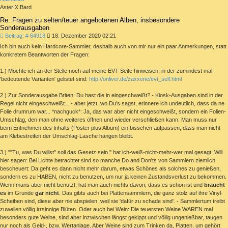
AsterIX Bard
Re: Fragen zu selten/teuer angebotenen Alben, insbesondere
Sonderausgaben
Beitrag
Beitrag: # 64918
18. Dezember 2020 02:21
Ich bin auch kein Hardcore-Sammler, deshalb auch von mir nur ein paar Anmerkungen, statt
konkretem Beantworten der Fragen:
1.) Möchte ich an der Stelle noch auf meine EVT-Seite hinweisen, in der zumindest mal
'bedeutende Varianten' gelistet sind:
http://onliver.de/zaxxene/evt_self.html
2.) Zur Sonderausgabe Briten: Du hast die in eingeschweißt? - Kiosk-Ausgaben sind in der
Regel nicht eingeschweißt... - aber jetzt, wo Du's sagst, erinnere ich undeutlich, dass da ne
Folie drumrum war... *nachguck*: Ja, das war aber nicht eingeschweißt, sondern ein Folien-
Umschlag, den man ohne weiteres öffnen und wieder verschließen kann. Man muss nur
beim Entnehmen des Inhalts (Poster plus Album) ein bisschen aufpassen, dass man nicht
am Klebestreifen der Umschlag-Lasche hängen bleibt.
3.) ""Tu, was Du willst" soll das Gesetz sein." hat ich-weiß-nicht-mehr-wer mal gesagt. Will
hier sagen: Bei Lichte betrachtet sind so manche Do and Don'ts von Sammlern ziemlich
bescheuert: Da geht es dann nicht mehr darum, etwas Schönes als solches zu genießen,
sondern es zu HABEN, nicht zu benutzen, um nur ja keinen Zustandsverlust zu bekommen.
Wenn mans aber nicht benutzt, hat man auch nichts davon, dass es schön ist und
braucht
es
im Grunde
gar nicht
. Das gibts auch bei Plattensammlern, die ganz stolz auf ihre Vinyl-
Scheiben sind, diese aber nie abspielen, weil sie 'dafür zu schade sind'. - Sammlertum treibt
zuweilen völlig irrsinnige Blüten. Oder auch bei Wein: Die teuersten Weine WAREN mal
besonders gute Weine, sind aber inzwischen längst gekippt und völlig ungenießbar, taugen
nur noch als Geld-, bzw. Wertanlage. Aber Weine sind zum Trinken da, Platten, um gehört