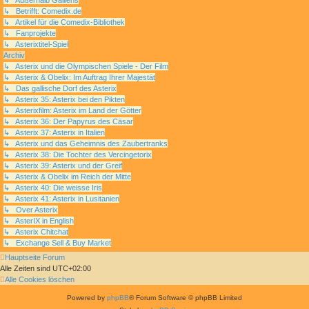
↳ Betrifft: Comedix.de
↳ Artikel für die Comedix-Bibliothek
↳ Fanprojekte
↳ Asterixtitel-Spiel
Archiv
↳ Asterix und die Olympischen Spiele - Der Film
↳ Asterix & Obelix: Im Auftrag Ihrer Majestät
↳ Das gallische Dorf des Asterix
↳ Asterix 35: Asterix bei den Pikten
↳ Asterixfilm: Asterix im Land der Götter
↳ Asterix 36: Der Papyrus des Cäsar
↳ Asterix 37: Asterix in Italien
↳ Asterix und das Geheimnis des Zaubertranks
↳ Asterix 38: Die Tochter des Vercingetorix
↳ Asterix 39: Asterix und der Greif
↳ Asterix & Obelix im Reich der Mitte
↳ Asterix 40: Die weisse Iris
↳ Asterix 41: Asterix in Lusitanien
↳ Over Asterix
↳ AsterIX in English
↳ Asterix Chitchat
↳ Exchange Sell & Buy Market
Hauptseite
Forum
Alle Zeiten sind
UTC+02:00
Alle Cookies löschen
Powered by
phpBB
® Forum Software © phpBB Limited