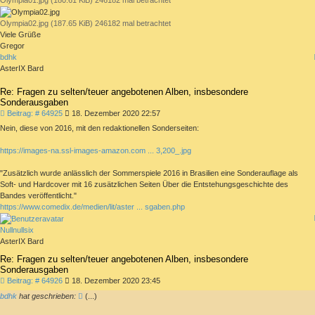
Olympia02.jpg (187.65 KiB) 246182 mal betrachtet
Viele Grüße
Gregor
bdhk
AsterIX Bard
Re: Fragen zu selten/teuer angebotenen Alben, insbesondere
Sonderausgaben
Beitrag
Beitrag: # 64925
18. Dezember 2020 22:57
Nein, diese von 2016, mit den redaktionellen Sonderseiten:
https://images-na.ssl-images-amazon.com ... 3,200_.jpg
"Zusätzlich wurde anlässlich der Sommerspiele 2016 in Brasilien eine Sonderauflage als
Soft- und Hardcover mit 16 zusätzlichen Seiten Über die Entstehungsgeschichte des
Bandes veröffentlicht."
https://www.comedix.de/medien/lit/aster ... sgaben.php
Nullnullsix
AsterIX Bard
Re: Fragen zu selten/teuer angebotenen Alben, insbesondere
Sonderausgaben
Beitrag
Beitrag: # 64926
18. Dezember 2020 23:45
bdhk
hat geschrieben:
(...)