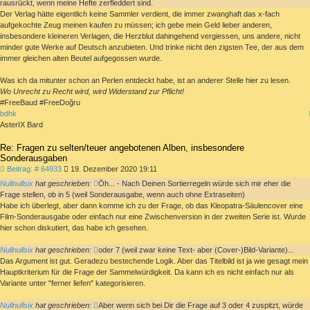
rausrückt, wenn meine Hefte zerfleddert sind.
Der Verlag hätte eigentlich keine Sammler verdient, die immer zwanghaft das x-fach
aufgekochte Zeug meinen kaufen zu müssen; ich gebe mein Geld lieber anderen,
insbesondere kleineren Verlagen, die Herzblut dahingehend vergiessen, uns andere, nicht
minder gute Werke auf Deutsch anzubieten. Und trinke nicht den zigsten Tee, der aus dem
immer gleichen alten Beutel aufgegossen wurde.
Was ich da mitunter schon an Perlen entdeckt habe, ist an anderer Stelle hier zu lesen.
Wo Unrecht zu Recht wird, wird Widerstand zur Pflicht!
#FreeBaud #FreeDoğru
bdhk
AsterIX Bard
Re: Fragen zu selten/teuer angebotenen Alben, insbesondere
Sonderausgaben
Beitrag
Beitrag: # 64933
19. Dezember 2020 19:11
Nullnullsix
hat geschrieben:
Öh... - Nach Deinen Sortierregeln würde sich mir eher die
Frage stellen, ob in 5 (weil Sonderausgabe, wenn auch ohne Extraseiten)
Habe ich überlegt, aber dann komme ich zu der Frage, ob das Kleopatra-Säulencover eine
Film-Sonderausgabe oder einfach nur eine Zwischenversion in der zweiten Serie ist. Wurde
hier schon diskutiert, das habe ich gesehen.
Nullnullsix
hat geschrieben:
oder 7 (weil zwar keine Text- aber (Cover-)Bild-Variante)...
Das Argument ist gut. Geradezu bestechende Logik. Aber das Titelbild ist ja wie gesagt mein
Hauptkriterium für die Frage der Sammelwürdigkeit. Da kann ich es nicht einfach nur als
Variante unter "ferner liefen" kategorisieren.
Nullnullsix
hat geschrieben:
Aber wenn sich bei Dir die Frage auf 3 oder 4 zuspitzt, würde