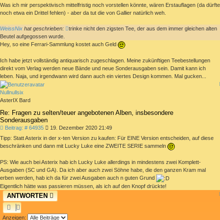
Was ich mir perspektivisch mittelfristig noch vorstellen könnte, wären Erstauflagen (da dürfte
noch etwa ein Drittel fehlen) - aber da tut die von Gallier natürlich weh.
WeissNix
hat geschrieben:
trinke nicht den zigsten Tee, der aus dem immer gleichen alten
Beutel aufgegossen wurde.
Hey, so eine Ferrari-Sammlung kostet auch Geld
Ich habe jetzt vollständig antiquarisch zugeschlagen. Meine zukünftigen Teebestellungen
direkt vom Verlag werden neue Bände und neue Sonderausgaben sein. Damit kann ich
leben. Naja, und irgendwann wird dann auch ein viertes Design kommen. Mal gucken...
Nullnullsix
AsterIX Bard
Re: Fragen zu selten/teuer angebotenen Alben, insbesondere
Sonderausgaben
Beitrag
Beitrag: # 64935
19. Dezember 2020 21:49
Tipp: Statt Asterix in der x-ten Version zu kaufen: Für EINE Version entscheiden, auf diese
beschränken und dann mit Lucky Luke eine ZWEITE SERIE sammeln
PS: Wie auch bei Asterix hab ich Lucky Luke allerdings in mindestens zwei Komplett-
Ausgaben (SC und GA). Da ich aber auch zwei Söhne habe, die den ganzen Kram mal
erben werden, hab ich da für zwei Ausgaben auch n guten Grund
Eigentlich hätte was passieren müssen, als ich auf den Knopf drückte!
ANTWORTEN
Anzeigen: