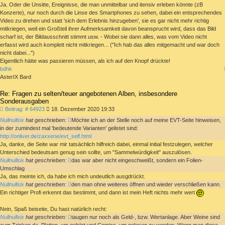
Ja. Oder die Unsitte, Ereignisse, die man unmittelbar und itensiv erleben könnte (zB
Konzerte), nur noch durch die Linse des Smartphones zu sehen, dabei ein entsprechendes
Video zu drehen und statt 'sich dem Erlebnis hinzugeben', sie es gar nicht mehr richtig
mitkriegen, weil ein Großteil ihrer Aufmerksamkeit davon beansprucht wird, dass das Bild
scharf ist, der Bildausschnitt stimmt usw. - Wobei sie dann alles, was vom Video nicht
erfasst wird auch komplett nicht mitkriegen... ("Ich hab das alles mitgemacht und war doch
nicht dabei...")
Eigentlich hätte was passieren müssen, als ich auf den Knopf drückte!
bdhk
AsterIX Bard
Re: Fragen zu selten/teuer angebotenen Alben, insbesondere
Sonderausgaben
Beitrag
Beitrag: # 64923
18. Dezember 2020 19:33
Nullnullsix
hat geschrieben:
Möchte ich an der Stelle noch auf meine EVT-Seite hinweisen,
in der zumindest mal 'bedeutende Varianten' gelistet sind:
http://onliver.de/zaxxene/evt_self.html
Ja, danke, die Seite war mir tatsächlich hilfreich dabei, einmal initial festzulegen, welcher
Unterschied bedeutsam genug sein sollte, um "Sammelwürdigkeit" auszulösen.
Nullnullsix
hat geschrieben:
das war aber nicht eingeschweißt, sondern ein Folien-
Umschlag
Ja, das meinte ich, da habe ich mich undeutlich ausgdrückt.
Nullnullsix
hat geschrieben:
den man ohne weiteres öffnen und wieder verschließen kann.
Ein richtiger Profi erkennt das bestimmt, und dann ist mein Heft nichts mehr wert
Nein, Spaß beiseite, Du hast natürlich recht:
Nullnullsix
hat geschrieben:
taugen nur noch als Geld-, bzw. Wertanlage. Aber Weine sind
zum Trinken da, Platten, um gehört und Comics, um gelesen zu werden. Wenn man diese