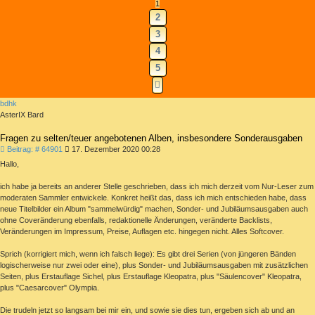
1
2
3
4
5
NÄCHSTE
bdhk
AsterIX Bard
Fragen zu selten/teuer angebotenen Alben, insbesondere Sonderausgaben
Beitrag
Beitrag: # 64901
17. Dezember 2020 00:28
Hallo,
ich habe ja bereits an anderer Stelle geschrieben, dass ich mich derzeit vom Nur-Leser zum
moderaten Sammler entwickele. Konkret heißt das, dass ich mich entschieden habe, dass
neue Titelbilder ein Album "sammelwürdig" machen, Sonder- und Jubiläumsausgaben auch
ohne Coveränderung ebenfalls, redaktionelle Änderungen, veränderte Backlists,
Veränderungen im Impressum, Preise, Auflagen etc. hingegen nicht. Alles Softcover.
Sprich (korrigiert mich, wenn ich falsch liege): Es gibt drei Serien (von jüngeren Bänden
logischerweise nur zwei oder eine), plus Sonder- und Jubiläumsausgaben mit zusätzlichen
Seiten, plus Erstauflage Sichel, plus Erstauflage Kleopatra, plus "Säulencover" Kleopatra,
plus "Caesarcover" Olympia.
Die trudeln jetzt so langsam bei mir ein, und sowie sie dies tun, ergeben sich ab und an