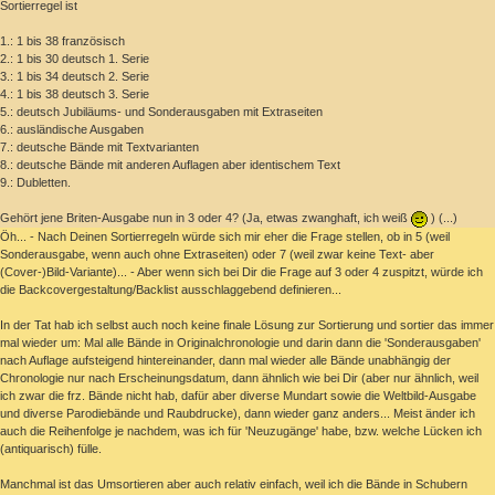
Sortierregel ist
1.: 1 bis 38 französisch
2.: 1 bis 30 deutsch 1. Serie
3.: 1 bis 34 deutsch 2. Serie
4.: 1 bis 38 deutsch 3. Serie
5.: deutsch Jubiläums- und Sonderausgaben mit Extraseiten
6.: ausländische Ausgaben
7.: deutsche Bände mit Textvarianten
8.: deutsche Bände mit anderen Auflagen aber identischem Text
9.: Dubletten.
Gehört jene Briten-Ausgabe nun in 3 oder 4? (Ja, etwas zwanghaft, ich weiß
) (...)
Öh... - Nach Deinen Sortierregeln würde sich mir eher die Frage stellen, ob in 5 (weil
Sonderausgabe, wenn auch ohne Extraseiten) oder 7 (weil zwar keine Text- aber
(Cover-)Bild-Variante)... - Aber wenn sich bei Dir die Frage auf 3 oder 4 zuspitzt, würde ich
die Backcovergestaltung/Backlist ausschlaggebend definieren...
In der Tat hab ich selbst auch noch keine finale Lösung zur Sortierung und sortier das immer
mal wieder um: Mal alle Bände in Originalchronologie und darin dann die 'Sonderausgaben'
nach Auflage aufsteigend hintereinander, dann mal wieder alle Bände unabhängig der
Chronologie nur nach Erscheinungsdatum, dann ähnlich wie bei Dir (aber nur ähnlich, weil
ich zwar die frz. Bände nicht hab, dafür aber diverse Mundart sowie die Weltbild-Ausgabe
und diverse Parodiebände und Raubdrucke), dann wieder ganz anders... Meist änder ich
auch die Reihenfolge je nachdem, was ich für 'Neuzugänge' habe, bzw. welche Lücken ich
(antiquarisch) fülle.
Manchmal ist das Umsortieren aber auch relativ einfach, weil ich die Bände in Schubern