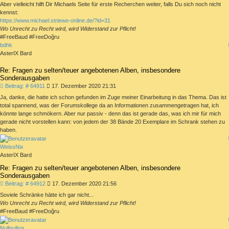
Aber vielleicht hilft Dir Michaels Seite für erste Recherchen weiter, falls Du sich noch nicht
kennst:
https://www.michael.striewe-online.de/?id=31
Wo Unrecht zu Recht wird, wird Widerstand zur Pflicht!
#FreeBaud #FreeDoğru
bdhk
AsterIX Bard
Re: Fragen zu selten/teuer angebotenen Alben, insbesondere
Sonderausgaben
Beitrag
Beitrag: # 64911
17. Dezember 2020 21:31
Ja, danke, die hatte ich schon gefunden im Zuge meiner Einarbeitung in das Thema. Das ist
total spannend, was der Forumskollege da an Informationen zusammengetragen hat, ich
könnte lange schmökern. Aber nur passiv - denn das ist gerade das, was ich mir für mich
gerade nicht vorstellen kann: von jedem der 38 Bände 20 Exemplare im Schrank stehen zu
haben.
WeissNix
AsterIX Bard
Re: Fragen zu selten/teuer angebotenen Alben, insbesondere
Sonderausgaben
Beitrag
Beitrag: # 64912
17. Dezember 2020 21:56
Soviele Schränke hätte ich gar nicht...
Wo Unrecht zu Recht wird, wird Widerstand zur Pflicht!
#FreeBaud #FreeDoğru
Nullnullsix