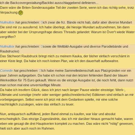
ich die Backcovergestaltung/Backlist ausschlaggebend definieren...
Dann wäre die Briten-Sonderausgabe Teil der zweiten Serie, wenn ich das richtig sehe, trotz
Verpackung
Nullnullsix
hat geschrieben:
ich zwar die frz. Bände nicht hab, dafür aber diverse Mundart
Die sind mir zu ausufernd. Ich habe überlegt, die hiesige Mundart aufzunehmen, bin dann
aber wieder bei der Ursprungsfrage dieses Threads gelandet: Warum ist Över't wiede Water
vergriffen?
Nullnullsix
hat geschrieben:
sowie die Weltbild-Ausgabe und diverse Parodiebände und
Raubdrucke)
Das Stichwort Raubdruck bringt mich zu meinem Kauka, der bisher einfach verschämt in
einer Kiste liegt. Da habe ich noch keinen Plan, wie ich den dauerhaft aufbewahre.
Comedix
hat geschrieben:
Ich habe meine Sammelleidenschaft aus Platzgründen vor ein
paar Jahren aufgegeben. Da habe ich schon mal den letzten fehlenden Band der blauen
Werkedition für 75 Euro gekauft. Wenn es die einzige Ausgabe ist, die noch fehlt, dann nutzt
man schon mal eine unvernünftige Minute.
Da habe ich insofern Glück, dass ich jetzt nach langer Pause wieder einsteige: Werk-,
Ultimate und sonstige (mehr oder weniger geldschneiderische) Editionen sind einfach an mir
vorbeigegangen. Selbst wenn ich jetzt mit dem Gedanken spielte, mir eine solche
nachträglich zuzulegen, wäre das einfach zu teuer.
Nun, antiquarisch auffüllend, jeden Band einmal zu kaufen, war klar und absolut
erschwinglich. Das einzige Zugeständnis, das ich mir darüber hinaus gemacht habe, waren
eben wie gesagt die drei Hauptserien komplett zu machen. Das wäre nicht "nötig" gewesen,
hielt sich aber auch noch im Rahmen.