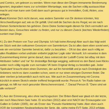
und Comics, um gelesen zu werden. Wenn man diese den Dingen immanente Bestimmung
ignoriert, degradiert mans zur schnöden Wertanlage, was die Sachen völlig austauschbar
macht und man kann sein Geld dann auch genauso gut in Immobilien, Gold, Aktien, usw.
anlegen.
Kurz:
Kümmer Dich nicht darum, was andere Sammler von Dir denken könnten, fetz
Verschweißungen auf, wie es Dir gefällt. Und stell die Sachen da ins Regal, wo sie nach
Deinen
Sortierkriterien hin gehören. Denn Deine Sortierregeln dienen für Dich vermutlich am
besten dazu, Gesuchtes wieder zu finden, und nur zu diesem Zweck (leichtes Wiederfinden)
sortiert man Dinge.
4.) Zu den Preisen von Tour und Olympia: Ich hab keine Ahnung! Aber auch das folgt wohl
ein Stück weit den seltsamen Gesetzen von Sammlertum: Da ist alles dann eben soviel wert,
wie ein verrückter Sammler bereit ist, dafür zu bezahlen. - Oft ist das aber auch völlig an
allen Realitäten vorbei und/oder entbehrt jeglicher Logik oder Vernunft. Ich verweise in dem
Zusammenhang immer gerne darauf, dass seinerzeit der Ludolff-Comic bei eBay mit dem
Attributen 'selten' und 'rar' für dreistellige Beträge wegging, während es den Band zwei Klicks
weiter noch völlig regulär zum normalen VK beim Original-Verlag zu bestellen gab. Jeder
'Spekulant' braucht eben einen Dummen, der auf ihn hereinfällt und je nach Dreistigkeit des
Anbieters reicht es dann zuweilen schon, wenn er nur einen einzigen Dummen findet. Die
aber sterben ja bekanntlich auch nicht aus. Wie auch im Zusammenhang mit Corona
kürzlich in einem Sketch wieder treffend festgestellt wurde: Person A: "Im Radio haben sie
gesagt, es hilft nur noch gesunder Menschenverstand...". Darauf Person B: "Dann sind wir
alle verloren!"
5.) Aus der Erinnerung, also ohne nachzugucken: Der Briten-Band war glaub ich der letzte,
der noch Maschinen-Satz hatte. Er erschien (2012) aber erst NACH der Erstausgabe von
Gallien in Gefahr (2005), der als Erster das 'Pseudo-Hanlettering' hatte. Aber eben auch
VOR der kompletten Neubearbeitung der Serie, die, siehe meine EVT-Seite, 2013 erfolgte.