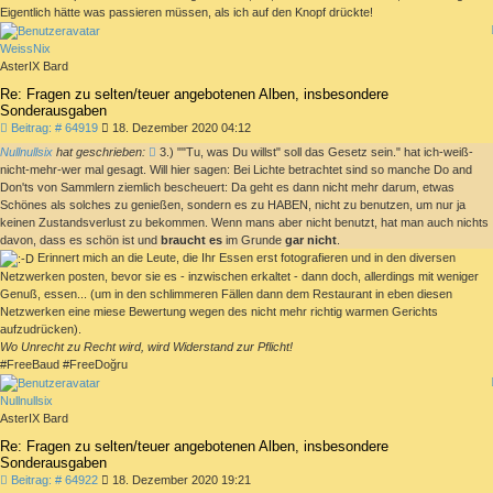
Eigentlich hätte was passieren müssen, als ich auf den Knopf drückte!
WeissNix
AsterIX Bard
Re: Fragen zu selten/teuer angebotenen Alben, insbesondere
Sonderausgaben
Beitrag
Beitrag: # 64919
18. Dezember 2020 04:12
Nullnullsix
hat geschrieben:
3.) ""Tu, was Du willst" soll das Gesetz sein." hat ich-weiß-
nicht-mehr-wer mal gesagt. Will hier sagen: Bei Lichte betrachtet sind so manche Do and
Don'ts von Sammlern ziemlich bescheuert: Da geht es dann nicht mehr darum, etwas
Schönes als solches zu genießen, sondern es zu HABEN, nicht zu benutzen, um nur ja
keinen Zustandsverlust zu bekommen. Wenn mans aber nicht benutzt, hat man auch nichts
davon, dass es schön ist und
braucht es
im Grunde
gar nicht
.
Erinnert mich an die Leute, die Ihr Essen erst fotografieren und in den diversen
Netzwerken posten, bevor sie es - inzwischen erkaltet - dann doch, allerdings mit weniger
Genuß, essen... (um in den schlimmeren Fällen dann dem Restaurant in eben diesen
Netzwerken eine miese Bewertung wegen des nicht mehr richtig warmen Gerichts
aufzudrücken).
Wo Unrecht zu Recht wird, wird Widerstand zur Pflicht!
#FreeBaud #FreeDoğru
Nullnullsix
AsterIX Bard
Re: Fragen zu selten/teuer angebotenen Alben, insbesondere
Sonderausgaben
Beitrag
Beitrag: # 64922
18. Dezember 2020 19:21