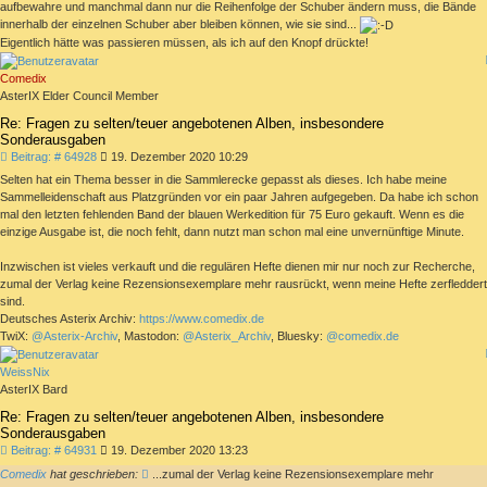
aufbewahre und manchmal dann nur die Reihenfolge der Schuber ändern muss, die Bände
innerhalb der einzelnen Schuber aber bleiben können, wie sie sind...
Eigentlich hätte was passieren müssen, als ich auf den Knopf drückte!
Comedix
AsterIX Elder Council Member
Re: Fragen zu selten/teuer angebotenen Alben, insbesondere
Sonderausgaben
Beitrag
Beitrag: # 64928
19. Dezember 2020 10:29
Selten hat ein Thema besser in die Sammlerecke gepasst als dieses. Ich habe meine
Sammelleidenschaft aus Platzgründen vor ein paar Jahren aufgegeben. Da habe ich schon
mal den letzten fehlenden Band der blauen Werkedition für 75 Euro gekauft. Wenn es die
einzige Ausgabe ist, die noch fehlt, dann nutzt man schon mal eine unvernünftige Minute.
Inzwischen ist vieles verkauft und die regulären Hefte dienen mir nur noch zur Recherche,
zumal der Verlag keine Rezensionsexemplare mehr rausrückt, wenn meine Hefte zerfleddert
sind.
Deutsches Asterix Archiv:
https://www.comedix.de
TwiX:
@Asterix-Archiv
, Mastodon:
@Asterix_Archiv
, Bluesky:
@comedix.de
WeissNix
AsterIX Bard
Re: Fragen zu selten/teuer angebotenen Alben, insbesondere
Sonderausgaben
Beitrag
Beitrag: # 64931
19. Dezember 2020 13:23
Comedix
hat geschrieben:
...zumal der Verlag keine Rezensionsexemplare mehr