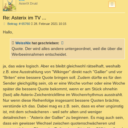
AsterIX Druid
Re: Asterix im TV ...
B
Beitrag: # 65760
28. Februar 2021 10:15
e
i
Hallo,
t
r
a
WeissNix
hat geschrieben:
g
Quote. Der wird alles andere untergeordnet, weil die über die
Werbeeinnahmen entscheidet.
ja, das wäre logisch. Aber es bleibt gleichwohl rätselhaft, weshalb
z.B. eine Ausstrahlung von "Wikinger" direkt nach "Gallier" und vor
"Briten" eine bessere Quote bringen soll. Zudem dürfte es für den
Sender gleichgültig sein, ob er eine Woche vorher oder eine Woche
später die bessere Quote bekommt, wenn er am Stück ohnehin
(fast) alle Asterix-Zeichentrickfilme im Wochenrhythmus ausstrahlt.
Nur wenn diese Reihenfolge insgesamt bessere Quoten brächte,
verstünde ich das. Dabei mag es z.B. sein, dass es eher ungünstig
ist, mit dem schwächeren - weil sehr alten und weniger
detailreichen - "Asterix der Gallier" zu beginnen. Es mag auch sein,
dass ein gewisser Wechsel zwischen quotenschwächeren und