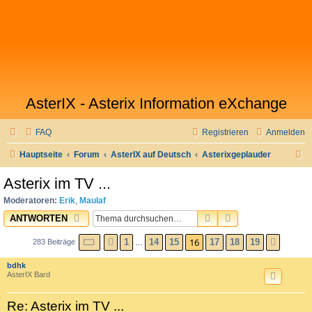
AsterIX - Asterix Information eXchange
FAQ
Registrieren
Anmelden
S
Hauptseite
Forum
AsterIX auf Deutsch
Asterixgeplauder
u
Asterix im TV ...
c
Moderatoren:
Erik
,
Maulaf
h
SUCHE
ERWEITERTE SU
ANTWORTEN
e
SEITE
16
VON
19
16
1
14
15
17
18
19
283 Beiträge
VORHERIGE
NÄCH
…
bdhk
AsterIX Bard
Re: Asterix im TV ...