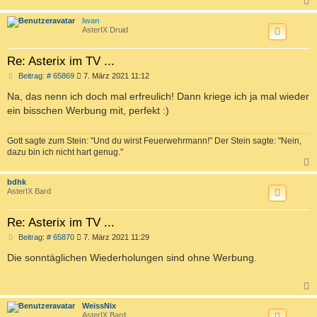
c
Iwan
AsterIX Druid
Re: Asterix im TV ...
B
Beitrag: # 65869
7. März 2021 11:12
e
i
Na, das nenn ich doch mal erfreulich! Dann kriege ich ja mal wieder
t
ein bisschen Werbung mit, perfekt :)
r
a
g
Gott sagte zum Stein: "Und du wirst Feuerwehrmann!" Der Stein sagte: "Nein,
dazu bin ich nicht hart genug."
c
bdhk
AsterIX Bard
Re: Asterix im TV ...
B
Beitrag: # 65870
7. März 2021 11:29
e
i
Die sonntäglichen Wiederholungen sind ohne Werbung.
t
r
a
g
c
WeissNix
AsterIX Bard