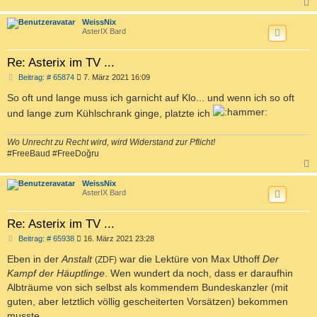
c
WeissNix
AsterIX Bard
Re: Asterix im TV ...
B
Beitrag: # 65874
7. März 2021 16:09
e
i
So oft und lange muss ich garnicht auf Klo... und wenn ich so oft
t
und lange zum Kühlschrank ginge, platzte ich
r
a
g
Wo Unrecht zu Recht wird, wird Widerstand zur Pflicht!
#FreeBaud #FreeDoğru
c
WeissNix
AsterIX Bard
Re: Asterix im TV ...
B
Beitrag: # 65938
16. März 2021 23:28
e
i
Eben in der
Anstalt
war die Lektüre von Max Uthoff
Der
(ZDF)
t
Kampf der Häuptlinge
. Wen wundert da noch, dass er daraufhin
r
a
Albträume von sich selbst als kommendem Bundeskanzler (mit
g
guten, aber letztlich völlig gescheiterten Vorsätzen) bekommen
musste.