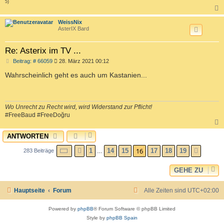
5)
c
WeissNix
AsterIX Bard
Re: Asterix im TV ...
B
Beitrag: # 66059
28. März 2021 00:12
e
i
Wahrscheinlich geht es auch um Kastanien...
t
r
a
g
Wo Unrecht zu Recht wird, wird Widerstand zur Pflicht!
#FreeBaud #FreeDoğru
ANTWORTEN
c
SEITE
16
VON
19
16
1
14
15
17
18
19
283 Beiträge
VORHERIGE
NÄCH
…
GEHE ZU
Hauptseite
Forum
Alle Zeiten sind
UTC+02:00
Powered by
phpBB
® Forum Software © phpBB Limited
Style by
phpBB Spain