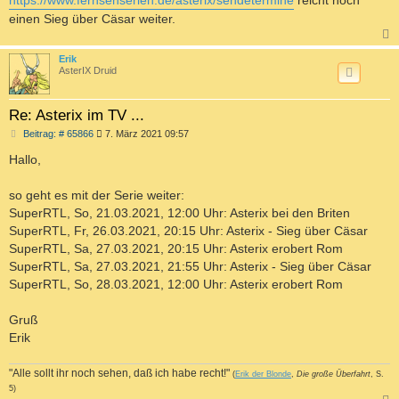
https://www.fernsehserien.de/asterix/sendetermine
reicht noch
einen Sieg über Cäsar weiter.
c
Erik
AsterIX Druid
Re: Asterix im TV ...
B
Beitrag: # 65866
7. März 2021 09:57
e
i
Hallo,
t
r
a
so geht es mit der Serie weiter:
g
SuperRTL, So, 21.03.2021, 12:00 Uhr: Asterix bei den Briten
SuperRTL, Fr, 26.03.2021, 20:15 Uhr: Asterix - Sieg über Cäsar
SuperRTL, Sa, 27.03.2021, 20:15 Uhr: Asterix erobert Rom
SuperRTL, Sa, 27.03.2021, 21:55 Uhr: Asterix - Sieg über Cäsar
SuperRTL, So, 28.03.2021, 12:00 Uhr: Asterix erobert Rom
Gruß
Erik
"Alle sollt ihr noch sehen, daß ich habe recht!"
(
Erik der Blonde
,
Die große Überfahrt
, S.
5)