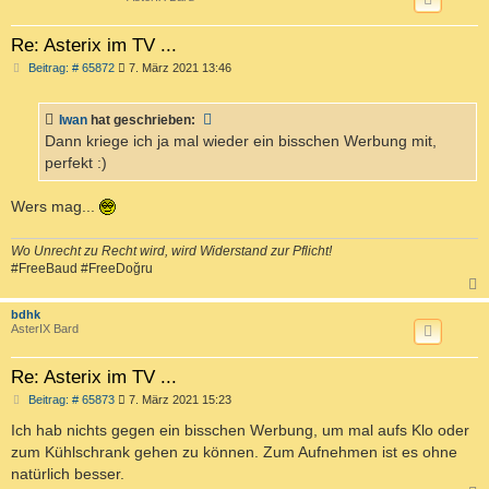
Re: Asterix im TV ...
B
Beitrag: # 65872
7. März 2021 13:46
e
i
t
Iwan
hat geschrieben:
r
a
Dann kriege ich ja mal wieder ein bisschen Werbung mit,
g
perfekt :)
Wers mag...
Wo Unrecht zu Recht wird, wird Widerstand zur Pflicht!
#FreeBaud #FreeDoğru
c
bdhk
AsterIX Bard
Re: Asterix im TV ...
B
Beitrag: # 65873
7. März 2021 15:23
e
i
Ich hab nichts gegen ein bisschen Werbung, um mal aufs Klo oder
t
zum Kühlschrank gehen zu können. Zum Aufnehmen ist es ohne
r
a
natürlich besser.
g