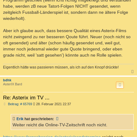
habe, werden zB neue Tatort-Folgen NICHT gesendet, wenn
zeitgleich Fussball-Länderspiel ist, sondern dann ne ältere Folge
wiederholt).
Aber ich glaube auch, dass bessere Qualität eines Asterix-Films
nicht zwingend zu ner besseren Qoute führt. Neuer (noch nicht so
oft gesendet) und älter (schon häufig gesendet und, weil gut,
immer noch jedesmal wieder gute Quote bringend, oder eben
grade nicht, weil 'satt gesehen') könnte auch ne Rolle spielen.
Eigentlich hätte was passieren müssen, als ich auf den Knopf drückte!
c
bdhk
AsterIX Bard
Re: Asterix im TV ...
B
Beitrag: # 65769
28. Februar 2021 22:37
e
i
t
Erik
hat geschrieben:
r
a
Weiter reicht die Online-TV-Zeitschrift noch nicht.
g