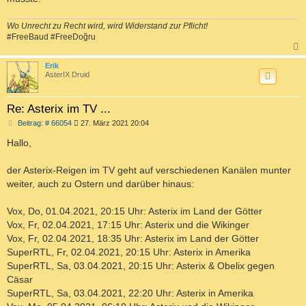
Wo Unrecht zu Recht wird, wird Widerstand zur Pflicht!
#FreeBaud #FreeDoğru
c
Erik
AsterIX Druid
Re: Asterix im TV ...
B
Beitrag: # 66054
27. März 2021 20:04
e
i
Hallo,
t
r
a
der Asterix-Reigen im TV geht auf verschiedenen Kanälen munter
g
weiter, auch zu Ostern und darüber hinaus:
Vox, Do, 01.04.2021, 20:15 Uhr: Asterix im Land der Götter
Vox, Fr, 02.04.2021, 17:15 Uhr: Asterix und die Wikinger
Vox, Fr, 02.04.2021, 18:35 Uhr: Asterix im Land der Götter
SuperRTL, Fr, 02.04.2021, 20:15 Uhr: Asterix in Amerika
SuperRTL, Sa, 03.04.2021, 20:15 Uhr: Asterix & Obelix gegen
Cäsar
SuperRTL, Sa, 03.04.2021, 22:20 Uhr: Asterix in Amerika