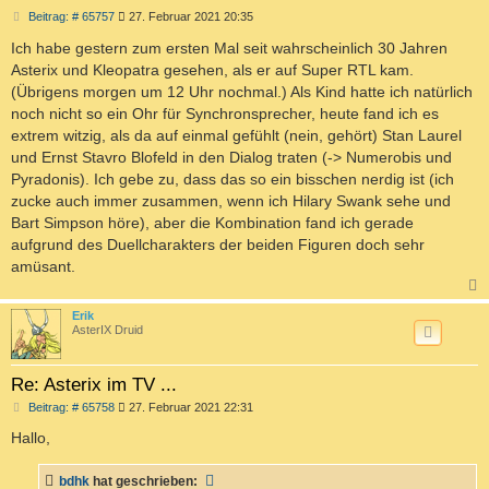
B
Beitrag: # 65757
27. Februar 2021 20:35
e
i
Ich habe gestern zum ersten Mal seit wahrscheinlich 30 Jahren
t
Asterix und Kleopatra gesehen, als er auf Super RTL kam.
r
a
(Übrigens morgen um 12 Uhr nochmal.) Als Kind hatte ich natürlich
g
noch nicht so ein Ohr für Synchronsprecher, heute fand ich es
extrem witzig, als da auf einmal gefühlt (nein, gehört) Stan Laurel
und Ernst Stavro Blofeld in den Dialog traten (-> Numerobis und
Pyradonis). Ich gebe zu, dass das so ein bisschen nerdig ist (ich
zucke auch immer zusammen, wenn ich Hilary Swank sehe und
Bart Simpson höre), aber die Kombination fand ich gerade
aufgrund des Duellcharakters der beiden Figuren doch sehr
amüsant.
c
Erik
AsterIX Druid
Re: Asterix im TV ...
B
Beitrag: # 65758
27. Februar 2021 22:31
e
i
Hallo,
t
r
a
bdhk
hat geschrieben: