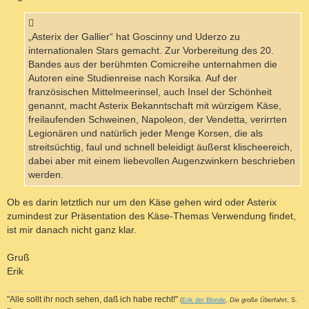
„Asterix der Gallier“ hat Goscinny und Uderzo zu
internationalen Stars gemacht. Zur Vorbereitung des 20.
Bandes aus der berühmten Comicreihe unternahmen die
Autoren eine Studienreise nach Korsika. Auf der
französischen Mittelmeerinsel, auch Insel der Schönheit
genannt, macht Asterix Bekanntschaft mit würzigem Käse,
freilaufenden Schweinen, Napoleon, der Vendetta, verirrten
Legionären und natürlich jeder Menge Korsen, die als
streitsüchtig, faul und schnell beleidigt äußerst klischeereich,
dabei aber mit einem liebevollen Augenzwinkern beschrieben
werden.
Ob es darin letztlich nur um den Käse gehen wird oder Asterix
zumindest zur Präsentation des Käse-Themas Verwendung findet,
ist mir danach nicht ganz klar.
Gruß
Erik
"Alle sollt ihr noch sehen, daß ich habe recht!"
(
Erik der Blonde
,
Die große Überfahrt
, S.