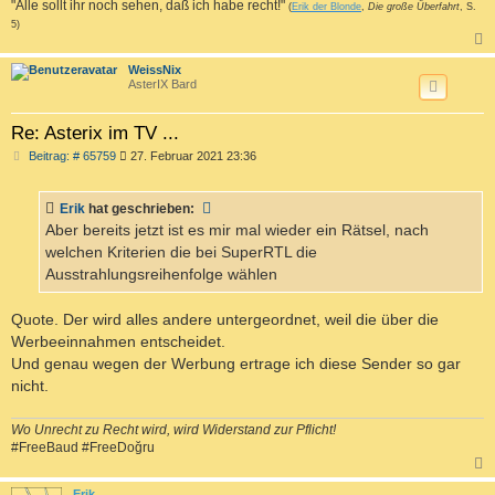
"Alle sollt ihr noch sehen, daß ich habe recht!"
(
Erik der Blonde
,
Die große Überfahrt
, S.
5)
c
WeissNix
AsterIX Bard
Re: Asterix im TV ...
B
Beitrag: # 65759
27. Februar 2021 23:36
e
i
t
Erik
hat geschrieben:
r
a
Aber bereits jetzt ist es mir mal wieder ein Rätsel, nach
g
welchen Kriterien die bei SuperRTL die
Ausstrahlungsreihenfolge wählen
Quote. Der wird alles andere untergeordnet, weil die über die
Werbeeinnahmen entscheidet.
Und genau wegen der Werbung ertrage ich diese Sender so gar
nicht.
Wo Unrecht zu Recht wird, wird Widerstand zur Pflicht!
#FreeBaud #FreeDoğru
c
Erik