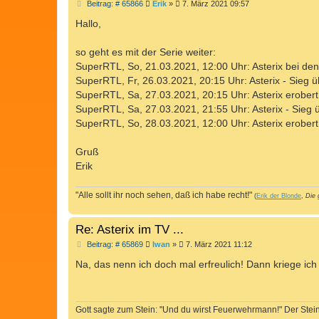
B
Beitrag: # 65866
Erik
»
7. März 2021 09:57
e
i
Hallo,
t
r
a
so geht es mit der Serie weiter:
g
SuperRTL, So, 21.03.2021, 12:00 Uhr: Asterix bei den
SuperRTL, Fr, 26.03.2021, 20:15 Uhr: Asterix - Sieg 
SuperRTL, Sa, 27.03.2021, 20:15 Uhr: Asterix erober
SuperRTL, Sa, 27.03.2021, 21:55 Uhr: Asterix - Sieg 
SuperRTL, So, 28.03.2021, 12:00 Uhr: Asterix erober
Gruß
Erik
"Alle sollt ihr noch sehen, daß ich habe recht!"
(
Erik der Blonde
,
Die 
Re: Asterix im TV ...
B
Beitrag: # 65869
Iwan
»
7. März 2021 11:12
e
i
Na, das nenn ich doch mal erfreulich! Dann kriege ich
t
r
a
g
Gott sagte zum Stein: "Und du wirst Feuerwehrmann!" Der Stein 