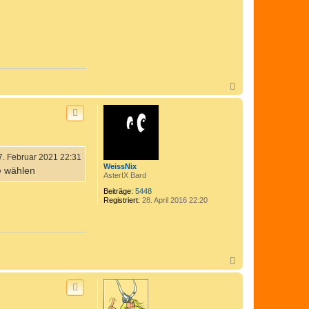
N
a
c
h
o
b
e
n
7. Februar 2021 22:31
WeissNix
ge wählen
AsterIX Bard
Beiträge:
5448
Registriert:
28. April 2016 22:20
N
a
c
h
o
b