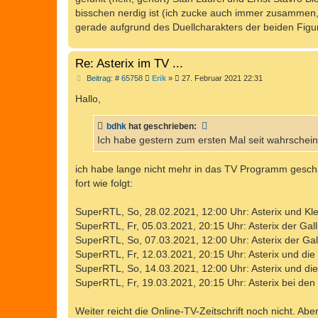
g
bisschen nerdig ist (ich zucke auch immer zusammen,
gerade aufgrund des Duellcharakters der beiden Fig
Re: Asterix im TV ...
B
Beitrag: # 65758
Erik
»
27. Februar 2021 22:31
e
i
Hallo,
t
r
a
bdhk
hat geschrieben:
g
Ich habe gestern zum ersten Mal seit wahrschein
ich habe lange nicht mehr in das TV Programm geschau
fort wie folgt:
SuperRTL, So, 28.02.2021, 12:00 Uhr: Asterix und Kl
SuperRTL, Fr, 05.03.2021, 20:15 Uhr: Asterix der Gall
SuperRTL, So, 07.03.2021, 12:00 Uhr: Asterix der Gall
SuperRTL, Fr, 12.03.2021, 20:15 Uhr: Asterix und die
SuperRTL, So, 14.03.2021, 12:00 Uhr: Asterix und die
SuperRTL, Fr, 19.03.2021, 20:15 Uhr: Asterix bei den 
Weiter reicht die Online-TV-Zeitschrift noch nicht. Abe