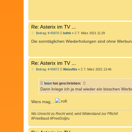
Re: Asterix im TV ...
B
Beitrag: # 65870
bdhk
»
7. März 2021 11:29
e
i
Die sonntäglichen Wiederholungen sind ohne Werbun
t
r
a
g
Re: Asterix im TV ...
B
Beitrag: # 65872
WeissNix
»
7. März 2021 13:46
e
i
t
Iwan
hat geschrieben:
r
a
Dann kriege ich ja mal wieder ein bisschen Werbu
g
Wers mag...
Wo Unrecht zu Recht wird, wird Widerstand zur Pflicht!
#FreeBaud #FreeDoğru