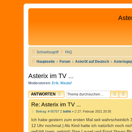
Aste
Schnellzugriff
FAQ
Hauptseite
Forum
AsterIX auf Deutsch
Asterixge
Asterix im TV ...
Moderatoren:
Erik
,
Maulaf
SUCHE
ER
ANTWORTEN
Re: Asterix im TV ...
B
Beitrag: # 65757
bdhk
»
27. Februar 2021 20:35
e
i
Ich habe gestern zum ersten Mal seit wahrscheinlich
t
12 Uhr nochmal.) Als Kind hatte ich natürlich noch nic
r
a
gefühlt (nein, gehört) Stan Laurel und Ernst Stavro Bl