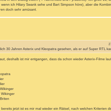
 wenn ich Hilary Swank sehe und Bart Simpson höre), aber die Kombina
uren doch sehr amüsant.
2
lich 30 Jahren Asterix und Kleopatra gesehen, als er auf Super RTL ka
t, deshalb ist mir entgangen, dass da schon wieder Asterix-Filme lau
eopatra
ier
ier
 Wikinger
 Wikinger
Briten
r bereits jetzt ist es mir mal wieder ein Rätsel, nach welchen Kriterien 