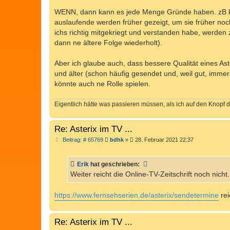
r
a
WENN, dann kann es jede Menge Gründe haben. zB könn
g
auslaufende werden früher gezeigt, um sie früher no
ichs richtig mitgekriegt und verstanden habe, werden
dann ne ältere Folge wiederholt).
Aber ich glaube auch, dass bessere Qualität eines Ast
und älter (schon häufig gesendet und, weil gut, immer
könnte auch ne Rolle spielen.
Eigentlich hätte was passieren müssen, als ich auf den Knopf d
Re: Asterix im TV ...
B
Beitrag: # 65769
bdhk
»
28. Februar 2021 22:37
e
i
t
Erik
hat geschrieben:
r
a
Weiter reicht die Online-TV-Zeitschrift noch nicht.
g
https://www.fernsehserien.de/asterix/sendetermine
rei
Re: Asterix im TV ...