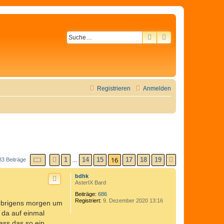
SUCHE
ERWEITERTE SU
Registrieren
Anmelden
SEITE
16
VON
19
16
1
14
15
17
18
19
83 Beiträge
VORHERIGE
NÄCHSTE
…
bdhk
AsterIX Bard
Beiträge:
686
Registriert:
9. Dezember 2020 13:16
(Übrigens morgen um
s da auf einmal
dass das so ein