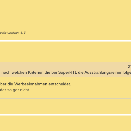
große Überfahrt
, S. 5)
2
el, nach welchen Kriterien die bei SuperRTL die Ausstrahlungsreihenfol
 über die Werbeeinnahmen entscheidet.
er so gar nicht.