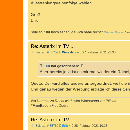
Ausstrahlungsreihenfolge wählen
Gruß
Erik
"Alle sollt ihr noch sehen, daß ich habe recht!"
(
Erik der Blonde
,
Die 
Re: Asterix im TV ...
B
Beitrag: # 65759
WeissNix
»
27. Februar 2021 23:36
e
i
t
Erik
hat geschrieben:
r
a
Aber bereits jetzt ist es mir mal wieder ein Räts
g
Quote. Der wird alles andere untergeordnet, weil die
Und genau wegen der Werbung ertrage ich diese Send
Wo Unrecht zu Recht wird, wird Widerstand zur Pflicht!
#FreeBaud #FreeDoğru
Re: Asterix im TV ...
B
Beitrag: # 65760
Erik
»
28. Februar 2021 10:15
e