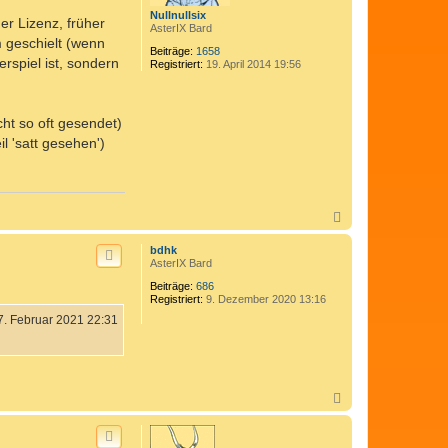
Nullnullsix
r Lizenz, früher
AsterIX Bard
 geschielt (wenn
Beiträge:
1658
rspiel ist, sondern
Registriert:
19. April 2014 19:56
ht so oft gesendet)
l 'satt gesehen')
N
a
c
bdhk
h
AsterIX Bard
o
Beiträge:
686
b
Registriert:
9. Dezember 2020 13:16
e
n
7. Februar 2021 22:31
N
a
c
h