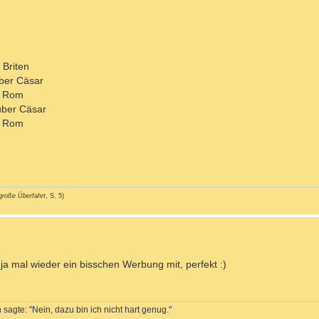
 Briten
über Cäsar
t Rom
über Cäsar
t Rom
große Überfahrt
, S. 5)
 ja mal wieder ein bisschen Werbung mit, perfekt :)
sagte: "Nein, dazu bin ich nicht hart genug."