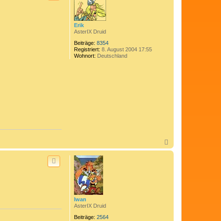
o
b
e
n
Erik
AsterIX Druid
Beiträge:
8354
Registriert:
8. August 2004 17:55
Wohnort:
Deutschland
N
a
c
h
o
b
e
n
Iwan
AsterIX Druid
Beiträge:
2564