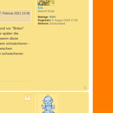
e
n
Erik
AsterIX Druid
7. Februar 2021 23:36
Beiträge:
8354
Registriert:
8. August 2004 17:55
Wohnort:
Deutschland
und vor "Briten"
e später die
 wenn diese
 dem schwächeren -
zwischen
den schwächeren
N
a
c
h
o
b
e
n