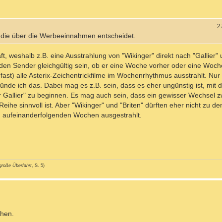
2
l die über die Werbeeinnahmen entscheidet.
aft, weshalb z.B. eine Ausstrahlung von "Wikinger" direkt nach "Gallier" 
 den Sender gleichgültig sein, ob er eine Woche vorher oder eine Woch
st) alle Asterix-Zeichentrickfilme im Wochenrhythmus ausstrahlt. Nur
nde ich das. Dabei mag es z.B. sein, dass es eher ungünstig ist, mit
der Gallier" zu beginnen. Es mag auch sein, dass ein gewisser Wechsel 
he sinnvoll ist. Aber "Wikinger" und "Briten" dürften eher nicht zu 
 aufeinanderfolgenden Wochen ausgestrahlt.
große Überfahrt
, S. 5)
chen.