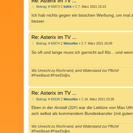
Re: Asterix im TV ...
B
Beitrag: # 65873
bdhk
»
7. März 2021 15:23
e
i
Ich hab nichts gegen ein bisschen Werbung, um mal 
t
besser.
r
a
g
Re: Asterix im TV ...
B
Beitrag: # 65874
WeissNix
»
7. März 2021 16:09
e
i
So oft und lange muss ich garnicht auf Klo... und wen
t
r
a
g
Wo Unrecht zu Recht wird, wird Widerstand zur Pflicht!
#FreeBaud #FreeDoğru
Re: Asterix im TV ...
B
Beitrag: # 65938
WeissNix
»
16. März 2021 23:28
e
i
Eben in der
Anstalt
war die Lektüre von Max Uth
(ZDF)
t
sich selbst als kommendem Bundeskanzler (mit guten, 
r
a
g
Wo Unrecht zu Recht wird, wird Widerstand zur Pflicht!
#FreeBaud #FreeDoğru