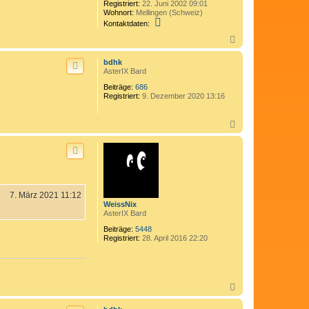
Registriert:
22. Juni 2002 09:01
Wohnort:
Mellingen (Schweiz)
K
Kontaktdaten:
o
n
N
t
a
a
c
bdhk
k
h
AsterIX Bard
t
o
d
Beiträge:
686
b
a
Registriert:
9. Dezember 2020 13:16
e
t
n
e
n
N
v
a
o
c
n
h
I
o
w
b
a
e
n
n
7. März 2021 11:12
WeissNix
AsterIX Bard
Beiträge:
5448
Registriert:
28. April 2016 22:20
N
a
c