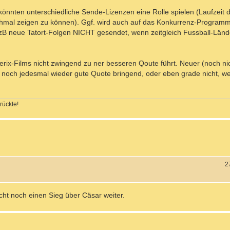
ten unterschiedliche Sende-Lizenzen eine Rolle spielen (Laufzeit de
chmal zeigen zu können). Ggf. wird auch auf das Konkurrenz-Programm
 zB neue Tatort-Folgen NICHT gesendet, wenn zeitgleich Fussball-Lände
erix-Films nicht zwingend zu ner besseren Qoute führt. Neuer (noch nic
 noch jedesmal wieder gute Quote bringend, oder eben grade nicht, wei
rückte!
2
cht noch einen Sieg über Cäsar weiter.