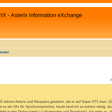
rIX - Asterix Information eXchange
plauder
WEITERTE SUCHE
2
 30 Jahren Asterix und Kleopatra gesehen, als er auf Super RTL kam. 
ht so ein Ohr für Synchronsprecher, heute fand ich es extrem witzig, al
ofeld in den Dialog traten (-> Numerobis und Pyradonis). Ich gebe zu, 