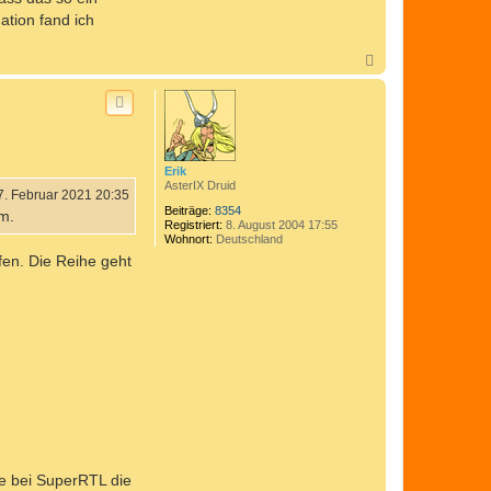
tion fand ich
N
a
c
h
o
b
e
n
Erik
AsterIX Druid
7. Februar 2021 20:35
Beiträge:
8354
m.
Registriert:
8. August 2004 17:55
Wohnort:
Deutschland
fen. Die Reihe geht
die bei SuperRTL die