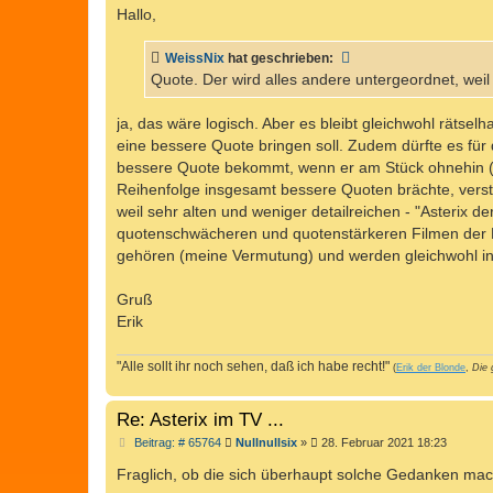
i
Hallo,
t
r
a
WeissNix
hat geschrieben:
g
Quote. Der wird alles andere untergeordnet, wei
ja, das wäre logisch. Aber es bleibt gleichwohl rätselh
eine bessere Quote bringen soll. Zudem dürfte es für
bessere Quote bekommt, wenn er am Stück ohnehin (fa
Reihenfolge insgesamt bessere Quoten brächte, verstü
weil sehr alten und weniger detailreichen - "Asterix 
quotenschwächeren und quotenstärkeren Filmen der Rei
gehören (meine Vermutung) und werden gleichwohl in
Gruß
Erik
"Alle sollt ihr noch sehen, daß ich habe recht!"
(
Erik der Blonde
,
Die 
Re: Asterix im TV ...
B
Beitrag: # 65764
Nullnullsix
»
28. Februar 2021 18:23
e
i
Fraglich, ob die sich überhaupt solche Gedanken ma
t