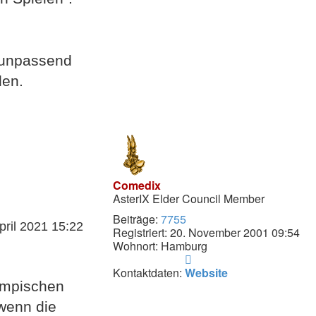
s unpassend
den.
Comedix
AsterIX Elder Council Member
Beiträge:
7755
pril 2021 15:22
Registriert:
20. November 2001 09:54
Wohnort:
Hamburg
Kontaktdaten
von
Kontaktdaten:
Website
Comedix
ympischen
 wenn die