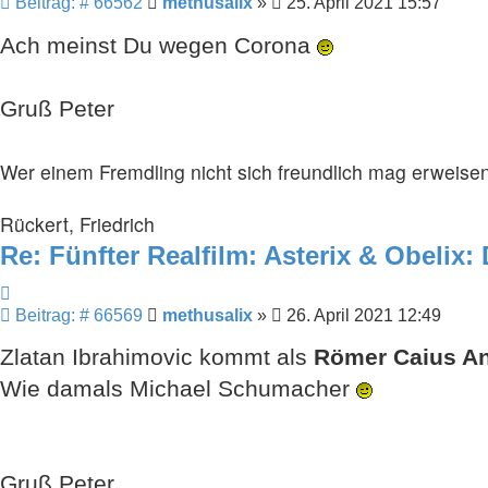
Beitrag
Beitrag: # 66562
methusalix
»
25. April 2021 15:57
Ach meinst Du wegen Corona
Gruß Peter
Wer einem Fremdling nicht sich freundlich mag erweisen
Rückert, Friedrich
Re: Fünfter Realfilm: Asterix & Obelix:
Zitieren
Beitrag
Beitrag: # 66569
methusalix
»
26. April 2021 12:49
Zlatan Ibrahimovic kommt als
Römer Caius An
Wie damals Michael Schumacher
Gruß Peter