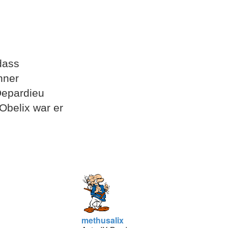
dass
hner
Depardieu
Obelix war er
methusalix