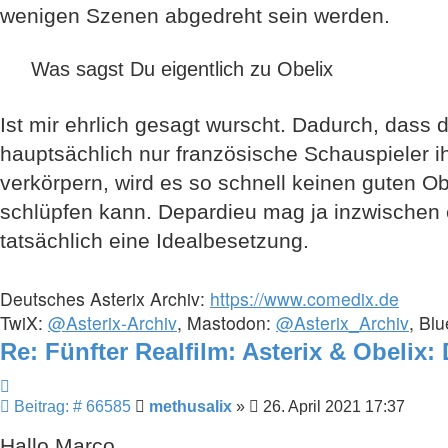
wenigen Szenen abgedreht sein werden.
Was sagst Du eigentlich zu Obelix
Ist mir ehrlich gesagt wurscht. Dadurch, dass 
hauptsächlich nur französische Schauspieler i
verkörpern, wird es so schnell keinen guten O
schlüpfen kann. Depardieu mag ja inzwischen e
tatsächlich eine Idealbesetzung.
Deutsches Asterix Archiv:
https://www.comedix.de
TwiX:
@Asterix-Archiv
, Mastodon:
@Asterix_Archiv
, Bl
Re: Fünfter Realfilm: Asterix & Obelix:
Zitieren
Beitrag
Beitrag: # 66585
methusalix
»
26. April 2021 17:37
Hallo Marco ,