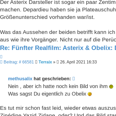
Der Asterix Darsteller ist sogar ein paar Zent
machen. Depardieu haben sie ja Plateauschuh
Größenunterschied vorhanden war/ist.
Was das Aussehen der beiden betrifft kann ich
aus wie ihre Vorgänger. Nicht nur auf die Per
Re: Fünfter Realfilm: Asterix & Obelix:
Zitieren
Beitrag
Beitrag: # 66581
Terraix
»
26. April 2021 16:33
methusalix
hat geschrieben:
Nein , aber ich hatte noch kein Bild von ihm
Was sagst Du eigentlich zu Obelix
Es tut mir schon fast leid, wieder etwas ausz
Zinédine Yazid Zidane, oder? Und das Bild st