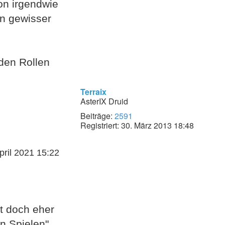
hon irgendwie
in gewisser
den Rollen
Terraix
AsterIX Druid
Beiträge:
2591
Registriert:
30. März 2013 18:48
pril 2021 15:22
st doch eher
n Spielen".