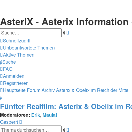
AsterIX - Asterix Informatio
Suche
Erweiterte
Suche
Schnellzugriff
Unbeantwortete Themen
Aktive Themen
Suche
FAQ
Anmelden
Registrieren
Hauptseite
Forum
Archiv
Asterix & Obelix im Reich der Mitte
Suche
Fünfter Realfilm: Asterix & Obelix im R
Moderatoren:
Erik
,
Maulaf
Gesperrt
Suche
Erweiterte