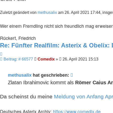
Zuletzt geändert von
methusalix
am 26. April 2021 17:44, insge
Wer einem Fremdling nicht sich freundlich mag erweisen
Rückert, Friedrich
Re: Fünfter Realfilm: Asterix & Obelix:
Zitieren
Beitrag
Beitrag: # 66577
Comedix
»
26. April 2021 15:13
methusalix
hat geschrieben:
Zlatan Ibrahimovic kommt als
Römer Caius An
Da scheinst du meine
Meldung von Anfang Apr
Deutsches Asterix Archiv:
https://www.comedix.de