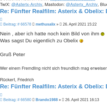
TwiX:
@Asterix-Archiv
, Mastodon:
@Asterix_Archiv
, Bl
Re: Fünfter Realfilm: Asterix & Obelix:
Zitieren
Beitrag
Beitrag: # 66578
methusalix
»
26. April 2021 15:22
Nein , aber ich hatte noch kein Bild von ihm
Was sagst Du eigentlich zu Obelix
Gruß Peter
Wer einem Fremdling nicht sich freundlich mag erweisen
Rückert, Friedrich
Re: Fünfter Realfilm: Asterix & Obelix:
Zitieren
Beitrag
Beitrag: # 66580
Brando1988
»
26. April 2021 16:13