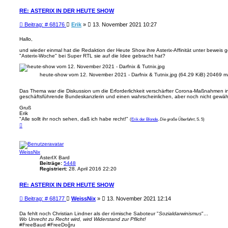
RE: ASTERIX IN DER HEUTE SHOW
B
Beitrag: # 68176
Erik
»
13. November 2021 10:27
e
i
Hallo,
t
und wieder einmal hat die Redaktion der Heute Show ihre Asterix-Affinität unter beweis 
r
"Asterix-Woche" bei Super RTL sie auf die Idee gebracht hat?
a
g
heute-show vom 12. November 2021 - Darfnix & Tutnix.jpg (64.29 KiB) 20469 ma
Das Thema war die Diskussion um die Erforderlichkeit verschärfter Corona-Maßnahmen in e
geschäftsführende Bundeskanzlerin und einen wahrscheinlichen, aber noch nicht gewähl
Gruß
Erik
"Alle sollt ihr noch sehen, daß ich habe recht!"
(
Erik der Blonde
,
Die große Überfahrt
, S. 5)
N
a
c
h
o
WeissNix
b
e
AsterIX Bard
n
Beiträge:
5448
Registriert:
28. April 2016 22:20
RE: ASTERIX IN DER HEUTE SHOW
B
Beitrag: # 68177
WeissNix
»
13. November 2021 12:14
e
i
Da fehlt noch Christian Lindner als der römische Saboteur "
Sozialdarwinismus
"...
Wo Unrecht zu Recht wird, wird Widerstand zur Pflicht!
t
#FreeBaud #FreeDoğru
r