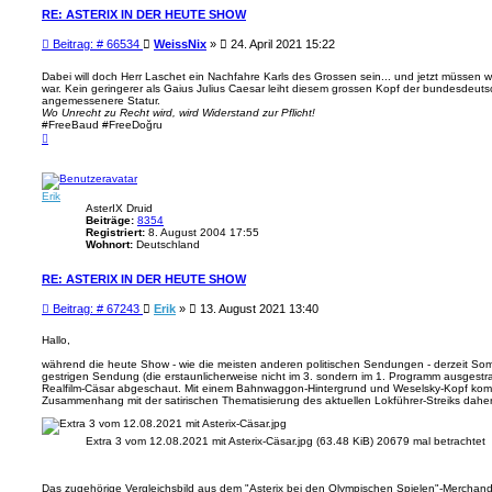
RE: ASTERIX IN DER HEUTE SHOW
B
Beitrag: # 66534
WeissNix
»
24. April 2021 15:22
e
i
Dabei will doch Herr Laschet ein Nachfahre Karls des Grossen sein... und jetzt müssen wi
war. Kein geringerer als Gaius Julius Caesar leiht diesem grossen Kopf der bundesdeutsch
t
angemessenere Statur.
r
Wo Unrecht zu Recht wird, wird Widerstand zur Pflicht!
a
#FreeBaud #FreeDoğru
g
N
a
c
h
o
Erik
b
e
AsterIX Druid
n
Beiträge:
8354
Registriert:
8. August 2004 17:55
Wohnort:
Deutschland
RE: ASTERIX IN DER HEUTE SHOW
B
Beitrag: # 67243
Erik
»
13. August 2021 13:40
e
i
Hallo,
t
während die heute Show - wie die meisten anderen politischen Sendungen - derzeit Som
r
gestrigen Sendung (die erstaunlicherweise nicht im 3. sondern im 1. Programm ausgestrah
a
Realfilm-Cäsar abgeschaut. Mit einem Bahnwaggon-Hintergrund und Weselsky-Kopf kommt 
g
Zusammenhang mit der satirischen Thematisierung des aktuellen Lokführer-Streiks daher
Extra 3 vom 12.08.2021 mit Asterix-Cäsar.jpg (63.48 KiB) 20679 mal betrachtet
Das zugehörige Vergleichsbild aus dem "Asterix bei den Olympischen Spielen"-Merchandis