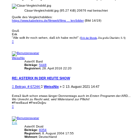
Cäsar-Vergleichsbild.jpg (95.27 KiB) 20676 mal betrachtet
Quelle des Vergleichsbildes:
https://www.kabeleins.de/filmwelt/films ... len/bilder
(Bild 14/19)
Gruß
Erik
"Alle sollt ihr noch sehen, daß ich habe recht!"
(
Erik der Blonde
,
Die große Überfahrt
, S. 5)
N
a
c
h
o
WeissNix
b
e
AsterIX Bard
n
Beiträge:
5448
Registriert:
28. April 2016 22:20
RE: ASTERIX IN DER HEUTE SHOW
B
Beitrag: # 67244
WeissNix
»
13. August 2021 14:47
e
i
Extra3 läuft schon etwas länger Donnerstags auch im
Ersten
Programm der ARD...
Wo Unrecht zu Recht wird, wird Widerstand zur Pflicht!
t
#FreeBaud #FreeDoğru
r
N
a
a
g
c
h
o
Erik
b
e
AsterIX Druid
n
Beiträge:
8354
Registriert:
8. August 2004 17:55
Wohnort:
Deutschland