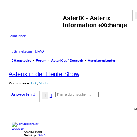
AsterIX - Asterix
Information eXchange
Zum Inhalt
Schnellzugriff
FAQ
Hauptseite
Forum
AsterIX auf Deutsch
Asterixgeplauder
Asterix in der Heute Show
Moderatoren:
Erik
,
Maulaf
Antworten
Suche
Erweiterte Suche
5
WeissNix
AsterIX Bard
Beiträge:
5448