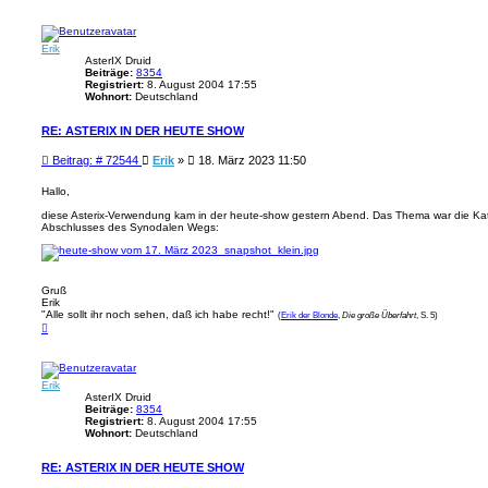
a
c
h
o
Erik
b
e
AsterIX Druid
n
Beiträge:
8354
Registriert:
8. August 2004 17:55
Wohnort:
Deutschland
RE: ASTERIX IN DER HEUTE SHOW
B
Beitrag: # 72544
Erik
»
18. März 2023 11:50
e
i
Hallo,
t
diese Asterix-Verwendung kam in der heute-show gestern Abend. Das Thema war die Kath
r
Abschlusses des Synodalen Wegs:
a
g
Gruß
Erik
"Alle sollt ihr noch sehen, daß ich habe recht!"
(
Erik der Blonde
,
Die große Überfahrt
, S. 5)
N
a
c
h
o
Erik
b
e
AsterIX Druid
n
Beiträge:
8354
Registriert:
8. August 2004 17:55
Wohnort:
Deutschland
RE: ASTERIX IN DER HEUTE SHOW