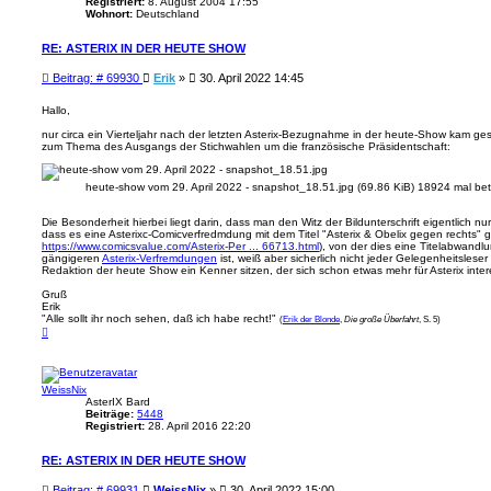
Registriert:
8. August 2004 17:55
Wohnort:
Deutschland
RE: ASTERIX IN DER HEUTE SHOW
B
Beitrag: # 69930
Erik
»
30. April 2022 14:45
e
i
Hallo,
t
nur circa ein Vierteljahr nach der letzten Asterix-Bezugnahme in der heute-Show kam ge
r
zum Thema des Ausgangs der Stichwahlen um die französische Präsidentschaft:
a
g
heute-show vom 29. April 2022 - snapshot_18.51.jpg (69.86 KiB) 18924 mal bet
Die Besonderheit hierbei liegt darin, dass man den Witz der Bildunterschrift eigentlich n
dass es eine Asterixc-Comicverfredmdung mit dem Titel "Asterix & Obelix gegen rechts" gib
https://www.comicsvalue.com/Asterix-Per ... 66713.html
), von der dies eine Titelabwandlu
gängigeren
Asterix-Verfremdungen
ist, weiß aber sicherlich nicht jeder Gelegenheitsles
Redaktion der heute Show ein Kenner sitzen, der sich schon etwas mehr für Asterix intere
Gruß
Erik
"Alle sollt ihr noch sehen, daß ich habe recht!"
(
Erik der Blonde
,
Die große Überfahrt
, S. 5)
N
a
c
h
o
WeissNix
b
e
AsterIX Bard
n
Beiträge:
5448
Registriert:
28. April 2016 22:20
RE: ASTERIX IN DER HEUTE SHOW
B
Beitrag: # 69931
WeissNix
»
30. April 2022 15:00