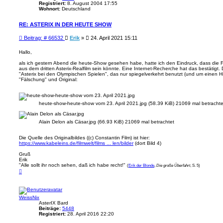
Registriert:
8. August 2004 17:55
Wohnort:
Deutschland
RE: ASTERIX IN DER HEUTE SHOW
B
Beitrag: # 66532
Erik
»
24. April 2021 15:11
e
i
Hallo,
t
als ich gestern Abend die heute-Show gesehen habe, hatte ich den Eindruck, dass die
r
aus dem dritten Asterix-Realfilm sein könnte. Eine Internet-Recherche hat das bestätigt. 
a
"Asterix bei den Olympischen Spielen", das nur spiegelverkehrt benutzt (und um einen H
g
"Fälschung" und Original:
heute-show-heute-show vom 23. April 2021.jpg (58.39 KiB) 21069 mal betrachte
Alain Delon als Cäsar.jpg (66.93 KiB) 21069 mal betrachtet
Die Quelle des Originalbildes ((c) Constantin Film) ist hier:
https://www.kabeleins.de/filmwelt/films ... len/bilder
(dort Bild 4)
Gruß
Erik
"Alle sollt ihr noch sehen, daß ich habe recht!"
(
Erik der Blonde
,
Die große Überfahrt
, S. 5)
N
a
c
h
o
WeissNix
b
e
AsterIX Bard
n
Beiträge:
5448
Registriert:
28. April 2016 22:20