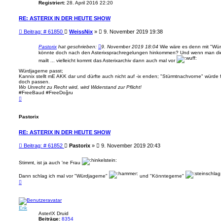
Registriert:
28. April 2016 22:20
RE: ASTERIX IN DER HEUTE SHOW
B
Beitrag: # 61850
WeissNix
»
9. November 2019 19:38
e
i
Pastorix
hat geschrieben:
9. November 2019 18:04
Wie wäre es denn mit "Wür
t
könnte doch nach den Asterixsprachregelungen hinkommen? Und wenn man die
r
mailt ... vielleicht kommt das Asterixarchiv dann auch mal vor
a
Würdjagerne passt;
g
Kannix stellt mE AKK dar und dürfte auch nicht auf -ix enden; "Stürmtnachvorne" würde fü
doch passen.
Wo Unrecht zu Recht wird, wird Widerstand zur Pflicht!
#FreeBaud #FreeDoğru
N
a
c
h
Pastorix
o
b
e
RE: ASTERIX IN DER HEUTE SHOW
n
B
Beitrag: # 61852
Pastorix
»
9. November 2019 20:43
e
i
Stimmt, ist ja auch 'ne Frau
t
r
Dann schlag ich mal vor "Würdjagerne"
und "Könntegerne"
a
N
a
g
c
h
o
Erik
b
e
AsterIX Druid
n
Beiträge:
8354