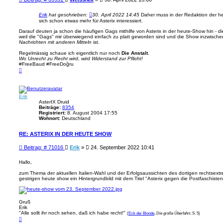
e
i
Erik
hat geschrieben:
30. April 2022 14:45
Daher muss in der Redaktion der he
t
sich schon etwas mehr für Asterix interessiert.
r
Darauf deuten ja schon die häufigen Gags mithilfe von Asterix in der heute-Show hin - d
a
weil die "Gags" mir überwiegend einfach zu platt geworden sind und die Show inzwisch
g
Nachrichten mit anderen Mitteln
ist.
Regelmässig schaue ich eigentlich nur noch
Die Anstalt
.
Wo Unrecht zu Recht wird, wird Widerstand zur Pflicht!
#FreeBaud #FreeDoğru
N
a
c
h
o
Erik
b
e
AsterIX Druid
n
Beiträge:
8354
Registriert:
8. August 2004 17:55
Wohnort:
Deutschland
RE: ASTERIX IN DER HEUTE SHOW
B
Beitrag: # 71016
Erik
»
24. September 2022 10:41
e
i
Hallo,
t
zum Thema der aktuellen Italien-Wahl und der Erfolgsaussichten des dortigen rechtsext
r
gestrigen heute show ein Hintergrundbild mit dem Titel "Asterix gegen die Postfaschisten
a
g
Gruß
Erik
"Alle sollt ihr noch sehen, daß ich habe recht!"
(
Erik der Blonde
,
Die große Überfahrt
, S. 5)
N