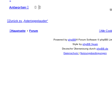
a
c
Antworten
h
5
o
b
e
n
Zurück zu „Asterixgeplauder“
Hauptseite
Forum
Alle Coo
Powered by
phpBB
® Forum Software © phpBB Lim
Style by
phpBB Spain
Deutsche Übersetzung durch
phpBB.de
Datenschutz
|
Nutzungsbedingungen