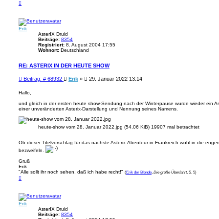
N
a
a
g
c
h
o
Erik
b
e
AsterIX Druid
n
Beiträge:
8354
Registriert:
8. August 2004 17:55
Wohnort:
Deutschland
RE: ASTERIX IN DER HEUTE SHOW
B
Beitrag: # 68932
Erik
»
29. Januar 2022 13:14
e
i
Hallo,
t
und gleich in der ersten heute show-Sendung nach der Winterpause wurde wieder ein Ast
r
einer unveränderten Asterix-Darstellung und Nennung seines Namens.
a
g
heute-show vom 28. Januar 2022.jpg (54.06 KiB) 19907 mal betrachtet
Ob dieser Titelvorschlag für das nächste Asterix-Abenteur in Frankreich wohl in die en
bezweifeln.
Gruß
Erik
"Alle sollt ihr noch sehen, daß ich habe recht!"
(
Erik der Blonde
,
Die große Überfahrt
, S. 5)
N
a
c
h
o
Erik
b
e
AsterIX Druid
n
Beiträge:
8354