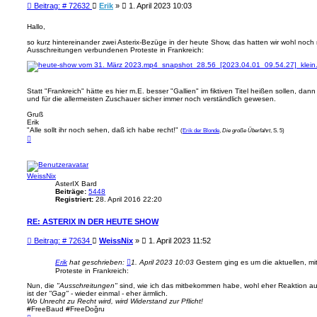
B
Beitrag: # 72632
Erik
»
1. April 2023 10:03
e
i
Hallo,
t
so kurz hintereinander zwei Asterix-Bezüge in der heute Show, das hatten wir wohl noch n
r
Ausschreitungen verbundenen Proteste in Frankreich:
a
g
Statt "Frankreich" hätte es hier m.E. besser "Gallien" im fiktiven Titel heißen sollen, da
und für die allermeisten Zuschauer sicher immer noch verständlich gewesen.
Gruß
Erik
"Alle sollt ihr noch sehen, daß ich habe recht!"
(
Erik der Blonde
,
Die große Überfahrt
, S. 5)
N
a
c
h
o
WeissNix
b
e
AsterIX Bard
n
Beiträge:
5448
Registriert:
28. April 2016 22:20
RE: ASTERIX IN DER HEUTE SHOW
B
Beitrag: # 72634
WeissNix
»
1. April 2023 11:52
e
i
Erik
hat geschrieben:
1. April 2023 10:03
Gestern ging es um die aktuellen, m
t
Proteste in Frankreich:
r
Nun, die
"Ausschreitungen"
sind, wie ich das mitbekommen habe, wohl eher Reaktion auf 
a
ist der
"Gag"
- wieder einmal - eher ärmlich.
g
Wo Unrecht zu Recht wird, wird Widerstand zur Pflicht!
#FreeBaud #FreeDoğru
N