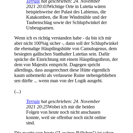
Terraix
hat geschrieben:
24. November
2021 20:03
Wichtige Orte in Lutetia wären
beispielsweise der Palast des Labienus, die
Katakomben, die Rote Windmühle und der
Taubenschlag sowie der Schlupfwinkel der
Unbeugsamen.
Wenn ich es richtig verstanden habe - da bin ich mir
aber nicht 100%ig sicher -, dann soll der Schlupfwinkel
die ehemalige Häuptlingshütte von Camulogenus, dem
besiegten gallischen Statthalter Lutetias sein. Dafür
spräche die Einrichtung mit einem Häuptlingsthron, der
dem von Majestix entspricht. Dagegen spricht
allerdings, dass ausgerechnet diese Hütte eigentlich
kaum unbemerkt als verlassene Ruine stehengeblieben
sen dürfte ... wenn man von der Logik ausgeht.
(...)
Terraix
hat geschrieben:
24. November
2021 20:25
Wobei ich mir die beiden
Folgen von heute noch nicht anschauen
konnte, weil sie offenbar noch nicht online
sind.
Die zweite von heute ("Lawines Bällchen") ist schon