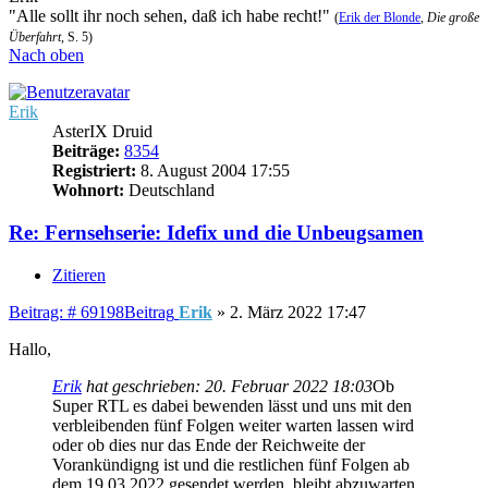
"Alle sollt ihr noch sehen, daß ich habe recht!"
(
Erik der Blonde
,
Die große
Überfahrt
, S. 5)
Nach oben
Erik
AsterIX Druid
Beiträge:
8354
Registriert:
8. August 2004 17:55
Wohnort:
Deutschland
Re: Fernsehserie: Idefix und die Unbeugsamen
Zitieren
Beitrag: # 69198
Beitrag
Erik
»
2. März 2022 17:47
Hallo,
Erik
hat geschrieben:
20. Februar 2022 18:03
Ob
Super RTL es dabei bewenden lässt und uns mit den
verbleibenden fünf Folgen weiter warten lassen wird
oder ob dies nur das Ende der Reichweite der
Vorankündigng ist und die restlichen fünf Folgen ab
dem 19.03.2022 gesendet werden, bleibt abzuwarten.