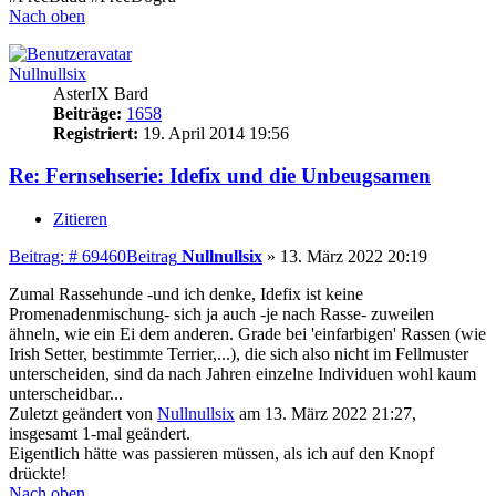
Nach oben
Nullnullsix
AsterIX Bard
Beiträge:
1658
Registriert:
19. April 2014 19:56
Re: Fernsehserie: Idefix und die Unbeugsamen
Zitieren
Beitrag: # 69460
Beitrag
Nullnullsix
»
13. März 2022 20:19
Zumal Rassehunde -und ich denke, Idefix ist keine
Promenadenmischung- sich ja auch -je nach Rasse- zuweilen
ähneln, wie ein Ei dem anderen. Grade bei 'einfarbigen' Rassen (wie
Irish Setter, bestimmte Terrier,...), die sich also nicht im Fellmuster
unterscheiden, sind da nach Jahren einzelne Individuen wohl kaum
unterscheidbar...
Zuletzt geändert von
Nullnullsix
am 13. März 2022 21:27,
insgesamt 1-mal geändert.
Eigentlich hätte was passieren müssen, als ich auf den Knopf
drückte!
Nach oben