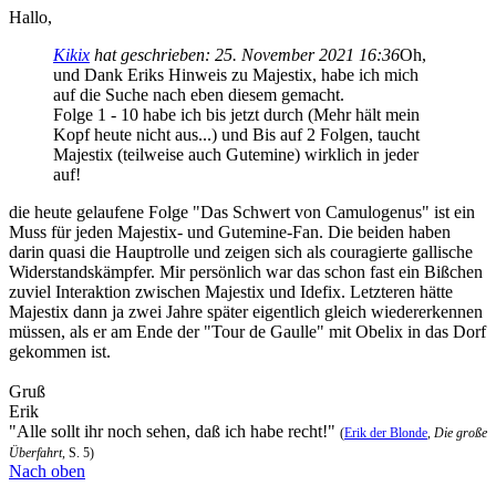
Hallo,
Kikix
hat geschrieben:
25. November 2021 16:36
Oh,
und Dank Eriks Hinweis zu Majestix, habe ich mich
auf die Suche nach eben diesem gemacht.
Folge 1 - 10 habe ich bis jetzt durch (Mehr hält mein
Kopf heute nicht aus...) und Bis auf 2 Folgen, taucht
Majestix (teilweise auch Gutemine) wirklich in jeder
auf!
die heute gelaufene Folge "Das Schwert von Camulogenus" ist ein
Muss für jeden Majestix- und Gutemine-Fan. Die beiden haben
darin quasi die Hauptrolle und zeigen sich als couragierte gallische
Widerstandskämpfer. Mir persönlich war das schon fast ein Bißchen
zuviel Interaktion zwischen Majestix und Idefix. Letzteren hätte
Majestix dann ja zwei Jahre später eigentlich gleich wiedererkennen
müssen, als er am Ende der "Tour de Gaulle" mit Obelix in das Dorf
gekommen ist.
Gruß
Erik
"Alle sollt ihr noch sehen, daß ich habe recht!"
(
Erik der Blonde
,
Die große
Überfahrt
, S. 5)
Nach oben