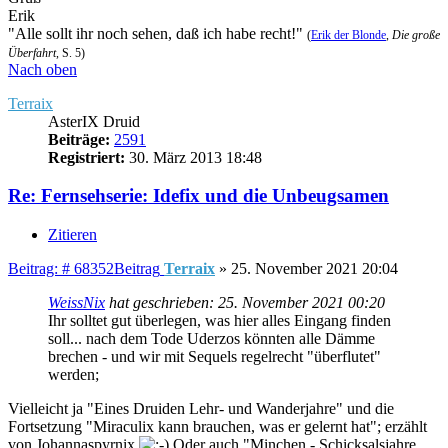
Erik
"Alle sollt ihr noch sehen, daß ich habe recht!"
(
Erik der Blonde
,
Die große
Überfahrt
, S. 5)
Nach oben
Terraix
AsterIX Druid
Beiträge:
2591
Registriert:
30. März 2013 18:48
Re: Fernsehserie: Idefix und die Unbeugsamen
Zitieren
Beitrag: # 68352
Beitrag
Terraix
»
25. November 2021 20:04
WeissNix
hat geschrieben:
25. November 2021 00:20
Ihr solltet gut überlegen, was hier alles Eingang finden
soll... nach dem Tode Uderzos könnten alle Dämme
brechen - und wir mit Sequels regelrecht "überflutet"
werden;
Vielleicht ja "Eines Druiden Lehr- und Wanderjahre" und die
Fortsetzung "Miraculix kann brauchen, was er gelernt hat"; erzählt
von Johannaspyrnix
Oder auch "Minchen - Schicksalsjahre