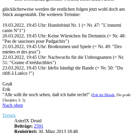
glücklicherweise werden die restlichen folgen jetzt wohl doch am
Stück ausgestrahlt. Die weiteren Termine:
19.03.2022, 19:45 Uhr: Hundsfeind Nr. 1 (= Nr. 47: "L’ennemi
canin N°1")
20.03.2022, 19:45 Uhr: Keine Würstchen für Dertutnix (= Nr. 48:
"Pas de saucisses pour Padgachix")
21.03.2022, 19:45 Uhr: Brotkrumen und Spiele (= Nr. 49: "Des
miettes et des jeux")
22.03.2022, 19:45 Uhr: Nachwuchs für die Unbeugsamen (= Nr.
51: "Graine d’irréductibles")
23.03.2022, 19:45 Uhr: Idefix bändigt die Bande (= Nr. 50: "Du
rififi à Lutèce !")
Gruß
Erik
"Alle sollt ihr noch sehen, daß ich habe recht!"
(
Erik der Blonde
,
Die große
Überfahrt
, S. 5)
Nach oben
Terraix
AsterIX Druid
Beiträge:
2591
Registriert:
30. März 2013 18:48