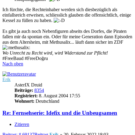
Ich fürchte, die Rechteinhaber werden sich diesbezüglich als
einfallsreich erweisen, schliesslich glauben die offensichtlich, einige
Kessel zu füllen zu haben.
Es gibt ja auch noch Nebenfiguren abseits des Dorfes, die Piraten
fallen mir da spontan ein. Oder für meine Generation dann Episoden
aus dem Altersheim, mit Methusalix... läuft dann sicher im ZDF
Wo Unrecht zu Recht wird, wird Widerstand zur Pflicht!
#FreeBaud #FreeDoğru
Nach oben
Erik
AsterIX Druid
Beiträge:
8354
Registriert:
8. August 2004 17:55
Wohnort:
Deutschland
Re: Fernsehserie: Idefix und die Unbeugsamen
Zitieren
Beitrag: # 69137
Beitrag
Erik
»
20. Februar 2022 18:03