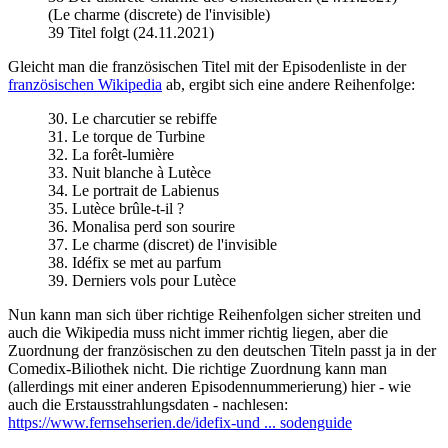
(Le charme (discrete) de l'invisible)
39 Titel folgt (24.11.2021)
Gleicht man die französischen Titel mit der Episodenliste in der
französischen Wikipedia
ab, ergibt sich eine andere Reihenfolge:
30. Le charcutier se rebiffe
31. Le torque de Turbine
32. La forêt-lumière
33. Nuit blanche à Lutèce
34. Le portrait de Labienus
35. Lutèce brûle-t-il ?
36. Monalisa perd son sourire
37. Le charme (discret) de l'invisible
38. Idéfix se met au parfum
39. Derniers vols pour Lutèce
Nun kann man sich über richtige Reihenfolgen sicher streiten und
auch die Wikipedia muss nicht immer richtig liegen, aber die
Zuordnung der französischen zu den deutschen Titeln passt ja in der
Comedix-Biliothek nicht. Die richtige Zuordnung kann man
(allerdings mit einer anderen Episodennummerierung) hier - wie
auch die Erstausstrahlungsdaten - nachlesen:
https://www.fernsehserien.de/idefix-und ... sodenguide