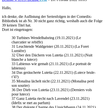
Hallo,
ich denke, die Auflistung der Serienfolgen in der Comedix-
Bibliothek ist ab Nr. 30 nicht ganz richtig, weshalb auch die Folge
39 keinen Titel hat.
Dort ist eingetragen:
30 Turbines Wendelhalsring (19.11.2021) (Le
charcutier se rebiffe)
31 Leuchtende Waldgeister (20.11.2021) (La Foret
Lumiére)
32 Über den Dächern von Lutetia (21.11.2021) (Nuit
blanche a lutece)
33 Labienus wie gemalt (21.11.2021) (Le portrait de
labienus)
34 Das geräucherte Lutetia (22.11.2021) (Lutece brule-
t’il?)
35 Monalisa lächelt nicht (22.11.2021) (Monalisa perd
son sourire)
36 Der Dieb von Lutetia (23.11.2021) (Derniers vols
pour lutece)
37 Ganz Lutetia riecht nach Lavendel (23.11.2021)
(Idefix se met au parfum)
38 Der diskrete Charme des Unsichtbaren (24.11.2021)