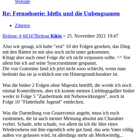
Website
Re: Fernsehserie: Idefix und die Unbeugsamen
Zitieren
Beitrag: # 68347
Beitrag
Kikix
»
25. November 2021 19:47
Also wie gesagt, ich habe "erst" 10 der Folgen gesehen, das Ding
mit den Bärten ist mir also noch nicht unter gekommen.
Klingt aber nach einer Folge die ich nicht verpassen sollte. ^^ Vor
allem bin ich auf seine Syncronstimme gespannt.
Die von Gutemine fand ich jetzt nicht sooo schlecht, wenn man
bedenkt das sie ja wirklich nur ein Hintergrundcharakter ist.
Was die bisher 2 Folgen ohne Majestix betrifft, die werde ich noch
einmal Kontrollieren, aber ich konnte meinen Lieblingsgallier bisher
weder in Folge 5 "Zaubertrank mit Nebenwirkungen", noch in
Folge 10 "Flatterhafte Jugend" entdecken.
Was die Darstellung von Grautvornix angeht, muss ich euch
zustimmen, die ist auch meiner Meinung absolut am Charakter
vorbei. Schade, sehr schade, vor allem da ich die Idee eines
Wiedersehens mit ihm eigentlich sehr gut fand. das sein Vater völlig
außen vor gelassen wird, ist allerdings mehr als Merkwürdig...