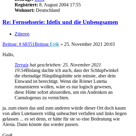
Registriert:
8. August 2004 17:55
Wohnort:
Deutschland
Re: Fernsehserie: Idefix und die Unbeugsamen
Zitieren
Beitrag: # 68351
Beitrag
Erik
»
25. November 2021 20:03
Hallo,
Terraix
hat geschrieben:
25. November 2021
19:54
Bislang dachte ich auch, dass der Schlupfwinkel
die ehemalige Häuptlingshütte sein müsste, aber dein
Einwand ist berechtigt. Wenn die Römer Lutetia
romanisieren wollen, wäre es nur logisch gewesen,
diese Hütte sofort abzureißen, um ein Andenken an
Camulogenus zu vernichten.
ja, zum einen das und zum anderen würde dieser Ort doch kaum
von allen Lutetianern völlig unbeachtet verfallen und links liegen
gelassen ... es sei denn, er hätte für sie so eine Bedeutung wie
Alesia. Dann könnte das wieder passen.
Gruß