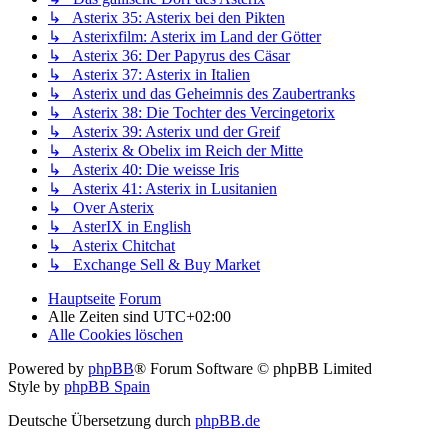
↳ Asterix 35: Asterix bei den Pikten
↳ Asterixfilm: Asterix im Land der Götter
↳ Asterix 36: Der Papyrus des Cäsar
↳ Asterix 37: Asterix in Italien
↳ Asterix und das Geheimnis des Zaubertranks
↳ Asterix 38: Die Tochter des Vercingetorix
↳ Asterix 39: Asterix und der Greif
↳ Asterix & Obelix im Reich der Mitte
↳ Asterix 40: Die weisse Iris
↳ Asterix 41: Asterix in Lusitanien
↳ Over Asterix
↳ AsterIX in English
↳ Asterix Chitchat
↳ Exchange Sell & Buy Market
Hauptseite
Forum
Alle Zeiten sind
UTC+02:00
Alle Cookies löschen
Powered by
phpBB
® Forum Software © phpBB Limited
Style by
phpBB Spain
Deutsche Übersetzung durch
phpBB.de