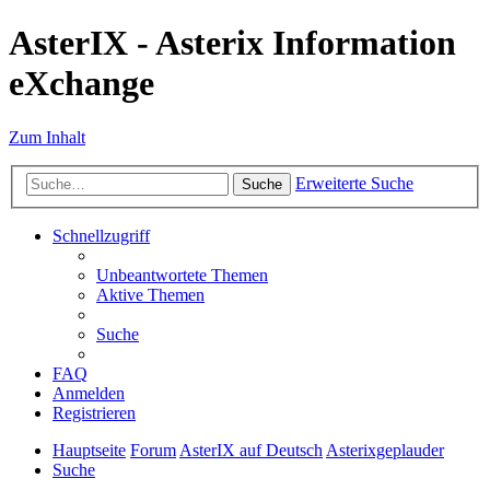
AsterIX - Asterix Information
eXchange
Zum Inhalt
Erweiterte Suche
Suche
Schnellzugriff
Unbeantwortete Themen
Aktive Themen
Suche
FAQ
Anmelden
Registrieren
Hauptseite
Forum
AsterIX auf Deutsch
Asterixgeplauder
Suche