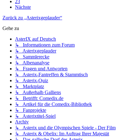
23
Nächste
Zurück zu „Asterixgeplauder“
Gehe zu
AsterIX auf Deutsch
↳ Informationen zum Forum
↳ Asterixgeplauder
↳ Sammlerecke
↳ Albenanalyse
↳ Fragen und Antworten
↳ Asterix-Fantreffen & Stammtisch
↳ Asterix-Quiz
↳ Marktplatz
↳ Außerhalb Galliens
↳ Betrifft: Comedix.de
↳ Artikel für die Comedix-Bibliothek
↳ Fanprojekte
↳ Asterixtitel-Spiel
Archiv
↳ Asterix und die Olympischen Spiele - Der Film
↳ Asterix & Obelix: Im Auftrag Ihrer Majestät
↳ Das gallische Dorf des Asterix