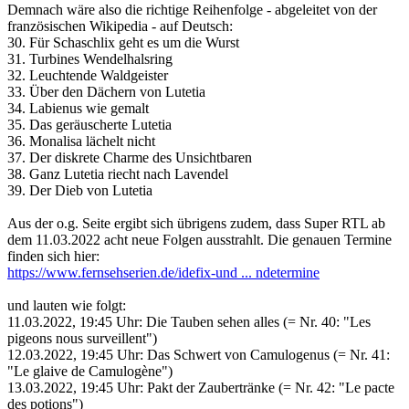
Demnach wäre also die richtige Reihenfolge - abgeleitet von der
französischen Wikipedia - auf Deutsch:
30. Für Schaschlix geht es um die Wurst
31. Turbines Wendelhalsring
32. Leuchtende Waldgeister
33. Über den Dächern von Lutetia
34. Labienus wie gemalt
35. Das geräuscherte Lutetia
36. Monalisa lächelt nicht
37. Der diskrete Charme des Unsichtbaren
38. Ganz Lutetia riecht nach Lavendel
39. Der Dieb von Lutetia
Aus der o.g. Seite ergibt sich übrigens zudem, dass Super RTL ab
dem 11.03.2022 acht neue Folgen ausstrahlt. Die genauen Termine
finden sich hier:
https://www.fernsehserien.de/idefix-und ... ndetermine
und lauten wie folgt:
11.03.2022, 19:45 Uhr: Die Tauben sehen alles (= Nr. 40: "Les
pigeons nous surveillent")
12.03.2022, 19:45 Uhr: Das Schwert von Camulogenus (= Nr. 41:
"Le glaive de Camulogène")
13.03.2022, 19:45 Uhr: Pakt der Zaubertränke (= Nr. 42: "Le pacte
des potions")