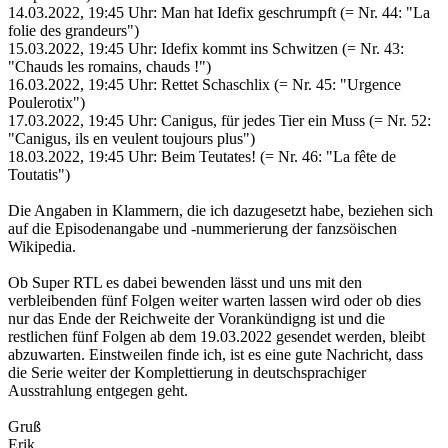
14.03.2022, 19:45 Uhr: Man hat Idefix geschrumpft (= Nr. 44: "La
folie des grandeurs")
15.03.2022, 19:45 Uhr: Idefix kommt ins Schwitzen (= Nr. 43:
"Chauds les romains, chauds !")
16.03.2022, 19:45 Uhr: Rettet Schaschlix (= Nr. 45: "Urgence
Poulerotix")
17.03.2022, 19:45 Uhr: Canigus, für jedes Tier ein Muss (= Nr. 52:
"Canigus, ils en veulent toujours plus")
18.03.2022, 19:45 Uhr: Beim Teutates! (= Nr. 46: "La fête de
Toutatis")
Die Angaben in Klammern, die ich dazugesetzt habe, beziehen sich
auf die Episodenangabe und -nummerierung der fanzsöischen
Wikipedia.
Ob Super RTL es dabei bewenden lässt und uns mit den
verbleibenden fünf Folgen weiter warten lassen wird oder ob dies
nur das Ende der Reichweite der Vorankündigng ist und die
restlichen fünf Folgen ab dem 19.03.2022 gesendet werden, bleibt
abzuwarten. Einstweilen finde ich, ist es eine gute Nachricht, dass
die Serie weiter der Komplettierung in deutschsprachiger
Ausstrahlung entgegen geht.
Gruß
Erik