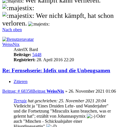
Wer kämpft kann verlieren.
Wer nicht kämpft, hat schon
verloren.
Nach oben
WeissNix
AsterIX Bard
Beiträge:
5448
Registriert:
28. April 2016 22:20
Re: Fernsehserie: Idefix und die Unbeugsamen
Zitieren
Beitrag: # 68358
Beitrag
WeissNix
»
26. November 2021 01:06
Terraix
hat geschrieben:
25. November 2021 20:04
Vielleicht ja "Eines Druiden Lehr- und Wanderjahre"
und die Fortsetzung "Miraculix kann brauchen, was er
gelernt hat"; erzählt von Johannaspyrnix
Oder
auch "Minchen - Schicksalsjahre einer
Häuptlingsgattin"