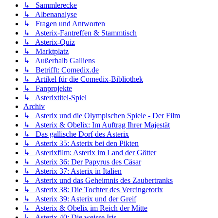
↳ Sammlerecke
↳ Albenanalyse
↳ Fragen und Antworten
↳ Asterix-Fantreffen & Stammtisch
↳ Asterix-Quiz
↳ Marktplatz
↳ Außerhalb Galliens
↳ Betrifft: Comedix.de
↳ Artikel für die Comedix-Bibliothek
↳ Fanprojekte
↳ Asterixtitel-Spiel
Archiv
↳ Asterix und die Olympischen Spiele - Der Film
↳ Asterix & Obelix: Im Auftrag Ihrer Majestät
↳ Das gallische Dorf des Asterix
↳ Asterix 35: Asterix bei den Pikten
↳ Asterixfilm: Asterix im Land der Götter
↳ Asterix 36: Der Papyrus des Cäsar
↳ Asterix 37: Asterix in Italien
↳ Asterix und das Geheimnis des Zaubertranks
↳ Asterix 38: Die Tochter des Vercingetorix
↳ Asterix 39: Asterix und der Greif
↳ Asterix & Obelix im Reich der Mitte
↳ Asterix 40: Die weisse Iris