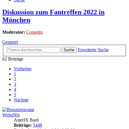
Diskussion zum Fantreffen 2022 in
München
Moderator:
Comedix
Gesperrt
Erweiterte Suche
Suche
62 Beiträge
Vorherige
1
2
3
4
5
Nächste
WeissNix
AsterIX Bard
Beiträge:
5448