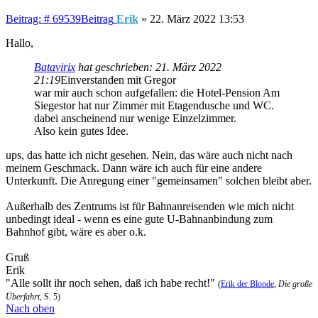
Beitrag: # 69539
Beitrag
Erik
»
22. März 2022 13:53
Hallo,
Batavirix
hat geschrieben:
21. März 2022
21:19
Einverstanden mit Gregor
war mir auch schon aufgefallen: die Hotel-Pension Am
Siegestor hat nur Zimmer mit Etagendusche und WC.
dabei anscheinend nur wenige Einzelzimmer.
Also kein gutes Idee.
ups, das hatte ich nicht gesehen. Nein, das wäre auch nicht nach
meinem Geschmack. Dann wäre ich auch für eine andere
Unterkunft. Die Anregung einer "gemeinsamen" solchen bleibt aber.
Außerhalb des Zentrums ist für Bahnanreisenden wie mich nicht
unbedingt ideal - wenn es eine gute U-Bahnanbindung zum
Bahnhof gibt, wäre es aber o.k.
Gruß
Erik
"Alle sollt ihr noch sehen, daß ich habe recht!"
(
Erik der Blonde
,
Die große
Überfahrt
, S. 5)
Nach oben