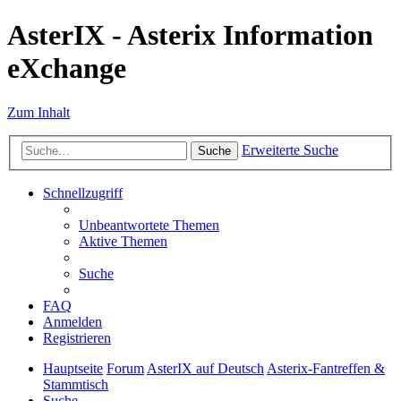
AsterIX - Asterix Information
eXchange
Zum Inhalt
Erweiterte Suche
Suche
Schnellzugriff
Unbeantwortete Themen
Aktive Themen
Suche
FAQ
Anmelden
Registrieren
Hauptseite
Forum
AsterIX auf Deutsch
Asterix-Fantreffen &
Stammtisch
Suche