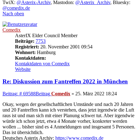
TwiX:
@Asterix-Archiv
, Mastodon:
@Asterix_Archiv
, Bluesky:
@comedix.de
Nach oben
Comedix
AsterIX Elder Council Member
Beiträge:
7753
Registriert:
20. November 2001 09:54
Wohnort:
Hamburg
Kontaktdaten:
Kontaktdaten von Comedix
Website
Re: Diskussion zum Fantreffen 2022 in München
Beitrag: # 69588
Beitrag
Comedix
»
25. März 2022 18:24
Okay, wegen der gesellschaftlichen Umstände und nach 20 Jahren
und 20 Fantreffen kann ich verstehen, dass jetzt irgendwie die Luft
raus ist und man sich mit einer Planung schwer tut. Aber irgendwie
würde ich schon jetzt, etwa 4 Monate vorher, konkreter werden
wollen ... bisher sind es 4 Anmeldungen und insgesamt 5 Personen.
Das ist übersichtlich.
Deutsches Asterix Archiv:
https://www.comedix.de