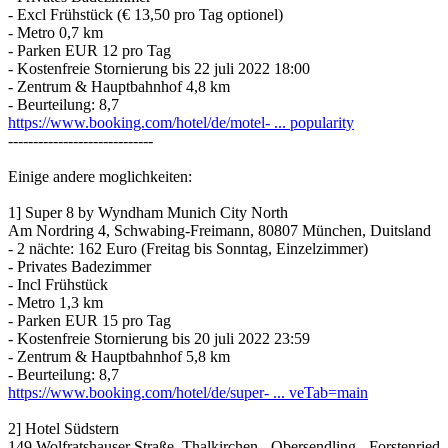
- Excl Frühstück (€ 13,50 pro Tag optionel)
- Metro 0,7 km
- Parken EUR 12 pro Tag
- Kostenfreie Stornierung bis 22 juli 2022 18:00
- Zentrum & Hauptbahnhof 4,8 km
- Beurteilung: 8,7
https://www.booking.com/hotel/de/motel- ... popularity
-----------------------------
Einige andere moglichkeiten:
1] Super 8 by Wyndham Munich City North
Am Nordring 4, Schwabing-Freimann, 80807 München, Duitsland
- 2 nächte: 162 Euro (Freitag bis Sonntag, Einzelzimmer)
- Privates Badezimmer
- Incl Frühstück
- Metro 1,3 km
- Parken EUR 15 pro Tag
- Kostenfreie Stornierung bis 20 juli 2022 23:59
- Zentrum & Hauptbahnhof 5,8 km
- Beurteilung: 8,7
https://www.booking.com/hotel/de/super- ... veTab=main
2] Hotel Südstern
149 Wolfratshauser Straße, Thalkirchen - Obersendling - Forstenried