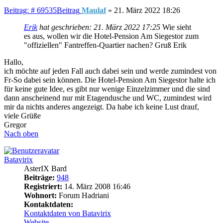
Beitrag: # 69535
Beitrag
Maulaf
»
21. März 2022 18:26
Erik
hat geschrieben:
21. März 2022 17:25
Wie sieht
es aus, wollen wir die Hotel-Pension Am Siegestor zum
"offiziellen" Fantreffen-Quartier nachen? Gruß Erik
Hallo,
ich möchte auf jeden Fall auch dabei sein und werde zumindest von
Fr-So dabei sein können. Die Hotel-Pension Am Siegestor halte ich
für keine gute Idee, es gibt nur wenige Einzelzimmer und die sind
dann anscheinend nur mit Etagendusche und WC, zumindest wird
mir da nichts anderes angezeigt. Da habe ich keine Lust drauf,
viele Grüße
Gregor
Nach oben
Batavirix
AsterIX Bard
Beiträge:
948
Registriert:
14. März 2008 16:46
Wohnort:
Forum Hadriani
Kontaktdaten:
Kontaktdaten von Batavirix
Website