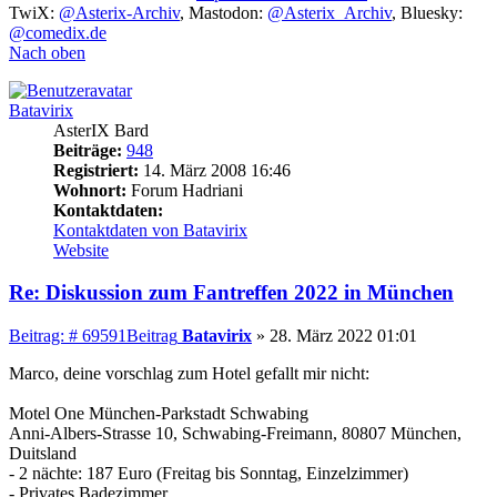
TwiX:
@Asterix-Archiv
, Mastodon:
@Asterix_Archiv
, Bluesky:
@comedix.de
Nach oben
Batavirix
AsterIX Bard
Beiträge:
948
Registriert:
14. März 2008 16:46
Wohnort:
Forum Hadriani
Kontaktdaten:
Kontaktdaten von Batavirix
Website
Re: Diskussion zum Fantreffen 2022 in München
Beitrag: # 69591
Beitrag
Batavirix
»
28. März 2022 01:01
Marco, deine vorschlag zum Hotel gefallt mir nicht:
Motel One München-Parkstadt Schwabing
Anni-Albers-Strasse 10, Schwabing-Freimann, 80807 München,
Duitsland
- 2 nächte: 187 Euro (Freitag bis Sonntag, Einzelzimmer)
- Privates Badezimmer