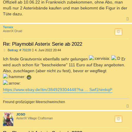
Offiziell ab 10.06.22 in Frankreich zubekommen, ohne Abo, man
muß nur 2 Asterixbände kaufen und man bekommt die Figur in der
Tüte dazu.
c
Terraix
AsterIX Druid
Re: Playmobil Asterix Serie ab 2022
B
Beitrag: # 70228
4. Juni 2022 20:44
e
i
Ich finde Grautvornix ebenfalls sehr gelungen
Er
t
wird auch schon für "bescheidene" 111 Euro auf Ebay angeboten.
r
a
Also, zuschlagen (aber nicht zu fest), bevor er wegfliegt
g
https://www.ebay.de/itm/384929304448?ha ... Swf1himkqP
Freund großzügiger Meerschweinchen
c
JOSO
AsterIX Village Craftsman