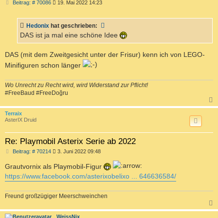
B
Beitrag: # 70086
19. Mai 2022 14:23
e
i
t
Hedonix
hat geschrieben:
r
a
DAS ist ja mal eine schöne Idee
g
DAS (mit dem Zweitgesicht unter der Frisur) kenn ich von LEGO-
Minifiguren schon länger
Wo Unrecht zu Recht wird, wird Widerstand zur Pflicht!
#FreeBaud #FreeDoğru
c
Terraix
AsterIX Druid
Re: Playmobil Asterix Serie ab 2022
B
Beitrag: # 70214
3. Juni 2022 09:48
e
i
Grautvornix als Playmobil-Figur
t
https://www.facebook.com/asterixobelixo ... 646636584/
r
a
g
Freund großzügiger Meerschweinchen
c
WeissNix