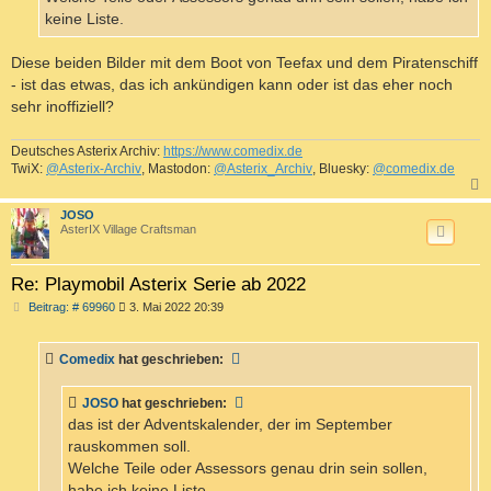
keine Liste.
Diese beiden Bilder mit dem Boot von Teefax und dem Piratenschiff
- ist das etwas, das ich ankündigen kann oder ist das eher noch
sehr inoffiziell?
Deutsches Asterix Archiv:
https://www.comedix.de
TwiX:
@Asterix-Archiv
, Mastodon:
@Asterix_Archiv
, Bluesky:
@comedix.de
c
JOSO
AsterIX Village Craftsman
Re: Playmobil Asterix Serie ab 2022
B
Beitrag: # 69960
3. Mai 2022 20:39
e
i
t
Comedix
hat geschrieben:
r
a
g
JOSO
hat geschrieben:
das ist der Adventskalender, der im September
rauskommen soll.
Welche Teile oder Assessors genau drin sein sollen,
habe ich keine Liste.