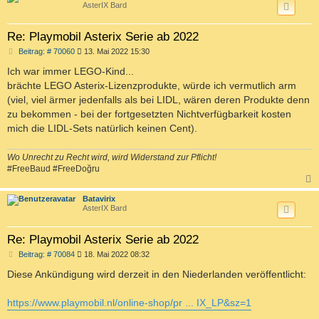
AsterIX Bard
Re: Playmobil Asterix Serie ab 2022
B
Beitrag: # 70060
13. Mai 2022 15:30
e
i
Ich war immer LEGO-Kind...
t
brächte LEGO Asterix-Lizenzprodukte, würde ich vermutlich arm
r
a
(viel, viel ärmer jedenfalls als bei LIDL, wären deren Produkte denn
g
zu bekommen - bei der fortgesetzten Nichtverfügbarkeit kosten
mich die LIDL-Sets natürlich keinen Cent).
Wo Unrecht zu Recht wird, wird Widerstand zur Pflicht!
#FreeBaud #FreeDoğru
c
Batavirix
AsterIX Bard
Re: Playmobil Asterix Serie ab 2022
B
Beitrag: # 70084
18. Mai 2022 08:32
e
i
Diese Ankündigung wird derzeit in den Niederlanden veröffentlicht:
t
r
a
https://www.playmobil.nl/online-shop/pr ... IX_LP&sz=1
g