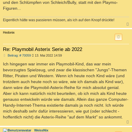
und den Schlümpfen von Schleich/Bully, statt mit den Playmo-
Figuren...
Eigentlich hätte was passieren müssen, als ich auf den Knopf drückte!
c
Hedonix
Re: Playmobil Asterix Serie ab 2022
B
Beitrag: # 70059
13. Mai 2022 14:59
e
i
Ich hingegen war immer ein Playmobil-Kind, das war mein
t
bevorzugtes Spielzeug, und zwar die klassischen "Jungs"-Themen
r
a
Ritter, Piraten und Western. Wenn ich heute noch Kind wäre (und
g
trotzdem auch heute noch so wäre, wie ich damals als Kind war),
dann wäre die Playmobil-Asterix-Reihe für mich absolut genial.
Aber ich kann natürlich nicht beurteilen, ob ich mich als Kind heute
genauso entwickeln würde wie damals. Allein das ganze Computer-
Handy-Internet-Thema existierte damals ja noch nicht. Ich würde
mich deshalb sehr dafür interessieren, wie gut (oder schlecht -
hoffentlich nicht) die Asterix-Reihe "auf dem Markt" so ankommt.
c
WeissNix