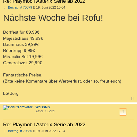
Re: Playmobil Asterix Serie ab 2022
B
Beitrag: # 70379
19. Juni 2022 15:04
e
Nächste Woche bei Rofu!
i
t
r
a
g
Dorffest für 89,99€
Majestixhaus 49;99€
Baumhaus 39,99€
Röertrupp 9,99€
Miraculix Set 19;99€
Generalszelt 29,99€
Fantastische Preise.
(Bitte keine Komentare über Wertverlust, oder so, freut euch)
LG Jörg
c
WeissNix
AsterIX Bard
Re: Playmobil Asterix Serie ab 2022
B
Beitrag: # 70380
19. Juni 2022 17:24
e