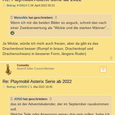
B
Beitrag: # 69914
28. April 2022 00:23
e
i
t
WeissNix
hat geschrieben:
r
a
Wenn ich mir die beiden Bilder so anguck, schreit das nach
g
einer Zweitverwertung als "Wickie und die starken Männer"...
Ja Wickie, würde ich mich auch freuen, aber da gibt es das
Drachenboot besser (Rumpf in braun, Drachenkopf und
Drachenschwanz in besserer Form, längere Ruder)
c
Comedix
AsterIX Elder Council Member
Re: Playmobil Asterix Serie ab 2022
B
Beitrag: # 69939
1. Mai 2022 18:45
e
i
t
JOSO
hat geschrieben:
r
a
das ist der Adventskalender, der im September rauskommen
g
soll.
Welche Teile oder Assessors genau drin sein sollen, habe ich