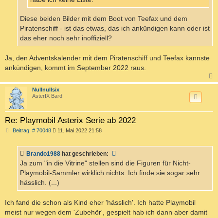
Diese beiden Bilder mit dem Boot von Teefax und dem
Piratenschiff - ist das etwas, das ich ankündigen kann oder ist
das eher noch sehr inoffiziell?
Ja, den Adventskalender mit dem Piratenschiff und Teefax kannste
ankündigen, kommt im September 2022 raus.
c
Nullnullsix
AsterIX Bard
Re: Playmobil Asterix Serie ab 2022
B
Beitrag: # 70048
11. Mai 2022 21:58
e
i
t
Brando1988
hat geschrieben:
r
a
Ja zum "in die Vitrine" stellen sind die Figuren für Nicht-
g
Playmobil-Sammler wirklich nichts. Ich finde sie sogar sehr
hässlich. (...)
Ich fand die schon als Kind eher 'hässlich'. Ich hatte Playmobil
meist nur wegen dem 'Zubehör', gespielt hab ich dann aber damit