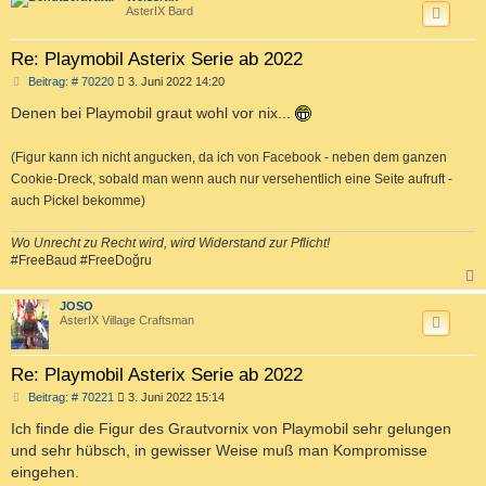
AsterIX Bard
Re: Playmobil Asterix Serie ab 2022
B
Beitrag: # 70220
3. Juni 2022 14:20
e
i
Denen bei Playmobil graut wohl vor nix...
t
r
a
(Figur kann ich nicht angucken, da ich von Facebook - neben dem ganzen
g
Cookie-Dreck, sobald man wenn auch nur versehentlich eine Seite aufruft -
auch Pickel bekomme)
Wo Unrecht zu Recht wird, wird Widerstand zur Pflicht!
#FreeBaud #FreeDoğru
c
JOSO
AsterIX Village Craftsman
Re: Playmobil Asterix Serie ab 2022
B
Beitrag: # 70221
3. Juni 2022 15:14
e
i
Ich finde die Figur des Grautvornix von Playmobil sehr gelungen
t
und sehr hübsch, in gewisser Weise muß man Kompromisse
r
a
eingehen.
g