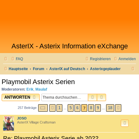
AsterIX - Asterix Information eXchange
FAQ
Registrieren
Anmelden
S
Hauptseite
Forum
AsterIX auf Deutsch
Asterixgeplauder
u
Playmobil Asterix Serien
c
Moderatoren:
Erik
,
Maulaf
h
SUCHE
ERWEITERTE SU
ANTWORTEN
e
SEITE
7
VON
18
7
1
5
6
8
9
18
257 Beiträge
VORHERIGE
NÄCHST
…
…
JOSO
AsterIX Village Craftsman
Re: Playmobil Asterix Serie ab 2022