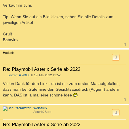
Verkauf im Juni.
Tip: Wenn Sie auf ein Bild klicken, sehen Sie alle Details zum
jeweiligen Artikel
Grüß,
Batavirix
c
Hedonix
Re: Playmobil Asterix Serie ab 2022
B
Beitrag: # 70085
19. Mai 2022 13:52
e
i
Vielen Dank für den Link - da ist mir zum ersten Mal aufgefallen,
t
dass man bei Gutemine den Gesichtsausdruck (Augen!) ändern
r
a
kann. DAS ist ja mal eine schöne Idee
g
c
WeissNix
AsterIX Bard
Re: Playmobil Asterix Serie ab 2022