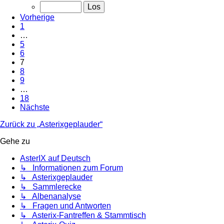
Vorherige
1
…
5
6
7
8
9
…
18
Nächste
Zurück zu „Asterixgeplauder“
Gehe zu
AsterIX auf Deutsch
↳ Informationen zum Forum
↳ Asterixgeplauder
↳ Sammlerecke
↳ Albenanalyse
↳ Fragen und Antworten
↳ Asterix-Fantreffen & Stammtisch