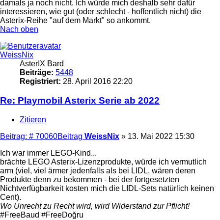
damals ja noch nicht. Ich würde mich deshalb sehr dafür
interessieren, wie gut (oder schlecht - hoffentlich nicht) die
Asterix-Reihe "auf dem Markt" so ankommt.
Nach oben
WeissNix
AsterIX Bard
Beiträge:
5448
Registriert:
28. April 2016 22:20
Re: Playmobil Asterix Serie ab 2022
Zitieren
Beitrag: # 70060
Beitrag
WeissNix
»
13. Mai 2022 15:30
Ich war immer LEGO-Kind...
brächte LEGO Asterix-Lizenzprodukte, würde ich vermutlich
arm (viel, viel ärmer jedenfalls als bei LIDL, wären deren
Produkte denn zu bekommen - bei der fortgesetzten
Nichtverfügbarkeit kosten mich die LIDL-Sets natürlich keinen
Cent).
Wo Unrecht zu Recht wird, wird Widerstand zur Pflicht!
#FreeBaud #FreeDoğru