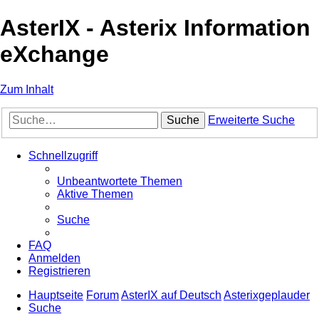
AsterIX - Asterix Information
eXchange
Zum Inhalt
Suche
Erweiterte Suche
Schnellzugriff
Unbeantwortete Themen
Aktive Themen
Suche
FAQ
Anmelden
Registrieren
Hauptseite
Forum
AsterIX auf Deutsch
Asterixgeplauder
Suche