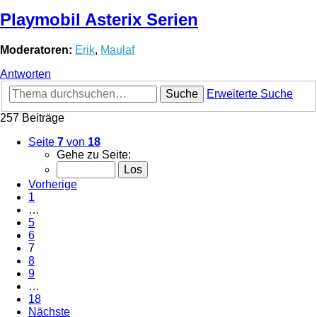
Playmobil Asterix Serien
Moderatoren:
Erik
,
Maulaf
Antworten
Suche
Erweiterte Suche
257 Beiträge
Seite
7
von
18
Gehe zu Seite:
Vorherige
1
…
5
6
7
8
9
…
18
Nächste