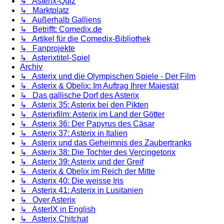
↳ Asterix-Quiz
↳ Marktplatz
↳ Außerhalb Galliens
↳ Betrifft: Comedix.de
↳ Artikel für die Comedix-Bibliothek
↳ Fanprojekte
↳ Asterixtitel-Spiel
Archiv
↳ Asterix und die Olympischen Spiele - Der Film
↳ Asterix & Obelix: Im Auftrag Ihrer Majestät
↳ Das gallische Dorf des Asterix
↳ Asterix 35: Asterix bei den Pikten
↳ Asterixfilm: Asterix im Land der Götter
↳ Asterix 36: Der Papyrus des Cäsar
↳ Asterix 37: Asterix in Italien
↳ Asterix und das Geheimnis des Zaubertranks
↳ Asterix 38: Die Tochter des Vercingetorix
↳ Asterix 39: Asterix und der Greif
↳ Asterix & Obelix im Reich der Mitte
↳ Asterix 40: Die weisse Iris
↳ Asterix 41: Asterix in Lusitanien
↳ Over Asterix
↳ AsterIX in English
↳ Asterix Chitchat