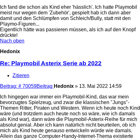
Ich fand die schon als Kind eher 'hässlich'. Ich hatte Playmobil
meist nur wegen dem 'Zubehör', gespielt hab ich dann aber
damit und den Schlümpfen von Schleich/Bully, statt mit den
Playmo-Figuren...
Eigentlich hätte was passieren müssen, als ich auf den Knopf
drückte!
Nach oben
Hedonix
Re: Playmobil Asterix Serie ab 2022
Zitieren
Beitrag: # 70059
Beitrag
Hedonix
»
13. Mai 2022 14:59
Ich hingegen war immer ein Playmobil-Kind, das war mein
bevorzugtes Spielzeug, und zwar die klassischen "Jungs"-
Themen Ritter, Piraten und Western. Wenn ich heute noch Kind
wäre (und trotzdem auch heute noch so wäre, wie ich damals
als Kind war), dann wäre die Playmobil-Asterix-Reihe für mich
absolut genial. Aber ich kann natürlich nicht beurteilen, ob ich
mich als Kind heute genauso entwickeln würde wie damals.
Allein das ganze Computer-Handy-Internet-Thema existierte