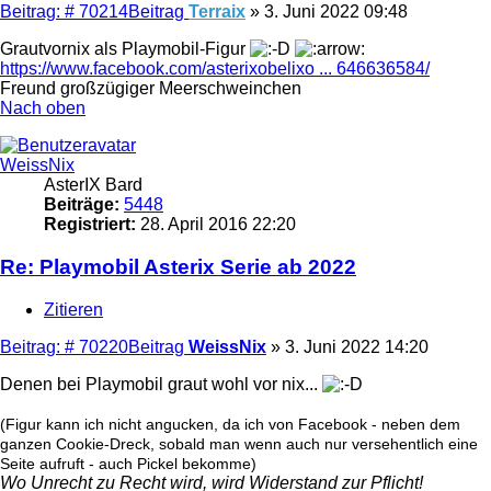
Beitrag: # 70214
Beitrag
Terraix
»
3. Juni 2022 09:48
Grautvornix als Playmobil-Figur
https://www.facebook.com/asterixobelixo ... 646636584/
Freund großzügiger Meerschweinchen
Nach oben
WeissNix
AsterIX Bard
Beiträge:
5448
Registriert:
28. April 2016 22:20
Re: Playmobil Asterix Serie ab 2022
Zitieren
Beitrag: # 70220
Beitrag
WeissNix
»
3. Juni 2022 14:20
Denen bei Playmobil graut wohl vor nix...
(Figur kann ich nicht angucken, da ich von Facebook - neben dem
ganzen Cookie-Dreck, sobald man wenn auch nur versehentlich eine
Seite aufruft - auch Pickel bekomme)
Wo Unrecht zu Recht wird, wird Widerstand zur Pflicht!