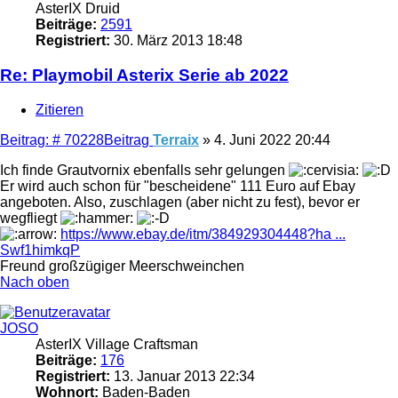
AsterIX Druid
Beiträge:
2591
Registriert:
30. März 2013 18:48
Re: Playmobil Asterix Serie ab 2022
Zitieren
Beitrag: # 70228
Beitrag
Terraix
»
4. Juni 2022 20:44
Ich finde Grautvornix ebenfalls sehr gelungen
Er wird auch schon für "bescheidene" 111 Euro auf Ebay
angeboten. Also, zuschlagen (aber nicht zu fest), bevor er
wegfliegt
https://www.ebay.de/itm/384929304448?ha ...
Swf1himkqP
Freund großzügiger Meerschweinchen
Nach oben
JOSO
AsterIX Village Craftsman
Beiträge:
176
Registriert:
13. Januar 2013 22:34
Wohnort:
Baden-Baden